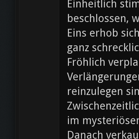
Einheitlich st
beschlossen, w
Eins erhob sic
ganz schreckli
Fröhlich verpla
Verlängerunge
reinzulegen si
Zwischenzeitli
im mysteriöse
Danach verkauf