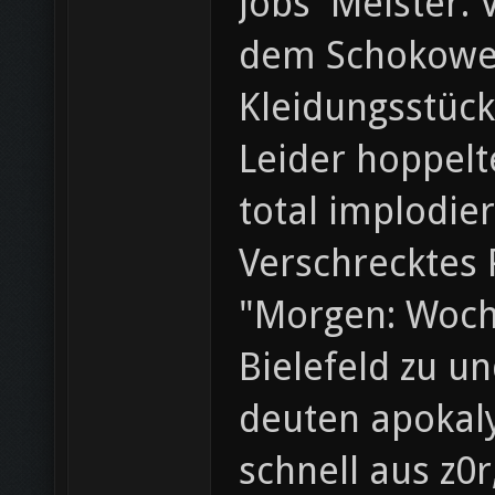
Jobs' Meister.
dem Schokowei
Kleidungsstück
Leider hoppelt
total implodier
Verschrecktes 
"Morgen: Woche
Bielefeld zu u
deuten apokaly
schnell aus z0r