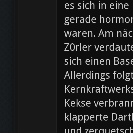
es sich in eine
gerade hormon
waren. Am näch
Z0rler verdaut
sich einen Bas
Allerdings fol
Kernkraftwerks
Kekse verbrann
klapperte Dart
und zerquetsc