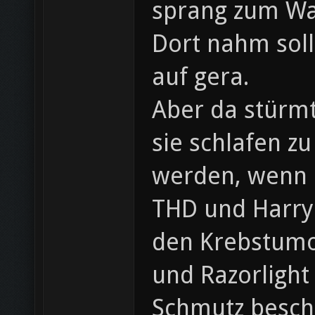
sprang zum Wa
Dort nahm sol
auf gera.
Aber da stürm
sie schlafen z
werden, wenn Ra
THD und Harry!
den Krebstumo
und Razorlight
Schmutz beschm