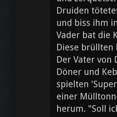
Druiden tötete
und biss ihm i
Vader bat die 
Diese brüllten
Der Vater von 
Döner und Keb
spielten 'Supe
einer Müllton
herum. "Soll i