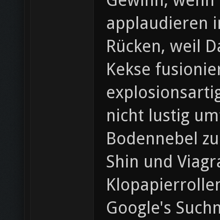
Gewinn, wenn O
applaudieren i
Rücken, weil D
Kekse fusioni
explosionsarti
nicht lustig u
Bodennebel zu 
Shin und Viagr
Klopapierrolle
Google's Such