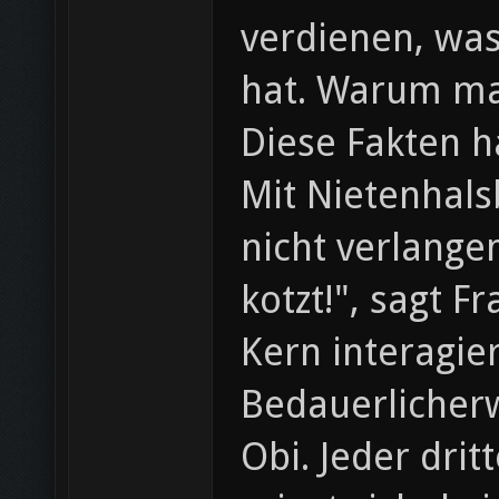
verdienen, wa
hat. Warum ma
Diese Fakten 
Mit Nietenhals
nicht verlange
kotzt!", sagt 
Kern interagie
Bedauerlicherw
Obi. Jeder drit