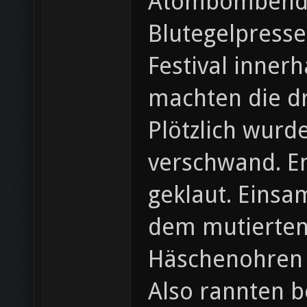
Atombombendet
Blutegelpresse
Festival inner
machten die dr
Plötzlich wurde
verschwand. En
geklaut. Einsam
dem mutierten
Häschenohren v
Also rannten b