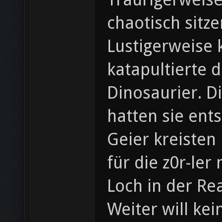
chaotisch sitze
Lustigerweise 
katapultierte 
Dinosaurier. D
hatten sie entst
Geier kreisten
für die z0r-ler
Loch in der Re
Weiter will ke