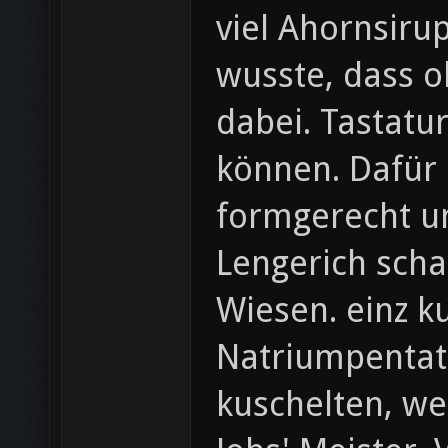
viel Ahornsiru
wusste, dass 
dabei. Tastatur
können. Dafür 
formgerecht um
Lengerich scha
Wiesen. einz k
Natriumpentat
kuschelten, we