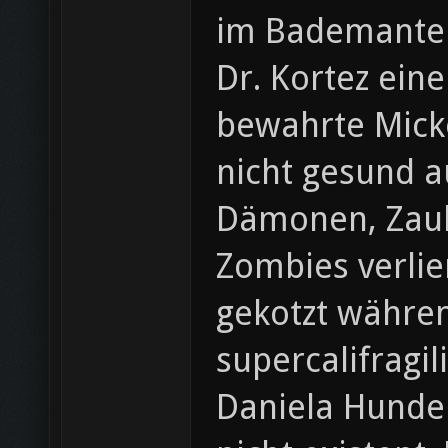
im Bademantel
Dr. Kortez eine
bewahrte Micke
nicht gesund a
Dämonen, Zaub
Zombies verlie
gekotzt währen
supercalifragi
Daniela Hunde