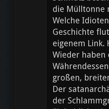
die Mülltonne m
Welche Idiote
Geschichte flu
eigenem Link. 
Wieder haben d
Währendessen 
großen, breite
Der satanarchä
der Schlammg