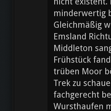
nicht existent.
minderwertig b
Gleichmäßig wu
Emsland Richt
Middleton sang
Frühstück fand
trüben Moor bö
Trek zu schaue
fachgerecht be
Wursthaufen mi