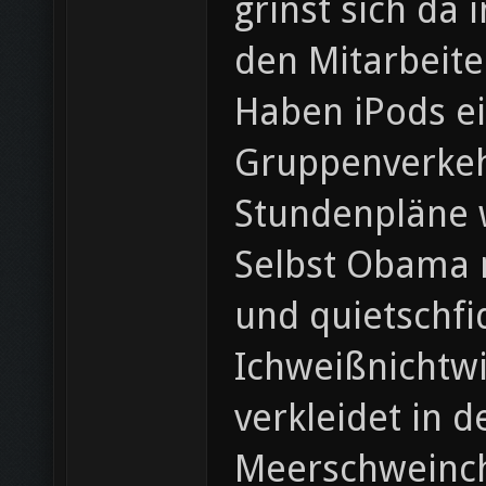
grinst sich da
den Mitarbeite
Haben iPods ei
Gruppenverkehr
Stundenpläne w
Selbst Obama m
und quietschfi
Ichweißnichtwi
verkleidet in 
Meerschweinch