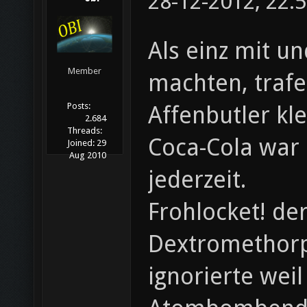
28-12-2012, 22:
Als einz mit u
Member
machten, trafe
Posts:
Affenbutler kl
2.684
Threads:
Coca-Cola war 
Joined:
29
Aug 2010
jederzeit.
Frohlocket! de
Dextromethorp
ignorierte wei