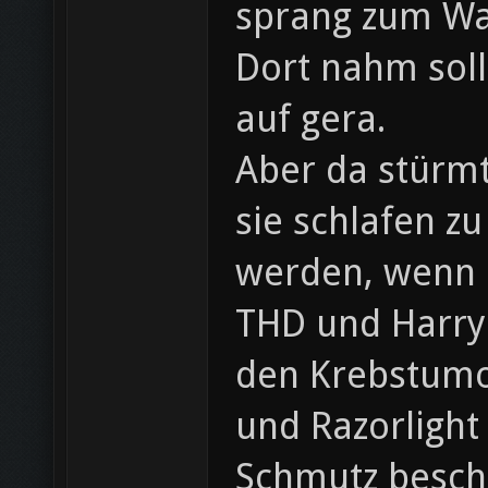
sprang zum Wa
Dort nahm sol
auf gera.
Aber da stürm
sie schlafen z
werden, wenn Ra
THD und Harry!
den Krebstumo
und Razorlight
Schmutz beschm