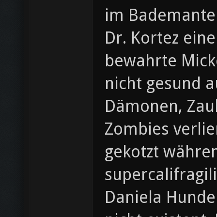
im Bademantel
Dr. Kortez eine
bewahrte Micke
nicht gesund a
Dämonen, Zaub
Zombies verlie
gekotzt währen
supercalifragi
Daniela Hunde