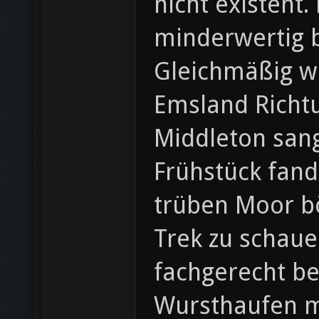
nicht existent.
minderwertig b
Gleichmäßig wu
Emsland Richt
Middleton sang
Frühstück fand
trüben Moor bö
Trek zu schaue
fachgerecht be
Wursthaufen mi