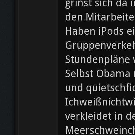
grinst sich da
den Mitarbeite
Haben iPods ei
Gruppenverkehr
Stundenpläne w
Selbst Obama m
und quietschfi
Ichweißnichtwi
verkleidet in 
Meerschweinch