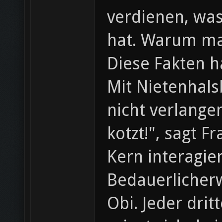
verdienen, wa
hat. Warum ma
Diese Fakten 
Mit Nietenhals
nicht verlange
kotzt!", sagt 
Kern interagie
Bedauerlicherw
Obi. Jeder drit