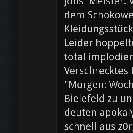
Jobs' Meister.
dem Schokowei
Kleidungsstück
Leider hoppelt
total implodier
Verschrecktes 
"Morgen: Woche
Bielefeld zu u
deuten apokaly
schnell aus z0r