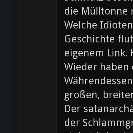
die Mülltonne m
Welche Idiote
Geschichte flu
eigenem Link. 
Wieder haben d
Währendessen 
großen, breite
Der satanarchä
der Schlammg