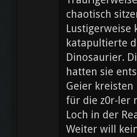
chaotisch sitze
Lustigerweise 
katapultierte 
Dinosaurier. D
hatten sie entst
Geier kreisten
für die z0r-ler
Loch in der Re
Weiter will ke