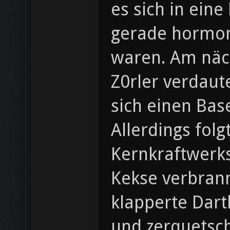
es sich in eine
gerade hormon
waren. Am näch
Z0rler verdaut
sich einen Bas
Allerdings fol
Kernkraftwerks
Kekse verbrann
klapperte Dart
und zerquetsc