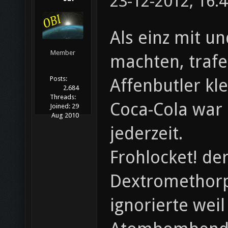
23-12-2012, 16:
Als einz mit u
Member
machten, trafe
Posts:
Affenbutler kl
2.684
Threads:
Coca-Cola war 
Joined:
29
Aug 2010
jederzeit.
Frohlocket! de
Dextromethorp
ignorierte wei