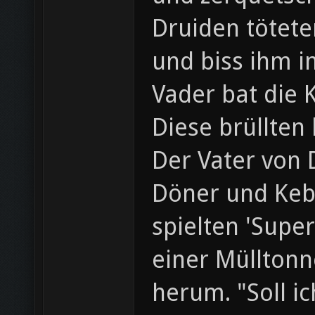
Druiden tötete
und biss ihm i
Vader bat die 
Diese brüllten
Der Vater von 
Döner und Keb
spielten 'Supe
einer Müllton
herum. "Soll i