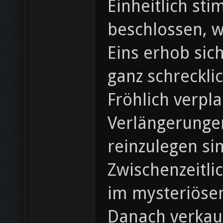
Einheitlich st
beschlossen, w
Eins erhob sic
ganz schreckli
Fröhlich verpla
Verlängerunge
reinzulegen si
Zwischenzeitli
im mysteriöse
Danach verkauf