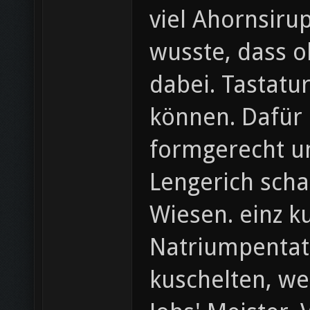
viel Ahornsiru
wusste, dass 
dabei. Tastatur
können. Dafür 
formgerecht um
Lengerich scha
Wiesen. einz k
Natriumpentat
kuschelten, we