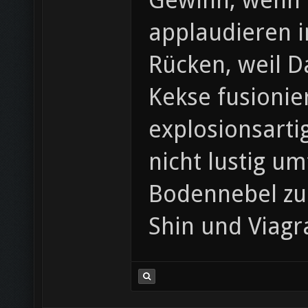
Gewinn, wenn O
applaudieren i
Rücken, weil D
Kekse fusioni
explosionsarti
nicht lustig u
Bodennebel zu 
Shin und Viagr