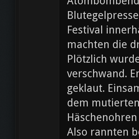
Atombombendet
Blutegelpresse
Festival inner
machten die dr
Plötzlich wurde
verschwand. En
geklaut. Einsam
dem mutierten
Häschenohren v
Also rannten b