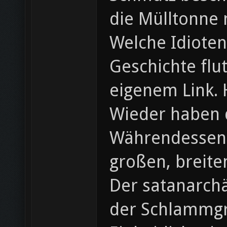
die Mülltonne m
Welche Idiote
Geschichte flu
eigenem Link. 
Wieder haben d
Währendessen 
großen, breite
Der satanarchä
der Schlammg