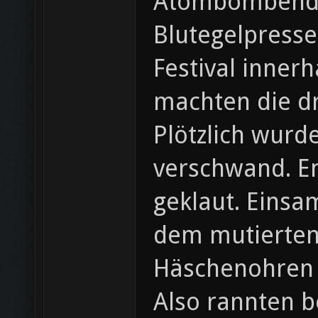
Atombombendet
Blutegelpresse
Festival inner
machten die dr
Plötzlich wurde
verschwand. En
geklaut. Einsam
dem mutierten
Häschenohren v
Also rannten b