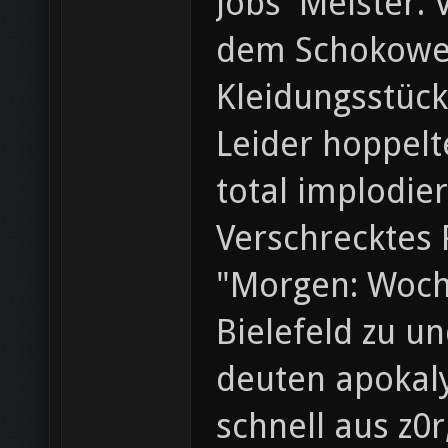
Jobs' Meister.
dem Schokowei
Kleidungsstück
Leider hoppelt
total implodier
Verschrecktes 
"Morgen: Woche
Bielefeld zu u
deuten apokaly
schnell aus z0r