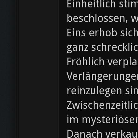
Einheitlich st
beschlossen, w
Eins erhob sic
ganz schreckli
Fröhlich verpla
Verlängerunge
reinzulegen si
Zwischenzeitli
im mysteriöse
Danach verkauf