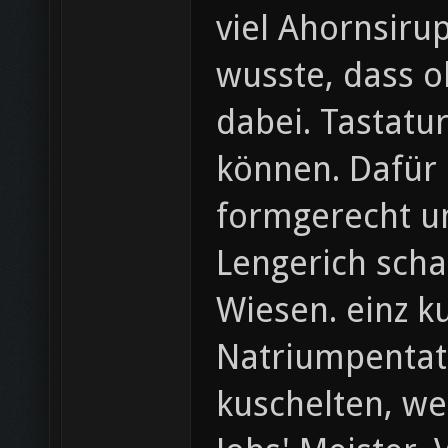
viel Ahornsiru
wusste, dass 
dabei. Tastatur
können. Dafür 
formgerecht um
Lengerich scha
Wiesen. einz k
Natriumpentat
kuschelten, we