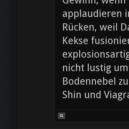
Gewinn, wenn O
applaudieren i
Rücken, weil D
Kekse fusioni
explosionsarti
nicht lustig u
Bodennebel zu 
Shin und Viagr