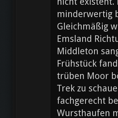
nicht existent.
minderwertig b
Gleichmäßig wu
Emsland Richt
Middleton sang
Frühstück fand
trüben Moor bö
Trek zu schaue
fachgerecht be
Wursthaufen mi