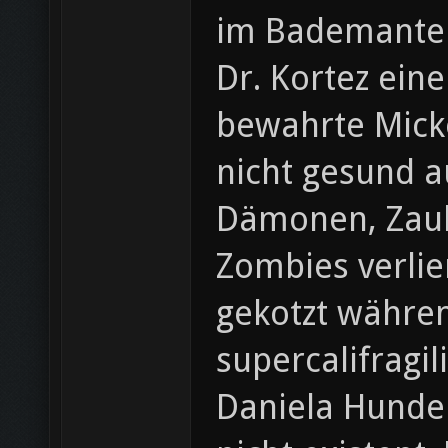
im Bademantel
Dr. Kortez eine
bewahrte Micke
nicht gesund a
Dämonen, Zaub
Zombies verlie
gekotzt währen
supercalifragi
Daniela Hunde