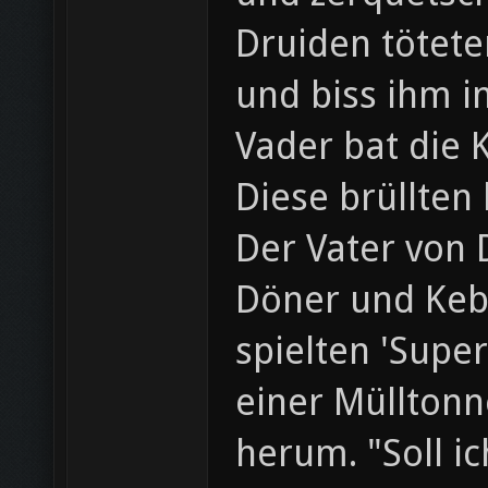
Druiden tötete
und biss ihm i
Vader bat die 
Diese brüllten
Der Vater von 
Döner und Keb
spielten 'Supe
einer Müllton
herum. "Soll i