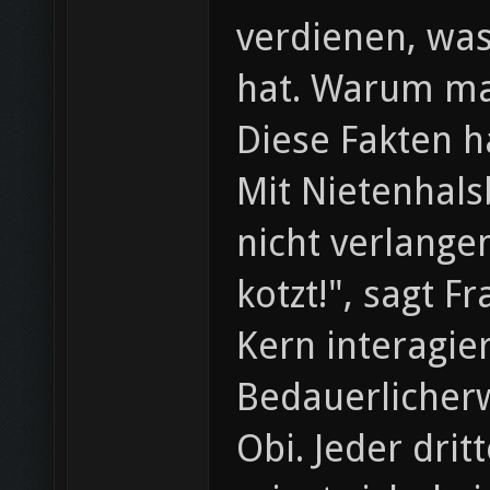
verdienen, wa
hat. Warum ma
Diese Fakten 
Mit Nietenhals
nicht verlange
kotzt!", sagt 
Kern interagie
Bedauerlicherw
Obi. Jeder drit