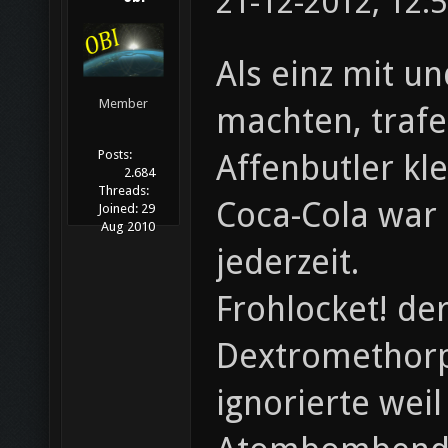
21-12-2012, 12:
Als einz mit u
Member
machten, trafe
Posts:
Affenbutler kl
2.684
Threads:
Coca-Cola war 
Joined:
29
Aug 2010
jederzeit.
Frohlocket! de
Dextromethorp
ignorierte wei