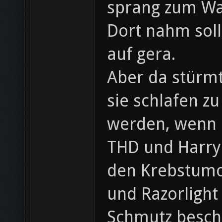
sprang zum Wa
Dort nahm sol
auf gera.
Aber da stürm
sie schlafen z
werden, wenn Ra
THD und Harry!
den Krebstumo
und Razorlight
Schmutz beschm