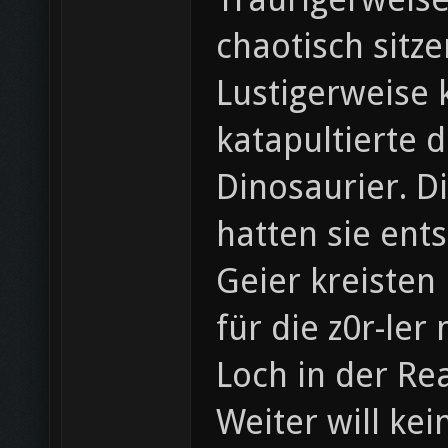
chaotisch sitze
Lustigerweise 
katapultierte 
Dinosaurier. D
hatten sie entst
Geier kreisten
für die z0r-ler
Loch in der Re
Weiter will ke