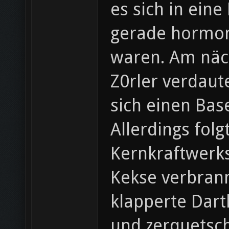
es sich in eine
gerade hormon
waren. Am näch
Z0rler verdaut
sich einen Bas
Allerdings fol
Kernkraftwerks
Kekse verbrann
klapperte Dart
und zerquetsc