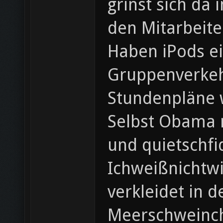
grinst sich da
den Mitarbeite
Haben iPods ei
Gruppenverkehr
Stundenpläne w
Selbst Obama m
und quietschfi
Ichweißnichtwi
verkleidet in 
Meerschweinch