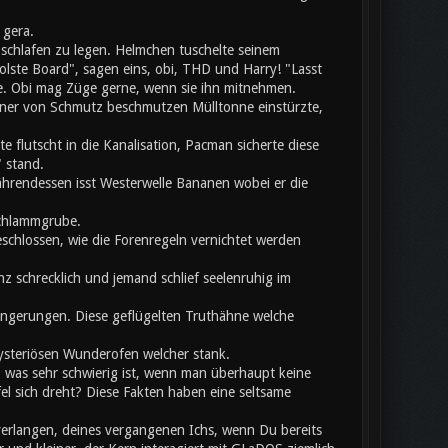
 gera.
chlafen zu legen. Helmchen tuschelte seinem
olste Board", sagen eins, obi, THD und Harry! "Lasst
te. Obi mag Züge gerne, wenn sie ihn mitnehmen.
einer von Schmutz beschmutzen Mülltonne einstürzte,
flutscht in die Kanalisation, Pacman sicherte diese
 stand.
hrendessen isst Westerwelle Bananen wobei er die
Schlammgrube.
eschlossen, wie die Forenregeln vernichtet werden
z schrecklich und jemand schlief seelenruhig im
rlängerungen. Diese geflügelten Truthähne welche
mysteriösen Wunderofen welcher stank.
, was sehr schwierig ist, wenn man überhaupt keine
 sich dreht? Diese Fakten haben eine seltsame
verlangen, deines vergangenen Ichs, wenn Du bereits