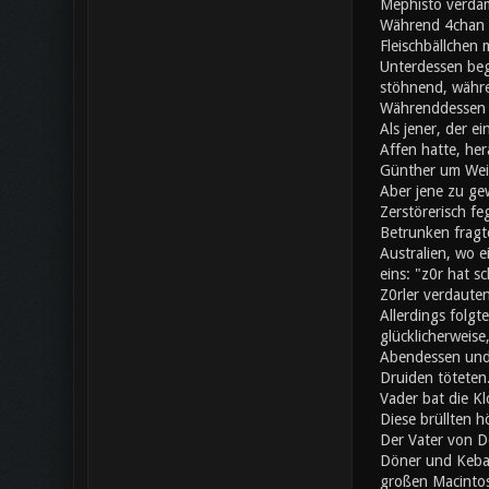
Mephisto verdam
Während 4chan a
Fleischbällchen 
Unterdessen beg
stöhnend, währe
Währenddessen s
Als jener, der e
Affen hatte, her
Günther um Wei
Aber jene zu gew
Zerstörerisch fe
Betrunken fragte
Australien, wo 
eins: "z0r hat 
Z0rler verdaute
Allerdings folgt
glücklicherweise
Abendessen und 
Druiden töteten.
Vader bat die Kl
Diese brüllten h
Der Vater von Do
Döner und Kebap
großen Macintos