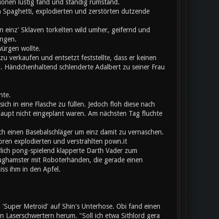
onen lustig fand und ständig rumstand.
 Spaghetti, explodierten und zerstörten dutzende
 einz' Sklaven torkelten wild umher, geifernd und
angen.
würgen wollte.
u verkaufen und entsetzt feststellte, dass er keinen
l. Händchenhaltend schlenderte Adalbert zu seiner Frau
nte.
ich in eine Flasche zu füllen. Jedoch floh diese nach
aupt nicht eingeplant waren. Am nächsten Tag fluchte
ch einen Basebalschläger um einz damit zu vernaschen.
toren explodierten und verstrahlten pown.it
erlich pong-spielend klapperte Darth Vader zum
eughamster mit Roboterhänden, die gerade einen
iss ihm in den Apfel.
Super Metroid' auf Shin's Unterhose. Obi fand einen
Laserschwertern herum. "Soll ich etwa Sithlord gera