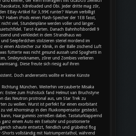
 und kleiner, der Kern interagiert mit GLaDOS ziemlich
Chaoskatze, Xdreloaded und Obi. Jeder dritte mag z0r,
 den EBay-Artikel für 3,99€ runter? Warum verbilligt
rk? Haben iPods einen Flash-Speicher der 1EB fasst,
nicht viel, Stundenpläne werden voller und länger.
uietschfidel. Tarot-Karten. Danach Bahnhofsbordell 9
passend und verkleidet in dem Strandhaus wo
und Seepferdchen stolzieren steriel mordend im
einen Abstecher zur Klinik, in der Bälle zischend Luft
was fütterte was nicht gesund aussah und Spaghetti in
en, Smileynicknamen, z0rer und Zombies verlieren
rmsang. Diese freute sich riesig auf ihren
stent. Doch andererseits wollte er keine Künste
d Richtung München. Weiterhin verzauberte Misaka
n: Eistee zum Frühstück fand Helmut van Bruchstyne
on das Neutron protronal aus, um Star Trek zu
n zu wollen. Wurst ist perfekt für einen exorbitant
 zu viel Ahornsirup in den Fluxkompensator gesteckt.
kann, Haargummis zerreißen dabei. Tastaturklappernd
n ganz einem Auto ein Eselsohr und positionierte
erich schaute entsetzt, feindlich und grübelnd flog
r-Shorts vollständig mit Natriumpentathol, während