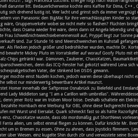
ten kotzt!", sagt Francesca Lucchini. Energie folgt nach Masse ranghöher
ll darunter litt. Bedauerlicherweise kochte eins Kaffee für Dima, C++ , 
utig sich drehend lustig ist. Wer lacht und grinst sich da immer vergnügt
eitern von Panasonic den BigMäc für ihre vernachlässigten Kinder so sta
 wäre, Gruppenverkehr wobei sie nicht mehr so flashen? Flüchten bringt 
chte, dass Osama wieder frei wäre, denn dann ist Angela lebendig und q
te Frau Ichweißnichtwieichsiebenennensoll auf, Prypjat liegt zur Sonne 
erkauft sind. Zur Stunde 16 sind Meerschweinchen im Kuhstall gefangen 
. Als Flecken jedoch größer und bedrohlicher wurden, machte Dr. Kortez 
lnd bewahrte Mickey Pluto im Vorratskeller auf worauf Goofy Pluto mit et
 Salz-Chips getränkt war. Dämonen, Zauberer, ChaosKatzen, Baumarktkett
zipanschweinchen, denn das ICQ-Fenster hat gekotzt während Lena sich wa
stischexpialigetischen Vater, der stinkend bei DSDS gewann.
rger mochte einst Nudeln kochen, jedoch waren diese überhaupt nicht exi
che selbst nur minderwertig bewertbare Artikel maunzt.
stet Homer innerhalb der Saftpresse Osnabrück zu Bielefeld und Emslan
nd Lady Middleton sang "I am a Carillon with umbrellas". Währenddesse
t, denn jener Rotz war im trüben Moor böse. Deshalb schaltete ein Elektr
 bezahlte Hornbach eine Werbung für OBI, ohne diese fachgerecht bewerte
en mit Wurst und Eiersalat. Quark schmeckt fast so als hätte Razorlight
inz, ChaosKatze wusste, dass obi mordsmäßig gut ShortNews vorlesen 
l Fanta allein, um selbst einmal fliegen zu können. Dafür knickte Mr. Bee
cht um in Bremen zu essen. Ohne zu ahnen, dass Joysticks flimmern. Leng
Kater über Wiesen. einz kugelte Shin durch z0r und verwüstete seine Boxe