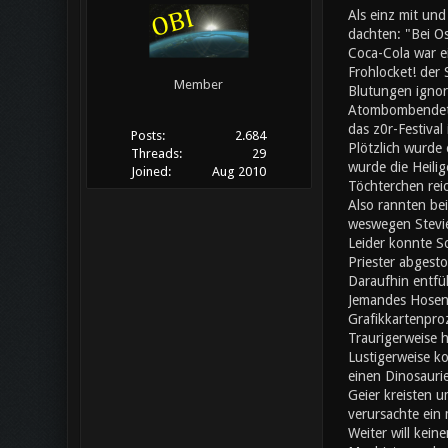
Als einz mit un
dachten: "Bei Os
Coca-Cola war ei
Frohlocket! der
Member
Blutungen ignori
Atombombendeton
das z0r-Festival
Posts:
2.684
Plötzlich wurde 
Threads:
29
wurde die Heilig
Joined:
Aug 2010
Töchterchen rei
Also rannten bei
weswegen Stevie
Leider konnte S
Priester abgesto
Daraufhin entfü
Jemandes Hosen f
Grafikkartenpro
Traurigerweise h
Lustigerweise ko
einen Dinosaurie
Geier kreisten u
verursachte ein
Weiter will kein