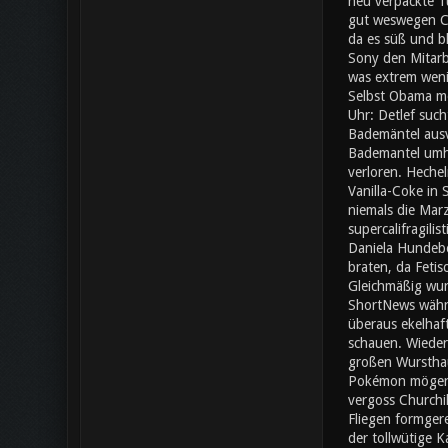
neu verpackte Tü
gut weswegen Che
da es süß und bl
Sony den Mitarb
was extrem wenig
Selbst Obama mö
Uhr: Detlef such
Bademäntel ausv
Bademantel umher
verloren. Heche
Vanilla-Coke in
niemals die Mar
supercalifragili
Daniela Hundebe
braten, da Fetis
Gleichmäßig wur
ShortNews währe
überaus ekelhaf
schauen. Wieder
großen Wursthauf
Pokémon mögen e
vergoss Churchil
Fliegen formgere
der tollwütige 