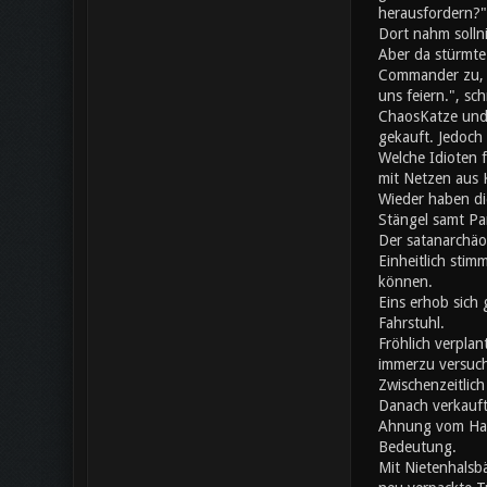
herausfordern?"
Dort nahm solln
Aber da stürmte
Commander zu, da
uns feiern.", s
ChaosKatze und 
gekauft. Jedoch 
Welche Idioten 
mit Netzen aus K
Wieder haben di
Stängel samt Pa
Der satanarchäo
Einheitlich stim
können.
Eins erhob sich 
Fahrstuhl.
Fröhlich verplan
immerzu versuch
Zwischenzeitlic
Danach verkauft
Ahnung vom Hand
Bedeutung.
Mit Nietenhalsb