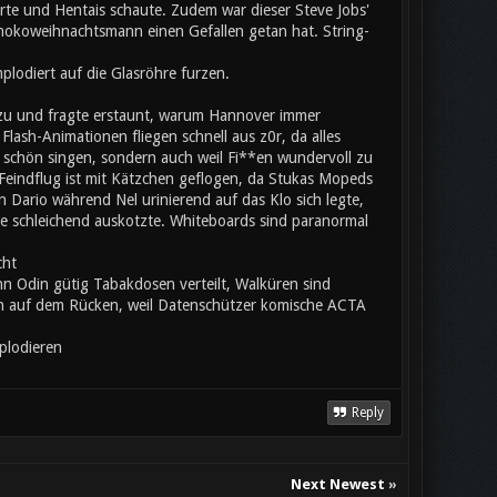
rte und Hentais schaute. Zudem war dieser Steve Jobs'
chokoweihnachtsmann einen Gefallen getan hat. String-
plodiert auf die Glasröhre furzen.
 zu und fragte erstaunt, warum Hannover immer
lash-Animationen fliegen schnell aus z0r, da alles
n schön singen, sondern auch weil Fi**en wundervoll zu
. Feindflug ist mit Kätzchen geflogen, da Stukas Mopeds
n Dario während Nel urinierend auf das Klo sich legte,
e schleichend auskotzte. Whiteboards sind paranormal
acht
 Odin gütig Tabakdosen verteilt, Walküren sind
ach auf dem Rücken, weil Datenschützer komische ACTA
plodieren
Reply
Next Newest
»