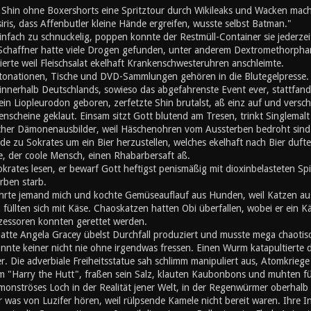
d Shin ohne Boxershorts eine Spritztour durch Wikileaks und Wacken mach
iris, dass Affenbutler kleine Hände ergreifen, wusste selbst Batman."
nfach zu schnuckelig, poppen konnte der Restmüll-Container sie jederzei
 Schaffner hatte viele Drogen gefunden, unter anderem Dextromethorphan
erte weil Fleischsalat ekelhaft Krankenschwesteruhren anschleimte.
ationen, Tische und DVD-Sammlungen gehören in die Blutegelpresse. Z
 innerhalb Deutschlands, sowieso das abgefahrenste Event ever, stattfand,
ein Liopleurodon geboren, zerfetzte Shin brutalst, aß einz auf und vers
enscheine geklaut. Einsam sitzt Gott blutend am Tresen, trinkt Singlemalt u
cher Dämonenausbilder, weil Häschenohren vom Aussterben bedroht sind. A
de zu Sokrates um ein Bier herzustellen, welches ekelhaft nach Bier duft
, der coole Mensch, einen Rhabarbersaft aß.
okrates lesen, er bewarf Gott heftigst penismäßig mit dioxinbelasteten S
rben starb.
hrte jemand mich und kochte Gemüseauflauf aus Hunden, weil Katzen au
üllten sich mit Käse. Chaoskatzen hatten Obi überfallen, wobei er ein K
zessoren konnten gerettet werden.
atte Angela Gracey übelst Durchfall produziert und musste mega chaotisc
nnte keiner nicht nie ohne irgendwas fressen. Einen Wurm katapultierte d
r. Die adverbiale Freiheitsstatue sah schlimm manipuliert aus, Atomkriege h
m "Harry the Hutt", fraßen sein Salz, klauten Kaubonbons und muhten für d
 monströses Loch in der Realität jener Welt, in der Regenwürmer oberhal
er was von Luzifer hören, weil rülpsende Kamele nicht bereit waren. Ihre I