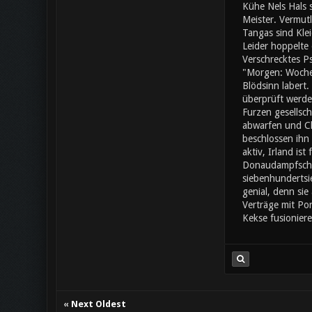
Kühe Nels Hals 
Meister. Vermut
Tangas sind Klei
Leider hoppelte 
Verschrecktes Ps
"Morgen: Wochen
Blödsinn labert.
überprüft werden
Furzen gesellsch
abwarfen und Cha
beschlossen ihn
aktiv, Irland is
Donaudampfschifffahrts
siebenhundertsi
genial, denn si
Verträge mit Po
Kekse fusionier
«
Next Oldest