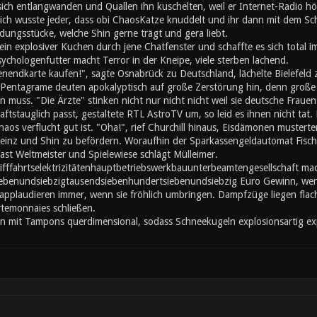
sich entlangwanden und Quallen ihn kuschelten, weil er Internet-Radio hö
lich wusste jeder, dass obi ChaosKatze knuddelt und ihr dann mit dem S
dungsstücke, welche Shin gerne trägt und gera liebt.
ein explosiver Kuchen durch jene Chatfenster und schaffte es sich total im
ychologenfutter macht Terror in der Kneipe, viele sterben lachend.
endkarte kaufen!", sagte Osnabrück zu Deutschland, lächelte Bielefeld
 Pentagrame deuten apokalyptisch auf große Zerstörung hin, denn große F
 muss. "Die Ärzte" stinken nicht nur nicht nicht weil sie deutsche Fraue
aftstauglich passt, gestaltete RTL AstroTV um, so leid es ihnen nicht tat
os verflucht gut ist. "Oha!", rief Churchill hinaus, Eisdämonen musterte
 einz und Shin zu befördern. Woraufhin der Sparkassengeldautomat Fisch
t fast Weltmeister und Spielewiese schlägt Mülleimer.
elektrizitätenhauptbetriebswerkbauunterbeamtengesellschaft​​​​​​​​​​​​​​​​​​​​​​​​​​​​​​​​​​​​​​​​​​ m
ebenundsiebzigtausendsiebenhundertsiebenundsiebzig Euro Gewinn, wenn
e applaudieren immer, wenn sie fröhlich umbringen. Dampfzüge liegen fl
rtemonnaies schließen.
en mit Tampons querdimensional, sodass Schneekugeln explosionsartig ex