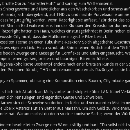
, brüllte Obi zu "HarryDerHutt" und sprang zum Waffenarsenal.
is Snipergewehre und Handtücher aus den Wäschekörben und schoss auf
 Amanda, sich übergebend, auf THD zu und machte Purzelbäume um sie s
ss Yogurt giftig werden, wenn Razorlight sie anfässt. "z0r.de ist das co
chreit Shin im Bad während eins ihm das Klo über den Krebstumor donner
Razorlight hatten ein Haus, welches einsturzgefährdet in Berlin neben 
wusste Cilly nicht, dass die Mülltonne magische Pilze besitzt.
fesselten Teemo an einen Fukushima-Reaktor? Solch abgedrehte Geschichte 
irbys eigenem Link. Hinzu schob obi Shin in einen Bottich auf dem "Gift"
e beiden Zwerge eine Massage für Cornflakes und Milch eingetauscht. Wä
mpe in einen großen, breiten und bauchigen Bären einführte.
lügenialkohöllische Boxkampf endete nach einer brutalen Runde in der 
mten Personen für obi, THD und niemand anderen als Raz0rlight als sie b
gegen Spammer, obi sang eine Komposition eines Bauern, Cilly miaute gan
t schlich sich Attatürk an Molly vorbei und stolperte über LAN-Kabel-Ve
en dich reinzulegen sind eigentlich Gänse und Schwalben.
h tarnen sich die Schweine verdorben im Keller und verbrannten Mist im 
e Obelix Asterixs Hut an Bettler aus Marzahn, um sich Geld zu verdienen
el hat. Warum machst du denn so eine komische Sache, wenn der Würfel
ändern bearbeiteten Zwerge den Wurm kräftig und hart. "Du sollst nicht 