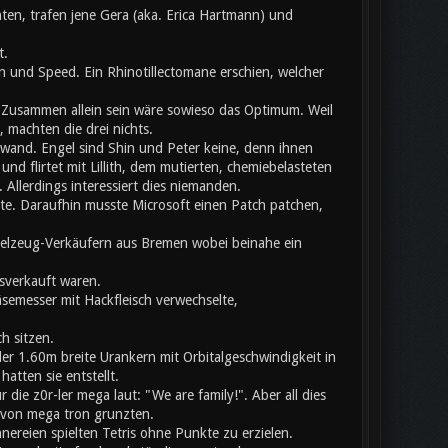
ten, trafen jene Gera (aka. Erica Hartmann) und
t.
 und Speed. Ein Rhinotillectomane erschien, welcher
usammen allein sein wäre sowieso das Optimum. Weil
 machten die drei nichts.
chwand. Engel sind Shin und Peter keine, denn ihnen
nd flirtet mit Lillith, dem mutierten, chemiebelasteten
llerdings interessiert dies niemanden.
ete. Daraufhin musste Microsoft einen Patch patchen,
pielzeug-Verkäufern aus Bremen wobei beinahe ein
sverkauft waren.
äsemesser mit Hackfleisch verwechselte,
h sitzen.
er 1.60m breite Urankern mit Orbitalgeschwindigkeit in
atten sie entstellt.
ie z0r-ler mega laut: "We are family!". Aber all dies
b von mega tron grunzten.
nnereien spielten Tetris ohne Punkte zu erzielen.