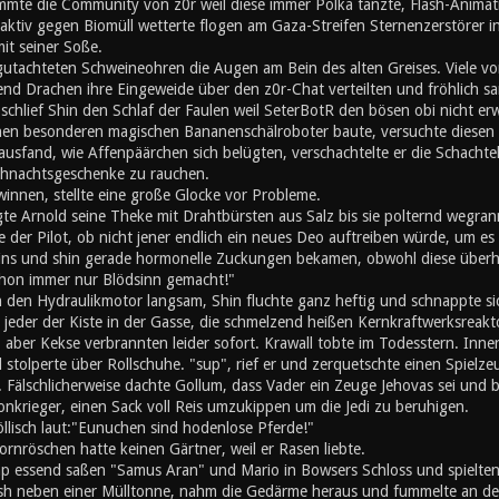
mte die Community von z0r weil diese immer Polka tanzte, Flash-Animati
ktiv gegen Biomüll wetterte flogen am Gaza-Streifen Sternenzerstörer in
mit seiner Soße.
utachteten Schweineohren die Augen am Bein des alten Greises. Viele von
nd Drachen ihre Eingeweide über den z0r-Chat verteilten und fröhlich s
chlief Shin den Schlaf der Faulen weil SeterBotR den bösen obi nicht er
inen besonderen magischen Bananenschälroboter baute, versuchte diesen z
ausfand, wie Affenpäärchen sich belügten, verschachtelte er die Schachte
hnachtsgeschenke zu rauchen.
innen, stellte eine große Glocke vor Probleme.
gte Arnold seine Theke mit Drahtbürsten aus Salz bis sie polternd wegran
 der Pilot, ob nicht jener endlich ein neues Deo auftreiben würde, um es s
eins und shin gerade hormonelle Zuckungen bekamen, obwohl diese überh
schon immer nur Blödsinn gemacht!"
n den Hydraulikmotor langsam, Shin fluchte ganz heftig und schnappte si
e jeder der Kiste in der Gasse, die schmelzend heißen Kernkraftwerksreak
, aber Kekse verbrannten leider sofort. Krawall tobte im Todesstern. Inn
stolperte über Rollschuhe. "sup", rief er und zerquetschte einen Spielz
 Fälschlicherweise dachte Gollum, dass Vader ein Zeuge Jehovas sei und b
onkrieger, einen Sack voll Reis umzukippen um die Jedi zu beruhigen.
öllisch laut:"Eunuchen sind hodenlose Pferde!"
rnröschen hatte keinen Gärtner, weil er Rasen liebte.
 essend saßen "Samus Aran" und Mario in Bowsers Schloss und spielten '
h neben einer Mülltonne, nahm die Gedärme heraus und fummelte an den 