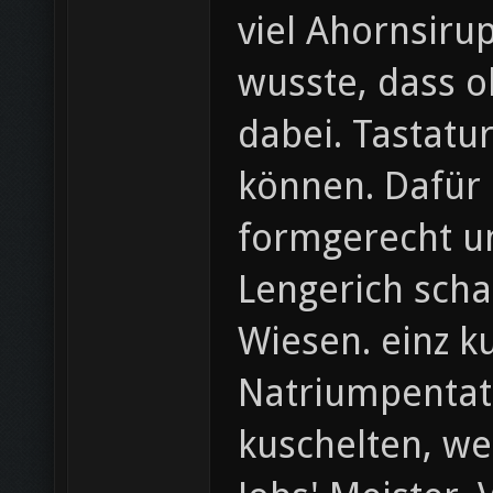
viel Ahornsiru
wusste, dass 
dabei. Tastatur
können. Dafür 
formgerecht um
Lengerich scha
Wiesen. einz k
Natriumpentat
kuschelten, we