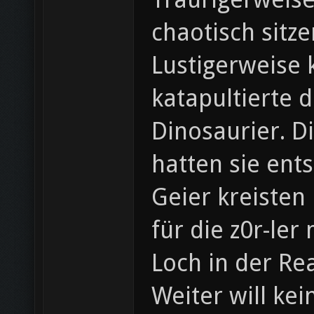
chaotisch sitze
Lustigerweise 
katapultierte 
Dinosaurier. D
hatten sie entst
Geier kreisten
für die z0r-ler
Loch in der Re
Weiter will ke