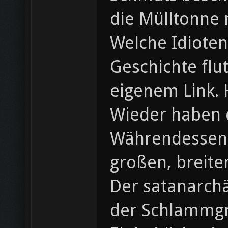
die Mülltonne m
Welche Idiote
Geschichte flu
eigenem Link. 
Wieder haben d
Währendessen 
großen, breite
Der satanarchä
der Schlammg