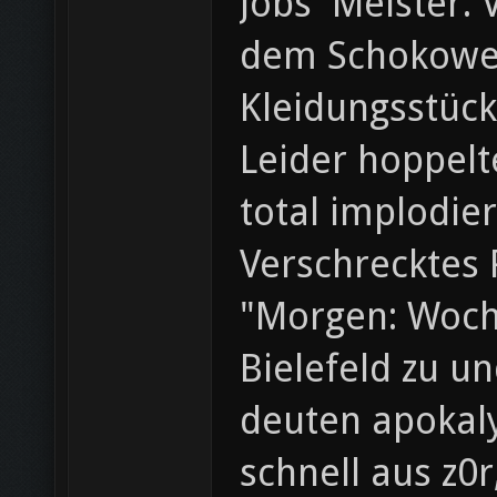
Jobs' Meister.
dem Schokowei
Kleidungsstück
Leider hoppelt
total implodier
Verschrecktes 
"Morgen: Woche
Bielefeld zu u
deuten apokaly
schnell aus z0r