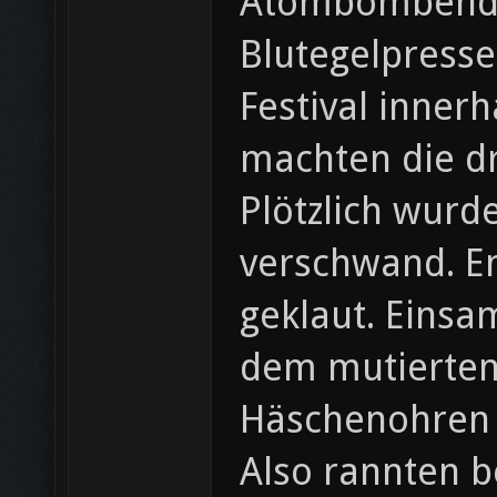
Atombombendet
Blutegelpresse
Festival inner
machten die dr
Plötzlich wurde
verschwand. En
geklaut. Einsam
dem mutierten
Häschenohren v
Also rannten b