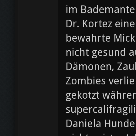
im Bademantel
Dr. Kortez eine
bewahrte Micke
nicht gesund a
Dämonen, Zaub
Zombies verlie
gekotzt währen
supercalifragi
Daniela Hunde