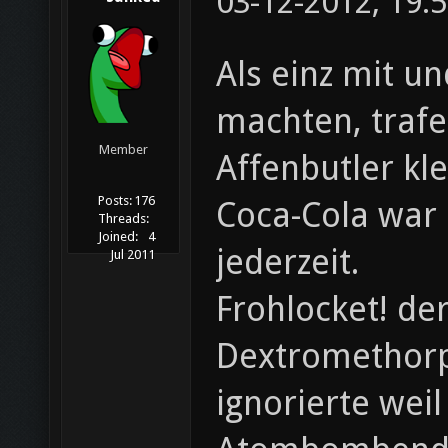
03-12-2012, 19:
Als einz mit u
machten, trafe
Member
Affenbutler kl
Posts:
176
Coca-Cola war 
Threads:
Joined:
4
jederzeit.
Jul 2011
Frohlocket! de
Dextromethorp
ignorierte wei