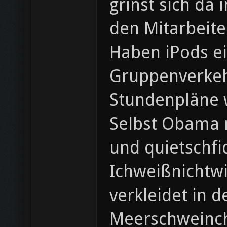
grinst sich da
den Mitarbeite
Haben iPods ei
Gruppenverkehr
Stundenpläne w
Selbst Obama m
und quietschfi
Ichweißnichtwi
verkleidet in 
Meerschweinch