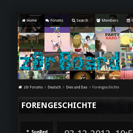
Home
Forums
Search
Members
C
z0r Forums
Deutsch
Dies und Das
Forengeschichte
FORENGESCHICHTE
SunRed