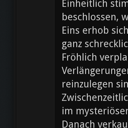
Einheitlich st
beschlossen, w
Eins erhob sic
ganz schreckli
Fröhlich verpla
Verlängerunge
reinzulegen si
Zwischenzeitli
im mysteriöse
Danach verkauf