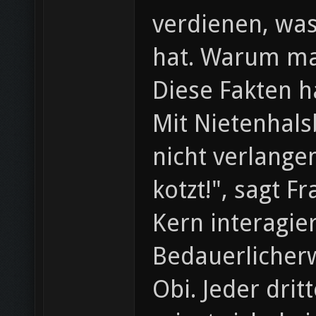
verdienen, wa
hat. Warum ma
Diese Fakten 
Mit Nietenhals
nicht verlange
kotzt!", sagt 
Kern interagie
Bedauerlicherw
Obi. Jeder drit