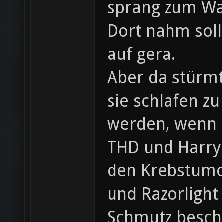
sprang zum Wa
Dort nahm sol
auf gera.
Aber da stürm
sie schlafen z
werden, wenn Ra
THD und Harry!
den Krebstumo
und Razorlight
Schmutz beschm