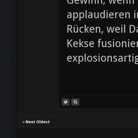
Gewinn, wenn O
applaudieren i
Rücken, weil D
Kekse fusioni
explosionsarti
«
Next Oldest