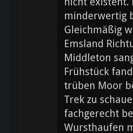
nicht existent.
minderwertig b
Gleichmäßig wu
Emsland Richt
Middleton sang
Frühstück fand
trüben Moor bö
Trek zu schaue
fachgerecht be
Wursthaufen mi