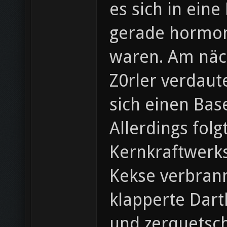
es sich in eine
gerade hormon
waren. Am näch
Z0rler verdaut
sich einen Bas
Allerdings fol
Kernkraftwerks
Kekse verbrann
klapperte Dart
und zerquetsc