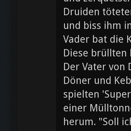
Druiden tötete
und biss ihm i
Vader bat die 
Diese brüllten
Der Vater von 
Döner und Keb
spielten 'Supe
einer Müllton
herum. "Soll i