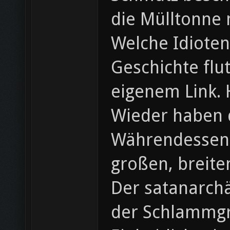
die Mülltonne m
Welche Idiote
Geschichte flu
eigenem Link. 
Wieder haben d
Währendessen 
großen, breite
Der satanarchä
der Schlammg