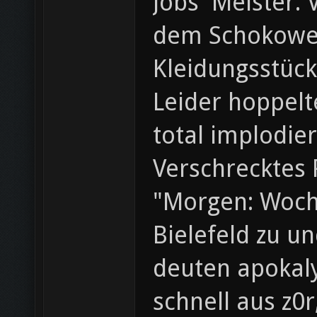
Jobs' Meister.
dem Schokowei
Kleidungsstück
Leider hoppelt
total implodier
Verschrecktes 
"Morgen: Woche
Bielefeld zu u
deuten apokaly
schnell aus z0r