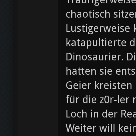
chaotisch sitze
Lustigerweise 
katapultierte 
Dinosaurier. D
hatten sie entst
Geier kreisten
für die z0r-ler
Loch in der Re
Weiter will ke