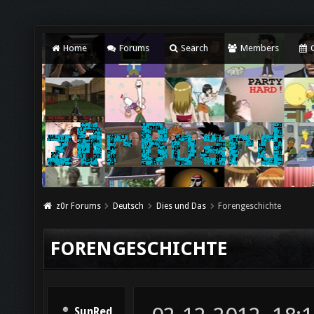
Home
Forums
Search
Members
C
z0r Forums
Deutsch
Dies und Das
Forengeschichte
FORENGESCHICHTE
SunRed