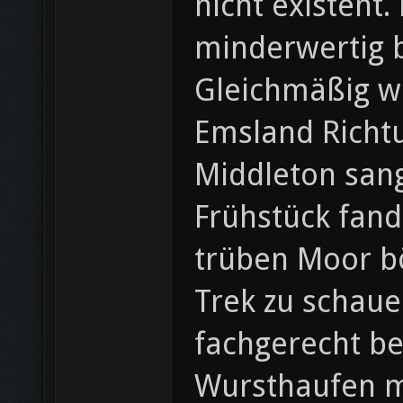
nicht existent.
minderwertig b
Gleichmäßig wu
Emsland Richt
Middleton sang
Frühstück fand
trüben Moor bö
Trek zu schaue
fachgerecht be
Wursthaufen mi