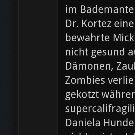
im Bademantel
Dr. Kortez eine
bewahrte Micke
nicht gesund a
Dämonen, Zaub
Zombies verlie
gekotzt währen
supercalifragi
Daniela Hunde