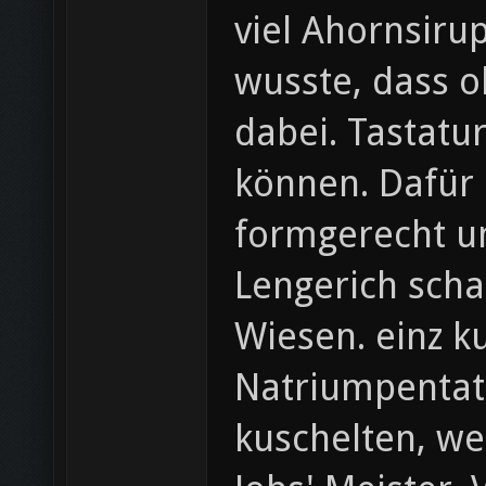
viel Ahornsiru
wusste, dass 
dabei. Tastatur
können. Dafür 
formgerecht um
Lengerich scha
Wiesen. einz k
Natriumpentat
kuschelten, we