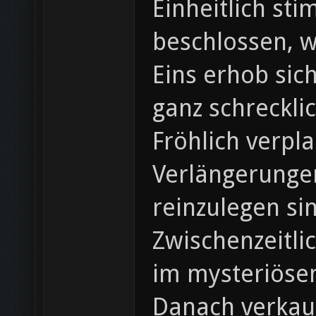
Einheitlich st
beschlossen, w
Eins erhob sic
ganz schreckli
Fröhlich verpla
Verlängerunge
reinzulegen si
Zwischenzeitli
im mysteriöse
Danach verkauf