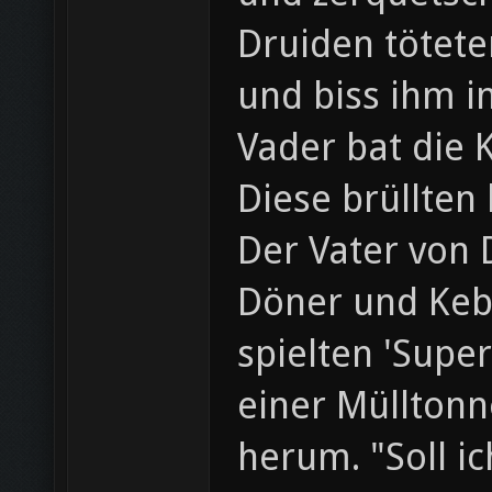
Druiden tötete
und biss ihm i
Vader bat die 
Diese brüllten
Der Vater von 
Döner und Keb
spielten 'Supe
einer Müllton
herum. "Soll i