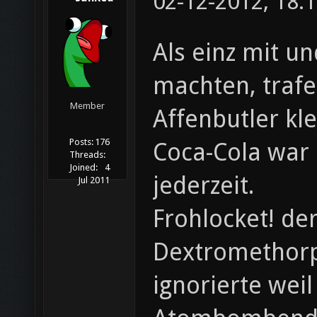
02-12-2012, 18:
Als einz mit u
machten, trafe
Member
Affenbutler kl
Posts:
176
Coca-Cola war 
Threads:
Joined:
4
jederzeit.
Jul 2011
Frohlocket! de
Dextromethorp
ignorierte wei