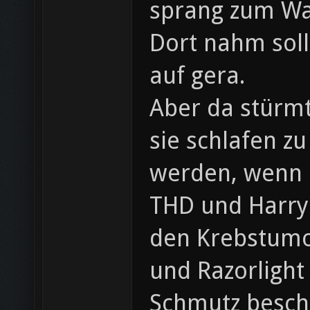
sprang zum Wa
Dort nahm sol
auf gera.
Aber da stürm
sie schlafen z
werden, wenn Ra
THD und Harry!
den Krebstumo
und Razorlight
Schmutz beschm