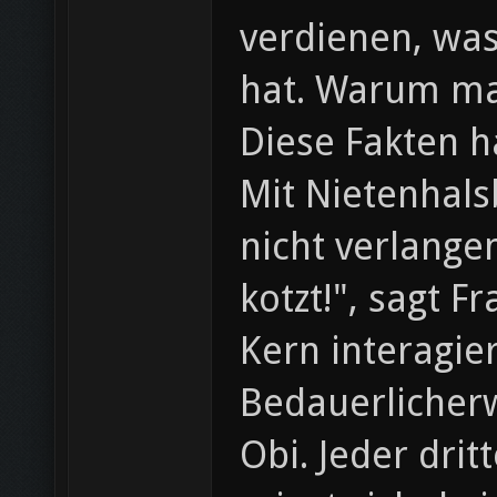
verdienen, wa
hat. Warum ma
Diese Fakten 
Mit Nietenhals
nicht verlange
kotzt!", sagt 
Kern interagie
Bedauerlicherw
Obi. Jeder drit