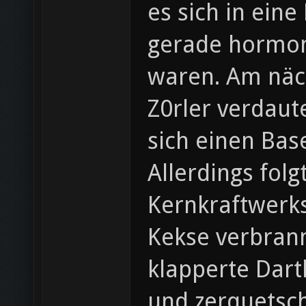
es sich in eine
gerade hormon
waren. Am näch
Z0rler verdaut
sich einen Bas
Allerdings fol
Kernkraftwerks
Kekse verbrann
klapperte Dart
und zerquetsc