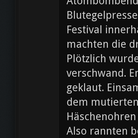
Atombombendet
Blutegelpresse
Festival inner
machten die dr
Plötzlich wurde
verschwand. En
geklaut. Einsam
dem mutierten
Häschenohren v
Also rannten b