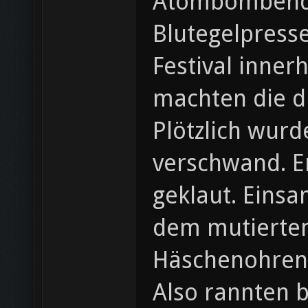
Atombombende
Blutegelpress
Festival inner
machten die dr
Plötzlich wurd
verschwand. En
geklaut. Einsam
dem mutierten
Häschenohren 
Also rannten b