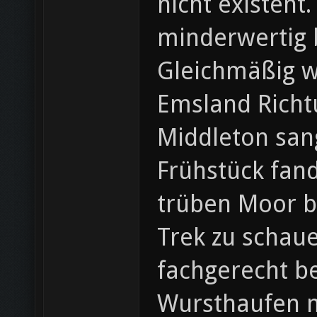
nicht existent
minderwertig 
Gleichmäßig w
Emsland Richt
Middleton san
Frühstück fan
trüben Moor bö
Trek zu schau
fachgerecht be
Wursthaufen mi