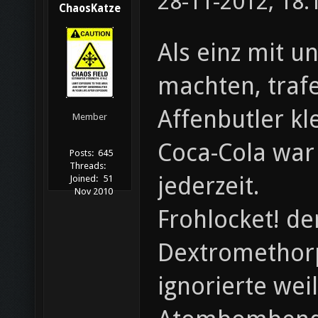
28-11-2012, 18:
ChaosKatze
Als einz mit u
machten, trafe
Affenbutler kl
Member
Coca-Cola war 
Posts:
645
Threads:
jederzeit.
Joined:
51
Nov 2010
Frohlocket! d
Dextromethorp
ignorierte wei