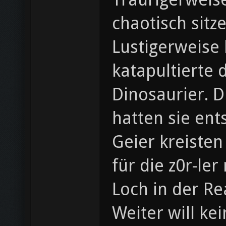
chaotisch sitze
Lustigerweise
katapultierte 
Dinosaurier. D
hatten sie ents
Geier kreiste
für die z0r-le
Loch in der Re
Weiter will ke