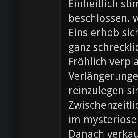
Einheitlich st
beschlossen, 
Eins erhob si
ganz schreckli
Fröhlich verpl
Verlängerunge
reinzulegen s
Zwischenzeitli
im mysteriöse
Danach verkauf