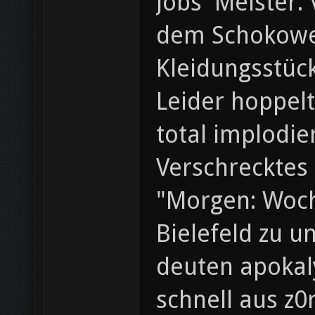
Jobs' Meister.
dem Schokowei
Kleidungsstück
Leider hoppelt
total implodie
Verschrecktes 
"Morgen: Woch
Bielefeld zu 
deuten apokal
schnell aus z0