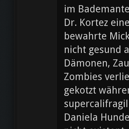
im Bademantel
Dr. Kortez ein
bewahrte Micke
nicht gesund a
Dämonen, Zaub
Zombies verli
gekotzt währen
supercalifragi
Daniela Hunde