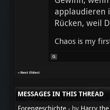
Gewinn, wenn O
applaudieren 
Rücken, weil 
Chaos is my fir
«
Next Oldest
MESSAGES IN THIS THREAD
Forengeschichte
- by
Harry the