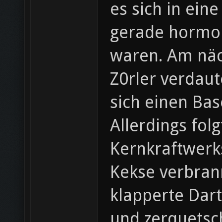
es sich in ein
gerade hormon
waren. Am näc
Z0rler verdau
sich einen Ba
Allerdings fol
Kernkraftwerks
Kekse verbrann
klapperte Dart
und zerquetsc