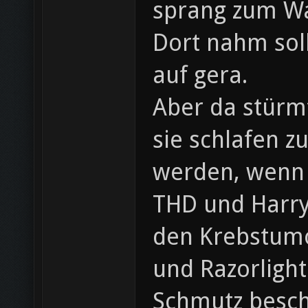
sprang zum Wa
Dort nahm sol
auf gera.
Aber da stürm
sie schlafen z
werden, wenn R
THD und Harry!
den Krebstumo
und Razorlight
Schmutz beschm