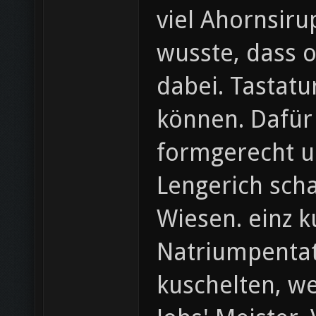
viel Ahornsir
wusste, dass 
dabei. Tastatu
können. Dafür 
formgerecht u
Lengerich scha
Wiesen. einz k
Natriumpentat
kuschelten, we