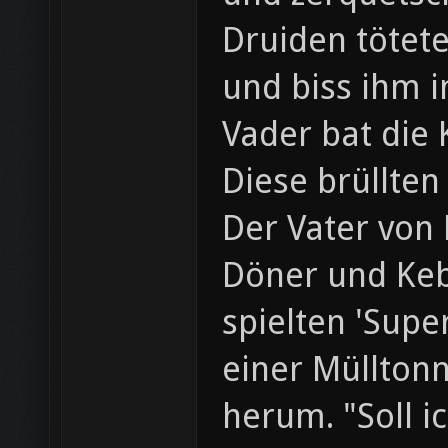
Druiden tötete
und biss ihm i
Vader bat die 
Diese brüllten
Der Vater von 
Döner und Keb
spielten 'Supe
einer Müllton
herum. "Soll i