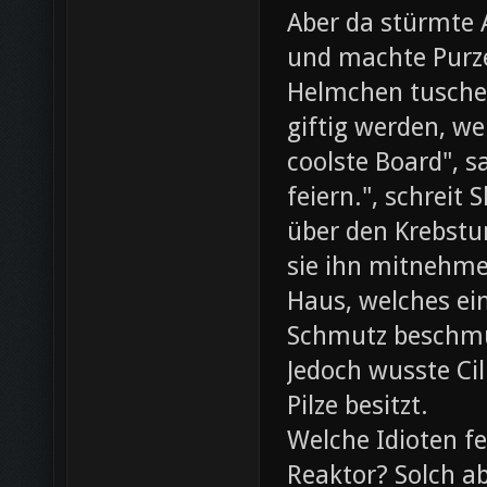
Aber da stürmte 
und machte Purze
Helmchen tusche
giftig werden, we
coolste Board", s
feiern.", schreit
über den Krebst
sie ihn mitnehme
Haus, welches ein
Schmutz beschmut
Jedoch wusste Cil
Pilze besitzt.
Welche Idioten f
Reaktor? Solch ab