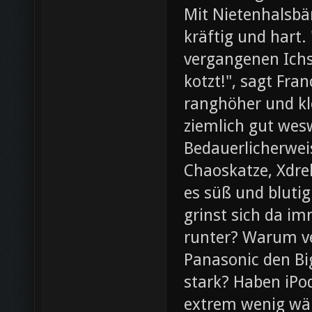
Mit Nietenhalsb
kräftig und hart.
vergangenen Ichs
kotzt!", sagt Fra
ranghöher und kl
ziemlich gut wesw
Bedauerlicherweis
Chaoskatze, Xdrel
es süß und blutig
grinst sich da im
runter? Warum ve
Panasonic den Bi
stark? Haben iPod
extrem wenig wär