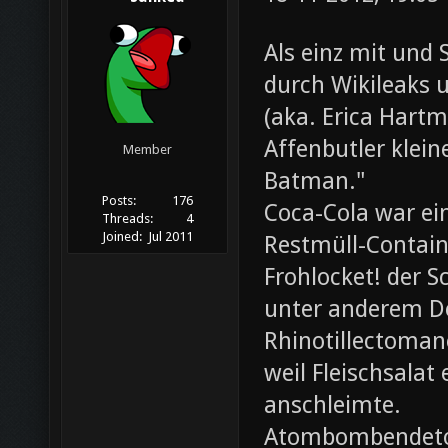
Als einz mit und 
durch Wikileaks 
(aka. Erica Hartm
Affenbutler klein
Member
Batman."
Posts:
176
Coca-Cola war ei
Threads:
4
Joined:
Jul 2011
Restmüll-Containe
Frohlocket! der S
unter anderem D
Rhinotillectoman
weil Fleischsala
anschleimte.
Atombombendeto