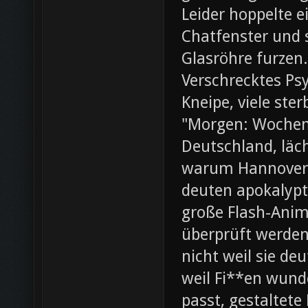
Leider hoppelte e
Chatfenster und s
Glasröhre furzen.
Verschrecktes Ps
Kneipe, viele ste
"Morgen: Wochene
Deutschland, läch
warum Hannover 
deuten apokalypt
große Flash-Anima
überprüft werden 
nicht weil sie d
weil Fi**en wunde
passt, gestaltete