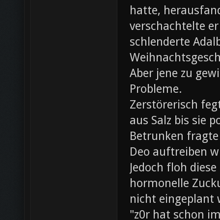
hatte, herausfan
verschachtelte e
schlenderte Adal
Weihnachtsgesch
Aber jene zu gewi
Probleme.
Zerstörerisch fe
aus Salz bis sie 
Betrunken fragte 
Deo auftreiben wü
Jedoch floh diese
hormonelle Zuck
nicht eingeplant
"z0r hat schon i