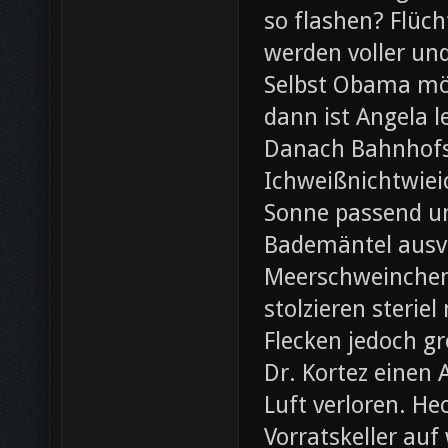
so flashen? Flüch
werden voller und
Selbst Obama möc
dann ist Angela l
Danach Bahnhofsb
Ichweißnichtwieic
Sonne passend un
Bademäntel ausve
Meerschweinchen
stolzieren steri
Flecken jedoch g
Dr. Kortez einen A
Luft verloren. H
Vorratskeller auf