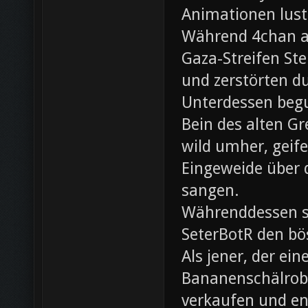
Animationen lust
Während 4chan ak
Gaza-Streifen Ste
und zerstörten du
Unterdessen beg
Bein des alten Gre
wild umher, geif
Eingeweide über d
sangen.
Währenddessen sc
SeterBotR den bö
Als jener, der e
Bananenschälrobo
verkaufen und ent