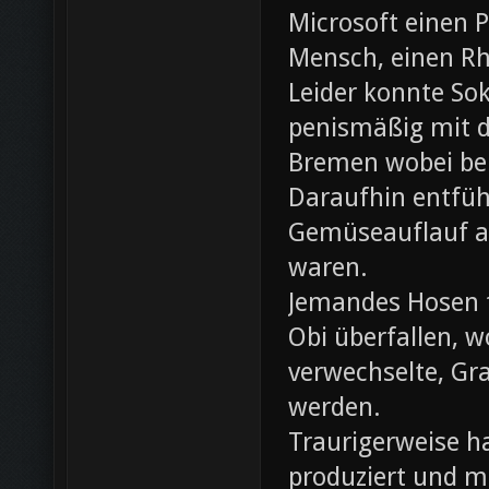
Microsoft einen 
Mensch, einen Rh
Leider konnte Sok
penismäßig mit d
Bremen wobei bei
Daraufhin entfü
Gemüseauflauf au
waren.
Jemandes Hosen f
Obi überfallen, w
verwechselte, Gr
werden.
Traurigerweise ha
produziert und m