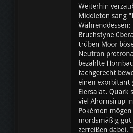
Weiterhin verza
Middleton sang "I
Währenddessen: 
Bruchstyne übera
trüben Moor böse.
Neutron protrona
bezahlte Hornbac
fachgerecht bewer
einen exorbitant
Eiersalat. Quark 
viel Ahornsirup 
Pokémon mögen ei
mordsmäßig gut 
zerreißen dabei. 