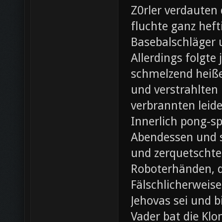
Z0rler verdauten
fluchte ganz heft
Basebalschläger 
Allerdings folgte 
schmelzend heiße
und verstrahlten 
verbrannten leide
Innerlich pong-s
Abendessen und st
und zerquetschte
Roboterhänden, d
Fälschlicherweis
Jehovas sei und b
Vader bat die Klo