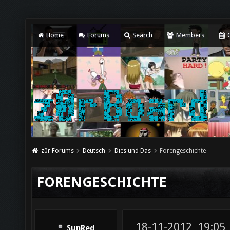
Home
Forums
Search
Members
C
z0r Forums
Deutsch
Dies und Das
Forengeschichte
FORENGESCHICHTE
18-11-2012, 19:05
SunRed