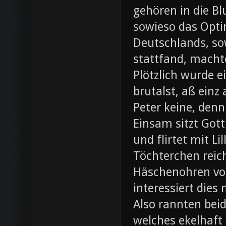
gehören in die B
sowieso das Opti
Deutschlands, so
stattfand, machte
Plötzlich wurde e
brutalst, aß einz
Peter keine, denn
Einsam sitzt Gott
und flirtet mit L
Töchterchen reic
Häschenohren vom
interessiert dies
Also rannten beid
welches ekelhaft