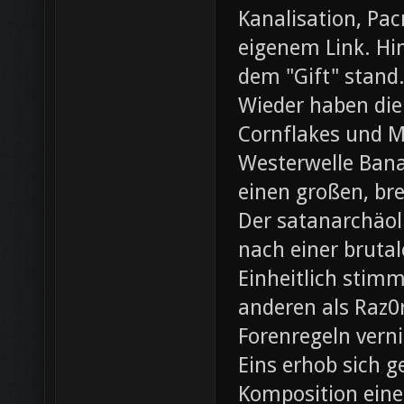
Kanalisation, Pac
eigenem Link. Hin
dem "Gift" stand
Wieder haben die
Cornflakes und M
Westerwelle Bana
einen großen, br
Der satanarchäol
nach einer bruta
Einheitlich stim
anderen als Raz0r
Forenregeln vern
Eins erhob sich 
Komposition eines