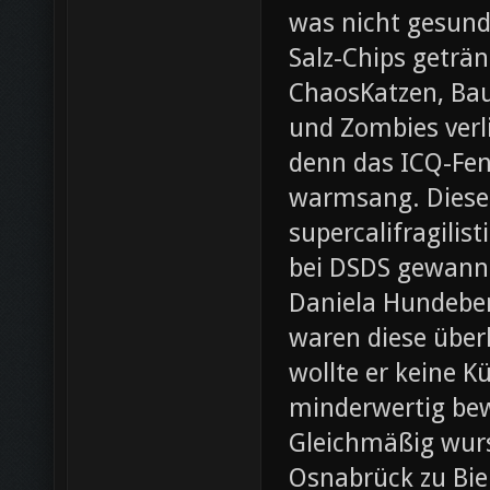
was nicht gesund
Salz-Chips geträ
ChaosKatzen, Ba
und Zombies verl
denn das ICQ-Fen
warmsang. Diese f
supercalifragilis
bei DSDS gewann
Daniela Hundeber
waren diese über
wollte er keine K
minderwertig bew
Gleichmäßig wurs
Osnabrück zu Bie