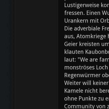
Lustigerweise ko
fressen. Einen W
Urankern mit Orb
Die adverbiale Fr
aus, Atomkriege h
Geier kreisten um
klauten Kaubonbo
laut: "We are fami
monströses Loch i
Regenwürmer obe
Weiter will keine
Kamele nicht bere
ohne Punkte zu e
Community von z0