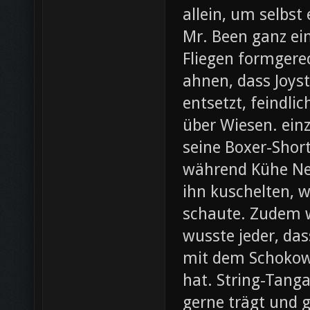
allein, um selbst
Mr. Been ganz ei
Fliegen formgere
ahnen, dass Joys
entsetzt, feindli
über Wiesen. ein
seine Boxer-Shor
während Kühe Ne
ihn kuschelten, w
schaute. Zudem wa
wusste jeder, da
mit dem Schokow
hat. String-Tanga
gerne trägt und g