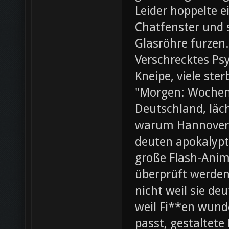
Leider hoppelte e
Chatfenster und s
Glasröhre furzen.
Verschrecktes Ps
Kneipe, viele ste
"Morgen: Wochene
Deutschland, läch
warum Hannover 
deuten apokalypt
große Flash-Anima
überprüft werden 
nicht weil sie d
weil Fi**en wunde
passt, gestaltete