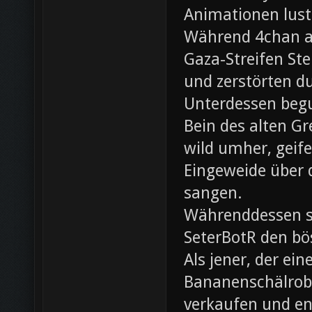
Animationen lust
Während 4chan ak
Gaza-Streifen Ste
und zerstörten du
Unterdessen beg
Bein des alten Gre
wild umher, geif
Eingeweide über d
sangen.
Währenddessen sc
SeterBotR den bö
Als jener, der e
Bananenschälrobo
verkaufen und ent