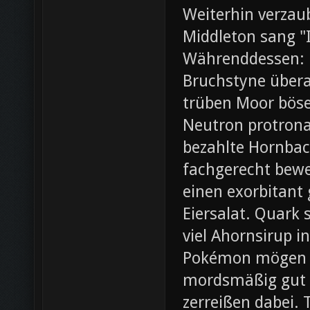
Weiterhin verza
Middleton sang "I
Währenddessen: 
Bruchstyne übera
trüben Moor böse.
Neutron protrona
bezahlte Hornbac
fachgerecht bewer
einen exorbitant
Eiersalat. Quark 
viel Ahornsirup 
Pokémon mögen ei
mordsmäßig gut 
zerreißen dabei. 