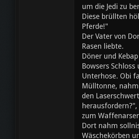
um die Jedi zu be
Diese brüllten hö
Pferde!"
Der Vater von Dor
Rasen liebte.
Döner und Kebap
Bowsers Schloss u
Unterhose. Obi f
Mülltonne, nahm
den Laserschwerte
herausfordern?",
zum Waffenarsen
Dort nahm sollni
Wäschekörben un