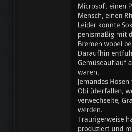
Microsoft einen 
Mensch, einen Rh
Leider konnte Sok
penismäßig mit d
Bremen wobei bei
Daraufhin entfü
Gemüseauflauf au
waren.
Jemandes Hosen f
Obi überfallen, w
verwechselte, Gr
werden.
Traurigerweise ha
produziert und m