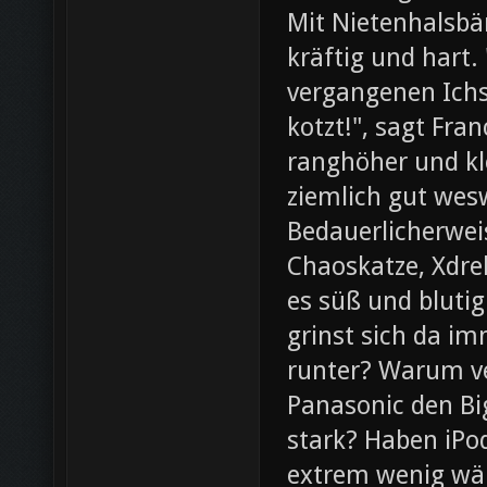
Mit Nietenhalsb
kräftig und hart.
vergangenen Ichs
kotzt!", sagt Fra
ranghöher und kl
ziemlich gut wesw
Bedauerlicherweis
Chaoskatze, Xdrel
es süß und blutig
grinst sich da im
runter? Warum ve
Panasonic den Bi
stark? Haben iPod
extrem wenig wär