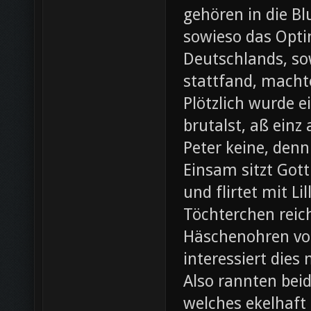
gehören in die B
sowieso das Opti
Deutschlands, so
stattfand, machte
Plötzlich wurde e
brutalst, aß einz
Peter keine, denn
Einsam sitzt Gott
und flirtet mit L
Töchterchen reic
Häschenohren vom
interessiert dies
Also rannten beid
welches ekelhaft