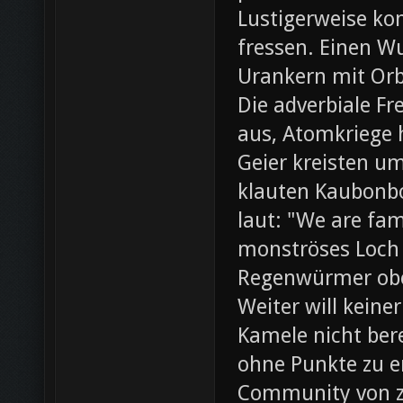
Lustigerweise ko
fressen. Einen W
Urankern mit Orb
Die adverbiale Fr
aus, Atomkriege h
Geier kreisten um
klauten Kaubonbo
laut: "We are fami
monströses Loch i
Regenwürmer obe
Weiter will keine
Kamele nicht bere
ohne Punkte zu e
Community von z0