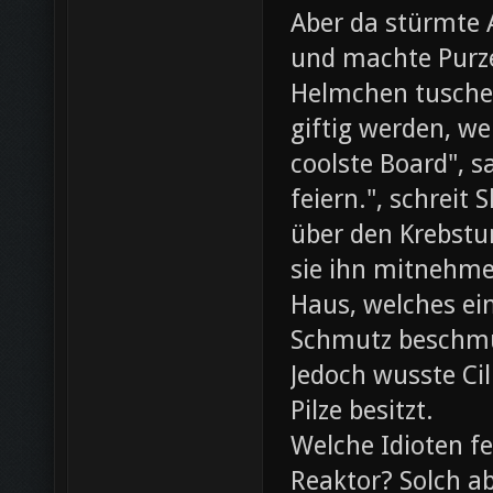
Aber da stürmte 
und machte Purze
Helmchen tusche
giftig werden, we
coolste Board", s
feiern.", schreit
über den Krebst
sie ihn mitnehme
Haus, welches ein
Schmutz beschmut
Jedoch wusste Cil
Pilze besitzt.
Welche Idioten f
Reaktor? Solch ab