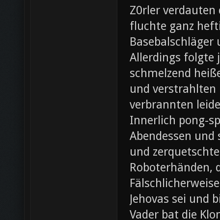
Z0rler verdauten
fluchte ganz heft
Basebalschläger 
Allerdings folgte 
schmelzend heiße
und verstrahlten 
verbrannten leide
Innerlich pong-s
Abendessen und st
und zerquetschte
Roboterhänden, d
Fälschlicherweis
Jehovas sei und b
Vader bat die Klo