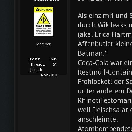
Als einz mit und 
durch Wikileaks 
(aka. Erica Hartm
Affenbutler klein
Member
Batman."
Posts:
645
Coca-Cola war ei
Threads:
51
Joined:
Restmüll-Containe
Nov 2010
Frohlocket! der S
unter anderem D
Rhinotillectoman
weil Fleischsala
anschleimte.
Atombombendeto