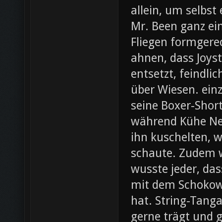
allein, um selbst
Mr. Been ganz ei
Fliegen formgere
ahnen, dass Joys
entsetzt, feindli
über Wiesen. ein
seine Boxer-Shor
während Kühe Ne
ihn kuschelten, w
schaute. Zudem wa
wusste jeder, da
mit dem Schokow
hat. String-Tanga
gerne trägt und g