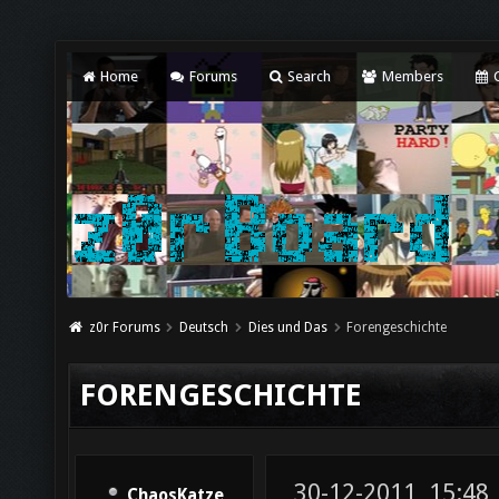
Home
Forums
Search
Members
C
z0r Forums
Deutsch
Dies und Das
Forengeschichte
FORENGESCHICHTE
30-12-2011, 15:48
ChaosKatze