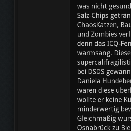
was nicht gesund
Salz-Chips geträ
ChaosKatzen, Ba
und Zombies verl
denn das ICQ-Fen
warmsang. Diese f
supercalifragilis
bei DSDS gewann
Daniela Hundeber
waren diese über
wollte er keine K
minderwertig bew
Gleichmäßig wurs
Osnabrück zu Bie