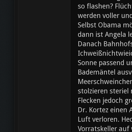
so flashen? Flüch
werden voller und
Selbst Obama möc
dann ist Angela l
Danach Bahnhofsb
Ichweißnichtwieic
Sonne passend un
Bademäntel ausve
Meerschweinchen
stolzieren steri
Flecken jedoch g
Dr. Kortez einen A
Luft verloren. H
Vorratskeller auf