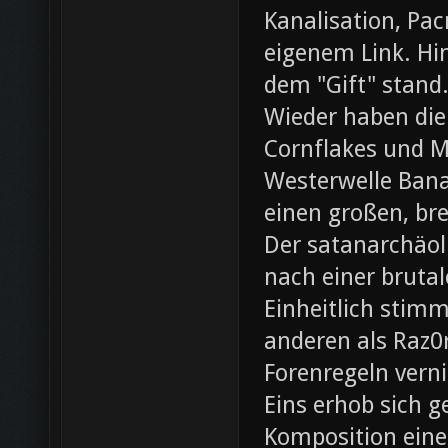
Kanalisation, Pac
eigenem Link. Hin
dem "Gift" stand
Wieder haben die
Cornflakes und M
Westerwelle Bana
einen großen, br
Der satanarchäol
nach einer bruta
Einheitlich stim
anderen als Raz0r
Forenregeln vern
Eins erhob sich 
Komposition eines