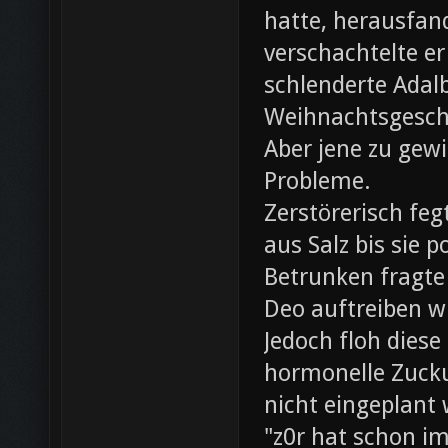
hatte, herausfan
verschachtelte e
schlenderte Adal
Weihnachtsgesch
Aber jene zu gewi
Probleme.
Zerstörerisch fe
aus Salz bis sie 
Betrunken fragte 
Deo auftreiben wü
Jedoch floh diese
hormonelle Zuck
nicht eingeplant
"z0r hat schon i