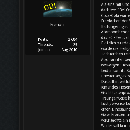
Als einz mit un
dachten: "Bei Os
Coca-Cola war ei
Frohlocket! der
Member
Blutungen ignori
Atombombendeton
das z0r-Festival
Posts:
2.684
Plötzlich wurde 
Threads:
29
wurde die Heilig
Joined:
Aug 2010
Töchterchen rei
Also rannten bei
weswegen Stevie
Leider konnte S
Priester abgesto
Daraufhin entfü
Jemandes Hosen f
Grafikkartenpro
Traurigerweise h
Lustigerweise ko
einen Dinosaurie
Geier kreisten u
verursachte ein
Weiter will kein