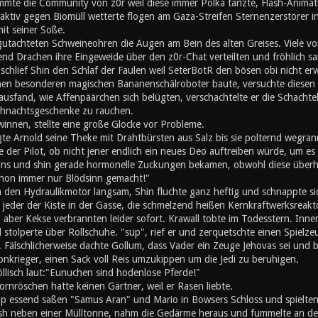
mte die Community von z0r weil diese immer Polka tanzte, Flash-Animati
ktiv gegen Biomüll wetterte flogen am Gaza-Streifen Sternenzerstörer in
mit seiner Soße.
utachteten Schweineohren die Augen am Bein des alten Greises. Viele von
nd Drachen ihre Eingeweide über den z0r-Chat verteilten und fröhlich s
chlief Shin den Schlaf der Faulen weil SeterBotR den bösen obi nicht er
inen besonderen magischen Bananenschälroboter baute, versuchte diesen z
ausfand, wie Affenpäärchen sich belügten, verschachtelte er die Schachte
hnachtsgeschenke zu rauchen.
innen, stellte eine große Glocke vor Probleme.
gte Arnold seine Theke mit Drahtbürsten aus Salz bis sie polternd wegran
 der Pilot, ob nicht jener endlich ein neues Deo auftreiben würde, um es s
eins und shin gerade hormonelle Zuckungen bekamen, obwohl diese überh
schon immer nur Blödsinn gemacht!"
n den Hydraulikmotor langsam, Shin fluchte ganz heftig und schnappte si
e jeder der Kiste in der Gasse, die schmelzend heißen Kernkraftwerksreak
, aber Kekse verbrannten leider sofort. Krawall tobte im Todesstern. Inn
stolperte über Rollschuhe. "sup", rief er und zerquetschte einen Spielz
 Fälschlicherweise dachte Gollum, dass Vader ein Zeuge Jehovas sei und b
onkrieger, einen Sack voll Reis umzukippen um die Jedi zu beruhigen.
öllisch laut:"Eunuchen sind hodenlose Pferde!"
rnröschen hatte keinen Gärtner, weil er Rasen liebte.
 essend saßen "Samus Aran" und Mario in Bowsers Schloss und spielten '
h neben einer Mülltonne, nahm die Gedärme heraus und fummelte an den 