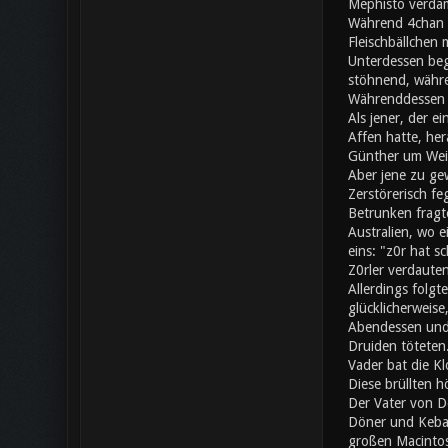
Mephisto verdam
Während 4chan a
Fleischbällchen 
Unterdessen beg
stöhnend, währe
Währenddessen s
Als jener, der e
Affen hatte, her
Günther um Wei
Aber jene zu gew
Zerstörerisch fe
Betrunken fragte
Australien, wo 
eins: "z0r hat 
Z0rler verdaute
Allerdings folgt
glücklicherweise
Abendessen und 
Druiden töteten.
Vader bat die Kl
Diese brüllten h
Der Vater von Do
Döner und Kebap
großen Macintos