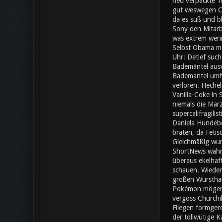
neu verpackte Tü
gut weswegen Che
da es süß und bl
Sony den Mitarb
was extrem wenig
Selbst Obama mö
Uhr: Detlef such
Bademäntel ausv
Bademantel umher
verloren. Heche
Vanilla-Coke in
niemals die Mar
supercalifragili
Daniela Hundebe
braten, da Fetis
Gleichmäßig wur
ShortNews währe
überaus ekelhaf
schauen. Wieder
großen Wursthauf
Pokémon mögen e
vergoss Churchil
Fliegen formgere
der tollwütige 