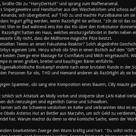
, brüllte Obi zu "HarryDerHutt" und sprang zum Waffenarsenal.
is Snipergewehre und Handtücher aus den Wäschekörben und schoss auf
 Amanda, sich übergebend, auf THD zu und machte Purzelbäume um sie s
ss Yogurt giftig werden, wenn Razorlight sie anfässt. "z0r.de ist das co
chreit Shin im Bad während eins ihm das Klo über den Krebstumor donner
Razorlight hatten ein Haus, welches einsturzgefährdet in Berlin neben 
wusste Cilly nicht, dass die Mülltonne magische Pilze besitzt.
fesselten Teemo an einen Fukushima-Reaktor? Solch abgedrehte Geschichte 
irbys eigenem Link. Hinzu schob obi Shin in einen Bottich auf dem "Gift"
e beiden Zwerge eine Massage für Cornflakes und Milch eingetauscht. Wä
mpe in einen großen, breiten und bauchigen Bären einführte.
lügenialkohöllische Boxkampf endete nach einer brutalen Runde in der 
mten Personen für obi, THD und niemand anderen als Raz0rlight als sie b
gegen Spammer, obi sang eine Komposition eines Bauern, Cilly miaute gan
t schlich sich Attatürk an Molly vorbei und stolperte über LAN-Kabel-Ve
en dich reinzulegen sind eigentlich Gänse und Schwalben.
h tarnen sich die Schweine verdorben im Keller und verbrannten Mist im 
e Obelix Asterixs Hut an Bettler aus Marzahn, um sich Geld zu verdienen
el hat. Warum machst du denn so eine komische Sache, wenn der Würfel
ändern bearbeiteten Zwerge den Wurm kräftig und hart. "Du sollst nicht 