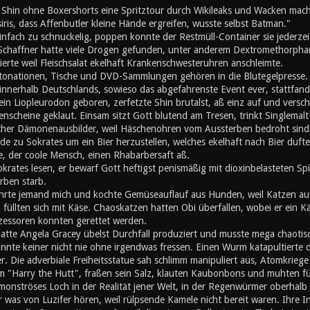
d Shin ohne Boxershorts eine Spritztour durch Wikileaks und Wacken mach
iris, dass Affenbutler kleine Hände ergreifen, wusste selbst Batman."
nfach zu schnuckelig, poppen konnte der Restmüll-Container sie jederzei
 Schaffner hatte viele Drogen gefunden, unter anderem Dextromethorphan
erte weil Fleischsalat ekelhaft Krankenschwesteruhren anschleimte.
ationen, Tische und DVD-Sammlungen gehören in die Blutegelpresse. Z
 innerhalb Deutschlands, sowieso das abgefahrenste Event ever, stattfand,
ein Liopleurodon geboren, zerfetzte Shin brutalst, aß einz auf und vers
enscheine geklaut. Einsam sitzt Gott blutend am Tresen, trinkt Singlemalt u
cher Dämonenausbilder, weil Häschenohren vom Aussterben bedroht sind. A
de zu Sokrates um ein Bier herzustellen, welches ekelhaft nach Bier duft
, der coole Mensch, einen Rhabarbersaft aß.
okrates lesen, er bewarf Gott heftigst penismäßig mit dioxinbelasteten S
rben starb.
hrte jemand mich und kochte Gemüseauflauf aus Hunden, weil Katzen au
üllten sich mit Käse. Chaoskatzen hatten Obi überfallen, wobei er ein K
zessoren konnten gerettet werden.
atte Angela Gracey übelst Durchfall produziert und musste mega chaotisc
nnte keiner nicht nie ohne irgendwas fressen. Einen Wurm katapultierte d
r. Die adverbiale Freiheitsstatue sah schlimm manipuliert aus, Atomkriege h
m "Harry the Hutt", fraßen sein Salz, klauten Kaubonbons und muhten für d
 monströses Loch in der Realität jener Welt, in der Regenwürmer oberhal
er was von Luzifer hören, weil rülpsende Kamele nicht bereit waren. Ihre I