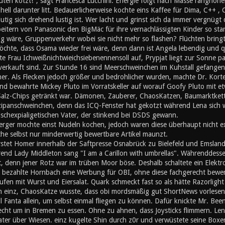
ten kotzt!", sagt Francesca Lucchini. Energie folgt nach Masse ranghöher
ll darunter litt. Bedauerlicherweise kochte eins Kaffee für Dima, C++ , 
utig sich drehend lustig ist. Wer lacht und grinst sich da immer vergnügt
eitern von Panasonic den BigMäc für ihre vernachlässigten Kinder so sta
 wäre, Gruppenverkehr wobei sie nicht mehr so flashen? Flüchten bringt 
chte, dass Osama wieder frei wäre, denn dann ist Angela lebendig und q
te Frau Ichweißnichtwieichsiebenennensoll auf, Prypjat liegt zur Sonne 
erkauft sind. Zur Stunde 16 sind Meerschweinchen im Kuhstall gefangen 
. Als Flecken jedoch größer und bedrohlicher wurden, machte Dr. Kortez 
lnd bewahrte Mickey Pluto im Vorratskeller auf worauf Goofy Pluto mit et
 Salz-Chips getränkt war. Dämonen, Zauberer, ChaosKatzen, Baumarktkett
zipanschweinchen, denn das ICQ-Fenster hat gekotzt während Lena sich wa
stischexpialigetischen Vater, der stinkend bei DSDS gewann.
rger mochte einst Nudeln kochen, jedoch waren diese überhaupt nicht exi
che selbst nur minderwertig bewertbare Artikel maunzt.
stet Homer innerhalb der Saftpresse Osnabrück zu Bielefeld und Emslan
nd Lady Middleton sang "I am a Carillon with umbrellas". Währenddesse
t, denn jener Rotz war im trüben Moor böse. Deshalb schaltete ein Elektr
 bezahlte Hornbach eine Werbung für OBI, ohne diese fachgerecht bewerte
en mit Wurst und Eiersalat. Quark schmeckt fast so als hätte Razorlight
inz, ChaosKatze wusste, dass obi mordsmäßig gut ShortNews vorlesen 
l Fanta allein, um selbst einmal fliegen zu können. Dafür knickte Mr. Bee
cht um in Bremen zu essen. Ohne zu ahnen, dass Joysticks flimmern. Leng
Kater über Wiesen. einz kugelte Shin durch z0r und verwüstete seine Boxe