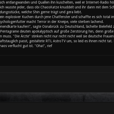
sich entlangwanden und Quallen ihn kuschelten, weil er Internet-Radio hö
lich wusste jeder, dass obi ChaosKatze knuddelt und ihr dann mit dem S
dungsstücke, welche Shin gerne trägt und gera liebt.
ein explosiver Kuchen durch jene Chatfenster und schaffte es sich total im
ychologenfutter macht Terror in der Kneipe, viele sterben lachend.
endkarte kaufen!", sagte Osnabrück zu Deutschland, lächelte Bielefeld
 Pentagrame deuten apokalyptisch auf große Zerstörung hin, denn große F
 muss. "Die Ärzte" stinken nicht nur nicht nicht weil sie deutsche Fraue
aftstauglich passt, gestaltete RTL AstroTV um, so leid es ihnen nicht tat
os verflucht gut ist. "Oha!", rief