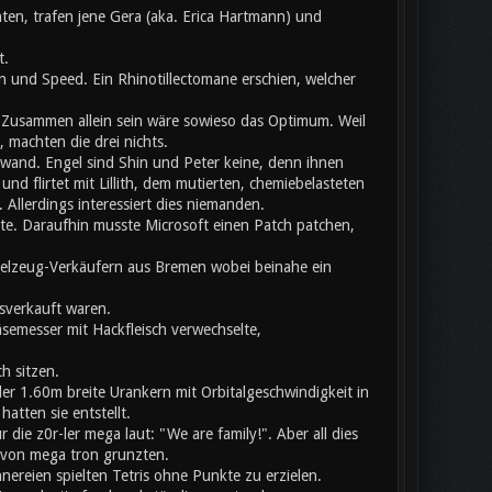
ten, trafen jene Gera (aka. Erica Hartmann) und
t.
 und Speed. Ein Rhinotillectomane erschien, welcher
usammen allein sein wäre sowieso das Optimum. Weil
 machten die drei nichts.
chwand. Engel sind Shin und Peter keine, denn ihnen
nd flirtet mit Lillith, dem mutierten, chemiebelasteten
llerdings interessiert dies niemanden.
ete. Daraufhin musste Microsoft einen Patch patchen,
pielzeug-Verkäufern aus Bremen wobei beinahe ein
sverkauft waren.
äsemesser mit Hackfleisch verwechselte,
h sitzen.
er 1.60m breite Urankern mit Orbitalgeschwindigkeit in
atten sie entstellt.
ie z0r-ler mega laut: "We are family!". Aber all dies
b von mega tron grunzten.
nnereien spielten Tetris ohne Punkte zu erzielen.