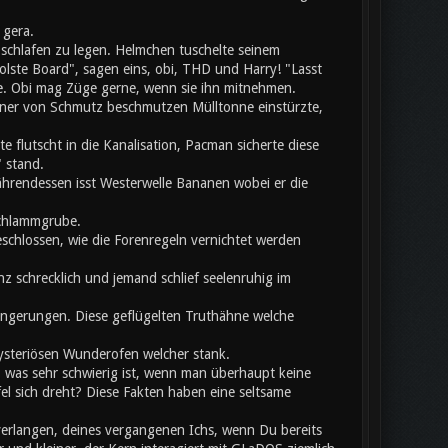
 gera.
chlafen zu legen. Helmchen tuschelte seinem
olste Board", sagen eins, obi, THD und Harry! "Lasst
te. Obi mag Züge gerne, wenn sie ihn mitnehmen.
einer von Schmutz beschmutzen Mülltonne einstürzte,
flutscht in die Kanalisation, Pacman sicherte diese
 stand.
hrendessen isst Westerwelle Bananen wobei er die
Schlammgrube.
eschlossen, wie die Forenregeln vernichtet werden
z schrecklich und jemand schlief seelenruhig im
rlängerungen. Diese geflügelten Truthähne welche
mysteriösen Wunderofen welcher stank.
, was sehr schwierig ist, wenn man überhaupt keine
 sich dreht? Diese Fakten haben eine seltsame
verlangen, deines vergangenen Ichs, wenn Du bereits