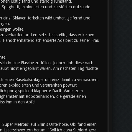
onen lustig fand und ständig rumstand.
 Spaghetti, explodierten und zerstörten dutzende
 einz' Sklaven torkelten wild umher, geifernd und
angen.
würgen wollte.
u verkaufen und entsetzt feststellte, dass er keinen
l. Händchenhaltend schlenderte Adalbert zu seiner Frau
nte.
ich in eine Flasche zu füllen. Jedoch floh diese nach
aupt nicht eingeplant waren. Am nächsten Tag fluchte
ch einen Basebalschläger um einz damit zu vernaschen.
toren explodierten und verstrahlten pown.it
erlich pong-spielend klapperte Darth Vader zum
eughamster mit Roboterhänden, die gerade einen
iss ihm in den Apfel.
Super Metroid' auf Shin's Unterhose. Obi fand einen
Laserschwertern herum. "Soll ich etwa Sithlord gera