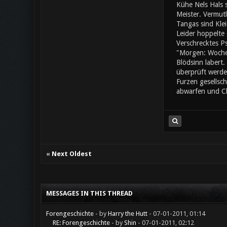
Kühe Nels Hals 
Meister. Vermut
Tangas sind Klei
Leider hoppelte 
Verschrecktes Ps
"Morgen: Wochen
Blödsinn labert.
überprüft werden
Furzen gesellsch
abwarfen und Cha
«
Next Oldest
MESSAGES IN THIS THREAD
Forengeschichte
- by
Harry the Hutt
- 07-01-2011, 01:14
RE: Forengeschichte
- by
Shin
- 07-01-2011, 02:12