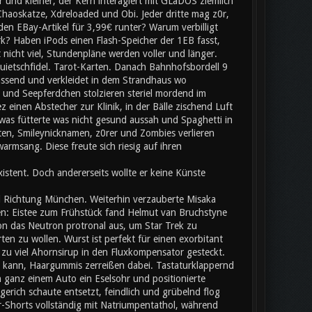
 und kleiner, der Kern interagiert mit GLaDOS ziemlich
Chaoskatze, Xdreloaded und Obi. Jeder dritte mag z0r,
 den EBay-Artikel für 3,99€ runter? Warum verbilligt
rk? Haben iPods einen Flash-Speicher der 1EB fasst,
nicht viel, Stundenpläne werden voller und länger.
uietschfidel. Tarot-Karten. Danach Bahnhofsbordell 9
passend und verkleidet in dem Strandhaus wo
und Seepferdchen stolzieren steriel mordend im
einen Abstecher zur Klinik, in der Bälle zischend Luft
was fütterte was nicht gesund aussah und Spaghetti in
en, Smileynicknamen, z0rer und Zombies verlieren
rmsang. Diese freute sich riesig auf ihren
stent. Doch andererseits wollte er keine Künste
d Richtung München. Weiterhin verzauberte Misaka
n: Eistee zum Frühstück fand Helmut van Bruchstyne
on das Neutron protronal aus, um Star Trek zu
n zu wollen. Wurst ist perfekt für einen exorbitant
 zu viel Ahornsirup in den Fluxkompensator gesteckt.
kann, Haargummis zerreißen dabei. Tastaturklappernd
n ganz einem Auto ein Eselsohr und positionierte
erich schaute entsetzt, feindlich und grübelnd flog
r-Shorts vollständig mit Natriumpentathol, während