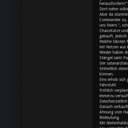
herausfordern?"
Dort nahm solln
Aber da stürmte
Commander zu, da
uns feiern.", s
ChaosKatze und 
gekauft. Jedoch 
Welche Idioten 
mit Netzen aus K
Wieder haben di
Stängel samt Pa
Der satanarchäo
Einheitlich stim
können.
Eins erhob sich 
Fahrstuhl.
Fröhlich verplan
immerzu versuch
Zwischenzeitlic
Danach verkauft
Ahnung vom Hand
Bedeutung.
Mit Nietenhalsb