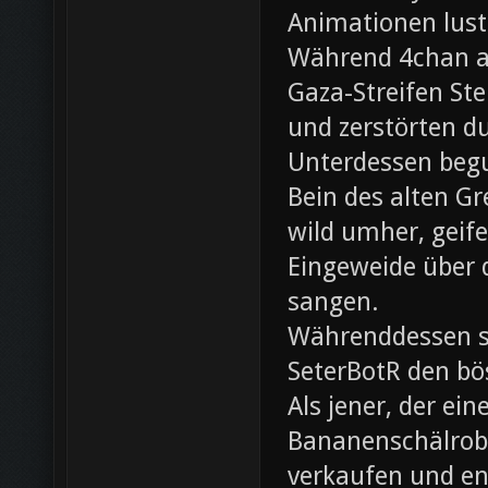
Animationen lust
Während 4chan ak
Gaza-Streifen Ste
und zerstörten du
Unterdessen beg
Bein des alten Gre
wild umher, geif
Eingeweide über d
sangen.
Währenddessen sc
SeterBotR den bö
Als jener, der e
Bananenschälrobo
verkaufen und ent