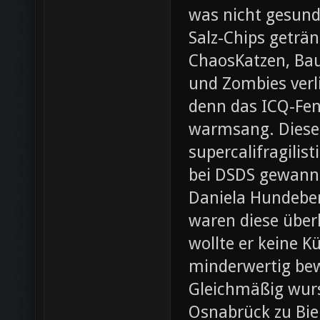
was nicht gesund
Salz-Chips geträ
ChaosKatzen, Ba
und Zombies verl
denn das ICQ-Fen
warmsang. Diese f
supercalifragilis
bei DSDS gewann
Daniela Hundeber
waren diese über
wollte er keine K
minderwertig bew
Gleichmäßig wurs
Osnabrück zu Bie