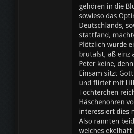
gehören in die B
sowieso das Opti
Deutschlands, so
stattfand, machte
Plötzlich wurde e
brutalst, aß einz
Peter keine, denn
Einsam sitzt Gott
und flirtet mit L
Töchterchen reic
Häschenohren vom
interessiert dies
Also rannten beid
welches ekelhaft