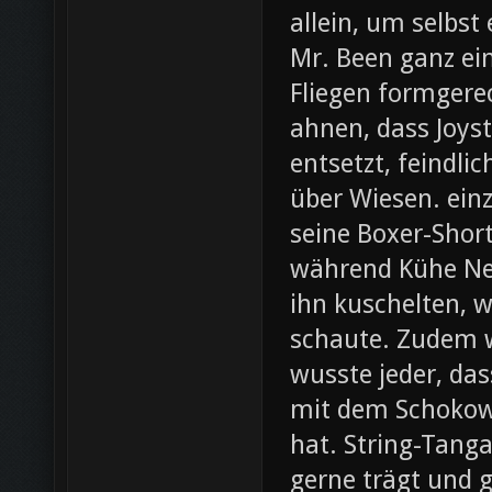
allein, um selbst
Mr. Been ganz ei
Fliegen formgere
ahnen, dass Joys
entsetzt, feindli
über Wiesen. ein
seine Boxer-Shor
während Kühe Ne
ihn kuschelten, w
schaute. Zudem wa
wusste jeder, da
mit dem Schokow
hat. String-Tanga
gerne trägt und g