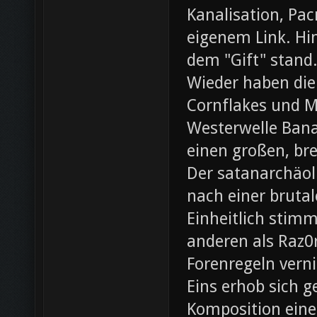
Kanalisation, Pac
eigenem Link. Hin
dem "Gift" stand
Wieder haben die
Cornflakes und M
Westerwelle Bana
einen großen, br
Der satanarchäol
nach einer bruta
Einheitlich stim
anderen als Raz0r
Forenregeln vern
Eins erhob sich 
Komposition eines