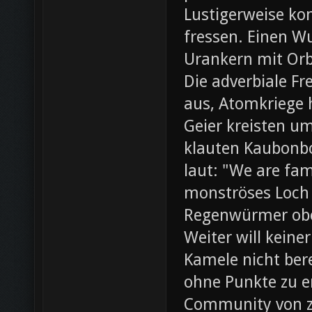
Lustigerweise ko
fressen. Einen W
Urankern mit Orb
Die adverbiale Fr
aus, Atomkriege h
Geier kreisten um
klauten Kaubonbo
laut: "We are fami
monströses Loch i
Regenwürmer obe
Weiter will keine
Kamele nicht bere
ohne Punkte zu e
Community von z0