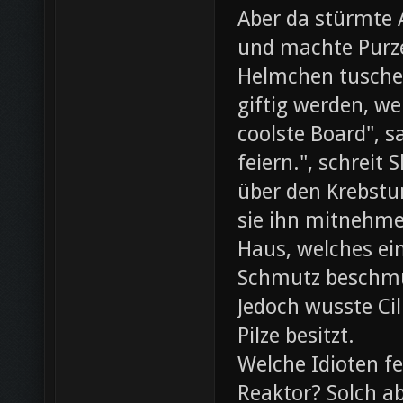
Aber da stürmte 
und machte Purze
Helmchen tusche
giftig werden, we
coolste Board", s
feiern.", schreit
über den Krebst
sie ihn mitnehme
Haus, welches ein
Schmutz beschmut
Jedoch wusste Cil
Pilze besitzt.
Welche Idioten f
Reaktor? Solch ab