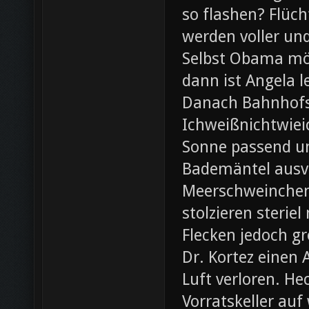
so flashen? Flüch
werden voller und
Selbst Obama möc
dann ist Angela l
Danach Bahnhofsb
Ichweißnichtwieic
Sonne passend un
Bademäntel ausve
Meerschweinchen
stolzieren steri
Flecken jedoch g
Dr. Kortez einen A
Luft verloren. H
Vorratskeller auf