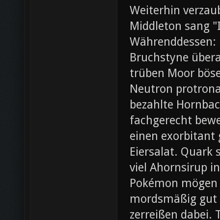
Weiterhin verza
Middleton sang "I
Währenddessen: 
Bruchstyne übera
trüben Moor böse.
Neutron protrona
bezahlte Hornbac
fachgerecht bewer
einen exorbitant
Eiersalat. Quark 
viel Ahornsirup 
Pokémon mögen ei
mordsmäßig gut 
zerreißen dabei. 