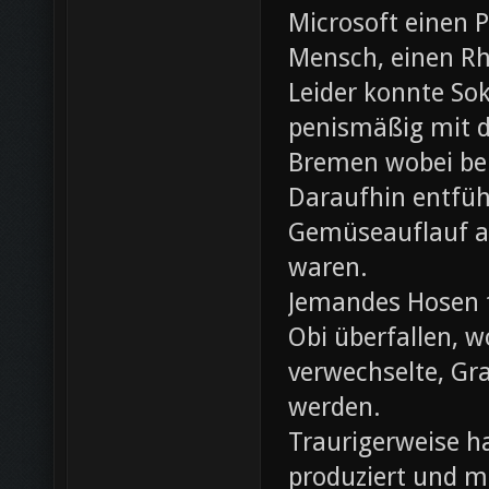
Microsoft einen 
Mensch, einen Rh
Leider konnte Sok
penismäßig mit d
Bremen wobei bei
Daraufhin entfü
Gemüseauflauf au
waren.
Jemandes Hosen f
Obi überfallen, w
verwechselte, Gr
werden.
Traurigerweise ha
produziert und m