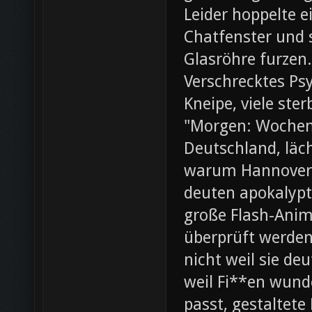
Leider hoppelte e
Chatfenster und s
Glasröhre furzen.
Verschrecktes Ps
Kneipe, viele ste
"Morgen: Wochene
Deutschland, läch
warum Hannover 
deuten apokalypt
große Flash-Anima
überprüft werden 
nicht weil sie d
weil Fi**en wunde
passt, gestaltete