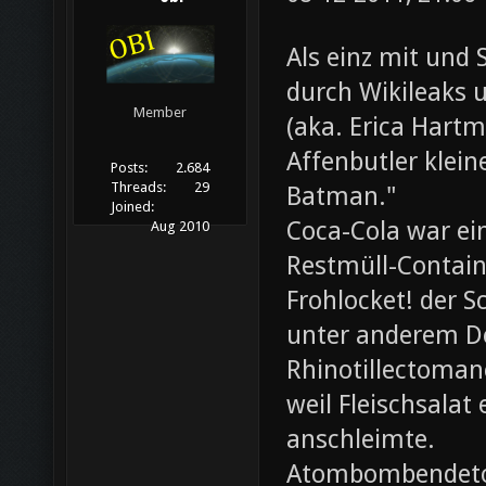
Als einz mit und 
durch Wikileaks 
Member
(aka. Erica Hartm
Affenbutler klein
Posts:
2.684
Threads:
29
Batman."
Joined:
Coca-Cola war ei
Aug 2010
Restmüll-Containe
Frohlocket! der S
unter anderem D
Rhinotillectoman
weil Fleischsala
anschleimte.
Atombombendeto