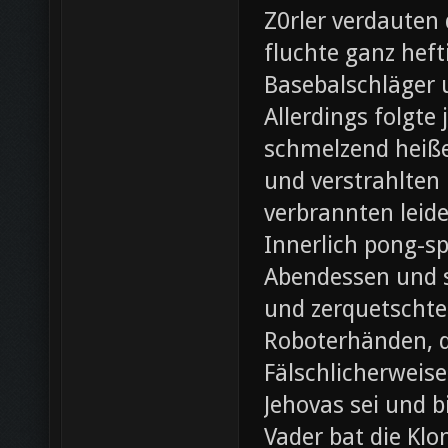
Z0rler verdauten
fluchte ganz heft
Basebalschläger 
Allerdings folgte 
schmelzend heiße
und verstrahlten 
verbrannten leide
Innerlich pong-s
Abendessen und st
und zerquetschte
Roboterhänden, d
Fälschlicherweis
Jehovas sei und b
Vader bat die Klo