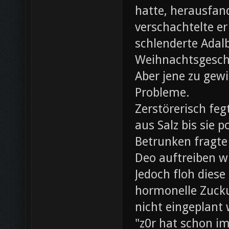
hatte, herausfan
verschachtelte e
schlenderte Adal
Weihnachtsgesch
Aber jene zu gewi
Probleme.
Zerstörerisch fe
aus Salz bis sie 
Betrunken fragte 
Deo auftreiben wü
Jedoch floh diese
hormonelle Zuck
nicht eingeplant
"z0r hat schon i