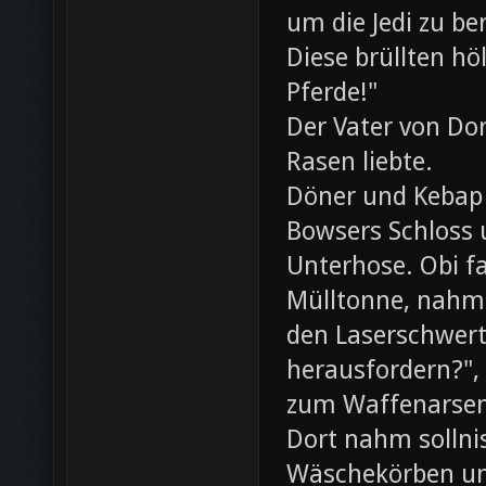
um die Jedi zu be
Diese brüllten hö
Pferde!"
Der Vater von Dor
Rasen liebte.
Döner und Kebap
Bowsers Schloss u
Unterhose. Obi f
Mülltonne, nahm
den Laserschwerte
herausfordern?",
zum Waffenarsen
Dort nahm sollni
Wäschekörben un