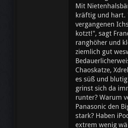
Mit Nietenhalsb
kräftig und hart.
vergangenen Ichs
kotzt!", sagt Fra
ranghöher und kl
ziemlich gut wesw
Bedauerlicherweis
Chaoskatze, Xdrel
es süß und blutig
grinst sich da im
runter? Warum ve
Panasonic den Bi
stark? Haben iPod
extrem wenig wär