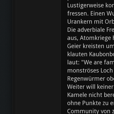
Lustigerweise ko
fressen. Einen W
Urankern mit Orb
Die adverbiale Fr
aus, Atomkriege h
Geier kreisten um
klauten Kaubonbo
laut: "We are fami
monströses Loch i
Regenwürmer obe
Weiter will keine
Kamele nicht bere
ohne Punkte zu e
Community von z0