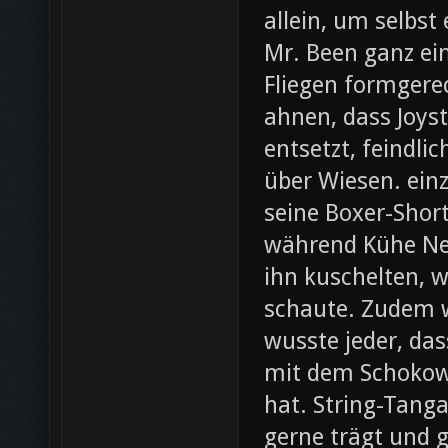
allein, um selbst
Mr. Been ganz ei
Fliegen formgere
ahnen, dass Joys
entsetzt, feindli
über Wiesen. ein
seine Boxer-Shor
während Kühe Ne
ihn kuschelten, w
schaute. Zudem wa
wusste jeder, da
mit dem Schokow
hat. String-Tanga
gerne trägt und g