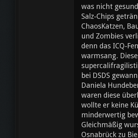
was nicht gesund
Salz-Chips geträ
ChaosKatzen, Ba
und Zombies verl
denn das ICQ-Fen
warmsang. Diese f
supercalifragilis
bei DSDS gewann
Daniela Hundeber
waren diese über
wollte er keine K
minderwertig bew
Gleichmäßig wurs
Osnabrück zu Bie