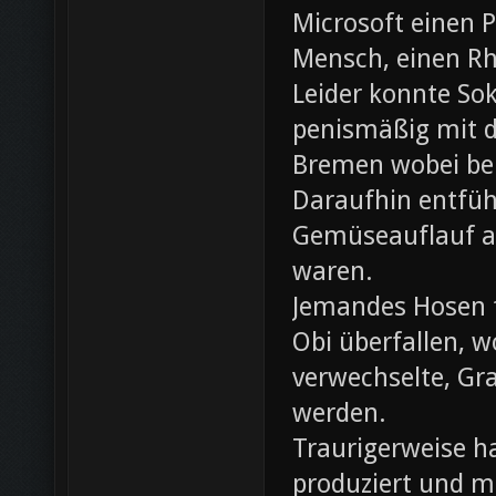
Microsoft einen 
Mensch, einen Rh
Leider konnte Sok
penismäßig mit d
Bremen wobei bei
Daraufhin entfü
Gemüseauflauf au
waren.
Jemandes Hosen f
Obi überfallen, w
verwechselte, Gr
werden.
Traurigerweise ha
produziert und m