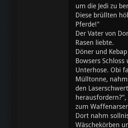
um die Jedi zu be
Diese brüllten hö
Pferde!"
Der Vater von Dor
Rasen liebte.
Döner und Kebap
Bowsers Schloss u
Unterhose. Obi f
Mülltonne, nahm
den Laserschwerte
herausfordern?",
zum Waffenarsen
Dort nahm sollni
Wäschekörben un