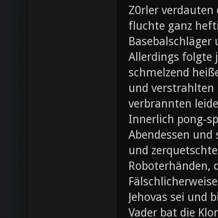
Z0rler verdauten
fluchte ganz heft
Basebalschläger 
Allerdings folgte 
schmelzend heiße
und verstrahlten 
verbrannten leide
Innerlich pong-s
Abendessen und st
und zerquetschte
Roboterhänden, d
Fälschlicherweis
Jehovas sei und b
Vader bat die Klo