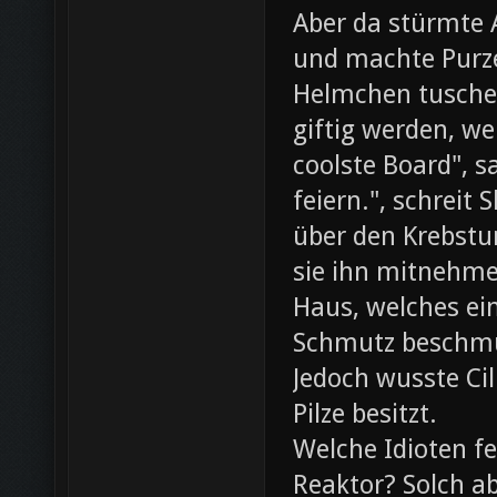
Aber da stürmte 
und machte Purze
Helmchen tusche
giftig werden, we
coolste Board", s
feiern.", schreit
über den Krebst
sie ihn mitnehme
Haus, welches ein
Schmutz beschmut
Jedoch wusste Cil
Pilze besitzt.
Welche Idioten f
Reaktor? Solch ab