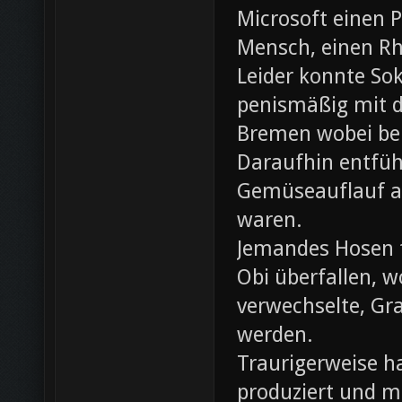
Microsoft einen 
Mensch, einen Rh
Leider konnte Sok
penismäßig mit d
Bremen wobei bei
Daraufhin entfü
Gemüseauflauf au
waren.
Jemandes Hosen f
Obi überfallen, w
verwechselte, Gr
werden.
Traurigerweise ha
produziert und m