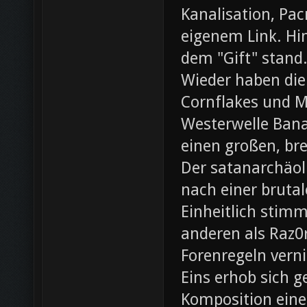
Kanalisation, Pac
eigenem Link. Hin
dem "Gift" stand
Wieder haben die
Cornflakes und M
Westerwelle Bana
einen großen, br
Der satanarchäol
nach einer bruta
Einheitlich stim
anderen als Raz0r
Forenregeln vern
Eins erhob sich 
Komposition eines