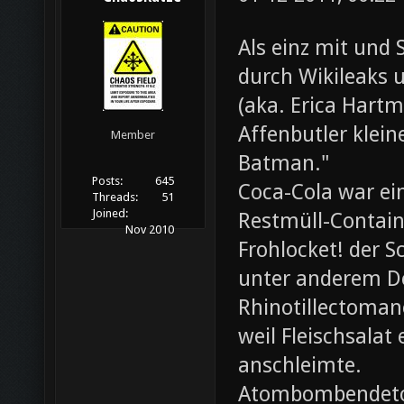
Als einz mit und 
durch Wikileaks 
(aka. Erica Hartm
Affenbutler klein
Member
Batman."
Posts:
645
Coca-Cola war ei
Threads:
51
Joined:
Restmüll-Containe
Nov 2010
Frohlocket! der S
unter anderem D
Rhinotillectoman
weil Fleischsala
anschleimte.
Atombombendeto