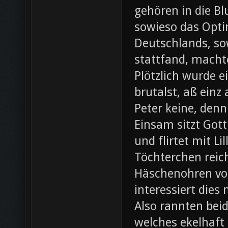
gehören in die B
sowieso das Opti
Deutschlands, so
stattfand, machte
Plötzlich wurde e
brutalst, aß einz
Peter keine, denn
Einsam sitzt Gott
und flirtet mit L
Töchterchen reic
Häschenohren vom
interessiert dies
Also rannten beid
welches ekelhaft