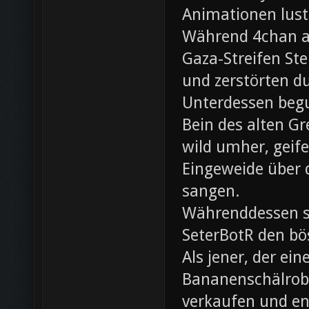
Animationen lust
Während 4chan ak
Gaza-Streifen Ste
und zerstörten du
Unterdessen beg
Bein des alten Gre
wild umher, geif
Eingeweide über d
sangen.
Währenddessen sc
SeterBotR den bö
Als jener, der e
Bananenschälrobo
verkaufen und ent