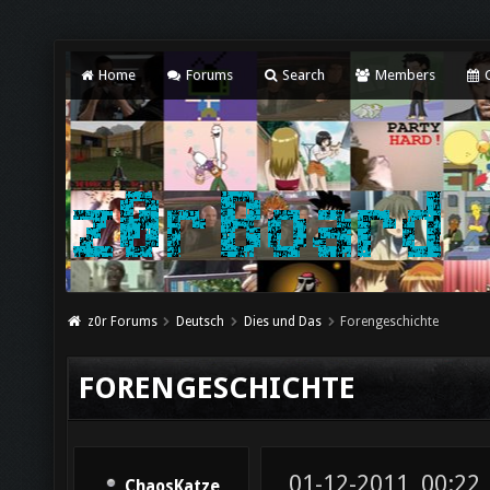
Home
Forums
Search
Members
C
z0r Forums
Deutsch
Dies und Das
Forengeschichte
FORENGESCHICHTE
01-12-2011, 00:22
ChaosKatze