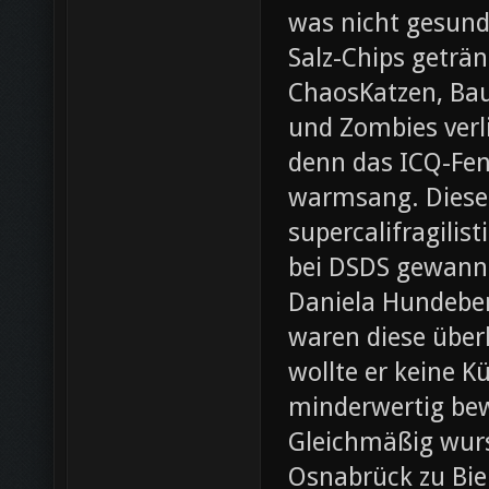
was nicht gesund
Salz-Chips geträ
ChaosKatzen, Ba
und Zombies verl
denn das ICQ-Fen
warmsang. Diese f
supercalifragilis
bei DSDS gewann
Daniela Hundeber
waren diese über
wollte er keine K
minderwertig bew
Gleichmäßig wurs
Osnabrück zu Bie