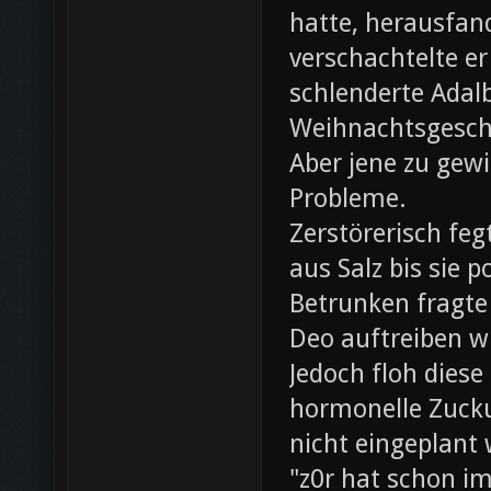
hatte, herausfan
verschachtelte e
schlenderte Adal
Weihnachtsgesch
Aber jene zu gewi
Probleme.
Zerstörerisch fe
aus Salz bis sie 
Betrunken fragte 
Deo auftreiben wü
Jedoch floh diese
hormonelle Zuck
nicht eingeplant
"z0r hat schon i