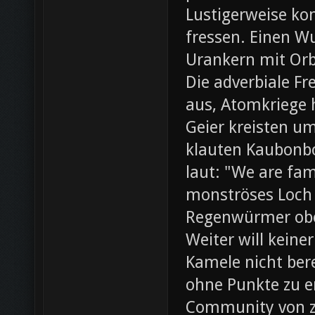
Lustigerweise ko
fressen. Einen W
Urankern mit Orb
Die adverbiale Fr
aus, Atomkriege h
Geier kreisten um
klauten Kaubonbo
laut: "We are fami
monströses Loch i
Regenwürmer obe
Weiter will keine
Kamele nicht bere
ohne Punkte zu e
Community von z0