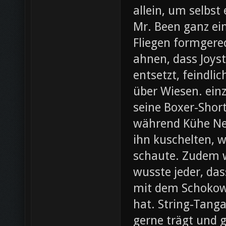
allein, um selbst
Mr. Been ganz ei
Fliegen formgere
ahnen, dass Joys
entsetzt, feindli
über Wiesen. ein
seine Boxer-Shor
während Kühe Ne
ihn kuschelten, w
schaute. Zudem wa
wusste jeder, da
mit dem Schokow
hat. String-Tanga
gerne trägt und g