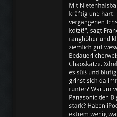
Mit Nietenhalsb
kräftig und hart.
vergangenen Ichs
kotzt!", sagt Fra
ranghöher und kl
ziemlich gut wesw
Bedauerlicherweis
Chaoskatze, Xdrel
es süß und blutig
grinst sich da im
runter? Warum ve
Panasonic den Bi
stark? Haben iPod
extrem wenig wär