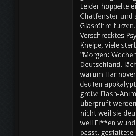
Leider hoppelte e
Chatfenster und s
Glasröhre furzen.
Verschrecktes Ps
Kneipe, viele ste
"Morgen: Wochene
Deutschland, läch
warum Hannover 
deuten apokalypt
große Flash-Anima
überprüft werden 
nicht weil sie d
weil Fi**en wunde
passt, gestaltete