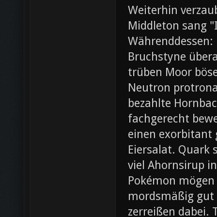
Weiterhin verza
Middleton sang "I
Währenddessen: 
Bruchstyne übera
trüben Moor böse.
Neutron protrona
bezahlte Hornbac
fachgerecht bewer
einen exorbitant
Eiersalat. Quark 
viel Ahornsirup 
Pokémon mögen ei
mordsmäßig gut 
zerreißen dabei. 