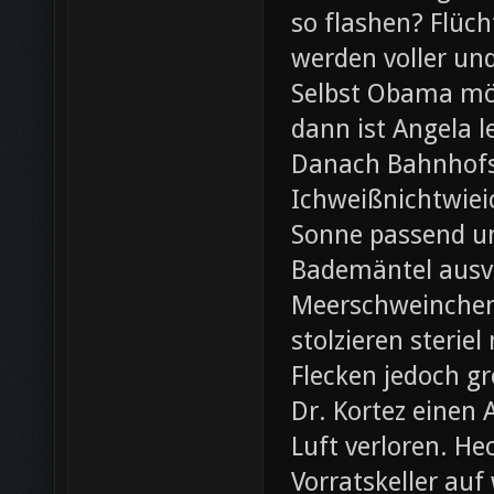
so flashen? Flüch
werden voller und
Selbst Obama möc
dann ist Angela l
Danach Bahnhofsb
Ichweißnichtwieic
Sonne passend un
Bademäntel ausve
Meerschweinchen
stolzieren steri
Flecken jedoch g
Dr. Kortez einen A
Luft verloren. H
Vorratskeller auf