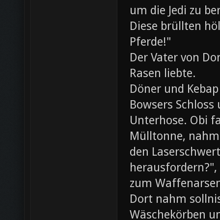
um die Jedi zu be
Diese brüllten hö
Pferde!"
Der Vater von Dor
Rasen liebte.
Döner und Kebap
Bowsers Schloss u
Unterhose. Obi f
Mülltonne, nahm
den Laserschwerte
herausfordern?",
zum Waffenarsen
Dort nahm sollni
Wäschekörben un