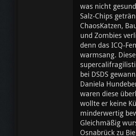
was nicht gesund
Salz-Chips geträ
ChaosKatzen, Ba
und Zombies verl
denn das ICQ-Fen
warmsang. Diese f
supercalifragilis
bei DSDS gewann
Daniela Hundeber
waren diese über
wollte er keine K
minderwertig bew
Gleichmäßig wurs
Osnabrück zu Bie