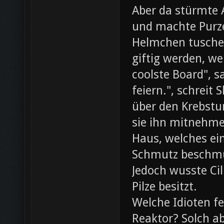
Aber da stürmte 
und machte Purze
Helmchen tusche
giftig werden, we
coolste Board", s
feiern.", schreit
über den Krebst
sie ihn mitnehme
Haus, welches ein
Schmutz beschmut
Jedoch wusste Cil
Pilze besitzt.
Welche Idioten f
Reaktor? Solch ab