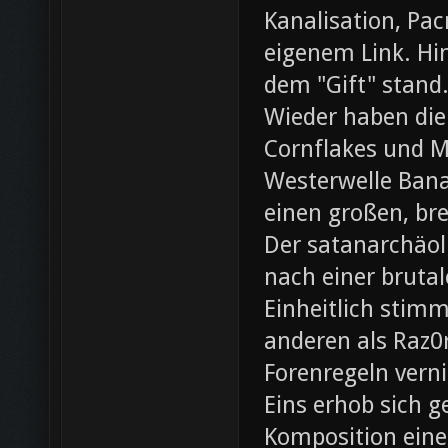
Kanalisation, Pac
eigenem Link. Hin
dem "Gift" stand
Wieder haben die
Cornflakes und M
Westerwelle Bana
einen großen, br
Der satanarchäol
nach einer bruta
Einheitlich stim
anderen als Raz0r
Forenregeln vern
Eins erhob sich 
Komposition eines