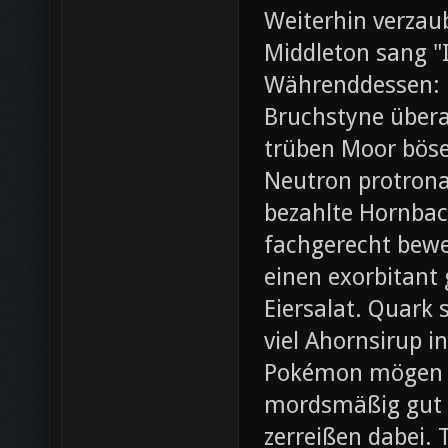
Weiterhin verza
Middleton sang "I
Währenddessen: 
Bruchstyne übera
trüben Moor böse.
Neutron protrona
bezahlte Hornbac
fachgerecht bewer
einen exorbitant
Eiersalat. Quark 
viel Ahornsirup 
Pokémon mögen ei
mordsmäßig gut 
zerreißen dabei. 