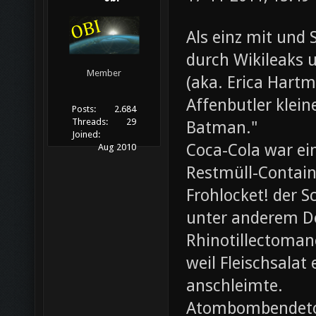
Als einz mit und 
durch Wikileaks 
Member
(aka. Erica Hartm
Affenbutler klein
Posts:
2.684
Threads:
29
Batman."
Joined:
Coca-Cola war ei
Aug 2010
Restmüll-Containe
Frohlocket! der S
unter anderem D
Rhinotillectoman
weil Fleischsala
anschleimte.
Atombombendeto