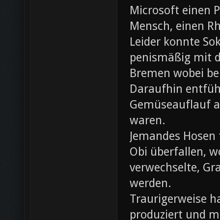
Microsoft einen 
Mensch, einen Rh
Leider konnte Sok
penismäßig mit d
Bremen wobei bei
Daraufhin entfü
Gemüseauflauf au
waren.
Jemandes Hosen f
Obi überfallen, w
verwechselte, Gr
werden.
Traurigerweise ha
produziert und m