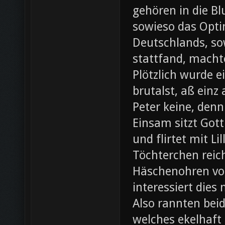
gehören in die B
sowieso das Opti
Deutschlands, so
stattfand, machte
Plötzlich wurde e
brutalst, aß einz
Peter keine, denn
Einsam sitzt Gott
und flirtet mit L
Töchterchen reic
Häschenohren vom
interessiert dies
Also rannten beid
welches ekelhaft