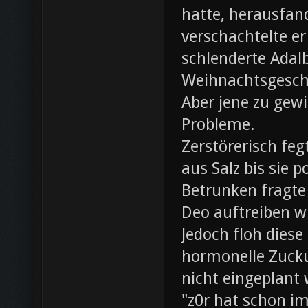
hatte, herausfan
verschachtelte e
schlenderte Adal
Weihnachtsgesch
Aber jene zu gewi
Probleme.
Zerstörerisch fe
aus Salz bis sie 
Betrunken fragte 
Deo auftreiben wü
Jedoch floh diese
hormonelle Zuck
nicht eingeplant
"z0r hat schon i