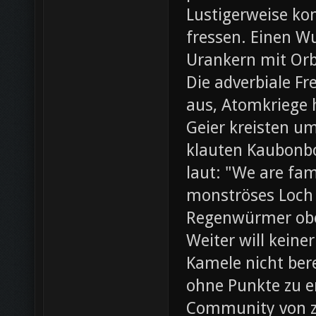
Lustigerweise ko
fressen. Einen W
Urankern mit Orb
Die adverbiale Fr
aus, Atomkriege h
Geier kreisten um
klauten Kaubonbo
laut: "We are fami
monströses Loch i
Regenwürmer obe
Weiter will keine
Kamele nicht bere
ohne Punkte zu e
Community von z0