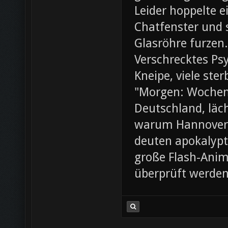
Leider hoppelte e
Chatfenster und s
Glasröhre furzen.
Verschrecktes Ps
Kneipe, viele ste
"Morgen: Wochene
Deutschland, läch
warum Hannover 
deuten apokalypt
große Flash-Anima
überprüft werde