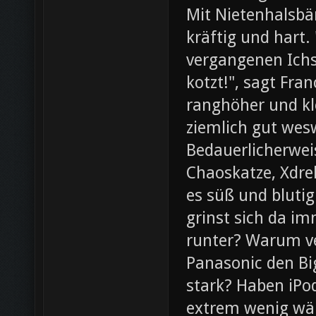
Mit Nietenhalsb
kräftig und hart.
vergangenen Ichs
kotzt!", sagt Fra
ranghöher und kl
ziemlich gut wesw
Bedauerlicherweis
Chaoskatze, Xdrel
es süß und blutig
grinst sich da im
runter? Warum ve
Panasonic den Bi
stark? Haben iPod
extrem wenig wär