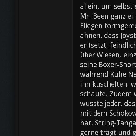
allein, um selbst
Mr. Been ganz ei
Fliegen formgere
ahnen, dass Joys
entsetzt, feindli
über Wiesen. ein
seine Boxer-Shor
während Kühe Ne
ihn kuschelten, w
schaute. Zudem wa
wusste jeder, da
mit dem Schokow
hat. String-Tanga
gerne trägt und g