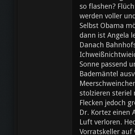
so flashen? Flüch
werden voller und
Selbst Obama möc
dann ist Angela l
Danach Bahnhofsb
Ichweißnichtwieic
Sonne passend un
Bademäntel ausve
Meerschweinchen
stolzieren steri
Flecken jedoch g
Dr. Kortez einen A
Luft verloren. H
Vorratskeller auf