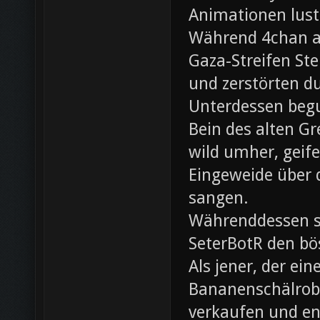
Animationen lust
Während 4chan ak
Gaza-Streifen Ste
und zerstörten du
Unterdessen beg
Bein des alten Gre
wild umher, geif
Eingeweide über d
sangen.
Währenddessen sc
SeterBotR den bö
Als jener, der e
Bananenschälrobo
verkaufen und ent