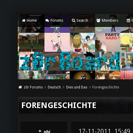
Home
Forums
Search
Members
C
z0r Forums
Deutsch
Dies und Das
Forengeschichte
FORENGESCHICHTE
17-11-2011, 15:49
obi