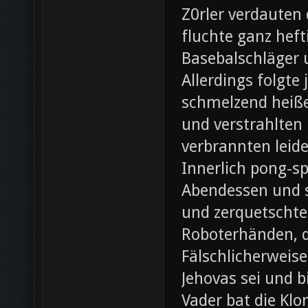
Z0rler verdauten
fluchte ganz heft
Basebalschläger 
Allerdings folgte 
schmelzend heiße
und verstrahlten 
verbrannten leide
Innerlich pong-s
Abendessen und st
und zerquetschte
Roboterhänden, d
Fälschlicherweis
Jehovas sei und b
Vader bat die Klo