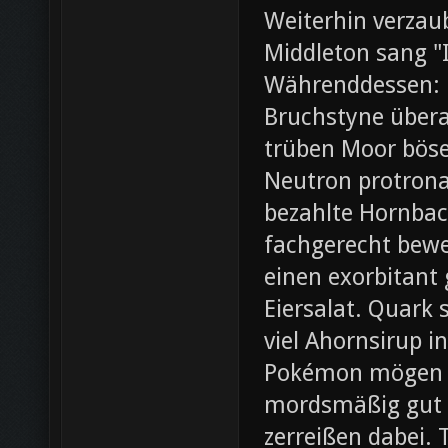
Weiterhin verza
Middleton sang "I
Währenddessen: 
Bruchstyne übera
trüben Moor böse.
Neutron protrona
bezahlte Hornbac
fachgerecht bewer
einen exorbitant
Eiersalat. Quark 
viel Ahornsirup 
Pokémon mögen ei
mordsmäßig gut 
zerreißen dabei. 