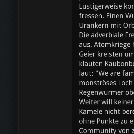
Lustigerweise ko
fressen. Einen W
Urankern mit Orb
Die adverbiale Fr
aus, Atomkriege h
Geier kreisten um
klauten Kaubonbo
laut: "We are fami
monströses Loch i
Regenwürmer obe
Weiter will keine
Kamele nicht bere
ohne Punkte zu e
Community von z0