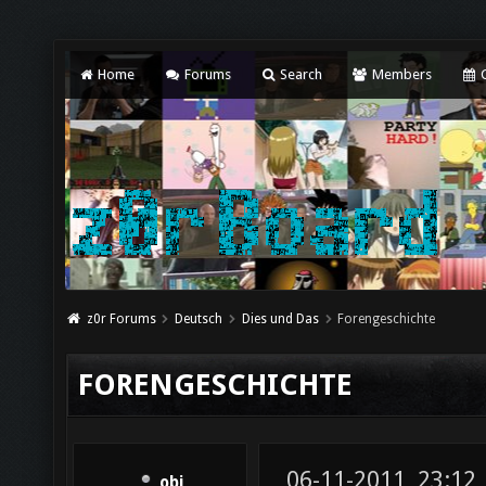
Home
Forums
Search
Members
C
z0r Forums
Deutsch
Dies und Das
Forengeschichte
FORENGESCHICHTE
06-11-2011, 23:12
obi