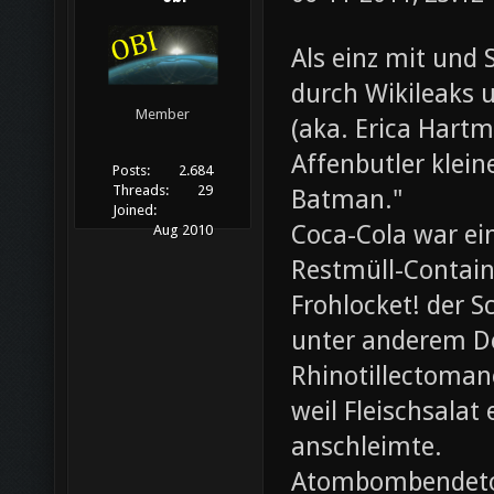
Als einz mit und 
durch Wikileaks 
Member
(aka. Erica Hartm
Affenbutler klein
Posts:
2.684
Threads:
29
Batman."
Joined:
Coca-Cola war ei
Aug 2010
Restmüll-Containe
Frohlocket! der S
unter anderem D
Rhinotillectoman
weil Fleischsala
anschleimte.
Atombombendeto