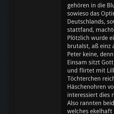
gehören in die B
sowieso das Opti
Deutschlands, so
stattfand, machte
Plötzlich wurde e
brutalst, aß einz
Peter keine, denn
Einsam sitzt Gott
und flirtet mit L
Töchterchen reic
Häschenohren vom
interessiert dies
Also rannten beid
welches ekelhaft