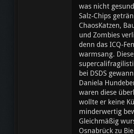
was nicht gesund
Salz-Chips geträ
ChaosKatzen, Ba
und Zombies verl
denn das ICQ-Fen
warmsang. Diese f
supercalifragilis
bei DSDS gewann
Daniela Hundeber
waren diese über
wollte er keine K
minderwertig bew
Gleichmäßig wurs
Osnabrück zu Bie