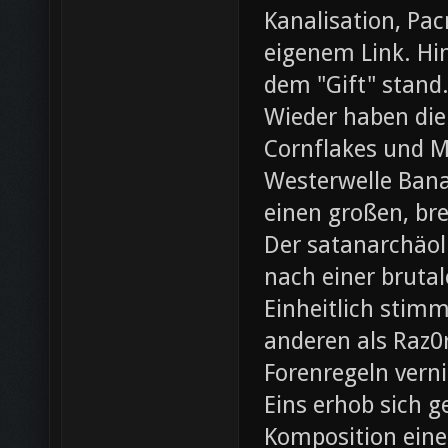
Kanalisation, Pac
eigenem Link. Hin
dem "Gift" stand
Wieder haben die
Cornflakes und M
Westerwelle Bana
einen großen, br
Der satanarchäol
nach einer bruta
Einheitlich stim
anderen als Raz0r
Forenregeln vern
Eins erhob sich 
Komposition eines