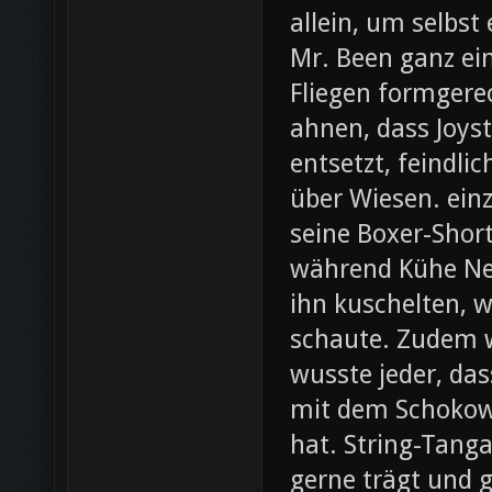
allein, um selbst
Mr. Been ganz ei
Fliegen formgere
ahnen, dass Joys
entsetzt, feindli
über Wiesen. ein
seine Boxer-Shor
während Kühe Ne
ihn kuschelten, w
schaute. Zudem wa
wusste jeder, da
mit dem Schokow
hat. String-Tanga
gerne trägt und g