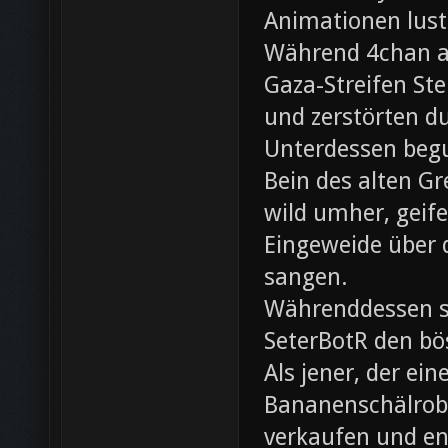
Animationen lust
Während 4chan ak
Gaza-Streifen Ste
und zerstörten du
Unterdessen beg
Bein des alten Gre
wild umher, geif
Eingeweide über d
sangen.
Währenddessen sc
SeterBotR den bö
Als jener, der e
Bananenschälrobo
verkaufen und ent