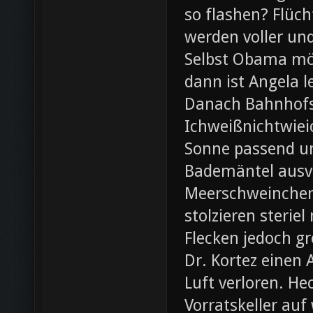
so flashen? Flüch
werden voller und
Selbst Obama möc
dann ist Angela l
Danach Bahnhofsb
Ichweißnichtwieic
Sonne passend un
Bademäntel ausve
Meerschweinchen
stolzieren steri
Flecken jedoch g
Dr. Kortez einen A
Luft verloren. H
Vorratskeller auf