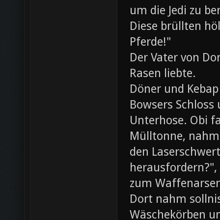
um die Jedi zu be
Diese brüllten hö
Pferde!"
Der Vater von Dor
Rasen liebte.
Döner und Kebap
Bowsers Schloss u
Unterhose. Obi f
Mülltonne, nahm
den Laserschwerte
herausfordern?",
zum Waffenarsen
Dort nahm sollni
Wäschekörben un