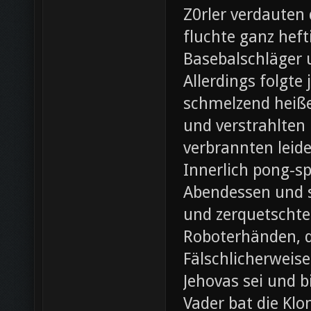
Z0rler verdauten
fluchte ganz heft
Basebalschläger 
Allerdings folgte 
schmelzend heiße
und verstrahlten 
verbrannten leide
Innerlich pong-s
Abendessen und st
und zerquetschte
Roboterhänden, d
Fälschlicherweis
Jehovas sei und b
Vader bat die Klo