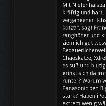
Mit Nietenhalsb
kräftig und hart.
vergangenen Ichs
kotzt!", sagt Fra
ranghöher und kl
ziemlich gut wesw
Bedauerlicherweis
Chaoskatze, Xdrel
es süß und blutig
grinst sich da im
runter? Warum ve
Panasonic den Bi
stark? Haben iPod
extrem wenig wär