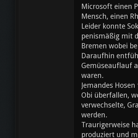
Microsoft einen 
Mensch, einen Rh
Leider konnte Sok
penismäßig mit d
Bremen wobei bei
Daraufhin entfü
Gemüseauflauf au
waren.
Jemandes Hosen f
Obi überfallen, w
verwechselte, Gr
werden.
Traurigerweise ha
produziert und m