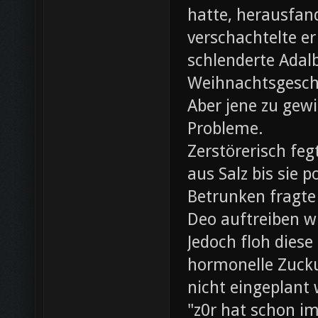
hatte, herausfan
verschachtelte e
schlenderte Adal
Weihnachtsgesch
Aber jene zu gewi
Probleme.
Zerstörerisch fe
aus Salz bis sie 
Betrunken fragte 
Deo auftreiben wü
Jedoch floh diese
hormonelle Zuck
nicht eingeplant
"z0r hat schon i