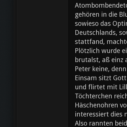
Atombombendeto
gehören in die B
sowieso das Opti
Deutschlands, so
stattfand, machte
Plötzlich wurde e
brutalst, aß einz
Peter keine, denn
Einsam sitzt Gott
und flirtet mit L
Töchterchen reic
Häschenohren vom
interessiert dies
Also rannten beid