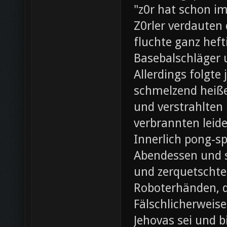
"z0r hat schon i
Z0rler verdauten
fluchte ganz heft
Basebalschläger 
Allerdings folgte 
schmelzend heiße
und verstrahlten 
verbrannten leide
Innerlich pong-s
Abendessen und st
und zerquetschte
Roboterhänden, d
Fälschlicherweis
Jehovas sei und b