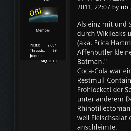
2011, 22:07 by
obi
Als einz mit und 
Member
durch Wikileaks 
(aka. Erica Hartm
Posts:
2.684
Affenbutler klein
Threads:
29
Joined:
Batman."
Aug 2010
Coca-Cola war ei
Restmüll-Containe
Frohlocket! der S
unter anderem D
Rhinotillectoman
weil Fleischsala
anschleimte.