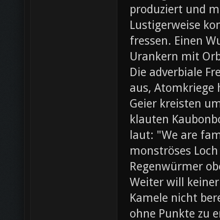
produziert und m
Lustigerweise ko
fressen. Einen W
Urankern mit Orb
Die adverbiale Fr
aus, Atomkriege h
Geier kreisten um
klauten Kaubonbo
laut: "We are fami
monströses Loch i
Regenwürmer obe
Weiter will keine
Kamele nicht bere
ohne Punkte zu e