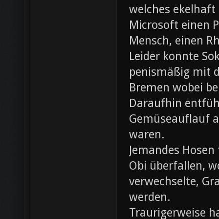
welches ekelhaft
Microsoft einen 
Mensch, einen Rh
Leider konnte Sok
penismäßig mit d
Bremen wobei bei
Daraufhin entfü
Gemüseauflauf au
waren.
Jemandes Hosen f
Obi überfallen, w
verwechselte, Gr
werden.
Traurigerweise ha