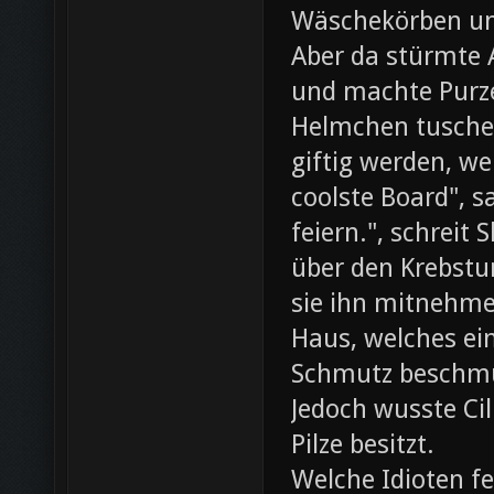
Wäschekörben un
Aber da stürmte 
und machte Purze
Helmchen tusche
giftig werden, we
coolste Board", s
feiern.", schreit
über den Krebst
sie ihn mitnehme
Haus, welches ein
Schmutz beschmut
Jedoch wusste Cil
Pilze besitzt.
Welche Idioten f