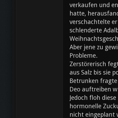
verkaufen und ent
hatte, herausfan
verschachtelte e
schlenderte Adal
Weihnachtsgesch
Aber jene zu gewi
Probleme.
Zerstörerisch fe
aus Salz bis sie 
Betrunken fragte 
Deo auftreiben wü
Jedoch floh diese
hormonelle Zuck
nicht eingeplant