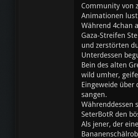
Community von z0
Animationen lust
Während 4chan ak
Gaza-Streifen Ste
und zerstörten du
Unterdessen beg
Bein des alten Gre
wild umher, geif
Eingeweide über d
sangen.
Währenddessen sc
SeterBotR den bö
Als jener, der e
Bananenschälrobo