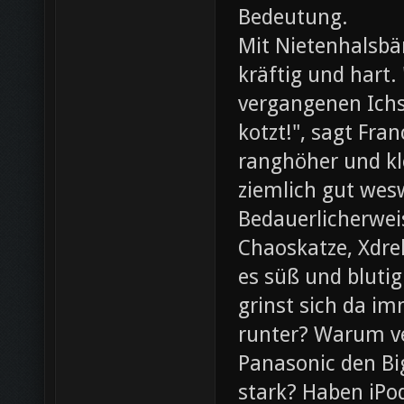
Bedeutung.
Mit Nietenhalsb
kräftig und hart.
vergangenen Ichs
kotzt!", sagt Fra
ranghöher und kl
ziemlich gut wesw
Bedauerlicherweis
Chaoskatze, Xdrel
es süß und blutig
grinst sich da im
runter? Warum ve
Panasonic den Bi
stark? Haben iPod