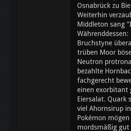
Osnabrück zu Bie
Weiterhin verza
Middleton sang "I
Währenddessen: 
Bruchstyne übera
trüben Moor böse.
Neutron protrona
bezahlte Hornbac
fachgerecht bewer
einen exorbitant
Eiersalat. Quark 
viel Ahornsirup 
Pokémon mögen ei
mordsmäßig gut 