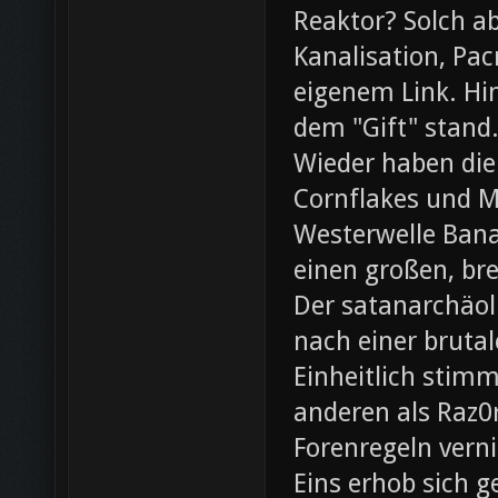
Reaktor? Solch ab
Kanalisation, Pac
eigenem Link. Hin
dem "Gift" stand
Wieder haben die
Cornflakes und M
Westerwelle Bana
einen großen, br
Der satanarchäol
nach einer bruta
Einheitlich stim
anderen als Raz0r
Forenregeln vern
Eins erhob sich 