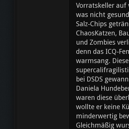
Vorratskeller auf
was nicht gesund
Salz-Chips geträ
ChaosKatzen, Ba
und Zombies verl
denn das ICQ-Fen
warmsang. Diese f
supercalifragilis
bei DSDS gewann
Daniela Hundeber
waren diese über
wollte er keine K
minderwertig bew
Gleichmäßig wurs