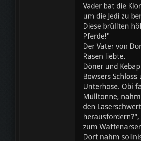
Vader bat die Klo
um die Jedi zu be
Diese brüllten hö
Pferde!"
Der Vater von Dor
Rasen liebte.
Döner und Kebap
Bowsers Schloss u
Unterhose. Obi f
Mülltonne, nahm
den Laserschwerte
herausfordern?",
zum Waffenarsen
Dort nahm sollni