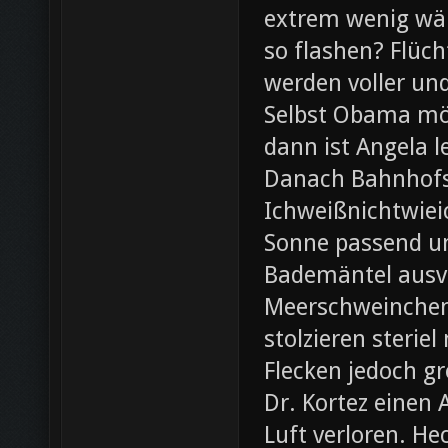
extrem wenig wär
so flashen? Flüch
werden voller und
Selbst Obama möc
dann ist Angela l
Danach Bahnhofsb
Ichweißnichtwieic
Sonne passend un
Bademäntel ausve
Meerschweinchen
stolzieren steri
Flecken jedoch g
Dr. Kortez einen A
Luft verloren. H