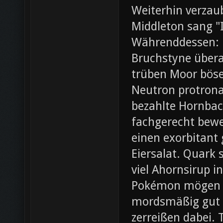
Weiterhin verza
Middleton sang "I
Währenddessen: 
Bruchstyne übera
trüben Moor böse.
Neutron protrona
bezahlte Hornbac
fachgerecht bewer
einen exorbitant
Eiersalat. Quark 
viel Ahornsirup 
Pokémon mögen ei
mordsmäßig gut 
zerreißen dabei. 