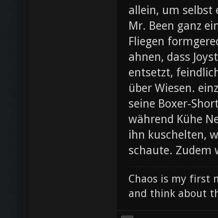
allein, um selbst
Mr. Been ganz ei
Fliegen formgere
ahnen, dass Joys
entsetzt, feindli
über Wiesen. ein
seine Boxer-Shor
während Kühe Ne
ihn kuschelten, w
schaute. Zudem w
Chaos is my first 
and think about th