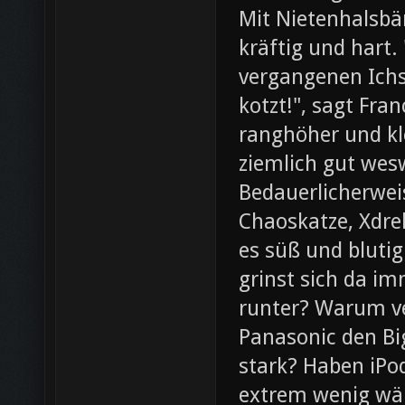
Mit Nietenhalsb
kräftig und hart.
vergangenen Ichs
kotzt!", sagt Fra
ranghöher und kl
ziemlich gut wesw
Bedauerlicherweis
Chaoskatze, Xdrel
es süß und blutig
grinst sich da im
runter? Warum ve
Panasonic den Bi
stark? Haben iPod
extrem wenig wär