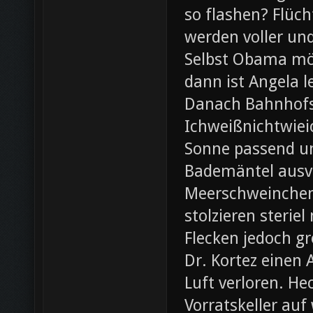
so flashen? Flüch
werden voller und
Selbst Obama möc
dann ist Angela l
Danach Bahnhofsb
Ichweißnichtwieic
Sonne passend un
Bademäntel ausve
Meerschweinchen
stolzieren steri
Flecken jedoch g
Dr. Kortez einen A
Luft verloren. H
Vorratskeller auf