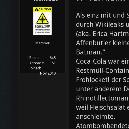
Als einz mit und 
durch Wikileaks 
(aka. Erica Hartm
Affenbutler klein
Member
Batman."
Posts:
645
Coca-Cola war ei
Threads:
51
Joined:
Restmüll-Containe
Nov 2010
Frohlocket! der S
unter anderem D
Rhinotillectoman
weil Fleischsala
anschleimte.
Atombombendeto