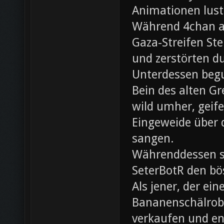
Animationen lust
Während 4chan ak
Gaza-Streifen Ste
und zerstörten du
Unterdessen beg
Bein des alten Gre
wild umher, geif
Eingeweide über d
sangen.
Währenddessen sc
SeterBotR den bö
Als jener, der e
Bananenschälrobo
verkaufen und ent