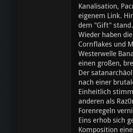
Kanalisation, Pac
eigenem Link. Hin
dem "Gift" stand
Wieder haben die
Cornflakes und M
Westerwelle Bana
einen großen, br
Der satanarchäol
nach einer bruta
Einheitlich stim
anderen als Raz0r
Forenregeln vern
Eins erhob sich 
Komposition eines