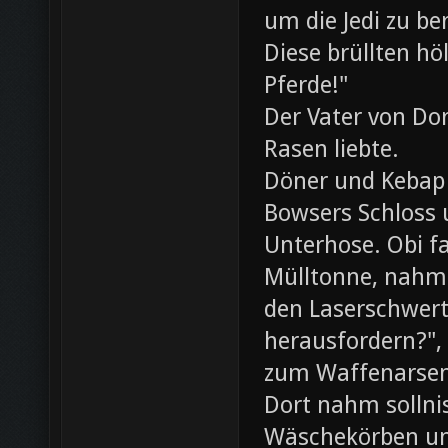
um die Jedi zu be
Diese brüllten hö
Pferde!"
Der Vater von Dor
Rasen liebte.
Döner und Kebap
Bowsers Schloss u
Unterhose. Obi f
Mülltonne, nahm
den Laserschwerte
herausfordern?",
zum Waffenarsen
Dort nahm sollni
Wäschekörben un