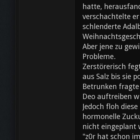
hatte, herausfan
verschachtelte e
schlenderte Adal
Weihnachtsgesch
Aber jene zu gewi
Probleme.
Zerstörerisch fe
aus Salz bis sie 
Betrunken fragte 
Deo auftreiben wü
Jedoch floh diese
hormonelle Zuck
nicht eingeplant
"z0r hat schon i