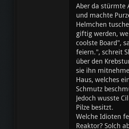
Aber da stürmte 
und machte Purze
Helmchen tusche
giftig werden, we
coolste Board", s
feiern.", schreit
über den Krebst
sie ihn mitnehme
Haus, welches ein
Schmutz beschmut
Jedoch wusste Cil
Pilze besitzt.
Welche Idioten f
Reaktor? Solch ab