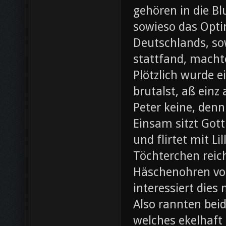
gehören in die B
sowieso das Opti
Deutschlands, so
stattfand, machte
Plötzlich wurde e
brutalst, aß einz
Peter keine, denn
Einsam sitzt Gott
und flirtet mit L
Töchterchen reic
Häschenohren vom
interessiert dies
Also rannten beid
welches ekelhaft