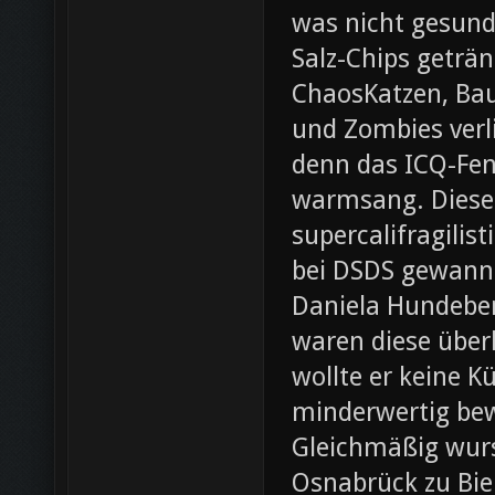
was nicht gesund
Salz-Chips geträ
ChaosKatzen, Ba
und Zombies verl
denn das ICQ-Fen
warmsang. Diese f
supercalifragilis
bei DSDS gewann
Daniela Hundeber
waren diese über
wollte er keine K
minderwertig bew
Gleichmäßig wurs
Osnabrück zu Bie