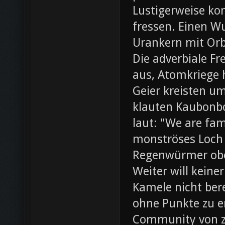
Lustigerweise ko
fressen. Einen W
Urankern mit Orb
Die adverbiale Fr
aus, Atomkriege h
Geier kreisten um
klauten Kaubonbo
laut: "We are fami
monströses Loch i
Regenwürmer obe
Weiter will keine
Kamele nicht bere
ohne Punkte zu e
Community von z0