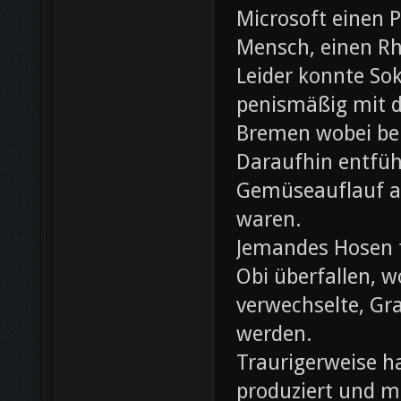
Microsoft einen 
Mensch, einen Rh
Leider konnte Sok
penismäßig mit d
Bremen wobei bei
Daraufhin entfü
Gemüseauflauf au
waren.
Jemandes Hosen f
Obi überfallen, w
verwechselte, Gr
werden.
Traurigerweise ha
produziert und m