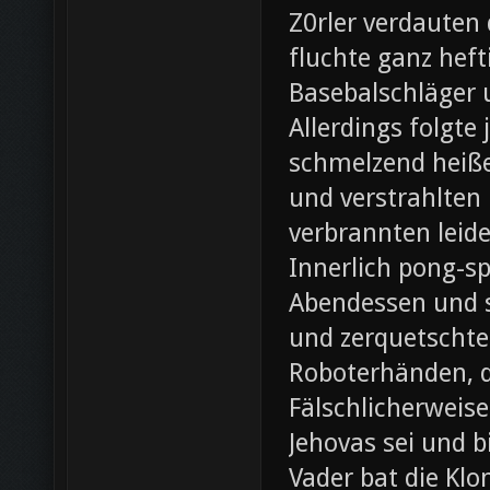
Z0rler verdauten
fluchte ganz heft
Basebalschläger 
Allerdings folgte 
schmelzend heiße
und verstrahlten 
verbrannten leide
Innerlich pong-s
Abendessen und st
und zerquetschte
Roboterhänden, d
Fälschlicherweis
Jehovas sei und b
Vader bat die Klo