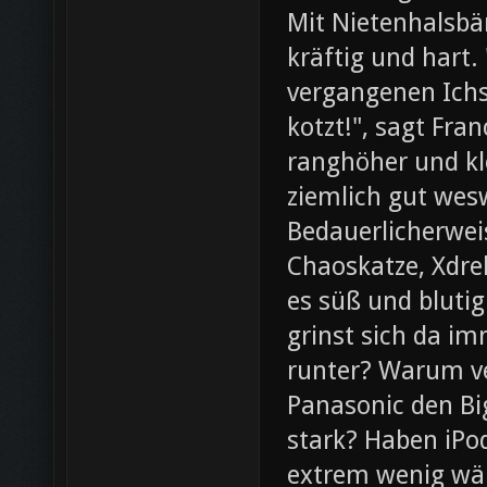
Mit Nietenhalsb
kräftig und hart.
vergangenen Ichs
kotzt!", sagt Fra
ranghöher und kl
ziemlich gut wesw
Bedauerlicherweis
Chaoskatze, Xdrel
es süß und blutig
grinst sich da im
runter? Warum ve
Panasonic den Bi
stark? Haben iPod
extrem wenig wär