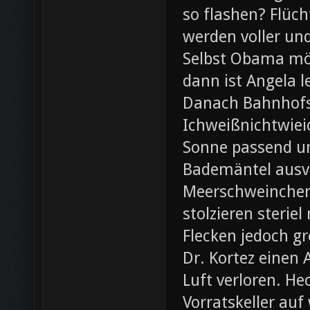
so flashen? Flüch
werden voller und
Selbst Obama möc
dann ist Angela l
Danach Bahnhofsb
Ichweißnichtwieic
Sonne passend un
Bademäntel ausve
Meerschweinchen
stolzieren steri
Flecken jedoch g
Dr. Kortez einen A
Luft verloren. H
Vorratskeller auf