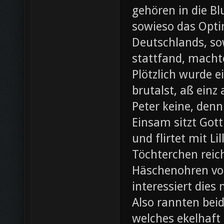
gehören in die B
sowieso das Opti
Deutschlands, so
stattfand, machte
Plötzlich wurde e
brutalst, aß einz
Peter keine, denn
Einsam sitzt Gott
und flirtet mit L
Töchterchen reic
Häschenohren vom
interessiert dies
Also rannten beid
welches ekelhaft