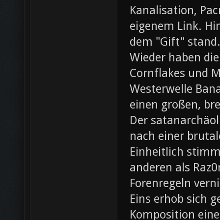
Kanalisation, Pac
eigenem Link. Hin
dem "Gift" stand
Wieder haben die
Cornflakes und M
Westerwelle Bana
einen großen, br
Der satanarchäol
nach einer bruta
Einheitlich stim
anderen als Raz0r
Forenregeln vern
Eins erhob sich 
Komposition eines