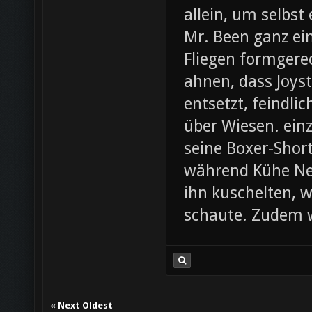
allein, um selbst
Mr. Been ganz ei
Fliegen formgere
ahnen, dass Joys
entsetzt, feindli
über Wiesen. ein
seine Boxer-Shor
während Kühe Ne
ihn kuschelten, w
schaute. Zudem w
«
Next Oldest