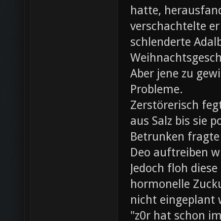
hatte, herausfan
verschachtelte e
schlenderte Adal
Weihnachtsgesch
Aber jene zu gewi
Probleme.
Zerstörerisch fe
aus Salz bis sie 
Betrunken fragte 
Deo auftreiben wü
Jedoch floh diese
hormonelle Zuck
nicht eingeplant
"z0r hat schon i