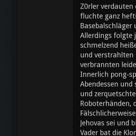
Z0rler verdauten
fluchte ganz heft
Basebalschläger 
Allerdings folgte 
schmelzend heiße
und verstrahlten 
verbrannten leide
Innerlich pong-s
Abendessen und st
und zerquetschte
Roboterhänden, d
Fälschlicherweis
Jehovas sei und b
Vader bat die Klo