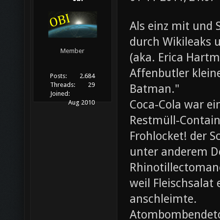
Als einz mit und 
durch Wikileaks 
Member
(aka. Erica Hartm
Affenbutler klein
Posts:
2.684
Threads:
29
Batman."
Joined:
Coca-Cola war ei
Aug 2010
Restmüll-Containe
Frohlocket! der S
unter anderem D
Rhinotillectoman
weil Fleischsala
anschleimte.
Atombombendeto