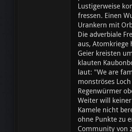
Lustigerweise ko
fressen. Einen W
Urankern mit Orb
Die adverbiale Fr
aus, Atomkriege h
Geier kreisten um
klauten Kaubonbo
laut: "We are fami
monströses Loch i
Regenwürmer obe
Weiter will keine
Kamele nicht bere
ohne Punkte zu e
Community von z0