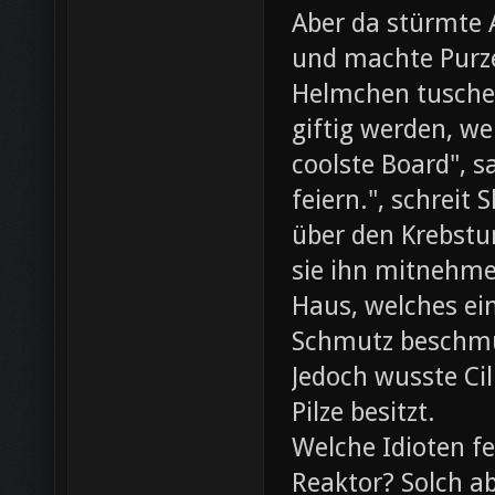
Aber da stürmte 
und machte Purze
Helmchen tusche
giftig werden, we
coolste Board", s
feiern.", schreit
über den Krebst
sie ihn mitnehme
Haus, welches ein
Schmutz beschmut
Jedoch wusste Cil
Pilze besitzt.
Welche Idioten f
Reaktor? Solch ab