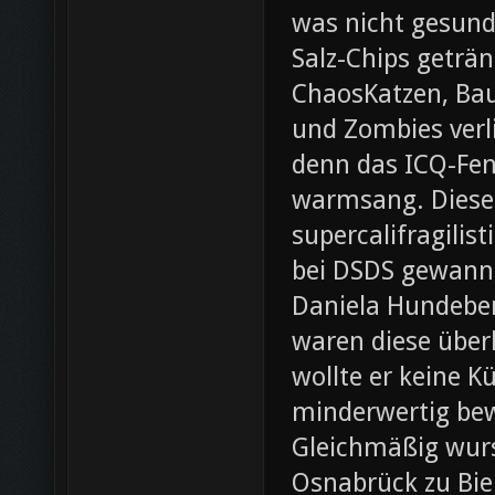
was nicht gesund
Salz-Chips geträ
ChaosKatzen, Ba
und Zombies verl
denn das ICQ-Fen
warmsang. Diese f
supercalifragilis
bei DSDS gewann
Daniela Hundeber
waren diese über
wollte er keine K
minderwertig bew
Gleichmäßig wurs
Osnabrück zu Bie