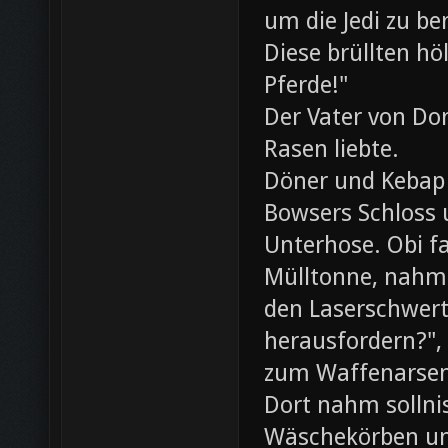
um die Jedi zu be
Diese brüllten hö
Pferde!"
Der Vater von Dor
Rasen liebte.
Döner und Kebap
Bowsers Schloss u
Unterhose. Obi f
Mülltonne, nahm
den Laserschwerte
herausfordern?",
zum Waffenarsen
Dort nahm sollni
Wäschekörben un