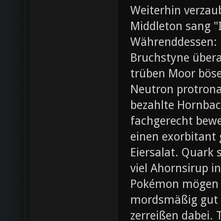
Weiterhin verza
Middleton sang "I
Währenddessen: 
Bruchstyne übera
trüben Moor böse.
Neutron protrona
bezahlte Hornbac
fachgerecht bewer
einen exorbitant
Eiersalat. Quark 
viel Ahornsirup 
Pokémon mögen ei
mordsmäßig gut 
zerreißen dabei. 