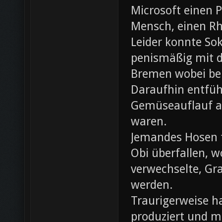
Microsoft einen 
Mensch, einen Rh
Leider konnte Sok
penismäßig mit d
Bremen wobei bei
Daraufhin entfü
Gemüseauflauf au
waren.
Jemandes Hosen f
Obi überfallen, w
verwechselte, Gr
werden.
Traurigerweise ha
produziert und m