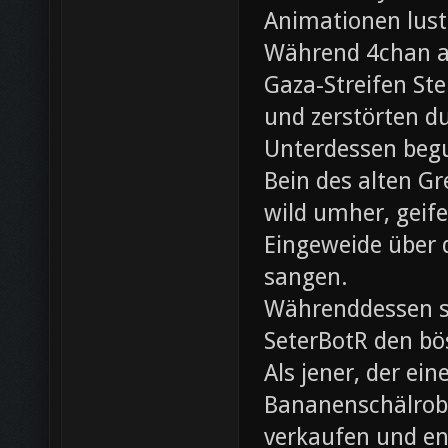
Animationen lust
Während 4chan ak
Gaza-Streifen Ste
und zerstörten du
Unterdessen beg
Bein des alten Gre
wild umher, geif
Eingeweide über d
sangen.
Währenddessen sc
SeterBotR den bö
Als jener, der e
Bananenschälrobo
verkaufen und ent