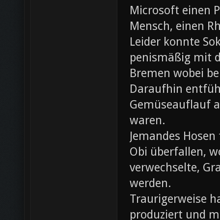
Microsoft einen 
Mensch, einen Rh
Leider konnte Sok
penismäßig mit d
Bremen wobei bei
Daraufhin entfü
Gemüseauflauf au
waren.
Jemandes Hosen f
Obi überfallen, w
verwechselte, Gr
werden.
Traurigerweise ha
produziert und m