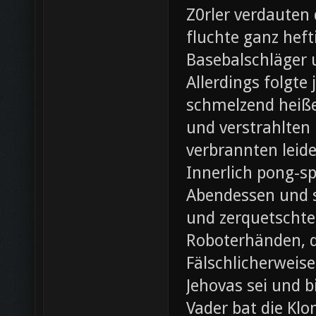
Z0rler verdauten
fluchte ganz heft
Basebalschläger 
Allerdings folgte 
schmelzend heiße
und verstrahlten 
verbrannten leide
Innerlich pong-s
Abendessen und st
und zerquetschte
Roboterhänden, d
Fälschlicherweis
Jehovas sei und b
Vader bat die Klo