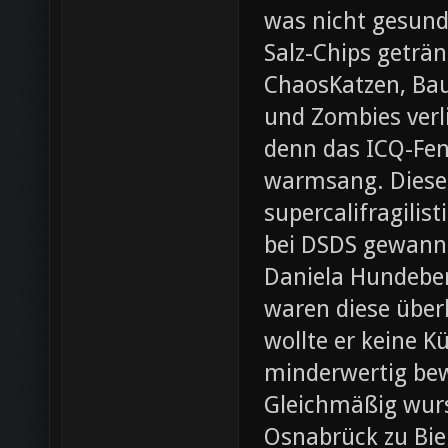
was nicht gesund
Salz-Chips geträ
ChaosKatzen, Ba
und Zombies verl
denn das ICQ-Fen
warmsang. Diese f
supercalifragilis
bei DSDS gewann
Daniela Hundeber
waren diese über
wollte er keine K
minderwertig bew
Gleichmäßig wurs
Osnabrück zu Bie