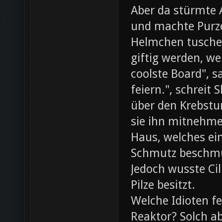
Aber da stürmte 
und machte Purze
Helmchen tusche
giftig werden, we
coolste Board", s
feiern.", schreit
über den Krebst
sie ihn mitnehme
Haus, welches ein
Schmutz beschmut
Jedoch wusste Cil
Pilze besitzt.
Welche Idioten f
Reaktor? Solch ab