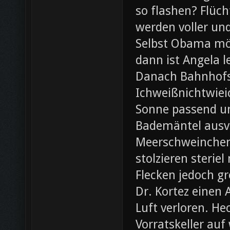
so flashen? Flüch
werden voller und
Selbst Obama möc
dann ist Angela l
Danach Bahnhofsb
Ichweißnichtwieic
Sonne passend un
Bademäntel ausve
Meerschweinchen
stolzieren steri
Flecken jedoch g
Dr. Kortez einen A
Luft verloren. H
Vorratskeller auf