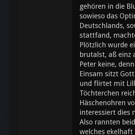
gehören in die B
sowieso das Opti
Deutschlands, so
stattfand, machte
Plötzlich wurde e
brutalst, aß einz
Peter keine, denn
Einsam sitzt Gott
und flirtet mit L
Töchterchen reic
Häschenohren vom
interessiert dies
Also rannten beid
welches ekelhaft