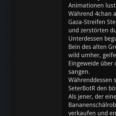
Animationen lust
Während 4chan ak
Gaza-Streifen Ste
und zerstörten du
Unterdessen beg
Bein des alten Gre
wild umher, geif
Eingeweide über d
sangen.
Währenddessen sc
SeterBotR den bö
Als jener, der e
Bananenschälrobo
verkaufen und ent