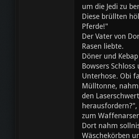
um die Jedi zu be
Diese brüllten hö
Pferde!"
Der Vater von Dor
Rasen liebte.
Döner und Kebap
Bowsers Schloss u
Unterhose. Obi f
Mülltonne, nahm
den Laserschwerte
herausfordern?",
zum Waffenarsen
Dort nahm sollni
Wäschekörben un