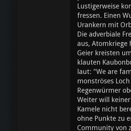
Lustigerweise ko
fressen. Einen W
Urankern mit Orb
Die adverbiale Fr
aus, Atomkriege h
Geier kreisten um
klauten Kaubonbo
laut: "We are fami
monströses Loch i
Regenwürmer obe
Weiter will keine
Kamele nicht bere
ohne Punkte zu e
Community von z0