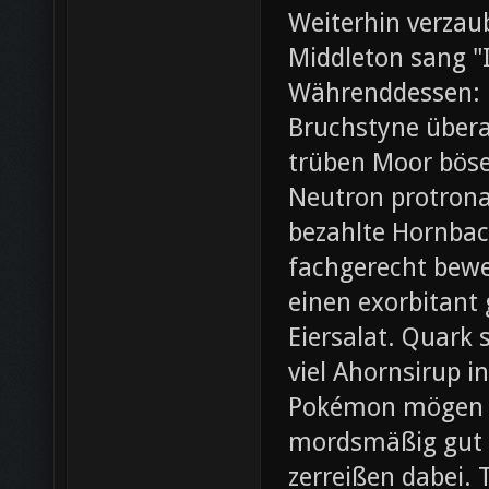
Weiterhin verza
Middleton sang "I
Währenddessen: 
Bruchstyne übera
trüben Moor böse.
Neutron protrona
bezahlte Hornbac
fachgerecht bewer
einen exorbitant
Eiersalat. Quark 
viel Ahornsirup 
Pokémon mögen ei
mordsmäßig gut 
zerreißen dabei. 