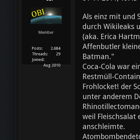
Als einz mit und 
durch Wikileaks 
Member
(aka. Erica Hartm
Affenbutler klein
Posts:
2.684
Threads:
29
Batman."
Joined:
Coca-Cola war ei
Aug 2010
Restmüll-Containe
Frohlocket! der S
unter anderem D
Rhinotillectoman
weil Fleischsala
anschleimte.
Atombombendeto