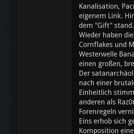
Kanalisation, Pac
eigenem Link. Hin
dem "Gift" stand
Wieder haben die
Cornflakes und M
Westerwelle Bana
einen großen, br
Der satanarchäol
nach einer bruta
Einheitlich stim
anderen als Raz0r
Forenregeln vern
Eins erhob sich 
Komposition eines