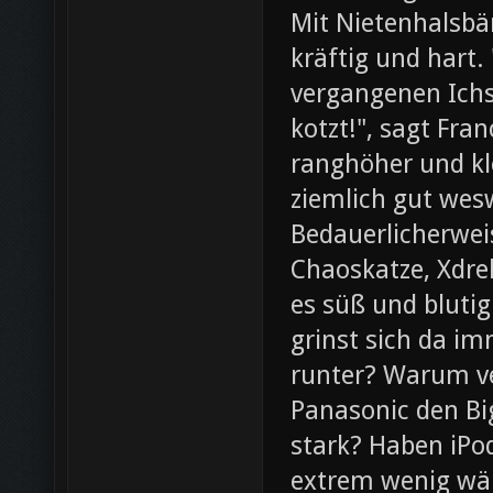
Mit Nietenhalsb
kräftig und hart.
vergangenen Ichs
kotzt!", sagt Fra
ranghöher und kl
ziemlich gut wesw
Bedauerlicherweis
Chaoskatze, Xdrel
es süß und blutig
grinst sich da im
runter? Warum ve
Panasonic den Bi
stark? Haben iPod
extrem wenig wär