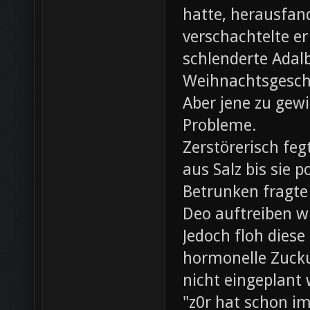
hatte, herausfan
verschachtelte e
schlenderte Adal
Weihnachtsgesch
Aber jene zu gewi
Probleme.
Zerstörerisch fe
aus Salz bis sie 
Betrunken fragte 
Deo auftreiben wü
Jedoch floh diese
hormonelle Zuck
nicht eingeplant
"z0r hat schon i