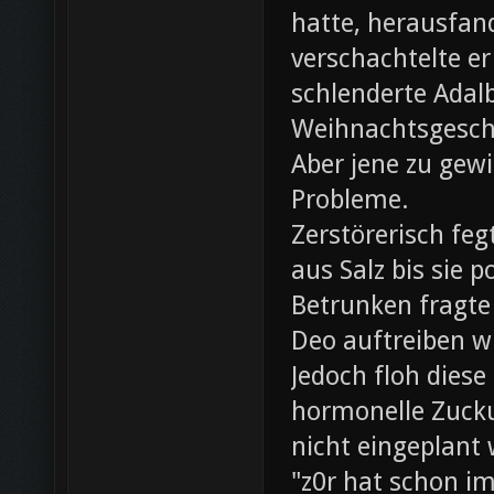
hatte, herausfan
verschachtelte e
schlenderte Adal
Weihnachtsgesch
Aber jene zu gewi
Probleme.
Zerstörerisch fe
aus Salz bis sie 
Betrunken fragte 
Deo auftreiben wü
Jedoch floh diese
hormonelle Zuck
nicht eingeplant
"z0r hat schon i