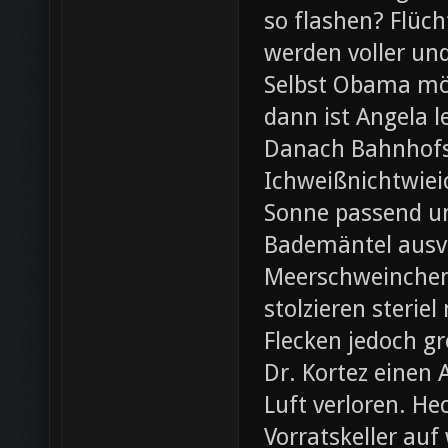
so flashen? Flüch
werden voller und
Selbst Obama möc
dann ist Angela l
Danach Bahnhofsb
Ichweißnichtwieic
Sonne passend un
Bademäntel ausve
Meerschweinchen
stolzieren steri
Flecken jedoch g
Dr. Kortez einen A
Luft verloren. H
Vorratskeller auf