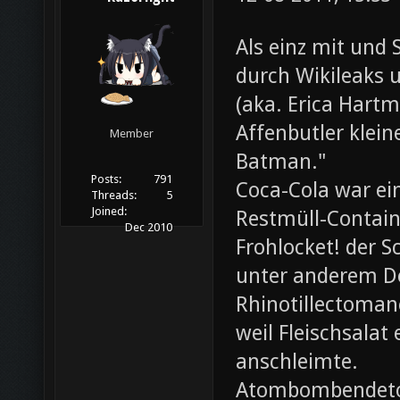
Als einz mit und 
durch Wikileaks 
(aka. Erica Hartm
Affenbutler klein
Member
Batman."
Posts:
791
Coca-Cola war ei
Threads:
5
Joined:
Restmüll-Containe
Dec 2010
Frohlocket! der S
unter anderem D
Rhinotillectoman
weil Fleischsala
anschleimte.
Atombombendeto