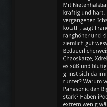
Mit Nietenhalsb
kräftig und hart.
vergangenen Ichs
kotzt!", sagt Fra
ranghöher und kl
ziemlich gut wesw
Bedauerlicherweis
Chaoskatze, Xdrel
es süß und blutig
grinst sich da im
runter? Warum ve
Panasonic den Bi
stark? Haben iPod
extrem wenig wär