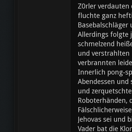
Z0rler verdauten
fluchte ganz heft
Basebalschläger 
Allerdings folgte 
schmelzend heiße
und verstrahlten 
verbrannten leide
Innerlich pong-s
Abendessen und st
und zerquetschte
Roboterhänden, d
Fälschlicherweis
Jehovas sei und b
Vader bat die Klo