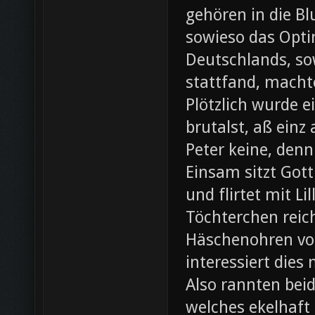
gehören in die B
sowieso das Opti
Deutschlands, so
stattfand, machte
Plötzlich wurde e
brutalst, aß einz
Peter keine, denn
Einsam sitzt Gott
und flirtet mit L
Töchterchen reic
Häschenohren vom
interessiert dies
Also rannten beid
welches ekelhaft