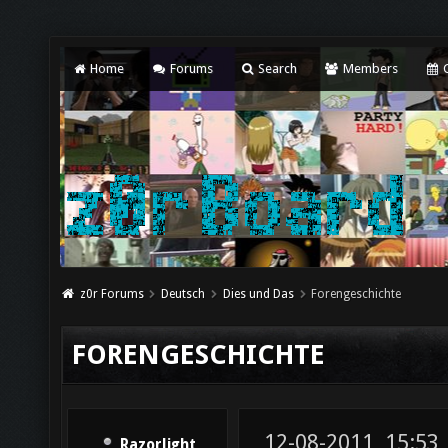
Home
Forums
Search
Members
C
z0r Forums
Deutsch
Dies und Das
Forengeschichte
FORENGESCHICHTE
12-08-2011, 15:53
Razorlight