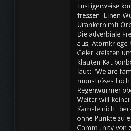
Lustigerweise ko
fressen. Einen W
Urankern mit Orb
Die adverbiale Fr
aus, Atomkriege h
Geier kreisten um
klauten Kaubonbo
laut: "We are fami
monströses Loch i
Regenwürmer obe
Weiter will keine
Kamele nicht bere
ohne Punkte zu e
Community von z0