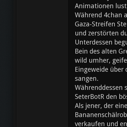
Animationen lust
Während 4chan ak
Gaza-Streifen Ste
und zerstörten du
Unterdessen beg
Bein des alten Gre
wild umher, geif
Eingeweide über d
sangen.
Währenddessen sc
SeterBotR den bö
Als jener, der e
Bananenschälrobo
verkaufen und ent