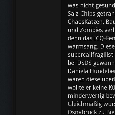
was nicht gesund
Salz-Chips geträ
ChaosKatzen, Ba
und Zombies verl
denn das ICQ-Fen
warmsang. Diese f
supercalifragilis
bei DSDS gewann
Daniela Hundeber
waren diese über
wollte er keine K
minderwertig bew
Gleichmäßig wurs
Osnabrück zu Bie