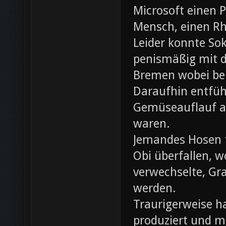
Microsoft einen 
Mensch, einen Rh
Leider konnte Sok
penismäßig mit d
Bremen wobei bei
Daraufhin entfü
Gemüseauflauf au
waren.
Jemandes Hosen f
Obi überfallen, w
verwechselte, Gr
werden.
Traurigerweise ha
produziert und m