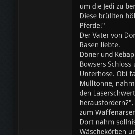
um die Jedi zu be
Diese brüllten hö
Pferde!"
Der Vater von Dor
Rasen liebte.
Döner und Kebap
Bowsers Schloss u
Unterhose. Obi f
Mülltonne, nahm
den Laserschwerte
herausfordern?",
zum Waffenarsen
Dort nahm sollni
Wäschekörben un