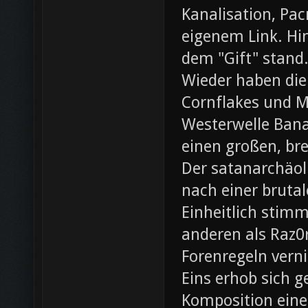
Kanalisation, Pac
eigenem Link. Hin
dem "Gift" stand
Wieder haben die
Cornflakes und M
Westerwelle Bana
einen großen, br
Der satanarchäol
nach einer bruta
Einheitlich stim
anderen als Raz0r
Forenregeln vern
Eins erhob sich 
Komposition eines