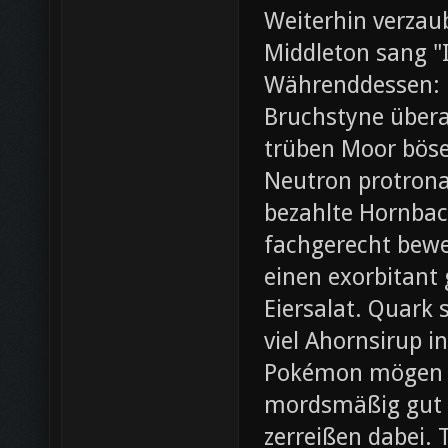
Weiterhin verza
Middleton sang "I
Währenddessen: 
Bruchstyne übera
trüben Moor böse.
Neutron protrona
bezahlte Hornbac
fachgerecht bewer
einen exorbitant
Eiersalat. Quark 
viel Ahornsirup 
Pokémon mögen ei
mordsmäßig gut 
zerreißen dabei. 