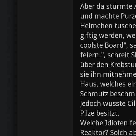
Aber da stürmte 
und machte Purze
Helmchen tusche
giftig werden, we
coolste Board", s
feiern.", schreit
über den Krebst
sie ihn mitnehme
Haus, welches ein
Schmutz beschmut
Jedoch wusste Cil
Pilze besitzt.
Welche Idioten f
Reaktor? Solch ab