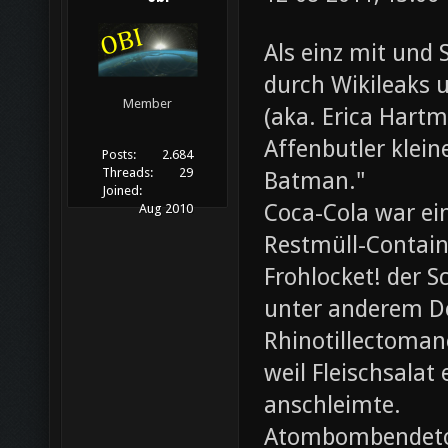
Als einz mit und 
durch Wikileaks 
Member
(aka. Erica Hartm
Affenbutler klein
Posts:
2.684
Threads:
29
Batman."
Joined:
Coca-Cola war ei
Aug 2010
Restmüll-Containe
Frohlocket! der S
unter anderem D
Rhinotillectoman
weil Fleischsala
anschleimte.
Atombombendeto