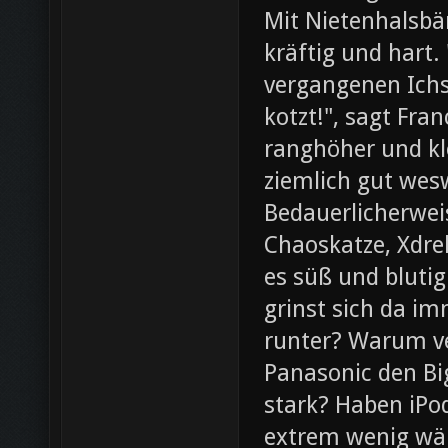
Mit Nietenhalsb
kräftig und hart.
vergangenen Ichs
kotzt!", sagt Fra
ranghöher und kl
ziemlich gut wesw
Bedauerlicherweis
Chaoskatze, Xdrel
es süß und blutig
grinst sich da im
runter? Warum ve
Panasonic den Bi
stark? Haben iPod
extrem wenig wär