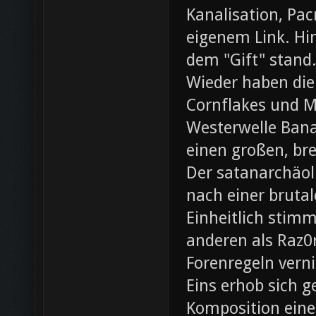
Kanalisation, Pac
eigenem Link. Hin
dem "Gift" stand
Wieder haben die
Cornflakes und M
Westerwelle Bana
einen großen, br
Der satanarchäol
nach einer bruta
Einheitlich stim
anderen als Raz0r
Forenregeln vern
Eins erhob sich 
Komposition eines