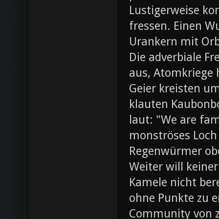
Lustigerweise ko
fressen. Einen W
Urankern mit Orb
Die adverbiale Fr
aus, Atomkriege h
Geier kreisten um
klauten Kaubonbo
laut: "We are fami
monströses Loch i
Regenwürmer obe
Weiter will keine
Kamele nicht bere
ohne Punkte zu e
Community von z0