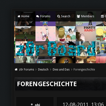
Home
Forums
Search
Members
C
z0r Forums
Deutsch
Dies und Das
Forengeschichte
FORENGESCHICHTE
12-08-2011, 13:06
obi