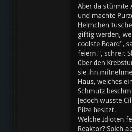
Aber da stürmte 
und machte Purze
Helmchen tusche
giftig werden, we
coolste Board", s
feiern.", schreit
über den Krebst
sie ihn mitnehme
Haus, welches ein
Schmutz beschmut
Jedoch wusste Cil
Pilze besitzt.
Welche Idioten f
Reaktor? Solch ab