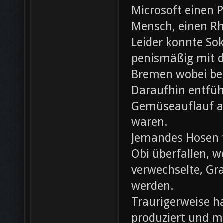
Microsoft einen 
Mensch, einen Rh
Leider konnte Sok
penismäßig mit d
Bremen wobei bei
Daraufhin entfü
Gemüseauflauf au
waren.
Jemandes Hosen f
Obi überfallen, w
verwechselte, Gr
werden.
Traurigerweise ha
produziert und m