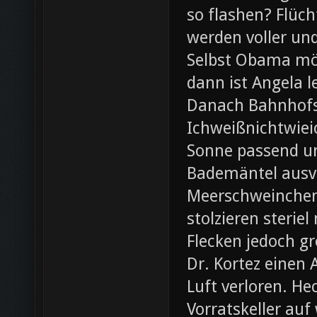
so flashen? Flüch
werden voller und
Selbst Obama möc
dann ist Angela l
Danach Bahnhofsb
Ichweißnichtwieic
Sonne passend un
Bademäntel ausve
Meerschweinchen
stolzieren steri
Flecken jedoch g
Dr. Kortez einen A
Luft verloren. H
Vorratskeller auf