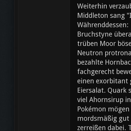
Weiterhin verza
Middleton sang "I
Währenddessen: 
Bruchstyne übera
trüben Moor böse.
Neutron protrona
bezahlte Hornbac
fachgerecht bewer
einen exorbitant
Eiersalat. Quark 
viel Ahornsirup 
Pokémon mögen ei
mordsmäßig gut 
zerreißen dabei. 