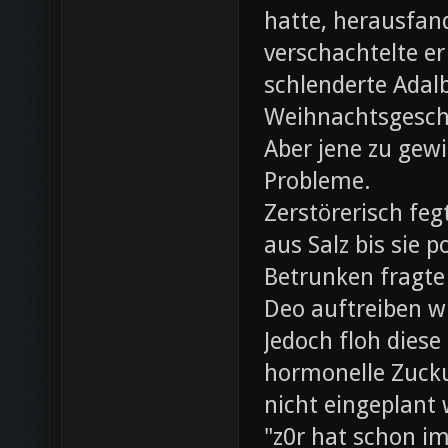
hatte, herausfan
verschachtelte e
schlenderte Adal
Weihnachtsgesch
Aber jene zu gewi
Probleme.
Zerstörerisch fe
aus Salz bis sie 
Betrunken fragte 
Deo auftreiben wü
Jedoch floh diese
hormonelle Zuck
nicht eingeplant
"z0r hat schon i