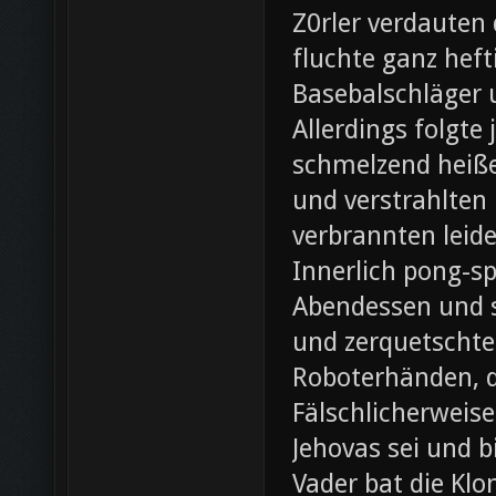
Z0rler verdauten
fluchte ganz heft
Basebalschläger 
Allerdings folgte 
schmelzend heiße
und verstrahlten 
verbrannten leide
Innerlich pong-s
Abendessen und st
und zerquetschte
Roboterhänden, d
Fälschlicherweis
Jehovas sei und b
Vader bat die Klo