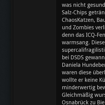
was nicht gesund
Salz-Chips geträ
ChaosKatzen, Ba
und Zombies verl
denn das ICQ-Fen
warmsang. Diese f
supercalifragilis
bei DSDS gewann
Daniela Hundeber
waren diese über
wollte er keine K
minderwertig bew
Gleichmäßig wurs
Osnabrück zu Bie