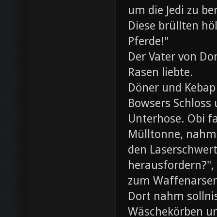
um die Jedi zu be
Diese brüllten hö
Pferde!"
Der Vater von Dor
Rasen liebte.
Döner und Kebap
Bowsers Schloss u
Unterhose. Obi f
Mülltonne, nahm
den Laserschwerte
herausfordern?",
zum Waffenarsen
Dort nahm sollni
Wäschekörben un