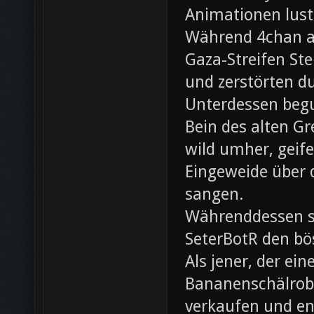
Animationen lust
Während 4chan ak
Gaza-Streifen Ste
und zerstörten du
Unterdessen beg
Bein des alten Gre
wild umher, geif
Eingeweide über d
sangen.
Währenddessen sc
SeterBotR den bö
Als jener, der e
Bananenschälrobo
verkaufen und ent