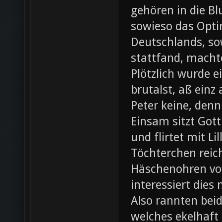
gehören in die B
sowieso das Opti
Deutschlands, so
stattfand, machte
Plötzlich wurde e
brutalst, aß einz
Peter keine, denn
Einsam sitzt Gott
und flirtet mit L
Töchterchen reic
Häschenohren vom
interessiert dies
Also rannten beid
welches ekelhaft