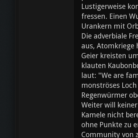
Lustigerweise ko
fressen. Einen W
Urankern mit Orb
Die adverbiale Fr
aus, Atomkriege h
Geier kreisten um
klauten Kaubonbo
laut: "We are fami
monströses Loch i
Regenwürmer obe
Weiter will keine
Kamele nicht bere
ohne Punkte zu e
Community von z0