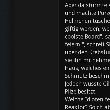
Aber da stürmte 
und machte Purze
Helmchen tusche
giftig werden, we
coolste Board", s
feiern.", schreit
über den Krebst
sie ihn mitnehme
Haus, welches ein
Schmutz beschmut
Jedoch wusste Cil
Pilze besitzt.
Welche Idioten f
Reaktor? Solch ab