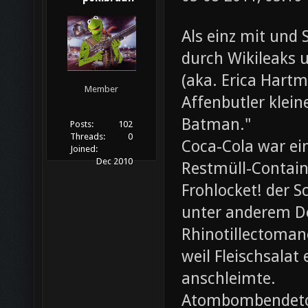
Als einz mit und 
durch Wikileaks 
(aka. Erica Hartm
Member
Affenbutler klein
Batman."
Posts:
102
Threads:
0
Coca-Cola war ei
Joined:
Dec 2010
Restmüll-Containe
Frohlocket! der S
unter anderem D
Rhinotillectoman
weil Fleischsala
anschleimte.
Atombombendeto