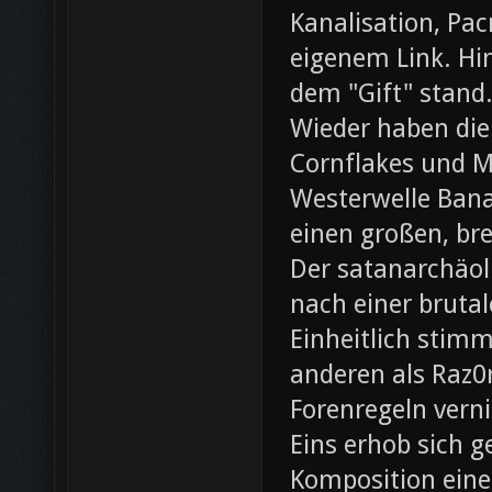
Kanalisation, Pac
eigenem Link. Hin
dem "Gift" stand
Wieder haben die
Cornflakes und M
Westerwelle Bana
einen großen, br
Der satanarchäol
nach einer bruta
Einheitlich stim
anderen als Raz0r
Forenregeln vern
Eins erhob sich 
Komposition eines