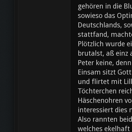
gehören in die B
sowieso das Opti
Deutschlands, so
stattfand, machte
Plötzlich wurde e
brutalst, aß einz
Peter keine, denn
Einsam sitzt Gott
und flirtet mit L
Töchterchen reic
Häschenohren vom
interessiert dies
Also rannten beid
welches ekelhaft