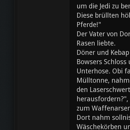
um die Jedi zu be
Diese brüllten hö
Pferde!"
Der Vater von Dor
Rasen liebte.
Döner und Kebap
Bowsers Schloss u
Unterhose. Obi f
Mülltonne, nahm
den Laserschwerte
herausfordern?",
zum Waffenarsen
Dort nahm sollni
Wäschekörben un