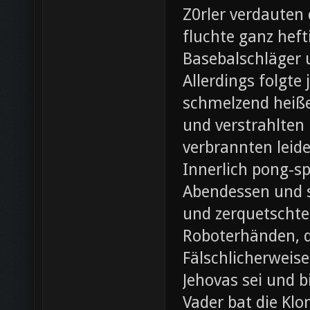
Z0rler verdauten
fluchte ganz heft
Basebalschläger 
Allerdings folgte 
schmelzend heiße
und verstrahlten 
verbrannten leide
Innerlich pong-s
Abendessen und st
und zerquetschte
Roboterhänden, d
Fälschlicherweis
Jehovas sei und b
Vader bat die Klo