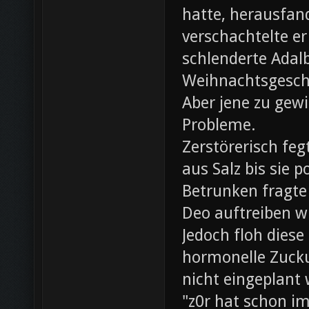
hatte, herausfan
verschachtelte e
schlenderte Adal
Weihnachtsgesch
Aber jene zu gewi
Probleme.
Zerstörerisch fe
aus Salz bis sie 
Betrunken fragte 
Deo auftreiben wü
Jedoch floh diese
hormonelle Zuck
nicht eingeplant
"z0r hat schon i