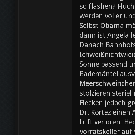
so flashen? Flüch
werden voller und
Selbst Obama möc
dann ist Angela l
Danach Bahnhofsb
Ichweißnichtwieic
Sonne passend un
Bademäntel ausve
Meerschweinchen
stolzieren steri
Flecken jedoch g
Dr. Kortez einen A
Luft verloren. H
Vorratskeller auf