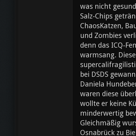
was nicht gesund
Salz-Chips geträ
ChaosKatzen, Ba
und Zombies verl
denn das ICQ-Fen
warmsang. Diese f
supercalifragilis
bei DSDS gewann
Daniela Hundeber
waren diese über
wollte er keine K
minderwertig bew
Gleichmäßig wurs
Osnabrück zu Bie