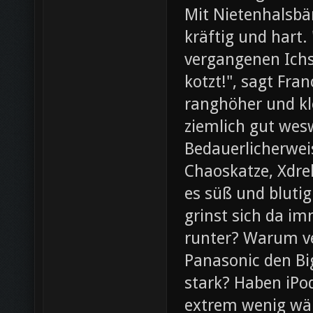
Mit Nietenhalsb
kräftig und hart.
vergangenen Ichs
kotzt!", sagt Fra
ranghöher und kl
ziemlich gut wesw
Bedauerlicherweis
Chaoskatze, Xdrel
es süß und blutig
grinst sich da im
runter? Warum ve
Panasonic den Bi
stark? Haben iPod
extrem wenig wär