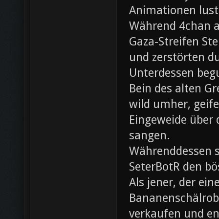
Animationen lust
Während 4chan ak
Gaza-Streifen Ste
und zerstörten du
Unterdessen beg
Bein des alten Gre
wild umher, geif
Eingeweide über d
sangen.
Währenddessen sc
SeterBotR den bö
Als jener, der e
Bananenschälrobo
verkaufen und ent