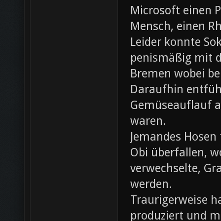
Microsoft einen 
Mensch, einen Rh
Leider konnte Sok
penismäßig mit d
Bremen wobei bei
Daraufhin entfü
Gemüseauflauf au
waren.
Jemandes Hosen f
Obi überfallen, w
verwechselte, Gr
werden.
Traurigerweise ha
produziert und m