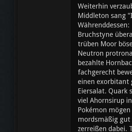
Weiterhin verza
Middleton sang "I
Währenddessen: 
Bruchstyne übera
trüben Moor böse.
Neutron protrona
bezahlte Hornbac
fachgerecht bewer
einen exorbitant
Eiersalat. Quark 
viel Ahornsirup 
Pokémon mögen ei
mordsmäßig gut 
zerreißen dabei. 