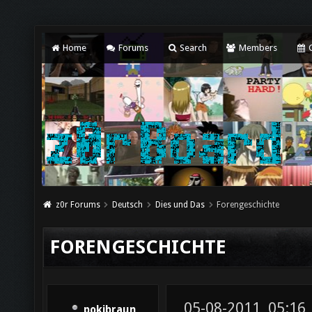
Home
Forums
Search
Members
C
z0r Forums
Deutsch
Dies und Das
Forengeschichte
FORENGESCHICHTE
05-08-2011, 05:16
pokibraun