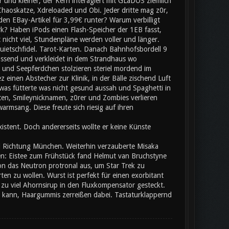
 und kleiner, der Kern interagiert mit GLaDOS ziemlich
Chaoskatze, Xdreloaded und Obi. Jeder dritte mag z0r,
 den EBay-Artikel für 3,99€ runter? Warum verbilligt
rk? Haben iPods einen Flash-Speicher der 1EB fasst,
nicht viel, Stundenpläne werden voller und länger.
uietschfidel. Tarot-Karten. Danach Bahnhofsbordell 9
passend und verkleidet in dem Strandhaus wo
und Seepferdchen stolzieren steriel mordend im
einen Abstecher zur Klinik, in der Bälle zischend Luft
was fütterte was nicht gesund aussah und Spaghetti in
en, Smileynicknamen, z0rer und Zombies verlieren
rmsang. Diese freute sich riesig auf ihren
stent. Doch andererseits wollte er keine Künste
d Richtung München. Weiterhin verzauberte Misaka
n: Eistee zum Frühstück fand Helmut van Bruchstyne
on das Neutron protronal aus, um Star Trek zu
n zu wollen. Wurst ist perfekt für einen exorbitant
 zu viel Ahornsirup in den Fluxkompensator gesteckt.
kann, Haargummis zerreißen dabei. Tastaturklappernd