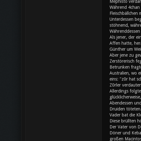
Mephisto verdam
Während 4chan a
Fleischbällchen 
Unterdessen beg
stöhnend, währe
Währenddessen s
Als jener, der e
Affen hatte, her
Günther um Wei
Aber jene zu gew
Zerstörerisch fe
Betrunken fragte
Australien, wo 
eins: "z0r hat 
Z0rler verdaute
Allerdings folgt
glücklicherweise
Abendessen und 
Druiden töteten.
Vader bat die Kl
Diese brüllten h
Der Vater von Do
Döner und Kebap
großen Macintos