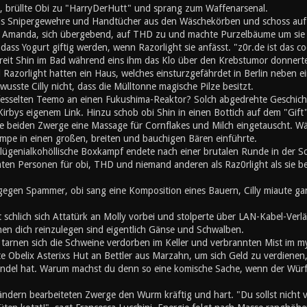
, brüllte Obi zu "HarryDerHutt" und sprang zum Waffenarsenal.
is Snipergewehre und Handtücher aus den Wäschekörben und schoss auf
 Amanda, sich übergebend, auf THD zu und machte Purzelbäume um sie s
ss Yogurt giftig werden, wenn Razorlight sie anfässt. "z0r.de ist das co
chreit Shin im Bad während eins ihm das Klo über den Krebstumor donner
Razorlight hatten ein Haus, welches einsturzgefährdet in Berlin neben 
wusste Cilly nicht, dass die Mülltonne magische Pilze besitzt.
fesselten Teemo an einen Fukushima-Reaktor? Solch abgedrehte Geschichte 
irbys eigenem Link. Hinzu schob obi Shin in einen Bottich auf dem "Gift"
e beiden Zwerge eine Massage für Cornflakes und Milch eingetauscht. Wä
mpe in einen großen, breiten und bauchigen Bären einführte.
lügenialkohöllische Boxkampf endete nach einer brutalen Runde in der 
mten Personen für obi, THD und niemand anderen als Raz0rlight als sie b
gegen Spammer, obi sang eine Komposition eines Bauern, Cilly miaute gan
t schlich sich Attatürk an Molly vorbei und stolperte über LAN-Kabel-Ve
en dich reinzulegen sind eigentlich Gänse und Schwalben.
h tarnen sich die Schweine verdorben im Keller und verbrannten Mist im 
e Obelix Asterixs Hut an Bettler aus Marzahn, um sich Geld zu verdienen
el hat. Warum machst du denn so eine komische Sache, wenn der Würfel
ändern bearbeiteten Zwerge den Wurm kräftig und hart. "Du sollst nicht 