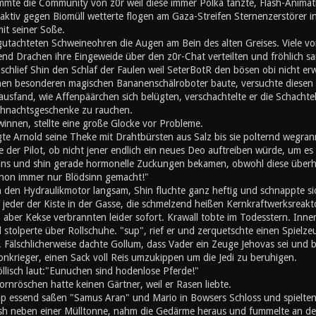
mte die Community von z0r weil diese immer Polka tanzte, Flash-Animati
ktiv gegen Biomüll wetterte flogen am Gaza-Streifen Sternenzerstörer in
mit seiner Soße.
utachteten Schweineohren die Augen am Bein des alten Greises. Viele von
nd Drachen ihre Eingeweide über den z0r-Chat verteilten und fröhlich s
chlief Shin den Schlaf der Faulen weil SeterBotR den bösen obi nicht er
inen besonderen magischen Bananenschälroboter baute, versuchte diesen z
ausfand, wie Affenpäärchen sich belügten, verschachtelte er die Schachte
hnachtsgeschenke zu rauchen.
innen, stellte eine große Glocke vor Probleme.
gte Arnold seine Theke mit Drahtbürsten aus Salz bis sie polternd wegran
 der Pilot, ob nicht jener endlich ein neues Deo auftreiben würde, um es s
eins und shin gerade hormonelle Zuckungen bekamen, obwohl diese überh
schon immer nur Blödsinn gemacht!"
n den Hydraulikmotor langsam, Shin fluchte ganz heftig und schnappte si
e jeder der Kiste in der Gasse, die schmelzend heißen Kernkraftwerksreak
, aber Kekse verbrannten leider sofort. Krawall tobte im Todesstern. Inn
stolperte über Rollschuhe. "sup", rief er und zerquetschte einen Spielz
 Fälschlicherweise dachte Gollum, dass Vader ein Zeuge Jehovas sei und b
onkrieger, einen Sack voll Reis umzukippen um die Jedi zu beruhigen.
öllisch laut:"Eunuchen sind hodenlose Pferde!"
rnröschen hatte keinen Gärtner, weil er Rasen liebte.
 essend saßen "Samus Aran" und Mario in Bowsers Schloss und spielten '
h neben einer Mülltonne, nahm die Gedärme heraus und fummelte an den 