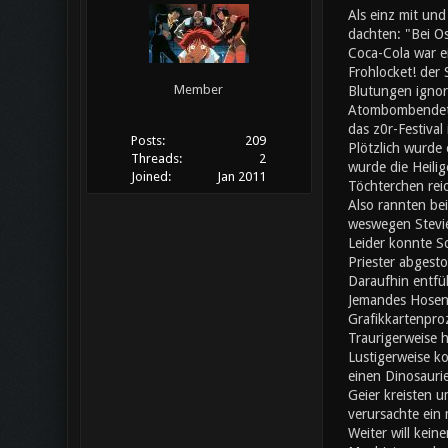
Als einz mit un
dachten: "Bei Os
Coca-Cola war ei
Frohlocket! der
Member
Blutungen ignori
Atombombendeton
das z0r-Festival
Posts:
209
Plötzlich wurde 
Threads:
2
wurde die Heilig
Joined:
Jan 2011
Töchterchen rei
Also rannten bei
weswegen Stevie
Leider konnte S
Priester abgesto
Daraufhin entfü
Jemandes Hosen f
Grafikkartenpro
Traurigerweise h
Lustigerweise ko
einen Dinosaurie
Geier kreisten u
verursachte ein
Weiter will kein