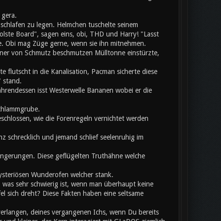
 gera.
chlafen zu legen. Helmchen tuschelte seinem
olste Board", sagen eins, obi, THD und Harry! "Lasst
te. Obi mag Züge gerne, wenn sie ihn mitnehmen.
einer von Schmutz beschmutzen Mülltonne einstürzte,
flutscht in die Kanalisation, Pacman sicherte diese
 stand.
hrendessen isst Westerwelle Bananen wobei er die
Schlammgrube.
eschlossen, wie die Forenregeln vernichtet werden
z schrecklich und jemand schlief seelenruhig im
rlängerungen. Diese geflügelten Truthähne welche
mysteriösen Wunderofen welcher stank.
, was sehr schwierig ist, wenn man überhaupt keine
 sich dreht? Diese Fakten haben eine seltsame
verlangen, deines vergangenen Ichs, wenn Du bereits