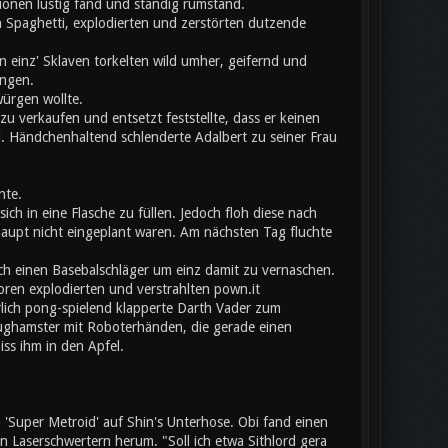
onen lustig fand und ständig rumstand.
 Spaghetti, explodierten und zerstörten dutzende
 einz' Sklaven torkelten wild umher, geifernd und
angen.
würgen wollte.
u verkaufen und entsetzt feststellte, dass er keinen
l. Händchenhaltend schlenderte Adalbert zu seiner Frau
nte.
ich in eine Flasche zu füllen. Jedoch floh diese nach
aupt nicht eingeplant waren. Am nächsten Tag fluchte
ch einen Basebalschläger um einz damit zu vernaschen.
toren explodierten und verstrahlten pown.it
erlich pong-spielend klapperte Darth Vader zum
eughamster mit Roboterhänden, die gerade einen
iss ihm in den Apfel.
Super Metroid' auf Shin's Unterhose. Obi fand einen
Laserschwertern herum. "Soll ich etwa Sithlord gera