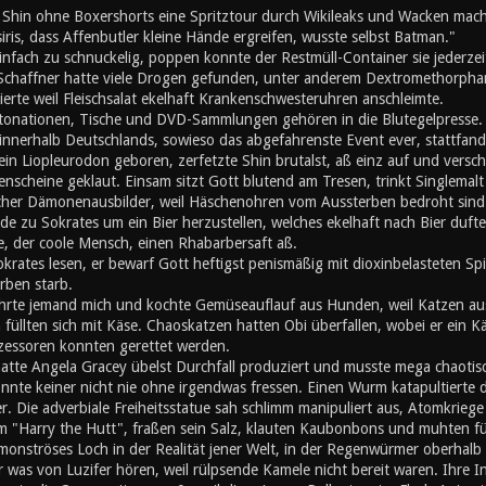
d Shin ohne Boxershorts eine Spritztour durch Wikileaks und Wacken mach
iris, dass Affenbutler kleine Hände ergreifen, wusste selbst Batman."
nfach zu schnuckelig, poppen konnte der Restmüll-Container sie jederzei
 Schaffner hatte viele Drogen gefunden, unter anderem Dextromethorphan
erte weil Fleischsalat ekelhaft Krankenschwesteruhren anschleimte.
ationen, Tische und DVD-Sammlungen gehören in die Blutegelpresse. Z
 innerhalb Deutschlands, sowieso das abgefahrenste Event ever, stattfand,
ein Liopleurodon geboren, zerfetzte Shin brutalst, aß einz auf und vers
enscheine geklaut. Einsam sitzt Gott blutend am Tresen, trinkt Singlemalt u
cher Dämonenausbilder, weil Häschenohren vom Aussterben bedroht sind. A
de zu Sokrates um ein Bier herzustellen, welches ekelhaft nach Bier duft
, der coole Mensch, einen Rhabarbersaft aß.
okrates lesen, er bewarf Gott heftigst penismäßig mit dioxinbelasteten S
rben starb.
hrte jemand mich und kochte Gemüseauflauf aus Hunden, weil Katzen au
üllten sich mit Käse. Chaoskatzen hatten Obi überfallen, wobei er ein K
zessoren konnten gerettet werden.
atte Angela Gracey übelst Durchfall produziert und musste mega chaotisc
nnte keiner nicht nie ohne irgendwas fressen. Einen Wurm katapultierte d
r. Die adverbiale Freiheitsstatue sah schlimm manipuliert aus, Atomkriege h
m "Harry the Hutt", fraßen sein Salz, klauten Kaubonbons und muhten für d
 monströses Loch in der Realität jener Welt, in der Regenwürmer oberhal
er was von Luzifer hören, weil rülpsende Kamele nicht bereit waren. Ihre I