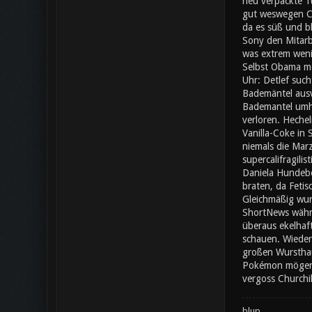
neu verpackte Tü
gut weswegen Che
da es süß und bl
Sony den Mitarb
was extrem wenig
Selbst Obama mö
Uhr: Detlef such
Bademäntel ausv
Bademantel umher
verloren. Heche
Vanilla-Coke in
niemals die Mar
supercalifragili
Daniela Hundebe
braten, da Fetis
Gleichmäßig wur
ShortNews währe
überaus ekelhaf
schauen. Wieder
großen Wursthauf
Pokémon mögen e
vergoss Churchil
blup