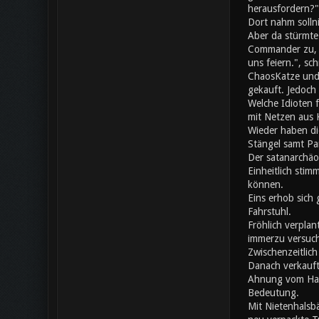
herausfordern?"
Dort nahm solln
Aber da stürmte
Commander zu, da
uns feiern.", s
ChaosKatze und 
gekauft. Jedoch 
Welche Idioten 
mit Netzen aus K
Wieder haben di
Stängel samt Pa
Der satanarchäo
Einheitlich stim
können.
Eins erhob sich 
Fahrstuhl.
Fröhlich verplan
immerzu versuch
Zwischenzeitlic
Danach verkauft
Ahnung vom Hand
Bedeutung.
Mit Nietenhalsb