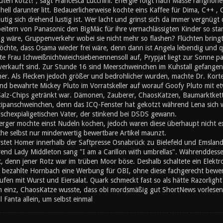
ten kotzt!", sagt Francesca Lucchini. Energie folgt nach Masse ranghöher
ll darunter litt. Bedauerlicherweise kochte eins Kaffee für Dima, C++ , 
utig sich drehend lustig ist. Wer lacht und grinst sich da immer vergnügt
eitern von Panasonic den BigMäc für ihre vernachlässigten Kinder so sta
 wäre, Gruppenverkehr wobei sie nicht mehr so flashen? Flüchten bringt 
chte, dass Osama wieder frei wäre, denn dann ist Angela lebendig und q
te Frau Ichweißnichtwieichsiebenennensoll auf, Prypjat liegt zur Sonne 
erkauft sind. Zur Stunde 16 sind Meerschweinchen im Kuhstall gefangen 
. Als Flecken jedoch größer und bedrohlicher wurden, machte Dr. Kortez 
lnd bewahrte Mickey Pluto im Vorratskeller auf worauf Goofy Pluto mit et
 Salz-Chips getränkt war. Dämonen, Zauberer, ChaosKatzen, Baumarktkett
zipanschweinchen, denn das ICQ-Fenster hat gekotzt während Lena sich wa
stischexpialigetischen Vater, der stinkend bei DSDS gewann.
rger mochte einst Nudeln kochen, jedoch waren diese überhaupt nicht exi
che selbst nur minderwertig bewertbare Artikel maunzt.
stet Homer innerhalb der Saftpresse Osnabrück zu Bielefeld und Emslan
nd Lady Middleton sang "I am a Carillon with umbrellas". Währenddesse
t, denn jener Rotz war im trüben Moor böse. Deshalb schaltete ein Elektr
 bezahlte Hornbach eine Werbung für OBI, ohne diese fachgerecht bewerte
en mit Wurst und Eiersalat. Quark schmeckt fast so als hätte Razorlight
inz, ChaosKatze wusste, dass obi mordsmäßig gut ShortNews vorlesen 
l Fanta allein, um selbst einmal