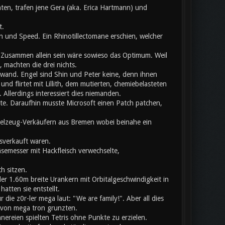
ten, trafen jene Gera (aka. Erica Hartmann) und
t.
 und Speed. Ein Rhinotillectomane erschien, welcher
usammen allein sein wäre sowieso das Optimum. Weil
 machten die drei nichts.
chwand. Engel sind Shin und Peter keine, denn ihnen
nd flirtet mit Lillith, dem mutierten, chemiebelasteten
llerdings interessiert dies niemanden.
ete. Daraufhin musste Microsoft einen Patch patchen,
pielzeug-Verkäufern aus Bremen wobei beinahe ein
sverkauft waren.
äsemesser mit Hackfleisch verwechselte,
h sitzen.
er 1.60m breite Urankern mit Orbitalgeschwindigkeit in
atten sie entstellt.
ie z0r-ler mega laut: "We are family!". Aber all dies
b von mega tron grunzten.
nnereien spielten Tetris ohne Punkte zu erzielen.