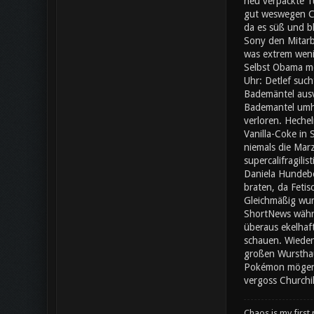
neu verpackte Tü
gut weswegen Che
da es süß und bl
Sony den Mitarb
was extrem wenig
Selbst Obama mö
Uhr: Detlef such
Bademäntel ausv
Bademantel umher
verloren. Heche
Vanilla-Coke in
niemals die Mar
supercalifragili
Daniela Hundebe
braten, da Fetis
Gleichmäßig wur
ShortNews währe
überaus ekelhaf
schauen. Wieder
großen Wursthauf
Pokémon mögen e
vergoss Churchil
Chaos is my first