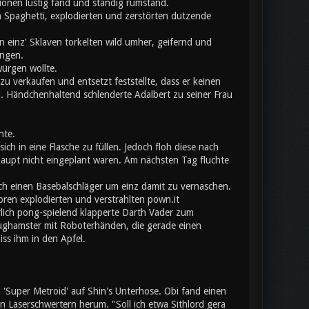
onen lustig fand und ständig rumstand.
 Spaghetti, explodierten und zerstörten dutzende
 einz' Sklaven torkelten wild umher, geifernd und
angen.
würgen wollte.
u verkaufen und entsetzt feststellte, dass er keinen
l. Händchenhaltend schlenderte Adalbert zu seiner Frau
nte.
ich in eine Flasche zu füllen. Jedoch floh diese nach
aupt nicht eingeplant waren. Am nächsten Tag fluchte
ch einen Basebalschläger um einz damit zu vernaschen.
toren explodierten und verstrahlten pown.it
erlich pong-spielend klapperte Darth Vader zum
eughamster mit Roboterhänden, die gerade einen
iss ihm in den Apfel.
Super Metroid' auf Shin's Unterhose. Obi fand einen
Laserschwertern herum. "Soll ich etwa Sithlord gera