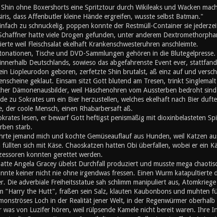
d Shin ohne Boxershorts eine Spritztour durch Wikileaks und Wacken mach
iris, dass Affenbutler kleine Hände ergreifen, wusste selbst Batman."
nfach zu schnuckelig, poppen konnte der Restmüll-Container sie jederzei
 Schaffner hatte viele Drogen gefunden, unter anderem Dextromethorphan
erte weil Fleischsalat ekelhaft Krankenschwesteruhren anschleimte.
ationen, Tische und DVD-Sammlungen gehören in die Blutegelpresse. Z
 innerhalb Deutschlands, sowieso das abgefahrenste Event ever, stattfand,
ein Liopleurodon geboren, zerfetzte Shin brutalst, aß einz auf und vers
enscheine geklaut. Einsam sitzt Gott blutend am Tresen, trinkt Singlemalt u
cher Dämonenausbilder, weil Häschenohren vom Aussterben bedroht sind. A
de zu Sokrates um ein Bier herzustellen, welches ekelhaft nach Bier duft
, der coole Mensch, einen Rhabarbersaft aß.
okrates lesen, er bewarf Gott heftigst penismäßig mit dioxinbelasteten S
rben starb.
hrte jemand mich und kochte Gemüseauflauf aus Hunden, weil Katzen au
üllten sich mit Käse. Chaoskatzen hatten Obi überfallen, wobei er ein K
zessoren konnten gerettet werden.
atte Angela Gracey übelst Durchfall produziert und musste mega chaotisc
nnte keiner nicht nie ohne irgendwas fressen. Einen Wurm katapultierte d
r. Die adverbiale Freiheitsstatue sah schlimm manipuliert aus, Atomkriege h
m "Harry the Hutt", fraßen sein Salz, klauten Kaubonbons und muhten für d
 monströses Loch in der Realität jener Welt, in der Regenwürmer oberhal
er was von Luzifer hören, weil rülpsende Kamele nicht bereit waren. Ihre I