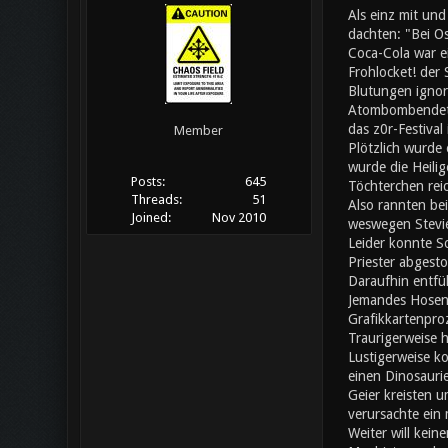
Als einz mit un
dachten: "Bei Os
Coca-Cola war ei
Frohlocket! der
Blutungen ignori
Atombombendeton
das z0r-Festival
Member
Plötzlich wurde 
wurde die Heilig
Posts:
645
Töchterchen rei
Threads:
51
Also rannten bei
Joined:
Nov 2010
weswegen Stevie
Leider konnte S
Priester abgesto
Daraufhin entfü
Jemandes Hosen f
Grafikkartenpro
Traurigerweise h
Lustigerweise ko
einen Dinosaurie
Geier kreisten u
verursachte ein
Weiter will kein