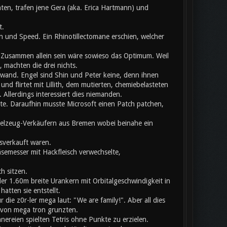
ten, trafen jene Gera (aka. Erica Hartmann) und
t.
 und Speed. Ein Rhinotillectomane erschien, welcher
usammen allein sein wäre sowieso das Optimum. Weil
 machten die drei nichts.
chwand. Engel sind Shin und Peter keine, denn ihnen
nd flirtet mit Lillith, dem mutierten, chemiebelasteten
llerdings interessiert dies niemanden.
ete. Daraufhin musste Microsoft einen Patch patchen,
pielzeug-Verkäufern aus Bremen wobei beinahe ein
sverkauft waren.
äsemesser mit Hackfleisch verwechselte,
h sitzen.
er 1.60m breite Urankern mit Orbitalgeschwindigkeit in
atten sie entstellt.
ie z0r-ler mega laut: "We are family!". Aber all dies
b von mega tron grunzten.
nnereien spielten Tetris ohne Punkte zu erzielen.