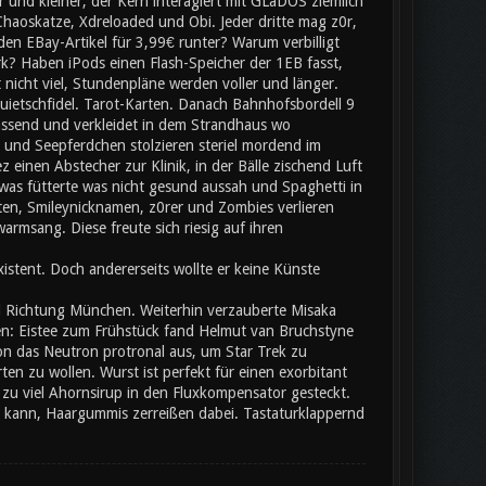
 und kleiner, der Kern interagiert mit GLaDOS ziemlich
Chaoskatze, Xdreloaded und Obi. Jeder dritte mag z0r,
 den EBay-Artikel für 3,99€ runter? Warum verbilligt
rk? Haben iPods einen Flash-Speicher der 1EB fasst,
nicht viel, Stundenpläne werden voller und länger.
uietschfidel. Tarot-Karten. Danach Bahnhofsbordell 9
passend und verkleidet in dem Strandhaus wo
und Seepferdchen stolzieren steriel mordend im
einen Abstecher zur Klinik, in der Bälle zischend Luft
was fütterte was nicht gesund aussah und Spaghetti in
en, Smileynicknamen, z0rer und Zombies verlieren
rmsang. Diese freute sich riesig auf ihren
stent. Doch andererseits wollte er keine Künste
d Richtung München. Weiterhin verzauberte Misaka
n: Eistee zum Frühstück fand Helmut van Bruchstyne
on das Neutron protronal aus, um Star Trek zu
n zu wollen. Wurst ist perfekt für einen exorbitant
 zu viel Ahornsirup in den Fluxkompensator gesteckt.
kann, Haargummis zerreißen dabei. Tastaturklappernd