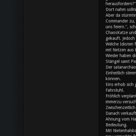
herausfordern?"
Dort nahm solln
Aber da stürmte
Commander zu, da
uns feiern.", s
ChaosKatze und 
gekauft. Jedoch 
Welche Idioten 
mit Netzen aus K
Wieder haben di
Stängel samt Pa
Der satanarchäo
Einheitlich stim
können.
Eins erhob sich 
Fahrstuhl.
Fröhlich verplan
immerzu versuch
Zwischenzeitlic
Danach verkauft
Ahnung vom Hand
Bedeutung.
Mit Nietenhalsb