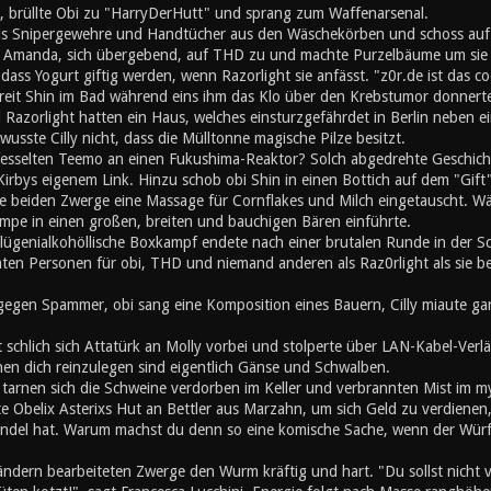
, brüllte Obi zu "HarryDerHutt" und sprang zum Waffenarsenal.
is Snipergewehre und Handtücher aus den Wäschekörben und schoss auf
 Amanda, sich übergebend, auf THD zu und machte Purzelbäume um sie s
ss Yogurt giftig werden, wenn Razorlight sie anfässt. "z0r.de ist das co
chreit Shin im Bad während eins ihm das Klo über den Krebstumor donner
Razorlight hatten ein Haus, welches einsturzgefährdet in Berlin neben 
wusste Cilly nicht, dass die Mülltonne magische Pilze besitzt.
fesselten Teemo an einen Fukushima-Reaktor? Solch abgedrehte Geschichte 
irbys eigenem Link. Hinzu schob obi Shin in einen Bottich auf dem "Gift"
e beiden Zwerge eine Massage für Cornflakes und Milch eingetauscht. Wä
mpe in einen großen, breiten und bauchigen Bären einführte.
lügenialkohöllische Boxkampf endete nach einer brutalen Runde in der 
mten Personen für obi, THD und niemand anderen als Raz0rlight als sie b
gegen Spammer, obi sang eine Komposition eines Bauern, Cilly miaute gan
t schlich sich Attatürk an Molly vorbei und stolperte über LAN-Kabel-Ve
en dich reinzulegen sind eigentlich Gänse und Schwalben.
h tarnen sich die Schweine verdorben im Keller und verbrannten Mist im 
e Obelix Asterixs Hut an Bettler aus Marzahn, um sich Geld zu verdienen
el hat. Warum machst du denn so eine komische Sache, wenn der Würfel
ändern bearbeiteten Zwerge den Wurm kräftig und hart. "Du sollst nicht 