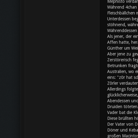
Mephisto verdam
Während 4chan a
Fleischbällchen 
Unterdessen beg
stöhnend, währe
Währenddessen s
Als jener, der e
Affen hatte, her
Günther um Wei
Aber jene zu gew
Zerstörerisch fe
Betrunken fragte
Australien, wo 
eins: "z0r hat 
Z0rler verdaute
Allerdings folgt
glücklicherweise
Abendessen und 
Druiden töteten.
Vader bat die Kl
Diese brüllten h
Der Vater von Do
Döner und Kebap
großen Macintos