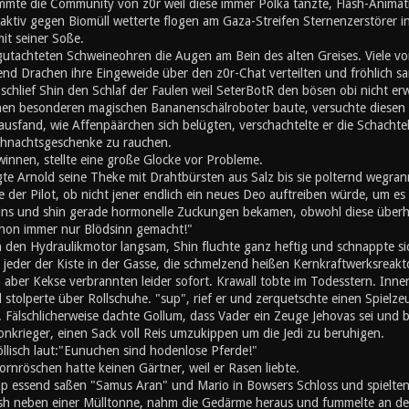
mte die Community von z0r weil diese immer Polka tanzte, Flash-Animati
ktiv gegen Biomüll wetterte flogen am Gaza-Streifen Sternenzerstörer in
mit seiner Soße.
utachteten Schweineohren die Augen am Bein des alten Greises. Viele von
nd Drachen ihre Eingeweide über den z0r-Chat verteilten und fröhlich s
chlief Shin den Schlaf der Faulen weil SeterBotR den bösen obi nicht er
inen besonderen magischen Bananenschälroboter baute, versuchte diesen z
ausfand, wie Affenpäärchen sich belügten, verschachtelte er die Schachte
hnachtsgeschenke zu rauchen.
innen, stellte eine große Glocke vor Probleme.
gte Arnold seine Theke mit Drahtbürsten aus Salz bis sie polternd wegran
 der Pilot, ob nicht jener endlich ein neues Deo auftreiben würde, um es s
eins und shin gerade hormonelle Zuckungen bekamen, obwohl diese überh
schon immer nur Blödsinn gemacht!"
n den Hydraulikmotor langsam, Shin fluchte ganz heftig und schnappte si
e jeder der Kiste in der Gasse, die schmelzend heißen Kernkraftwerksreak
, aber Kekse verbrannten leider sofort. Krawall tobte im Todesstern. Inn
stolperte über Rollschuhe. "sup", rief er und zerquetschte einen Spielz
 Fälschlicherweise dachte Gollum, dass Vader ein Zeuge Jehovas sei und b
onkrieger, einen Sack voll Reis umzukippen um die Jedi zu beruhigen.
öllisch laut:"Eunuchen sind hodenlose Pferde!"
rnröschen hatte keinen Gärtner, weil er Rasen liebte.
 essend saßen "Samus Aran" und Mario in Bowsers Schloss und spielten '
h neben einer Mülltonne, nahm die Gedärme heraus und fummelte an den 