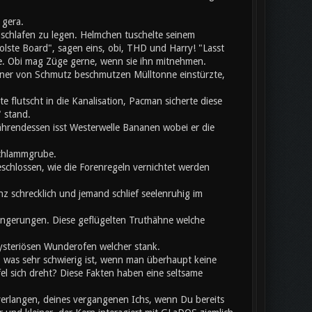
 gera.
chlafen zu legen. Helmchen tuschelte seinem
olste Board", sagen eins, obi, THD und Harry! "Lasst
te. Obi mag Züge gerne, wenn sie ihn mitnehmen.
einer von Schmutz beschmutzen Mülltonne einstürzte,
flutscht in die Kanalisation, Pacman sicherte diese
 stand.
hrendessen isst Westerwelle Bananen wobei er die
Schlammgrube.
eschlossen, wie die Forenregeln vernichtet werden
z schrecklich und jemand schlief seelenruhig im
rlängerungen. Diese geflügelten Truthähne welche
mysteriösen Wunderofen welcher stank.
, was sehr schwierig ist, wenn man überhaupt keine
 sich dreht? Diese Fakten haben eine seltsame
verlangen, deines vergangenen Ichs, wenn Du bereits