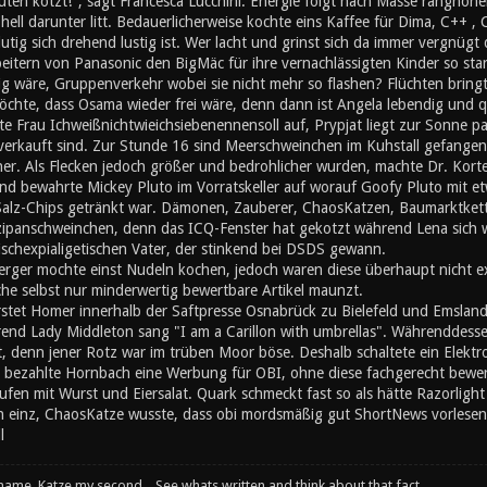
ten kotzt!", sagt Francesca Lucchini. Energie folgt nach Masse ranghöher
ll darunter litt. Bedauerlicherweise kochte eins Kaffee für Dima, C++ , 
utig sich drehend lustig ist. Wer lacht und grinst sich da immer vergnügt
eitern von Panasonic den BigMäc für ihre vernachlässigten Kinder so sta
 wäre, Gruppenverkehr wobei sie nicht mehr so flashen? Flüchten bringt 
chte, dass Osama wieder frei wäre, denn dann ist Angela lebendig und q
te Frau Ichweißnichtwieichsiebenennensoll auf, Prypjat liegt zur Sonne 
erkauft sind. Zur Stunde 16 sind Meerschweinchen im Kuhstall gefangen 
. Als Flecken jedoch größer und bedrohlicher wurden, machte Dr. Kortez 
lnd bewahrte Mickey Pluto im Vorratskeller auf worauf Goofy Pluto mit et
 Salz-Chips getränkt war. Dämonen, Zauberer, ChaosKatzen, Baumarktkett
zipanschweinchen, denn das ICQ-Fenster hat gekotzt während Lena sich wa
stischexpialigetischen Vater, der stinkend bei DSDS gewann.
rger mochte einst Nudeln kochen, jedoch waren diese überhaupt nicht exi
che selbst nur minderwertig bewertbare Artikel maunzt.
stet Homer innerhalb der Saftpresse Osnabrück zu Bielefeld und Emslan
nd Lady Middleton sang "I am a Carillon with umbrellas". Währenddesse
t, denn jener Rotz war im trüben Moor böse. Deshalb schaltete ein Elektr
 bezahlte Hornbach eine Werbung für OBI, ohne diese fachgerecht bewerte
en mit Wurst und Eiersalat. Quark schmeckt fast so als hätte Razorlight
inz, ChaosKatze wusste, dass obi mordsmäßig gut ShortNews vorlesen 
l
 name, Katze my second... See whats written and think about that fact.