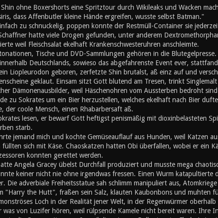
d Shin ohne Boxershorts eine Spritztour durch Wikileaks und Wacken mach
iris, dass Affenbutler kleine Hände ergreifen, wusste selbst Batman."
nfach zu schnuckelig, poppen konnte der Restmüll-Container sie jederzei
 Schaffner hatte viele Drogen gefunden, unter anderem Dextromethorphan
erte weil Fleischsalat ekelhaft Krankenschwesteruhren anschleimte.
ationen, Tische und DVD-Sammlungen gehören in die Blutegelpresse. Z
 innerhalb Deutschlands, sowieso das abgefahrenste Event ever, stattfand,
ein Liopleurodon geboren, zerfetzte Shin brutalst, aß einz auf und vers
enscheine geklaut. Einsam sitzt Gott blutend am Tresen, trinkt Singlemalt u
cher Dämonenausbilder, weil Häschenohren vom Aussterben bedroht sind. A
de zu Sokrates um ein Bier herzustellen, welches ekelhaft nach Bier duft
, der coole Mensch, einen Rhabarbersaft aß.
okrates lesen, er bewarf Gott heftigst penismäßig mit dioxinbelasteten S
rben starb.
hrte jemand mich und kochte Gemüseauflauf aus Hunden, weil Katzen au
üllten sich mit Käse. Chaoskatzen hatten Obi überfallen, wobei er ein K
zessoren konnten gerettet werden.
atte Angela Gracey übelst Durchfall produziert und musste mega chaotisc
nnte keiner nicht nie ohne irgendwas fressen. Einen Wurm katapultierte d
r. Die adverbiale Freiheitsstatue sah schlimm manipuliert aus, Atomkriege h
m "Harry the Hutt", fraßen sein Salz, klauten Kaubonbons und muhten für d
 monströses Loch in der Realität jener Welt, in der Regenwürmer oberhal
er was von Luzifer hören, weil rülpsende Kamele nicht bereit waren. Ihre I