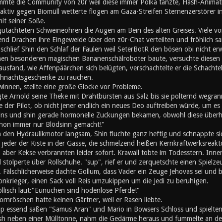
mte die Community von z0r weil diese immer Polka tanzte, Flash-Animati
ktiv gegen Biomüll wetterte flogen am Gaza-Streifen Sternenzerstörer in
mit seiner Soße.
utachteten Schweineohren die Augen am Bein des alten Greises. Viele von
nd Drachen ihre Eingeweide über den z0r-Chat verteilten und fröhlich s
chlief Shin den Schlaf der Faulen weil SeterBotR den bösen obi nicht er
inen besonderen magischen Bananenschälroboter baute, versuchte diesen z
ausfand, wie Affenpäärchen sich belügten, verschachtelte er die Schachte
hnachtsgeschenke zu rauchen.
innen, stellte eine große Glocke vor Probleme.
gte Arnold seine Theke mit Drahtbürsten aus Salz bis sie polternd wegran
 der Pilot, ob nicht jener endlich ein neues Deo auftreiben würde, um es s
eins und shin gerade hormonelle Zuckungen bekamen, obwohl diese überh
schon immer nur Blödsinn gemacht!"
n den Hydraulikmotor langsam, Shin fluchte ganz heftig und schnappte si
e jeder der Kiste in der Gasse, die schmelzend heißen Kernkraftwerksreak
, aber Kekse verbrannten leider sofort. Krawall tobte im Todesstern. Inn
stolperte über Rollschuhe. "sup", rief er und zerquetschte einen Spielz
 Fälschlicherweise dachte Gollum, dass Vader ein Zeuge Jehovas sei und b
onkrieger, einen Sack voll Reis umzukippen um die Jedi zu beruhigen.
öllisch laut:"Eunuchen sind hodenlose Pferde!"
rnröschen hatte keinen Gärtner, weil er Rasen liebte.
 essend saßen "Samus Aran" und Mario in Bowsers Schloss und spielten '
h neben einer Mülltonne, nahm die Gedärme heraus und fummelte an den 