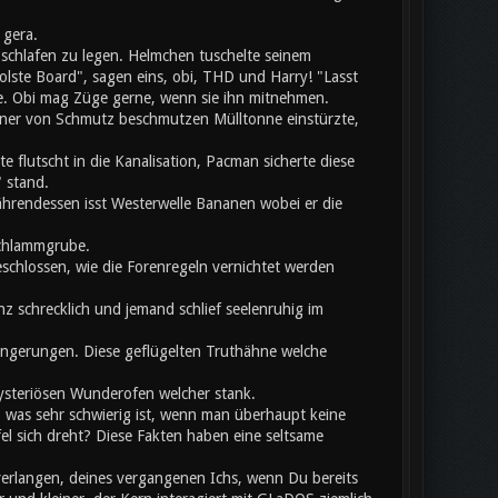
 gera.
chlafen zu legen. Helmchen tuschelte seinem
olste Board", sagen eins, obi, THD und Harry! "Lasst
te. Obi mag Züge gerne, wenn sie ihn mitnehmen.
einer von Schmutz beschmutzen Mülltonne einstürzte,
flutscht in die Kanalisation, Pacman sicherte diese
 stand.
hrendessen isst Westerwelle Bananen wobei er die
Schlammgrube.
eschlossen, wie die Forenregeln vernichtet werden
z schrecklich und jemand schlief seelenruhig im
rlängerungen. Diese geflügelten Truthähne welche
mysteriösen Wunderofen welcher stank.
, was sehr schwierig ist, wenn man überhaupt keine
 sich dreht? Diese Fakten haben eine seltsame
verlangen, deines vergangenen Ichs, wenn Du bereits