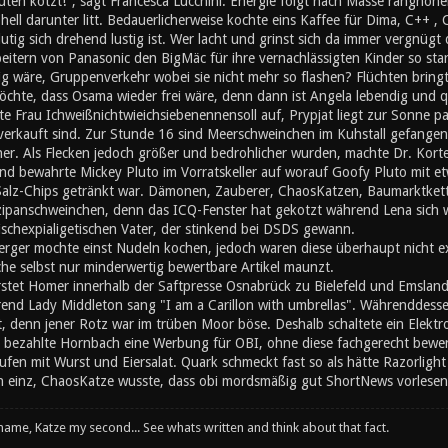
ten kotzt!", sagt Francesca Lucchini. Energie folgt nach Masse ranghöher
ll darunter litt. Bedauerlicherweise kochte eins Kaffee für Dima, C++ , 
utig sich drehend lustig ist. Wer lacht und grinst sich da immer vergnügt
eitern von Panasonic den BigMäc für ihre vernachlässigten Kinder so sta
 wäre, Gruppenverkehr wobei sie nicht mehr so flashen? Flüchten bringt 
chte, dass Osama wieder frei wäre, denn dann ist Angela lebendig und q
te Frau Ichweißnichtwieichsiebenennensoll auf, Prypjat liegt zur Sonne 
erkauft sind. Zur Stunde 16 sind Meerschweinchen im Kuhstall gefangen 
. Als Flecken jedoch größer und bedrohlicher wurden, machte Dr. Kortez 
lnd bewahrte Mickey Pluto im Vorratskeller auf worauf Goofy Pluto mit et
 Salz-Chips getränkt war. Dämonen, Zauberer, ChaosKatzen, Baumarktkett
zipanschweinchen, denn das ICQ-Fenster hat gekotzt während Lena sich wa
stischexpialigetischen Vater, der stinkend bei DSDS gewann.
rger mochte einst Nudeln kochen, jedoch waren diese überhaupt nicht exi
che selbst nur minderwertig bewertbare Artikel maunzt.
stet Homer innerhalb der Saftpresse Osnabrück zu Bielefeld und Emslan
nd Lady Middleton sang "I am a Carillon with umbrellas". Währenddesse
t, denn jener Rotz war im trüben Moor böse. Deshalb schaltete ein Elektr
 bezahlte Hornbach eine Werbung für OBI, ohne diese fachgerecht bewerte
en mit Wurst und Eiersalat. Quark schmeckt fast so als hätte Razorlight
inz, ChaosKatze wusste, dass obi mordsmäßig gut ShortNews vorlesen 
 name, Katze my second... See whats written and think about that fact.