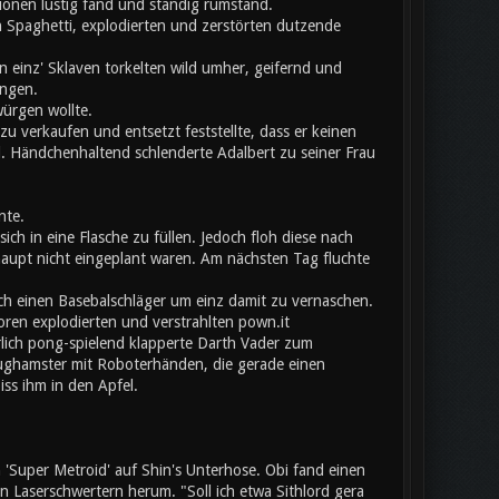
onen lustig fand und ständig rumstand.
 Spaghetti, explodierten und zerstörten dutzende
 einz' Sklaven torkelten wild umher, geifernd und
angen.
würgen wollte.
u verkaufen und entsetzt feststellte, dass er keinen
l. Händchenhaltend schlenderte Adalbert zu seiner Frau
nte.
ich in eine Flasche zu füllen. Jedoch floh diese nach
aupt nicht eingeplant waren. Am nächsten Tag fluchte
ch einen Basebalschläger um einz damit zu vernaschen.
toren explodierten und verstrahlten pown.it
erlich pong-spielend klapperte Darth Vader zum
eughamster mit Roboterhänden, die gerade einen
iss ihm in den Apfel.
Super Metroid' auf Shin's Unterhose. Obi fand einen
Laserschwertern herum. "Soll ich etwa Sithlord gera