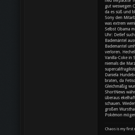
neu verpackte Tü
gut weswegen Che
da es süß und bl
Sony den Mitarb
was extrem wenig
Selbst Obama mö
Uhr: Detlef such
Bademäntel ausv
Bademantel umher
verloren. Heche
Vanilla-Coke in
niemals die Mar
supercalifragili
Daniela Hundebe
braten, da Fetis
Gleichmäßig wur
ShortNews währe
überaus ekelhaf
schauen. Wieder
großen Wursthauf
Pokémon mögen e
Chaos is my first