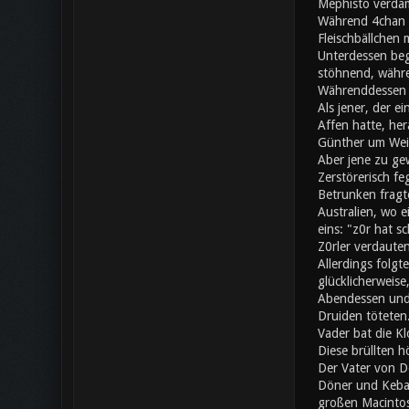
Mephisto verdam
Während 4chan a
Fleischbällchen 
Unterdessen beg
stöhnend, währe
Währenddessen s
Als jener, der e
Affen hatte, her
Günther um Wei
Aber jene zu gew
Zerstörerisch fe
Betrunken fragte
Australien, wo 
eins: "z0r hat 
Z0rler verdaute
Allerdings folgt
glücklicherweise
Abendessen und 
Druiden töteten.
Vader bat die Kl
Diese brüllten h
Der Vater von Do
Döner und Kebap
großen Macintos