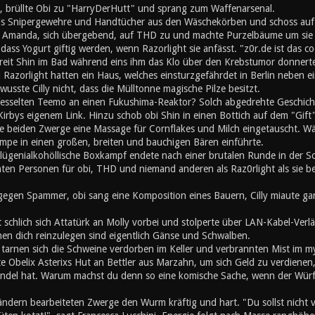
, brüllte Obi zu "HarryDerHutt" und sprang zum Waffenarsenal.
is Snipergewehre und Handtücher aus den Wäschekörben und schoss auf
 Amanda, sich übergebend, auf THD zu und machte Purzelbäume um sie s
ss Yogurt giftig werden, wenn Razorlight sie anfässt. "z0r.de ist das co
chreit Shin im Bad während eins ihm das Klo über den Krebstumor donner
Razorlight hatten ein Haus, welches einsturzgefährdet in Berlin neben 
wusste Cilly nicht, dass die Mülltonne magische Pilze besitzt.
fesselten Teemo an einen Fukushima-Reaktor? Solch abgedrehte Geschichte 
irbys eigenem Link. Hinzu schob obi Shin in einen Bottich auf dem "Gift"
e beiden Zwerge eine Massage für Cornflakes und Milch eingetauscht. Wä
mpe in einen großen, breiten und bauchigen Bären einführte.
lügenialkohöllische Boxkampf endete nach einer brutalen Runde in der 
mten Personen für obi, THD und niemand anderen als Raz0rlight als sie b
gegen Spammer, obi sang eine Komposition eines Bauern, Cilly miaute gan
t schlich sich Attatürk an Molly vorbei und stolperte über LAN-Kabel-Ve
en dich reinzulegen sind eigentlich Gänse und Schwalben.
h tarnen sich die Schweine verdorben im Keller und verbrannten Mist im 
e Obelix Asterixs Hut an Bettler aus Marzahn, um sich Geld zu verdienen
el hat. Warum machst du denn so eine komische Sache, wenn der Würfel
ändern bearbeiteten Zwerge den Wurm kräftig und hart. "Du sollst nicht 