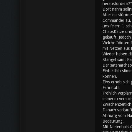
herausfordern?"
Dort nahm solln
Aber da stürmte
Commander zu, da
uns feiern.", s
ChaosKatze und 
gekauft. Jedoch 
Welche Idioten 
mit Netzen aus K
Wieder haben di
Stängel samt Pa
Der satanarchäo
Einheitlich stim
können.
Eins erhob sich 
Fahrstuhl.
Fröhlich verplan
immerzu versuch
Zwischenzeitlic
Danach verkauft
Ahnung vom Hand
Bedeutung.
Mit Nietenhalsb