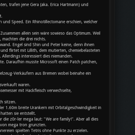
ten, trafen jene Gera (aka. Erica Hartmann) und
t.
 und Speed. Ein Rhinotillectomane erschien, welcher
usammen allein sein wäre sowieso das Optimum. Weil
 machten die drei nichts.
chwand. Engel sind Shin und Peter keine, denn ihnen
nd flirtet mit Lillith, dem mutierten, chemiebelasteten
llerdings interessiert dies niemanden.
ete. Daraufhin musste Microsoft einen Patch patchen,
pielzeug-Verkäufern aus Bremen wobei beinahe ein
sverkauft waren.
äsemesser mit Hackfleisch verwechselte,
h sitzen.
er 1.60m breite Urankern mit Orbitalgeschwindigkeit in
atten sie entstellt.
ie z0r-ler mega laut: "We are family!". Aber all dies
b von mega tron grunzten.
nnereien spielten Tetris ohne Punkte zu erzielen.