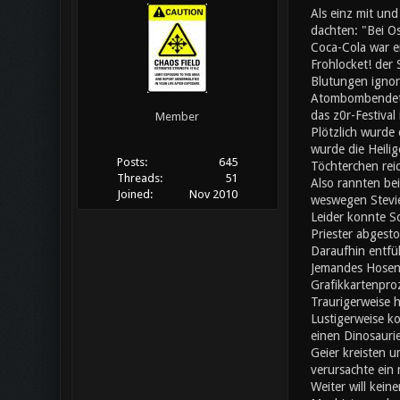
Als einz mit un
dachten: "Bei Os
Coca-Cola war ei
Frohlocket! der
Blutungen ignori
Atombombendeton
das z0r-Festival
Member
Plötzlich wurde 
wurde die Heilig
Posts:
645
Töchterchen rei
Threads:
51
Also rannten bei
Joined:
Nov 2010
weswegen Stevie
Leider konnte S
Priester abgesto
Daraufhin entfü
Jemandes Hosen f
Grafikkartenpro
Traurigerweise h
Lustigerweise ko
einen Dinosaurie
Geier kreisten u
verursachte ein
Weiter will kein