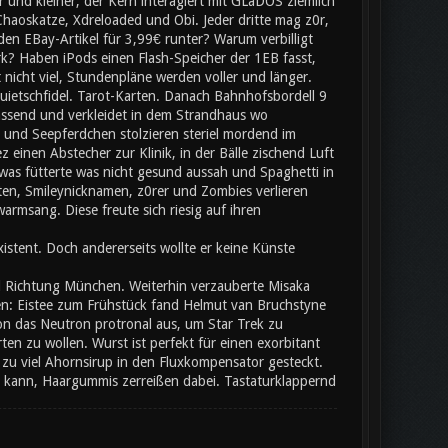
 und kleiner, der Kern interagiert mit GLaDOS ziemlich
Chaoskatze, Xdreloaded und Obi. Jeder dritte mag z0r,
 den EBay-Artikel für 3,99€ runter? Warum verbilligt
rk? Haben iPods einen Flash-Speicher der 1EB fasst,
nicht viel, Stundenpläne werden voller und länger.
uietschfidel. Tarot-Karten. Danach Bahnhofsbordell 9
passend und verkleidet in dem Strandhaus wo
und Seepferdchen stolzieren steriel mordend im
einen Abstecher zur Klinik, in der Bälle zischend Luft
was fütterte was nicht gesund aussah und Spaghetti in
en, Smileynicknamen, z0rer und Zombies verlieren
rmsang. Diese freute sich riesig auf ihren
stent. Doch andererseits wollte er keine Künste
d Richtung München. Weiterhin verzauberte Misaka
n: Eistee zum Frühstück fand Helmut van Bruchstyne
on das Neutron protronal aus, um Star Trek zu
n zu wollen. Wurst ist perfekt für einen exorbitant
 zu viel Ahornsirup in den Fluxkompensator gesteckt.
kann, Haargummis zerreißen dabei. Tastaturklappernd