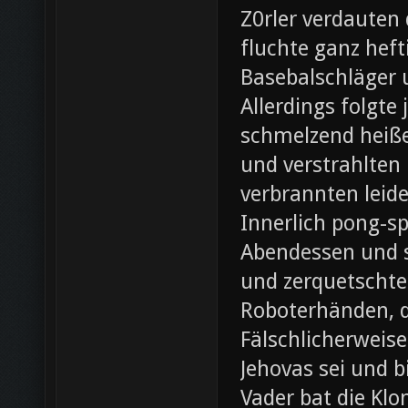
Z0rler verdauten
fluchte ganz heft
Basebalschläger 
Allerdings folgte 
schmelzend heiße
und verstrahlten 
verbrannten leide
Innerlich pong-s
Abendessen und st
und zerquetschte
Roboterhänden, d
Fälschlicherweis
Jehovas sei und b
Vader bat die Klo