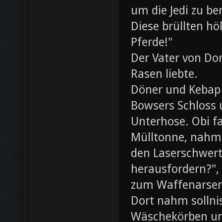
um die Jedi zu be
Diese brüllten hö
Pferde!"
Der Vater von Dor
Rasen liebte.
Döner und Kebap
Bowsers Schloss u
Unterhose. Obi f
Mülltonne, nahm
den Laserschwerte
herausfordern?",
zum Waffenarsen
Dort nahm sollni
Wäschekörben un