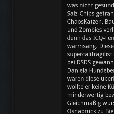
was nicht gesund
Salz-Chips geträ
ChaosKatzen, Ba
und Zombies verl
denn das ICQ-Fen
warmsang. Diese f
supercalifragilis
bei DSDS gewann
Daniela Hundeber
waren diese über
wollte er keine K
minderwertig bew
Gleichmäßig wurs
Osnabrück zu Bie