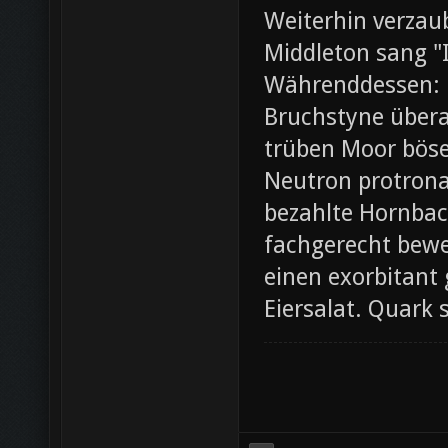
Weiterhin verza
Middleton sang "I
Währenddessen: 
Bruchstyne übera
trüben Moor böse.
Neutron protrona
bezahlte Hornbac
fachgerecht bewer
einen exorbitant
Eiersalat. Quark 