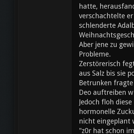
hatte, herausfan
verschachtelte e
schlenderte Adal
Weihnachtsgesch
Aber jene zu gewi
Probleme.
Zerstörerisch fe
aus Salz bis sie 
Betrunken fragte 
Deo auftreiben wü
Jedoch floh diese
hormonelle Zuck
nicht eingeplant
"z0r hat schon i