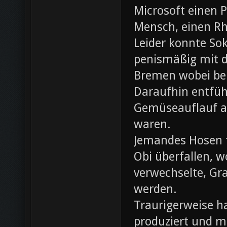
Microsoft einen 
Mensch, einen Rh
Leider konnte Sok
penismäßig mit d
Bremen wobei bei
Daraufhin entfü
Gemüseauflauf au
waren.
Jemandes Hosen f
Obi überfallen, w
verwechselte, Gr
werden.
Traurigerweise ha
produziert und m