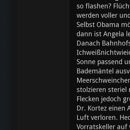
so flashen? Flüch
werden voller und
Selbst Obama möc
dann ist Angela l
Danach Bahnhofsb
Ichweißnichtwieic
Sonne passend un
Bademäntel ausve
Meerschweinchen
stolzieren steri
Flecken jedoch g
Dr. Kortez einen A
Luft verloren. H
Vorratskeller auf