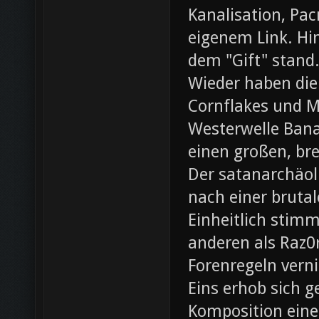
Kanalisation, Pac
eigenem Link. Hin
dem "Gift" stand
Wieder haben die
Cornflakes und M
Westerwelle Bana
einen großen, br
Der satanarchäol
nach einer bruta
Einheitlich stim
anderen als Raz0r
Forenregeln vern
Eins erhob sich 
Komposition eines