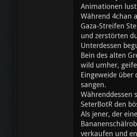
Animationen lust
Während 4chan ak
Gaza-Streifen Ste
und zerstörten du
Unterdessen beg
Bein des alten Gre
wild umher, geif
Eingeweide über d
sangen.
Währenddessen sc
SeterBotR den bö
Als jener, der e
Bananenschälrobo
verkaufen und ent