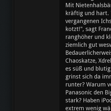
Mit Nietenhalsb
kräftig und hart.
vergangenen Ichs
kotzt!", sagt Fra
ranghöher und kl
ziemlich gut wesw
Bedauerlicherweis
Chaoskatze, Xdrel
es süß und blutig
grinst sich da im
runter? Warum ve
Panasonic den Bi
stark? Haben iPod
extrem wenig wär