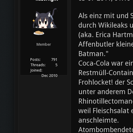
Als einz mit und 
durch Wikileaks 
(aka. Erica Hartm
Affenbutler klein
Member
Batman."
Posts:
791
Coca-Cola war ei
Threads:
5
Joined:
Restmüll-Containe
Dec 2010
Frohlocket! der S
unter anderem D
Rhinotillectoman
weil Fleischsala
anschleimte.
Atombombendeto