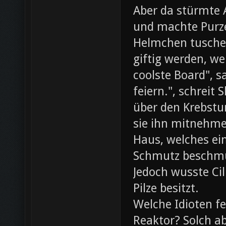
Aber da stürmte 
und machte Purze
Helmchen tusche
giftig werden, we
coolste Board", s
feiern.", schreit
über den Krebst
sie ihn mitnehme
Haus, welches ein
Schmutz beschmut
Jedoch wusste Cil
Pilze besitzt.
Welche Idioten f
Reaktor? Solch ab