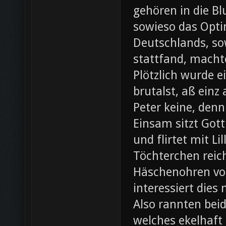
gehören in die B
sowieso das Opti
Deutschlands, so
stattfand, machte
Plötzlich wurde e
brutalst, aß einz
Peter keine, denn
Einsam sitzt Gott
und flirtet mit L
Töchterchen reic
Häschenohren vom
interessiert dies
Also rannten beid
welches ekelhaft