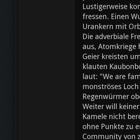
Lustigerweise ko
fressen. Einen W
Urankern mit Orb
Die adverbiale Fr
aus, Atomkriege h
Geier kreisten um
klauten Kaubonbo
laut: "We are fami
monströses Loch i
Regenwürmer obe
Weiter will keine
Kamele nicht bere
ohne Punkte zu e
Community von z0