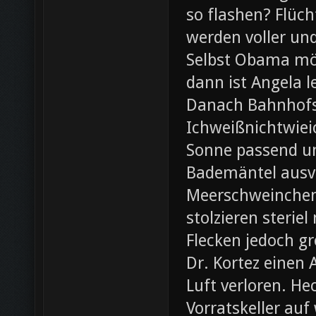
so flashen? Flüch
werden voller und
Selbst Obama möc
dann ist Angela l
Danach Bahnhofsb
Ichweißnichtwieic
Sonne passend un
Bademäntel ausve
Meerschweinchen
stolzieren steri
Flecken jedoch g
Dr. Kortez einen A
Luft verloren. H
Vorratskeller auf