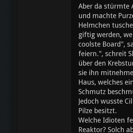
Aber da stürmte 
und machte Purze
Helmchen tusche
giftig werden, we
coolste Board", s
feiern.", schreit
über den Krebst
sie ihn mitnehme
Haus, welches ein
Schmutz beschmut
Jedoch wusste Cil
Pilze besitzt.
Welche Idioten f
Reaktor? Solch ab