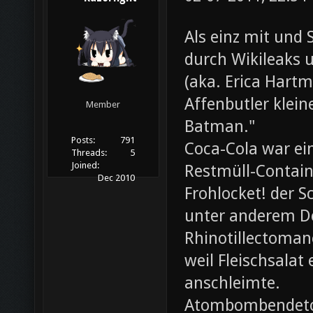
Als einz mit und 
durch Wikileaks 
(aka. Erica Hartm
Affenbutler klein
Member
Batman."
Posts:
791
Coca-Cola war ei
Threads:
5
Joined:
Restmüll-Containe
Dec 2010
Frohlocket! der S
unter anderem D
Rhinotillectoman
weil Fleischsala
anschleimte.
Atombombendeto