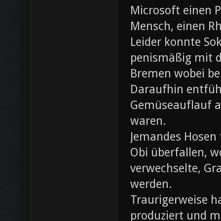
Microsoft einen 
Mensch, einen Rh
Leider konnte Sok
penismäßig mit d
Bremen wobei bei
Daraufhin entfü
Gemüseauflauf au
waren.
Jemandes Hosen f
Obi überfallen, w
verwechselte, Gr
werden.
Traurigerweise ha
produziert und m