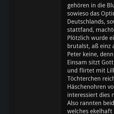
gehören in die B
sowieso das Opti
Deutschlands, so
stattfand, machte
Plötzlich wurde e
brutalst, aß einz
Peter keine, denn
Einsam sitzt Gott
und flirtet mit L
Töchterchen reic
Häschenohren vom
interessiert dies
Also rannten beid
welches ekelhaft