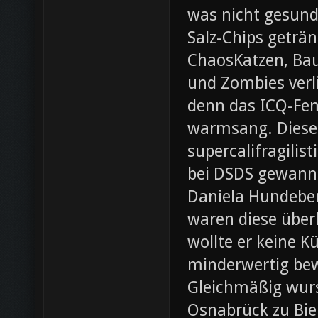
was nicht gesund
Salz-Chips geträ
ChaosKatzen, Ba
und Zombies verl
denn das ICQ-Fen
warmsang. Diese f
supercalifragilis
bei DSDS gewann
Daniela Hundeber
waren diese über
wollte er keine K
minderwertig bew
Gleichmäßig wurs
Osnabrück zu Bie