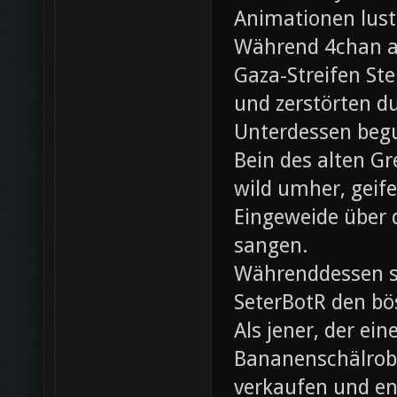
Animationen lust
Während 4chan ak
Gaza-Streifen Ste
und zerstörten du
Unterdessen beg
Bein des alten Gre
wild umher, geif
Eingeweide über d
sangen.
Währenddessen sc
SeterBotR den bö
Als jener, der e
Bananenschälrobo
verkaufen und ent