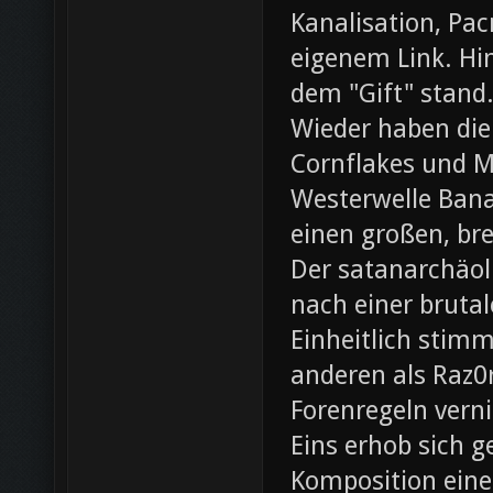
Kanalisation, Pac
eigenem Link. Hin
dem "Gift" stand
Wieder haben die
Cornflakes und M
Westerwelle Bana
einen großen, br
Der satanarchäol
nach einer bruta
Einheitlich stim
anderen als Raz0r
Forenregeln vern
Eins erhob sich 
Komposition eines