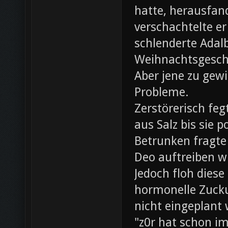
hatte, herausfan
verschachtelte e
schlenderte Adal
Weihnachtsgesch
Aber jene zu gewi
Probleme.
Zerstörerisch fe
aus Salz bis sie 
Betrunken fragte 
Deo auftreiben wü
Jedoch floh diese
hormonelle Zuck
nicht eingeplant
"z0r hat schon i