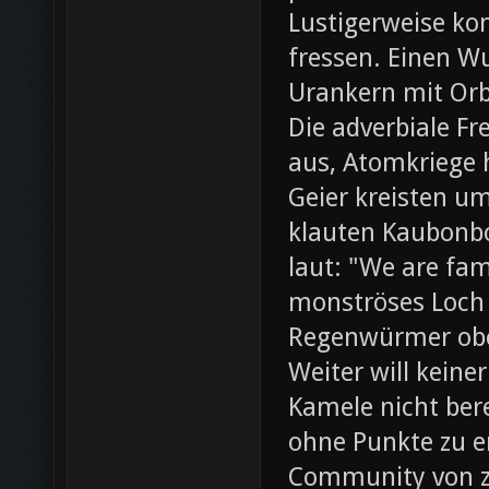
Lustigerweise ko
fressen. Einen W
Urankern mit Orb
Die adverbiale Fr
aus, Atomkriege h
Geier kreisten um
klauten Kaubonbo
laut: "We are fami
monströses Loch i
Regenwürmer obe
Weiter will keine
Kamele nicht bere
ohne Punkte zu e
Community von z0