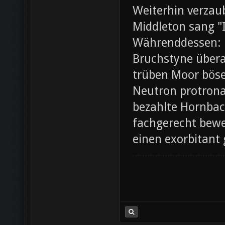
Weiterhin verza
Middleton sang "I
Währenddessen: 
Bruchstyne übera
trüben Moor böse.
Neutron protrona
bezahlte Hornbac
fachgerecht bewer
einen exorbitant