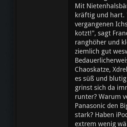
Mit Nietenhalsb
kräftig und hart.
vergangenen Ichs
kotzt!", sagt Fra
ranghöher und kl
ziemlich gut wesw
Bedauerlicherweis
Chaoskatze, Xdrel
es süß und blutig
grinst sich da im
runter? Warum ve
Panasonic den Bi
stark? Haben iPod
extrem wenig wär