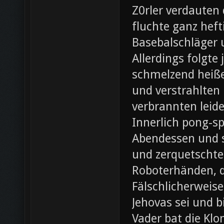
Z0rler verdauten
fluchte ganz heft
Basebalschläger 
Allerdings folgte 
schmelzend heiße
und verstrahlten 
verbrannten leide
Innerlich pong-s
Abendessen und st
und zerquetschte
Roboterhänden, d
Fälschlicherweis
Jehovas sei und b
Vader bat die Klo