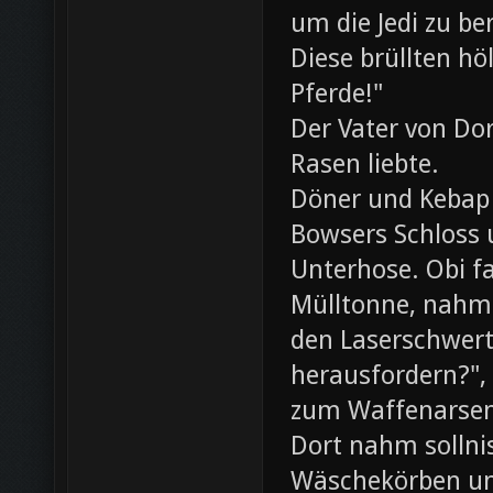
um die Jedi zu be
Diese brüllten hö
Pferde!"
Der Vater von Dor
Rasen liebte.
Döner und Kebap
Bowsers Schloss u
Unterhose. Obi f
Mülltonne, nahm
den Laserschwerte
herausfordern?",
zum Waffenarsen
Dort nahm sollni
Wäschekörben un