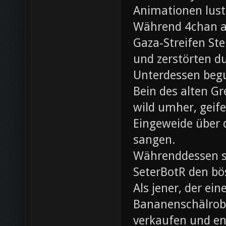
Animationen lust
Während 4chan ak
Gaza-Streifen Ste
und zerstörten du
Unterdessen beg
Bein des alten Gre
wild umher, geif
Eingeweide über d
sangen.
Währenddessen sc
SeterBotR den bö
Als jener, der e
Bananenschälrobo
verkaufen und ent