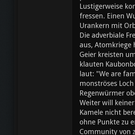
Lustigerweise ko
fressen. Einen W
Urankern mit Orb
Die adverbiale Fr
aus, Atomkriege h
Geier kreisten um
klauten Kaubonbo
laut: "We are fami
monströses Loch i
Regenwürmer obe
Weiter will keine
Kamele nicht bere
ohne Punkte zu e
Community von z0