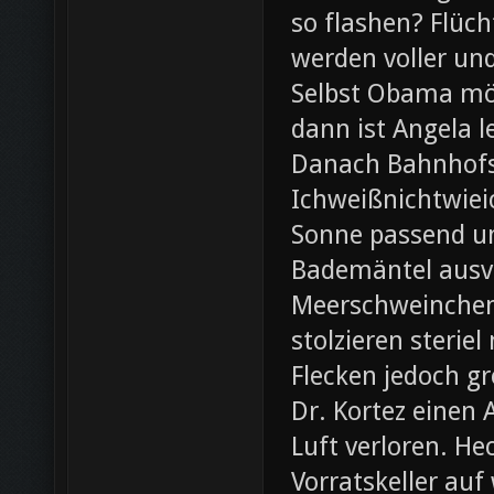
so flashen? Flüch
werden voller und
Selbst Obama möc
dann ist Angela l
Danach Bahnhofsb
Ichweißnichtwieic
Sonne passend un
Bademäntel ausve
Meerschweinchen
stolzieren steri
Flecken jedoch g
Dr. Kortez einen A
Luft verloren. H
Vorratskeller auf