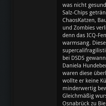
was nicht gesund
Salz-Chips geträ
ChaosKatzen, Ba
und Zombies verl
denn das ICQ-Fen
warmsang. Diese f
supercalifragilis
bei DSDS gewann
Daniela Hundeber
waren diese über
wollte er keine K
minderwertig bew
Gleichmäßig wurs
Osnabrück zu Bie