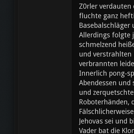
Z0rler verdauten
fluchte ganz heft
Basebalschläger 
Allerdings folgte 
schmelzend heiße
und verstrahlten 
verbrannten leide
Innerlich pong-s
Abendessen und st
und zerquetschte
Roboterhänden, d
Fälschlicherweis
Jehovas sei und b
Vader bat die Klo