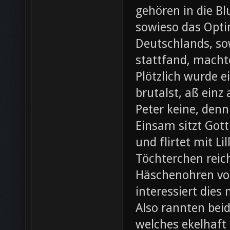
gehören in die B
sowieso das Opti
Deutschlands, so
stattfand, machte
Plötzlich wurde e
brutalst, aß einz
Peter keine, denn
Einsam sitzt Gott
und flirtet mit L
Töchterchen reic
Häschenohren vom
interessiert dies
Also rannten beid
welches ekelhaft