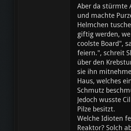
Aber da stürmte 
und machte Purze
Helmchen tusche
giftig werden, we
coolste Board", s
feiern.", schreit
über den Krebst
sie ihn mitnehme
Haus, welches ein
Schmutz beschmut
Jedoch wusste Cil
Pilze besitzt.
Welche Idioten f
Reaktor? Solch ab