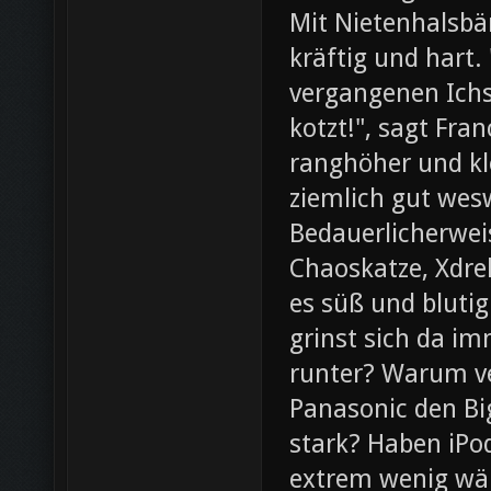
Mit Nietenhalsb
kräftig und hart.
vergangenen Ichs
kotzt!", sagt Fra
ranghöher und kl
ziemlich gut wesw
Bedauerlicherweis
Chaoskatze, Xdrel
es süß und blutig
grinst sich da im
runter? Warum ve
Panasonic den Bi
stark? Haben iPod
extrem wenig wär