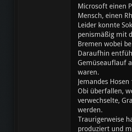
Microsoft einen 
Mensch, einen Rh
Leider konnte Sok
penismäßig mit d
Bremen wobei bei
Daraufhin entfü
Gemüseauflauf au
waren.
Jemandes Hosen f
Obi überfallen, w
verwechselte, Gr
werden.
Traurigerweise ha
produziert und m