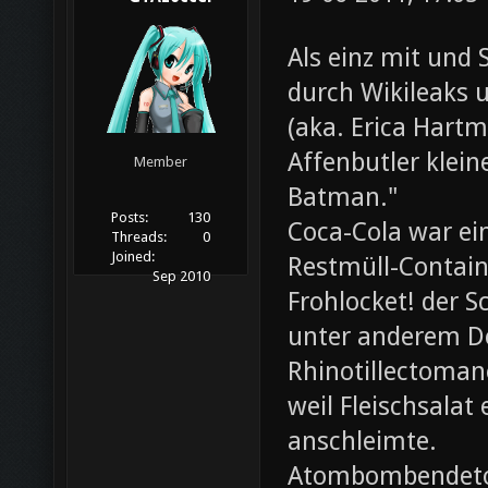
Als einz mit und 
durch Wikileaks 
(aka. Erica Hartm
Affenbutler klein
Member
Batman."
Posts:
130
Coca-Cola war ei
Threads:
0
Joined:
Restmüll-Containe
Sep 2010
Frohlocket! der S
unter anderem D
Rhinotillectoman
weil Fleischsala
anschleimte.
Atombombendeto