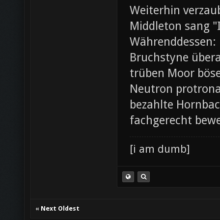
Weiterhin verza
Middleton sang "I
Währenddessen: 
Bruchstyne übera
trüben Moor böse.
Neutron protrona
bezahlte Hornbac
fachgerecht bewe
[i am dumb]
«
Next Oldest