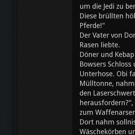
um die Jedi zu be
Diese brüllten hö
Pferde!"
Der Vater von Dor
Rasen liebte.
Döner und Kebap
Bowsers Schloss u
Unterhose. Obi f
Mülltonne, nahm
den Laserschwerte
herausfordern?",
zum Waffenarsen
Dort nahm sollni
Wäschekörben un