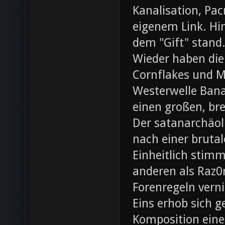
Kanalisation, Pac
eigenem Link. Hin
dem "Gift" stand
Wieder haben die
Cornflakes und M
Westerwelle Bana
einen großen, br
Der satanarchäol
nach einer bruta
Einheitlich stim
anderen als Raz0r
Forenregeln vern
Eins erhob sich 
Komposition eines