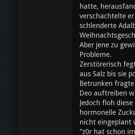
hatte, herausfan
verschachtelte e
schlenderte Adal
Weihnachtsgesch
Aber jene zu gewi
Probleme.
Zerstörerisch fe
aus Salz bis sie 
Betrunken fragte 
Deo auftreiben wü
Jedoch floh diese
hormonelle Zuck
nicht eingeplant
"z0r hat schon i