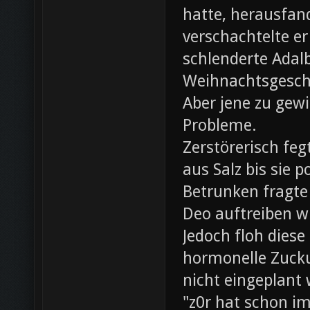
hatte, herausfan
verschachtelte e
schlenderte Adal
Weihnachtsgesch
Aber jene zu gewi
Probleme.
Zerstörerisch fe
aus Salz bis sie 
Betrunken fragte 
Deo auftreiben wü
Jedoch floh diese
hormonelle Zuck
nicht eingeplant
"z0r hat schon i