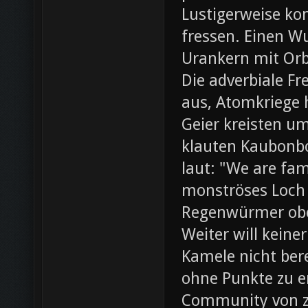
Lustigerweise ko
fressen. Einen W
Urankern mit Orb
Die adverbiale Fr
aus, Atomkriege h
Geier kreisten um
klauten Kaubonbo
laut: "We are fami
monströses Loch i
Regenwürmer obe
Weiter will keine
Kamele nicht bere
ohne Punkte zu e
Community von z0