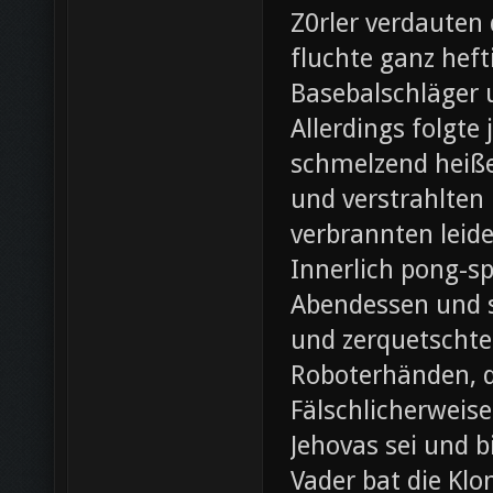
Z0rler verdauten
fluchte ganz heft
Basebalschläger 
Allerdings folgte 
schmelzend heiße
und verstrahlten 
verbrannten leide
Innerlich pong-s
Abendessen und st
und zerquetschte
Roboterhänden, d
Fälschlicherweis
Jehovas sei und b
Vader bat die Klo