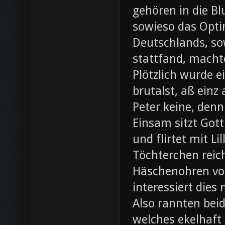
gehören in die B
sowieso das Opti
Deutschlands, so
stattfand, machte
Plötzlich wurde e
brutalst, aß einz
Peter keine, denn
Einsam sitzt Gott
und flirtet mit L
Töchterchen reic
Häschenohren vom
interessiert dies
Also rannten beid
welches ekelhaft