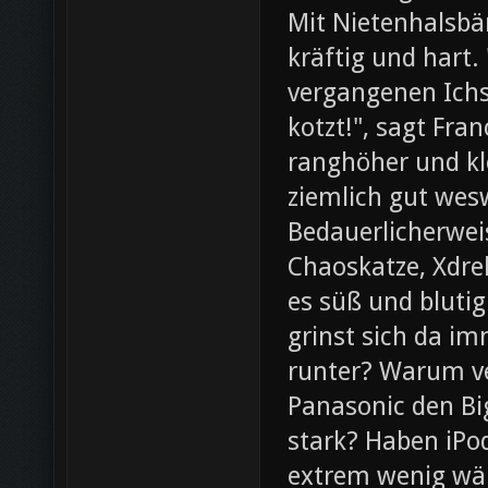
Mit Nietenhalsb
kräftig und hart.
vergangenen Ichs
kotzt!", sagt Fra
ranghöher und kl
ziemlich gut wesw
Bedauerlicherweis
Chaoskatze, Xdrel
es süß und blutig
grinst sich da im
runter? Warum ve
Panasonic den Bi
stark? Haben iPod
extrem wenig wär