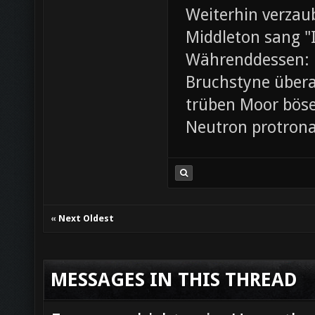
Weiterhin verza
Middleton sang "I
Währenddessen: 
Bruchstyne übera
trüben Moor böse.
Neutron protrona
«
Next Oldest
MESSAGES IN THIS THREAD