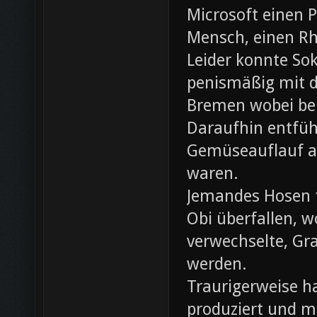
Microsoft einen 
Mensch, einen Rh
Leider konnte Sok
penismäßig mit d
Bremen wobei bei
Daraufhin entfü
Gemüseauflauf au
waren.
Jemandes Hosen f
Obi überfallen, w
verwechselte, Gr
werden.
Traurigerweise ha
produziert und m