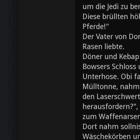
um die Jedi zu be
Diese brüllten hö
Pferde!"
Der Vater von Dor
Rasen liebte.
Döner und Kebap
Bowsers Schloss u
Unterhose. Obi f
Mülltonne, nahm
den Laserschwerte
herausfordern?",
zum Waffenarsen
Dort nahm sollni
Wäschekörben un