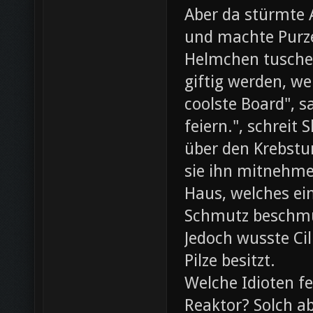
Aber da stürmte 
und machte Purze
Helmchen tusche
giftig werden, we
coolste Board", s
feiern.", schreit
über den Krebst
sie ihn mitnehme
Haus, welches ein
Schmutz beschmut
Jedoch wusste Cil
Pilze besitzt.
Welche Idioten f
Reaktor? Solch ab