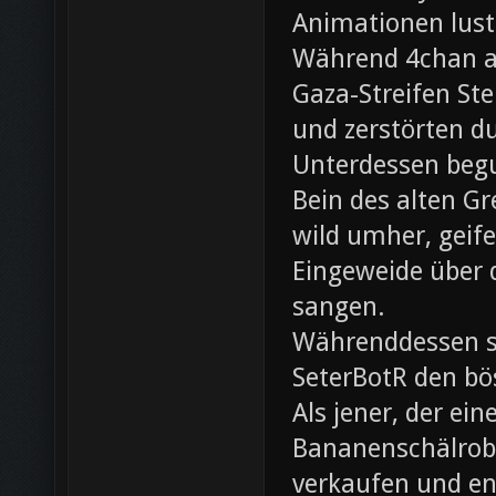
Animationen lust
Während 4chan ak
Gaza-Streifen Ste
und zerstörten du
Unterdessen beg
Bein des alten Gre
wild umher, geif
Eingeweide über d
sangen.
Währenddessen sc
SeterBotR den bö
Als jener, der e
Bananenschälrobo
verkaufen und ent