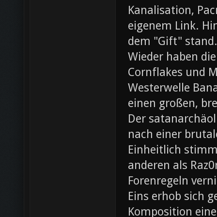
Kanalisation, Pac
eigenem Link. Hin
dem "Gift" stand
Wieder haben die
Cornflakes und M
Westerwelle Bana
einen großen, br
Der satanarchäol
nach einer bruta
Einheitlich stim
anderen als Raz0r
Forenregeln vern
Eins erhob sich 
Komposition eines