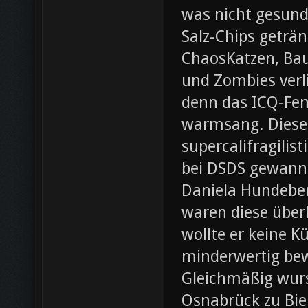
was nicht gesund
Salz-Chips geträ
ChaosKatzen, Ba
und Zombies verl
denn das ICQ-Fen
warmsang. Diese f
supercalifragilis
bei DSDS gewann
Daniela Hundeber
waren diese über
wollte er keine K
minderwertig bew
Gleichmäßig wurs
Osnabrück zu Bie