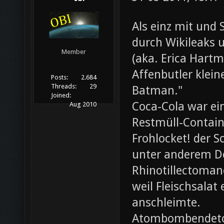
Als einz mit und 
durch Wikileaks 
Member
(aka. Erica Hartm
Affenbutler klein
Posts:
2.684
Threads:
29
Batman."
Joined:
Coca-Cola war ei
Aug 2010
Restmüll-Containe
Frohlocket! der S
unter anderem D
Rhinotillectoman
weil Fleischsala
anschleimte.
Atombombendeto