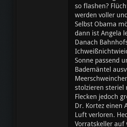
so flashen? Flüch
werden voller und
Selbst Obama möc
dann ist Angela l
Danach Bahnhofsb
Ichweißnichtwieic
Sonne passend un
Bademäntel ausve
Meerschweinchen
stolzieren steri
Flecken jedoch g
Dr. Kortez einen A
Luft verloren. H
Vorratskeller auf