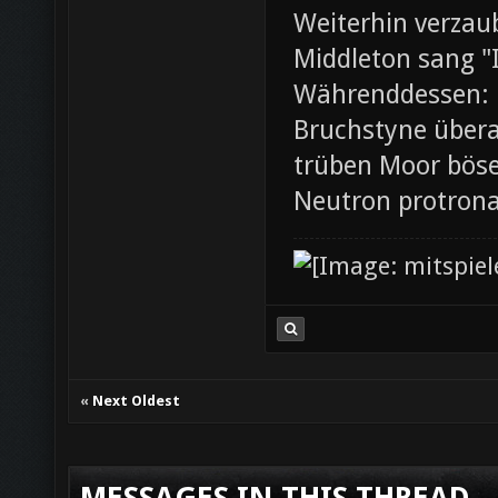
Weiterhin verza
Middleton sang "I
Währenddessen: 
Bruchstyne übera
trüben Moor böse.
Neutron protrona
«
Next Oldest