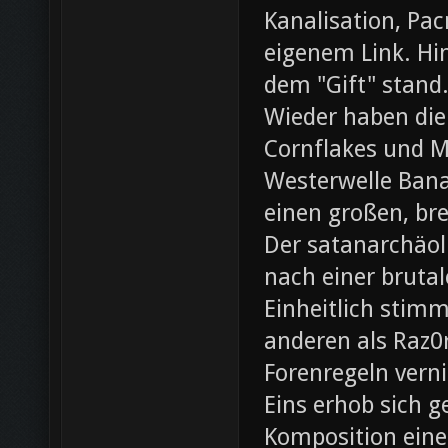
Kanalisation, Pac
eigenem Link. Hin
dem "Gift" stand
Wieder haben die
Cornflakes und M
Westerwelle Bana
einen großen, br
Der satanarchäol
nach einer bruta
Einheitlich stim
anderen als Raz0r
Forenregeln vern
Eins erhob sich 
Komposition eines