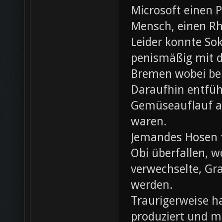
Microsoft einen 
Mensch, einen Rh
Leider konnte Sok
penismäßig mit d
Bremen wobei bei
Daraufhin entfü
Gemüseauflauf au
waren.
Jemandes Hosen f
Obi überfallen, w
verwechselte, Gr
werden.
Traurigerweise ha
produziert und m