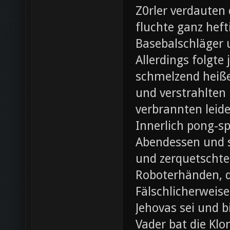
Z0rler verdauten
fluchte ganz heft
Basebalschläger 
Allerdings folgte 
schmelzend heiße
und verstrahlten 
verbrannten leide
Innerlich pong-s
Abendessen und st
und zerquetschte
Roboterhänden, d
Fälschlicherweis
Jehovas sei und b
Vader bat die Klo