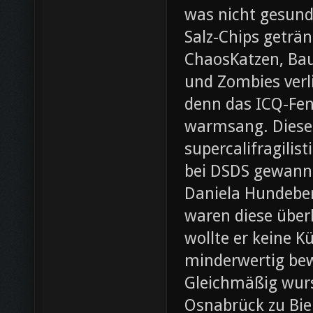
was nicht gesund
Salz-Chips geträ
ChaosKatzen, Ba
und Zombies verl
denn das ICQ-Fen
warmsang. Diese f
supercalifragilis
bei DSDS gewann
Daniela Hundeber
waren diese über
wollte er keine K
minderwertig bew
Gleichmäßig wurs
Osnabrück zu Bie