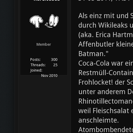
Als einz mit und 
durch Wikileaks 
(aka. Erica Hartm
Affenbutler klein
Member
Batman."
Posts:
300
Coca-Cola war ei
Threads:
25
Joined:
Restmüll-Containe
Nov 2010
Frohlocket! der S
unter anderem D
Rhinotillectoman
weil Fleischsala
anschleimte.
Atombombendeto