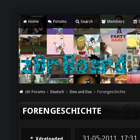
Home
Forums
Search
Members
C
z0r Forums
Deutsch
Dies und Das
Forengeschichte
FORENGESCHICHTE
31-05-2011, 17:31
Xdreloaded