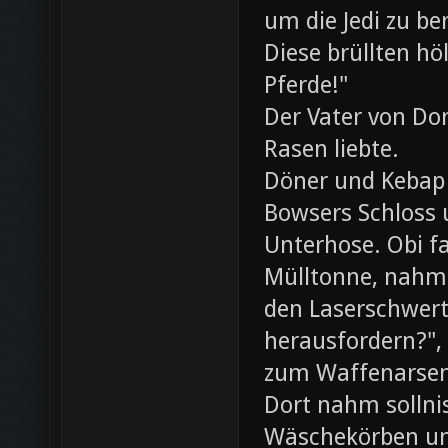
um die Jedi zu be
Diese brüllten hö
Pferde!"
Der Vater von Dor
Rasen liebte.
Döner und Kebap
Bowsers Schloss u
Unterhose. Obi f
Mülltonne, nahm
den Laserschwerte
herausfordern?",
zum Waffenarsen
Dort nahm sollni
Wäschekörben un