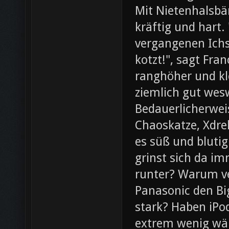
Mit Nietenhalsb
kräftig und hart.
vergangenen Ichs
kotzt!", sagt Fra
ranghöher und kl
ziemlich gut wesw
Bedauerlicherweis
Chaoskatze, Xdrel
es süß und blutig
grinst sich da im
runter? Warum ve
Panasonic den Bi
stark? Haben iPod
extrem wenig wär