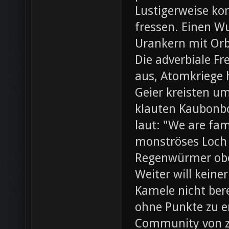
Lustigerweise ko
fressen. Einen W
Urankern mit Orb
Die adverbiale Fr
aus, Atomkriege h
Geier kreisten um
klauten Kaubonbo
laut: "We are fami
monströses Loch i
Regenwürmer obe
Weiter will keine
Kamele nicht bere
ohne Punkte zu e
Community von z0