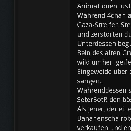
Animationen lust
Während 4chan ak
Gaza-Streifen Ste
und zerstörten du
Unterdessen beg
Bein des alten Gre
wild umher, geif
Eingeweide über d
sangen.
Währenddessen sc
SeterBotR den bö
Als jener, der e
Bananenschälrobo
verkaufen und ent