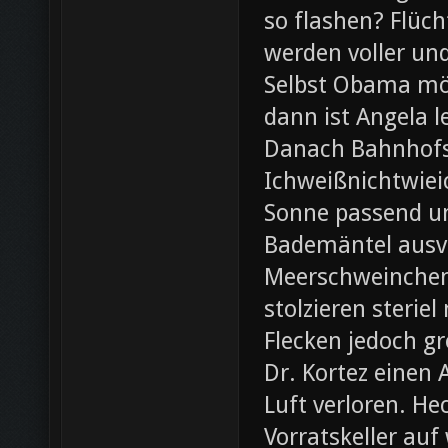
so flashen? Flüch
werden voller und
Selbst Obama möc
dann ist Angela l
Danach Bahnhofsb
Ichweißnichtwieic
Sonne passend un
Bademäntel ausve
Meerschweinchen
stolzieren steri
Flecken jedoch g
Dr. Kortez einen A
Luft verloren. H
Vorratskeller auf