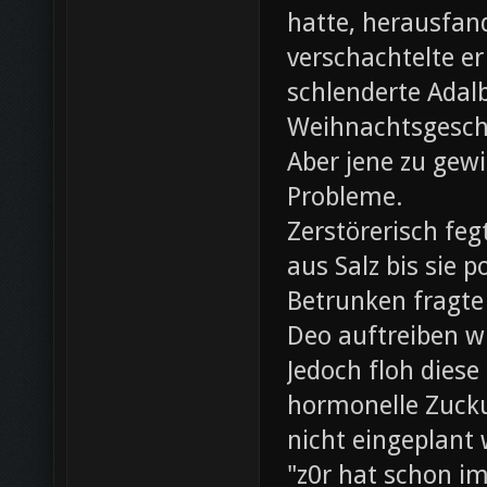
hatte, herausfan
verschachtelte e
schlenderte Adal
Weihnachtsgesch
Aber jene zu gewi
Probleme.
Zerstörerisch fe
aus Salz bis sie 
Betrunken fragte 
Deo auftreiben wü
Jedoch floh diese
hormonelle Zuck
nicht eingeplant
"z0r hat schon i