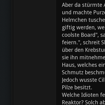
Aber da stürmte 
und machte Purze
Helmchen tusche
giftig werden, we
coolste Board", s
feiern.", schreit
über den Krebst
sie ihn mitnehme
Haus, welches ein
Schmutz beschmut
Jedoch wusste Cil
Pilze besitzt.
Welche Idioten f
Reaktor? Solch ab