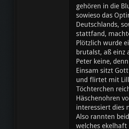
gehören in die B
sowieso das Opti
Deutschlands, so
stattfand, machte
Plötzlich wurde e
brutalst, aß einz
Peter keine, denn
Einsam sitzt Gott
und flirtet mit L
Töchterchen reic
Häschenohren vom
interessiert dies
Also rannten beid
welches ekelhaft