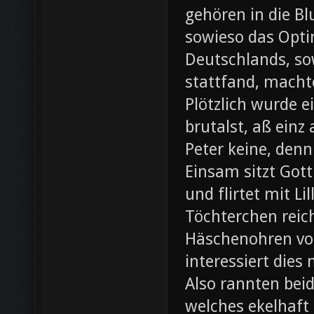
gehören in die B
sowieso das Opti
Deutschlands, so
stattfand, machte
Plötzlich wurde e
brutalst, aß einz
Peter keine, denn
Einsam sitzt Gott
und flirtet mit L
Töchterchen reic
Häschenohren vom
interessiert dies
Also rannten beid
welches ekelhaft