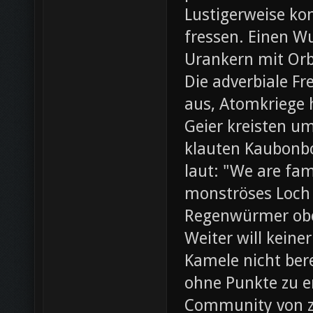
Lustigerweise ko
fressen. Einen W
Urankern mit Orb
Die adverbiale Fr
aus, Atomkriege h
Geier kreisten um
klauten Kaubonbo
laut: "We are fami
monströses Loch i
Regenwürmer obe
Weiter will keine
Kamele nicht bere
ohne Punkte zu e
Community von z0