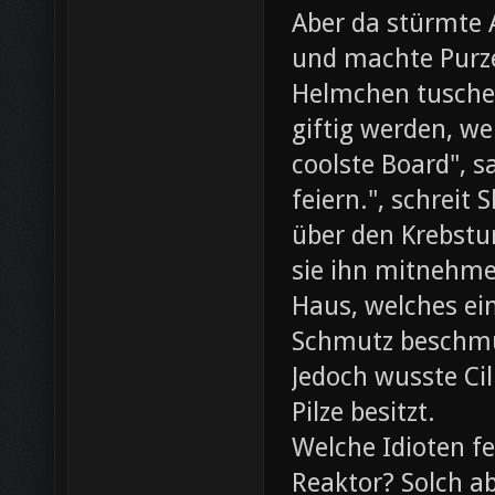
Aber da stürmte 
und machte Purze
Helmchen tusche
giftig werden, we
coolste Board", s
feiern.", schreit
über den Krebst
sie ihn mitnehme
Haus, welches ein
Schmutz beschmut
Jedoch wusste Cil
Pilze besitzt.
Welche Idioten f
Reaktor? Solch ab