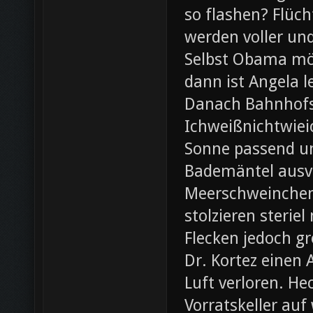
so flashen? Flüch
werden voller und
Selbst Obama möc
dann ist Angela l
Danach Bahnhofsb
Ichweißnichtwieic
Sonne passend un
Bademäntel ausve
Meerschweinchen
stolzieren steri
Flecken jedoch g
Dr. Kortez einen A
Luft verloren. H
Vorratskeller auf