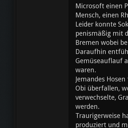
Microsoft einen 
Mensch, einen Rh
Leider konnte Sok
penismäßig mit d
Bremen wobei bei
Daraufhin entfü
Gemüseauflauf au
waren.
Jemandes Hosen f
Obi überfallen, w
verwechselte, Gr
werden.
Traurigerweise ha
produziert und m