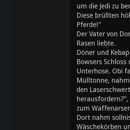
um die Jedi zu be
Diese brüllten hö
Pferde!"
Der Vater von Dor
Rasen liebte.
Döner und Kebap
Bowsers Schloss u
Unterhose. Obi f
Mülltonne, nahm
den Laserschwerte
herausfordern?",
zum Waffenarsen
Dort nahm sollni
Wäschekörben un