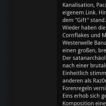
Kanalisation, Pac
eigenem Link. Hin
dem "Gift" stand
Wieder haben die
Cornflakes und M
Westerwelle Bana
einen großen, br
Der satanarchäol
nach einer bruta
Einheitlich stim
anderen als Raz0r
Forenregeln vern
Eins erhob sich 
Komposition eines