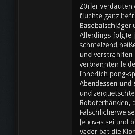
Z0rler verdauten
fluchte ganz heft
Basebalschläger 
Allerdings folgte 
schmelzend heiße
und verstrahlten 
verbrannten leide
Innerlich pong-s
Abendessen und st
und zerquetschte
Roboterhänden, d
Fälschlicherweis
Jehovas sei und b
Vader bat die Klo