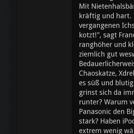
Mit Nietenhalsb
kräftig und hart.
vergangenen Ichs
kotzt!", sagt Fra
ranghöher und kl
ziemlich gut wesw
Bedauerlicherweis
Chaoskatze, Xdrel
es süß und blutig
grinst sich da im
runter? Warum ve
Panasonic den Bi
stark? Haben iPod
extrem wenig wär