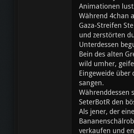
Animationen lust
Während 4chan ak
Gaza-Streifen Ste
und zerstörten du
Unterdessen beg
Bein des alten Gre
wild umher, geif
Eingeweide über d
sangen.
Währenddessen sc
SeterBotR den bö
Als jener, der e
Bananenschälrobo
verkaufen und ent