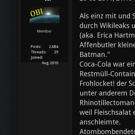
Als einz mit und 
durch Wikileaks 
Member
(aka. Erica Hartm
Affenbutler klein
Posts:
2.684
Threads:
29
Batman."
Joined:
Coca-Cola war ei
Aug 2010
Restmüll-Containe
Frohlocket! der S
unter anderem D
Rhinotillectoman
weil Fleischsala
anschleimte.
Atombombendeto