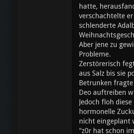
hatte, herausfan
verschachtelte e
schlenderte Adal
Weihnachtsgesch
Aber jene zu gewi
Probleme.
Zerstörerisch fe
aus Salz bis sie 
Betrunken fragte 
Deo auftreiben wü
Jedoch floh diese
hormonelle Zuck
nicht eingeplant
"z0r hat schon i