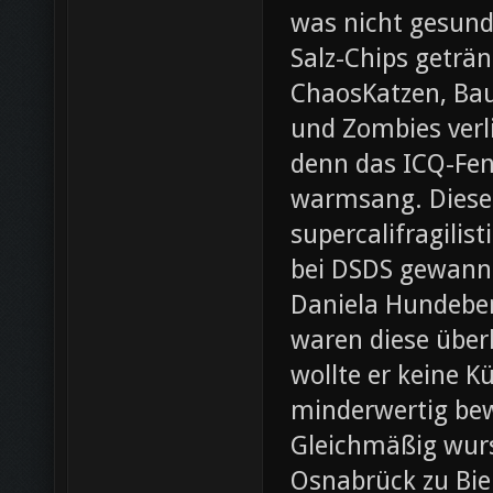
was nicht gesund
Salz-Chips geträ
ChaosKatzen, Ba
und Zombies verl
denn das ICQ-Fen
warmsang. Diese f
supercalifragilis
bei DSDS gewann
Daniela Hundeber
waren diese über
wollte er keine K
minderwertig bew
Gleichmäßig wurs
Osnabrück zu Bie