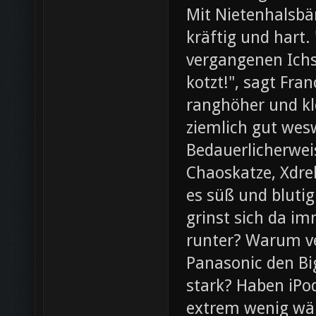
Mit Nietenhalsb
kräftig und hart.
vergangenen Ichs
kotzt!", sagt Fra
ranghöher und kl
ziemlich gut wesw
Bedauerlicherweis
Chaoskatze, Xdrel
es süß und blutig
grinst sich da im
runter? Warum ve
Panasonic den Bi
stark? Haben iPod
extrem wenig wär