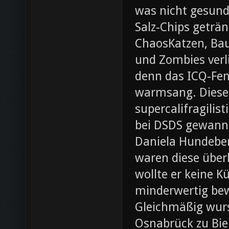
was nicht gesund
Salz-Chips geträ
ChaosKatzen, Ba
und Zombies verl
denn das ICQ-Fen
warmsang. Diese f
supercalifragilis
bei DSDS gewann
Daniela Hundeber
waren diese über
wollte er keine K
minderwertig bew
Gleichmäßig wurs
Osnabrück zu Bie