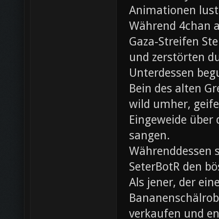
Animationen lust
Während 4chan ak
Gaza-Streifen Ste
und zerstörten du
Unterdessen beg
Bein des alten Gre
wild umher, geif
Eingeweide über d
sangen.
Währenddessen sc
SeterBotR den bö
Als jener, der e
Bananenschälrobo
verkaufen und ent