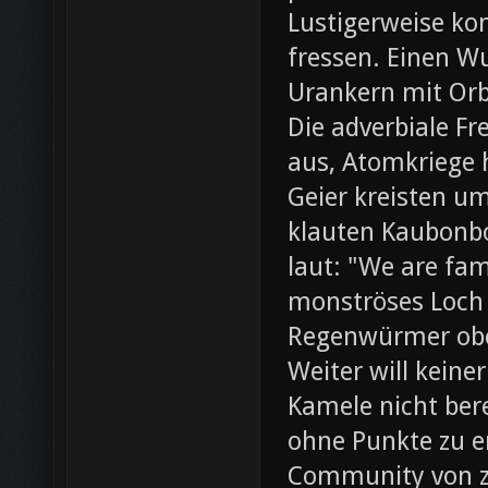
Lustigerweise ko
fressen. Einen W
Urankern mit Orb
Die adverbiale Fr
aus, Atomkriege h
Geier kreisten um
klauten Kaubonbo
laut: "We are fami
monströses Loch i
Regenwürmer obe
Weiter will keine
Kamele nicht bere
ohne Punkte zu e
Community von z0