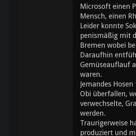
Microsoft einen 
Mensch, einen Rh
Leider konnte Sok
penismäßig mit d
Bremen wobei bei
Daraufhin entfü
Gemüseauflauf au
waren.
Jemandes Hosen f
Obi überfallen, w
verwechselte, Gr
werden.
Traurigerweise ha
produziert und m