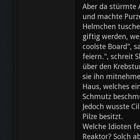
Aber da stürmte 
und machte Purze
Helmchen tusche
giftig werden, we
coolste Board", s
feiern.", schreit
über den Krebst
sie ihn mitnehme
Haus, welches ein
Schmutz beschmut
Jedoch wusste Cil
Pilze besitzt.
Welche Idioten f
Reaktor? Solch ab