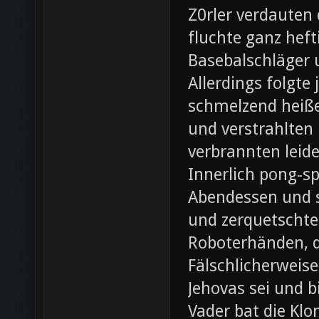
Z0rler verdauten
fluchte ganz heft
Basebalschläger 
Allerdings folgte 
schmelzend heiße
und verstrahlten 
verbrannten leide
Innerlich pong-s
Abendessen und st
und zerquetschte
Roboterhänden, d
Fälschlicherweis
Jehovas sei und b
Vader bat die Klo