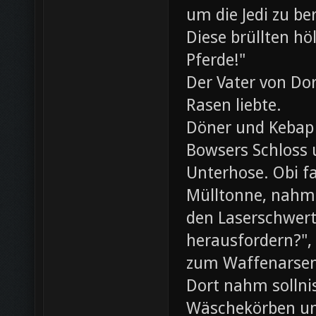
um die Jedi zu be
Diese brüllten hö
Pferde!"
Der Vater von Dor
Rasen liebte.
Döner und Kebap
Bowsers Schloss u
Unterhose. Obi f
Mülltonne, nahm
den Laserschwerte
herausfordern?",
zum Waffenarsen
Dort nahm sollni
Wäschekörben un