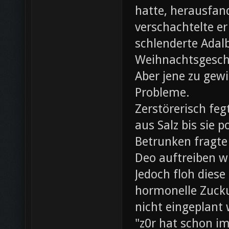
hatte, herausfan
verschachtelte e
schlenderte Adal
Weihnachtsgesch
Aber jene zu gewi
Probleme.
Zerstörerisch fe
aus Salz bis sie 
Betrunken fragte 
Deo auftreiben wü
Jedoch floh diese
hormonelle Zuck
nicht eingeplant
"z0r hat schon i