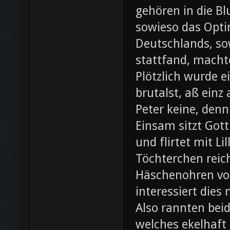
gehören in die B
sowieso das Opti
Deutschlands, so
stattfand, machte
Plötzlich wurde e
brutalst, aß einz
Peter keine, denn
Einsam sitzt Gott
und flirtet mit L
Töchterchen reic
Häschenohren vom
interessiert dies
Also rannten beid
welches ekelhaft