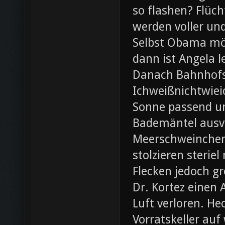
so flashen? Flüch
werden voller und
Selbst Obama möc
dann ist Angela l
Danach Bahnhofsb
Ichweißnichtwieic
Sonne passend un
Bademäntel ausve
Meerschweinchen
stolzieren steri
Flecken jedoch g
Dr. Kortez einen A
Luft verloren. H
Vorratskeller auf