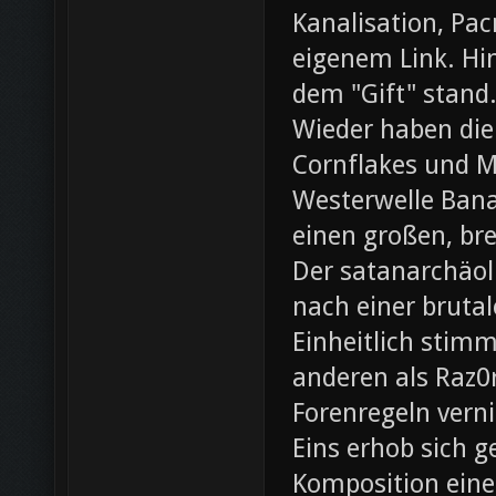
Kanalisation, Pac
eigenem Link. Hin
dem "Gift" stand
Wieder haben die
Cornflakes und M
Westerwelle Bana
einen großen, br
Der satanarchäol
nach einer bruta
Einheitlich stim
anderen als Raz0r
Forenregeln vern
Eins erhob sich 
Komposition eines