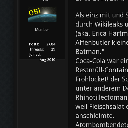
Als einz mit und 
durch Wikileaks 
Member
(aka. Erica Hartm
Affenbutler klein
Posts:
2.684
Threads:
29
Batman."
Joined:
Coca-Cola war ei
Aug 2010
Restmüll-Containe
Frohlocket! der S
unter anderem D
Rhinotillectoman
weil Fleischsala
anschleimte.
Atombombendeto