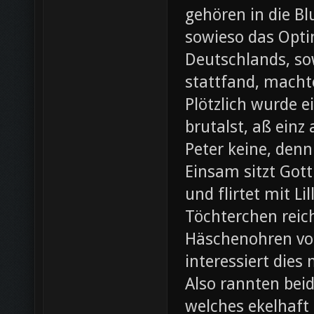
gehören in die B
sowieso das Opti
Deutschlands, so
stattfand, machte
Plötzlich wurde e
brutalst, aß einz
Peter keine, denn
Einsam sitzt Gott
und flirtet mit L
Töchterchen reic
Häschenohren vom
interessiert dies
Also rannten beid
welches ekelhaft