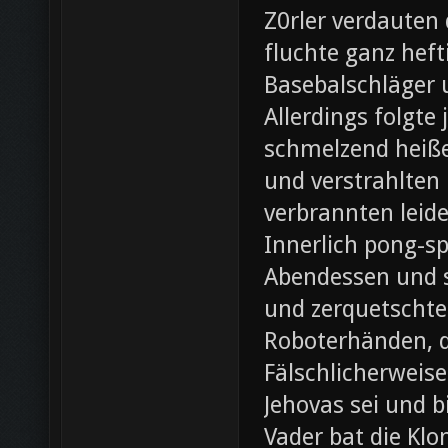
Z0rler verdauten
fluchte ganz heft
Basebalschläger 
Allerdings folgte 
schmelzend heiße
und verstrahlten 
verbrannten leide
Innerlich pong-s
Abendessen und st
und zerquetschte
Roboterhänden, d
Fälschlicherweis
Jehovas sei und b
Vader bat die Klo