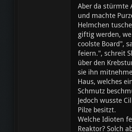
Aber da stürmte 
und machte Purze
Helmchen tusche
giftig werden, we
coolste Board", s
feiern.", schreit
über den Krebst
sie ihn mitnehme
Haus, welches ein
Schmutz beschmut
Jedoch wusste Cil
Pilze besitzt.
Welche Idioten f
Reaktor? Solch ab