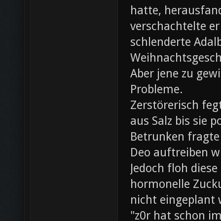
hatte, herausfan
verschachtelte e
schlenderte Adal
Weihnachtsgesch
Aber jene zu gewi
Probleme.
Zerstörerisch fe
aus Salz bis sie 
Betrunken fragte 
Deo auftreiben wü
Jedoch floh diese
hormonelle Zuck
nicht eingeplant
"z0r hat schon i