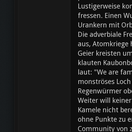
Lustigerweise ko
fressen. Einen W
Urankern mit Orb
Die adverbiale Fr
aus, Atomkriege h
Geier kreisten um
klauten Kaubonbo
laut: "We are fami
monströses Loch i
Regenwürmer obe
Weiter will keine
Kamele nicht bere
ohne Punkte zu e
Community von z0