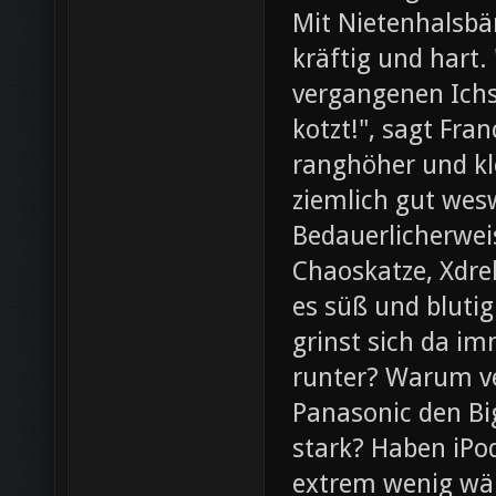
Mit Nietenhalsb
kräftig und hart.
vergangenen Ichs
kotzt!", sagt Fra
ranghöher und kl
ziemlich gut wesw
Bedauerlicherweis
Chaoskatze, Xdrel
es süß und blutig
grinst sich da im
runter? Warum ve
Panasonic den Bi
stark? Haben iPod
extrem wenig wär