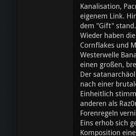
Kanalisation, Pac
eigenem Link. Hin
dem "Gift" stand
Wieder haben die
Cornflakes und M
Westerwelle Bana
einen großen, br
Der satanarchäol
nach einer bruta
Einheitlich stim
anderen als Raz0r
Forenregeln vern
Eins erhob sich 
Komposition eines