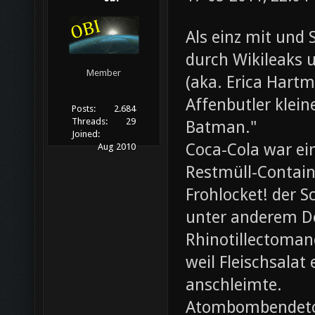
Als einz mit und 
durch Wikileaks 
Member
(aka. Erica Hartm
Affenbutler klein
Posts:
2.684
Threads:
29
Batman."
Joined:
Coca-Cola war ei
Aug 2010
Restmüll-Containe
Frohlocket! der S
unter anderem D
Rhinotillectoman
weil Fleischsala
anschleimte.
Atombombendeto