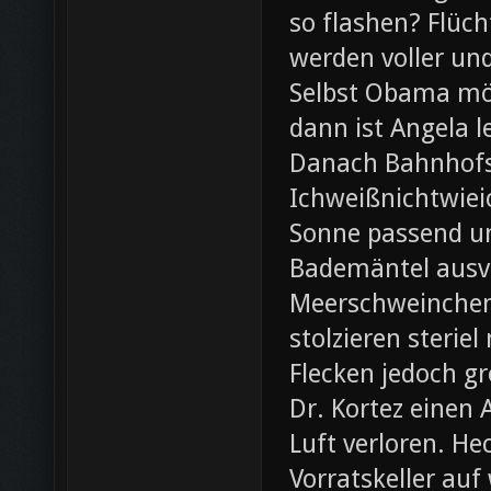
so flashen? Flüch
werden voller und
Selbst Obama möc
dann ist Angela l
Danach Bahnhofsb
Ichweißnichtwieic
Sonne passend un
Bademäntel ausve
Meerschweinchen
stolzieren steri
Flecken jedoch g
Dr. Kortez einen A
Luft verloren. H
Vorratskeller auf