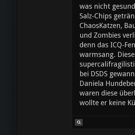
was nicht gesund
Salz-Chips geträ
ChaosKatzen, Ba
und Zombies verl
denn das ICQ-Fen
warmsang. Diese f
supercalifragilis
bei DSDS gewann
Daniela Hundeber
waren diese über
wollte er keine K