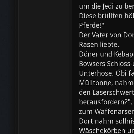
um die Jedi zu be
Diese brüllten hö
Pferde!"
Der Vater von Dor
Rasen liebte.
Döner und Kebap
Bowsers Schloss u
Unterhose. Obi f
Mülltonne, nahm
den Laserschwerte
herausfordern?",
zum Waffenarsen
Dort nahm sollni
Wäschekörben un