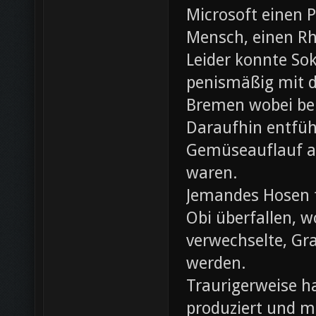
Microsoft einen 
Mensch, einen Rh
Leider konnte Sok
penismäßig mit d
Bremen wobei bei
Daraufhin entfü
Gemüseauflauf au
waren.
Jemandes Hosen f
Obi überfallen, w
verwechselte, Gr
werden.
Traurigerweise ha
produziert und m