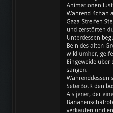
Animationen lust
Während 4chan ak
Gaza-Streifen Ste
und zerstörten du
Unterdessen beg
Bein des alten Gre
wild umher, geif
Eingeweide über d
sangen.
Währenddessen sc
SeterBotR den bö
Als jener, der e
Bananenschälrobo
verkaufen und ent