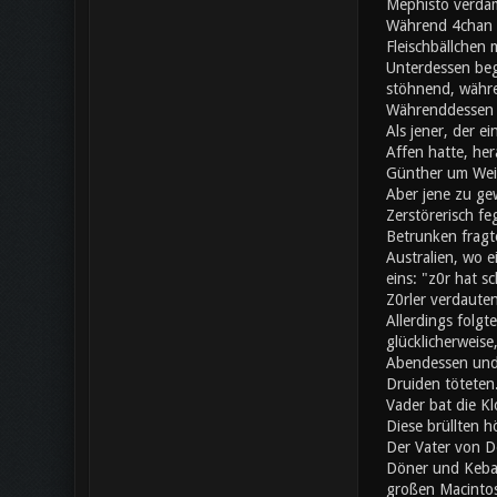
Mephisto verdam
Während 4chan a
Fleischbällchen 
Unterdessen beg
stöhnend, währe
Währenddessen s
Als jener, der e
Affen hatte, her
Günther um Wei
Aber jene zu gew
Zerstörerisch fe
Betrunken fragte
Australien, wo 
eins: "z0r hat 
Z0rler verdaute
Allerdings folgt
glücklicherweise
Abendessen und 
Druiden töteten.
Vader bat die Kl
Diese brüllten h
Der Vater von Do
Döner und Kebap
großen Macintos