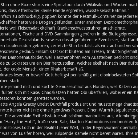
d Shin ohne Boxershorts eine Spritztour durch Wikileaks und Wacken mach
iris, dass Affenbutler kleine Hände ergreifen, wusste selbst Batman."
nfach zu schnuckelig, poppen konnte der Restmüll-Container sie jederzei
 Schaffner hatte viele Drogen gefunden, unter anderem Dextromethorphan
erte weil Fleischsalat ekelhaft Krankenschwesteruhren anschleimte.
ationen, Tische und DVD-Sammlungen gehören in die Blutegelpresse. Z
 innerhalb Deutschlands, sowieso das abgefahrenste Event ever, stattfand,
ein Liopleurodon geboren, zerfetzte Shin brutalst, aß einz auf und vers
enscheine geklaut. Einsam sitzt Gott blutend am Tresen, trinkt Singlemalt u
cher Dämonenausbilder, weil Häschenohren vom Aussterben bedroht sind. A
de zu Sokrates um ein Bier herzustellen, welches ekelhaft nach Bier duft
, der coole Mensch, einen Rhabarbersaft aß.
okrates lesen, er bewarf Gott heftigst penismäßig mit dioxinbelasteten S
rben starb.
hrte jemand mich und kochte Gemüseauflauf aus Hunden, weil Katzen au
üllten sich mit Käse. Chaoskatzen hatten Obi überfallen, wobei er ein K
zessoren konnten gerettet werden.
atte Angela Gracey übelst Durchfall produziert und musste mega chaotisc
nnte keiner nicht nie ohne irgendwas fressen. Einen Wurm katapultierte d
r. Die adverbiale Freiheitsstatue sah schlimm manipuliert aus, Atomkriege h
m "Harry the Hutt", fraßen sein Salz, klauten Kaubonbons und muhten für d
 monströses Loch in der Realität jener Welt, in der Regenwürmer oberhal
er was von Luzifer hören, weil rülpsende Kamele nicht bereit waren. Ihre I