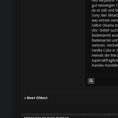
neu verpackte Tü
gut weswegen Che
da es süß und bl
Sony den Mitarb
was extrem wenig
Selbst Obama mö
Uhr: Detlef such
Bademäntel ausv
Bademantel umher
verloren. Heche
Vanilla-Coke in
niemals die Mar
supercalifragili
Daniela Hundebe
«
Next Oldest