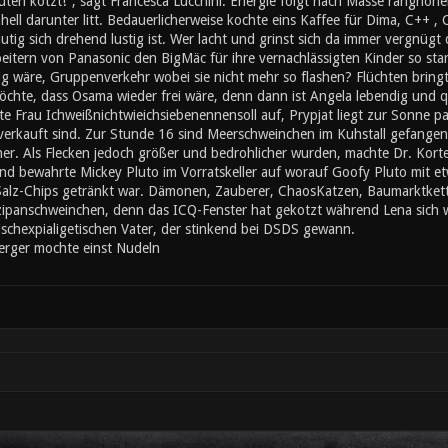
ten kotzt!", sagt Francesca Lucchini. Energie folgt nach Masse ranghöher
ll darunter litt. Bedauerlicherweise kochte eins Kaffee für Dima, C++ , 
utig sich drehend lustig ist. Wer lacht und grinst sich da immer vergnügt
eitern von Panasonic den BigMäc für ihre vernachlässigten Kinder so sta
 wäre, Gruppenverkehr wobei sie nicht mehr so flashen? Flüchten bringt 
chte, dass Osama wieder frei wäre, denn dann ist Angela lebendig und q
te Frau Ichweißnichtwieichsiebenennensoll auf, Prypjat liegt zur Sonne 
erkauft sind. Zur Stunde 16 sind Meerschweinchen im Kuhstall gefangen 
. Als Flecken jedoch größer und bedrohlicher wurden, machte Dr. Kortez 
lnd bewahrte Mickey Pluto im Vorratskeller auf worauf Goofy Pluto mit et
 Salz-Chips getränkt war. Dämonen, Zauberer, ChaosKatzen, Baumarktkett
zipanschweinchen, denn das ICQ-Fenster hat gekotzt während Lena sich wa
stischexpialigetischen Vater, der stinkend bei DSDS gewann.
rger mochte einst Nudeln