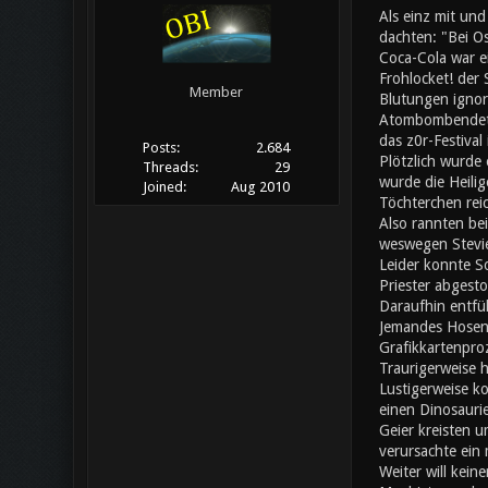
Als einz mit un
dachten: "Bei Os
Coca-Cola war ei
Frohlocket! der
Member
Blutungen ignori
Atombombendeton
das z0r-Festival
Posts:
2.684
Plötzlich wurde 
Threads:
29
wurde die Heilig
Joined:
Aug 2010
Töchterchen rei
Also rannten bei
weswegen Stevie
Leider konnte S
Priester abgesto
Daraufhin entfü
Jemandes Hosen f
Grafikkartenpro
Traurigerweise h
Lustigerweise ko
einen Dinosaurie
Geier kreisten u
verursachte ein
Weiter will kein