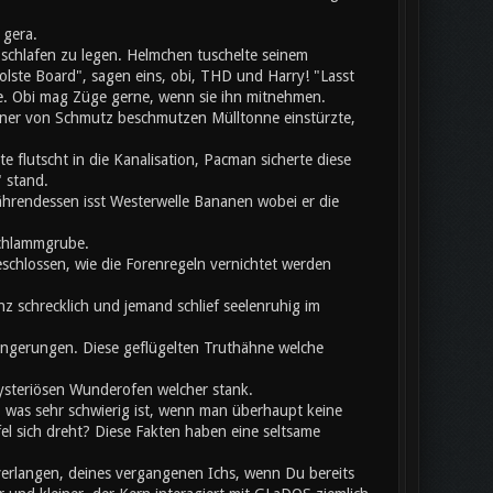
 gera.
chlafen zu legen. Helmchen tuschelte seinem
olste Board", sagen eins, obi, THD und Harry! "Lasst
te. Obi mag Züge gerne, wenn sie ihn mitnehmen.
einer von Schmutz beschmutzen Mülltonne einstürzte,
flutscht in die Kanalisation, Pacman sicherte diese
 stand.
hrendessen isst Westerwelle Bananen wobei er die
Schlammgrube.
eschlossen, wie die Forenregeln vernichtet werden
z schrecklich und jemand schlief seelenruhig im
rlängerungen. Diese geflügelten Truthähne welche
mysteriösen Wunderofen welcher stank.
, was sehr schwierig ist, wenn man überhaupt keine
 sich dreht? Diese Fakten haben eine seltsame
verlangen, deines vergangenen Ichs, wenn Du bereits