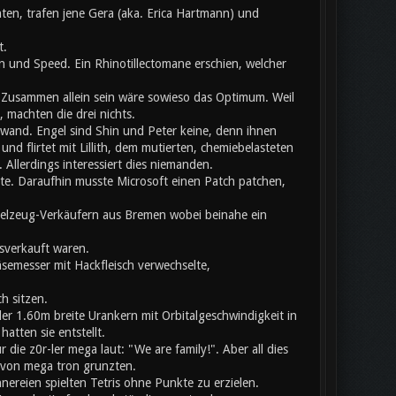
ten, trafen jene Gera (aka. Erica Hartmann) und
t.
 und Speed. Ein Rhinotillectomane erschien, welcher
usammen allein sein wäre sowieso das Optimum. Weil
 machten die drei nichts.
chwand. Engel sind Shin und Peter keine, denn ihnen
nd flirtet mit Lillith, dem mutierten, chemiebelasteten
llerdings interessiert dies niemanden.
ete. Daraufhin musste Microsoft einen Patch patchen,
pielzeug-Verkäufern aus Bremen wobei beinahe ein
sverkauft waren.
äsemesser mit Hackfleisch verwechselte,
h sitzen.
er 1.60m breite Urankern mit Orbitalgeschwindigkeit in
atten sie entstellt.
ie z0r-ler mega laut: "We are family!". Aber all dies
b von mega tron grunzten.
nnereien spielten Tetris ohne Punkte zu erzielen.