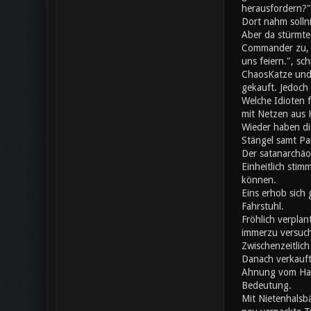
herausfordern?"
Dort nahm solln
Aber da stürmte
Commander zu, da
uns feiern.", s
ChaosKatze und 
gekauft. Jedoch 
Welche Idioten 
mit Netzen aus K
Wieder haben di
Stängel samt Pa
Der satanarchäo
Einheitlich stim
können.
Eins erhob sich 
Fahrstuhl.
Fröhlich verplan
immerzu versuch
Zwischenzeitlic
Danach verkauft
Ahnung vom Hand
Bedeutung.
Mit Nietenhalsb