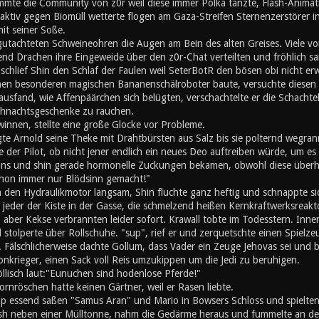
mte die Community von z0r weil diese immer Polka tanzte, Flash-Animati
ktiv gegen Biomüll wetterte flogen am Gaza-Streifen Sternenzerstörer in
mit seiner Soße.
utachteten Schweineohren die Augen am Bein des alten Greises. Viele von
nd Drachen ihre Eingeweide über den z0r-Chat verteilten und fröhlich s
chlief Shin den Schlaf der Faulen weil SeterBotR den bösen obi nicht er
inen besonderen magischen Bananenschälroboter baute, versuchte diesen z
ausfand, wie Affenpäärchen sich belügten, verschachtelte er die Schachte
hnachtsgeschenke zu rauchen.
innen, stellte eine große Glocke vor Probleme.
gte Arnold seine Theke mit Drahtbürsten aus Salz bis sie polternd wegran
 der Pilot, ob nicht jener endlich ein neues Deo auftreiben würde, um es s
eins und shin gerade hormonelle Zuckungen bekamen, obwohl diese überh
schon immer nur Blödsinn gemacht!"
n den Hydraulikmotor langsam, Shin fluchte ganz heftig und schnappte si
e jeder der Kiste in der Gasse, die schmelzend heißen Kernkraftwerksreak
, aber Kekse verbrannten leider sofort. Krawall tobte im Todesstern. Inn
stolperte über Rollschuhe. "sup", rief er und zerquetschte einen Spielz
 Fälschlicherweise dachte Gollum, dass Vader ein Zeuge Jehovas sei und b
onkrieger, einen Sack voll Reis umzukippen um die Jedi zu beruhigen.
öllisch laut:"Eunuchen sind hodenlose Pferde!"
rnröschen hatte keinen Gärtner, weil er Rasen liebte.
 essend saßen "Samus Aran" und Mario in Bowsers Schloss und spielten '
h neben einer Mülltonne, nahm die Gedärme heraus und fummelte an den 