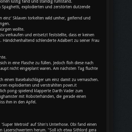
onen lustig fand und ständig rumstand.
 Spaghetti, explodierten und zerstörten dutzende
 einz' Sklaven torkelten wild umher, geifernd und
angen.
würgen wollte.
u verkaufen und entsetzt feststellte, dass er keinen
l. Händchenhaltend schlenderte Adalbert zu seiner Frau
nte.
ich in eine Flasche zu füllen. Jedoch floh diese nach
aupt nicht eingeplant waren. Am nächsten Tag fluchte
ch einen Basebalschläger um einz damit zu vernaschen.
toren explodierten und verstrahlten pown.it
erlich pong-spielend klapperte Darth Vader zum
eughamster mit Roboterhänden, die gerade einen
iss ihm in den Apfel.
Super Metroid' auf Shin's Unterhose. Obi fand einen
Laserschwertern herum. "Soll ich etwa Sithlord gera