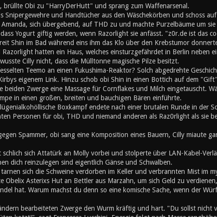
, brüllte Obi zu "HarryDerHutt" und sprang zum Waffenarsenal.
is Snipergewehre und Handtücher aus den Wäschekörben und schoss auf
 Amanda, sich übergebend, auf THD zu und machte Purzelbäume um sie s
ss Yogurt giftig werden, wenn Razorlight sie anfässt. "z0r.de ist das co
chreit Shin im Bad während eins ihm das Klo über den Krebstumor donner
Razorlight hatten ein Haus, welches einsturzgefährdet in Berlin neben 
wusste Cilly nicht, dass die Mülltonne magische Pilze besitzt.
fesselten Teemo an einen Fukushima-Reaktor? Solch abgedrehte Geschichte 
irbys eigenem Link. Hinzu schob obi Shin in einen Bottich auf dem "Gift"
e beiden Zwerge eine Massage für Cornflakes und Milch eingetauscht. Wä
mpe in einen großen, breiten und bauchigen Bären einführte.
lügenialkohöllische Boxkampf endete nach einer brutalen Runde in der 
mten Personen für obi, THD und niemand anderen als Raz0rlight als sie b
gegen Spammer, obi sang eine Komposition eines Bauern, Cilly miaute gan
t schlich sich Attatürk an Molly vorbei und stolperte über LAN-Kabel-Ve
en dich reinzulegen sind eigentlich Gänse und Schwalben.
h tarnen sich die Schweine verdorben im Keller und verbrannten Mist im 
e Obelix Asterixs Hut an Bettler aus Marzahn, um sich Geld zu verdienen
el hat. Warum machst du denn so eine komische Sache, wenn der Würfel
ändern bearbeiteten Zwerge den Wurm kräftig und hart. "Du sollst nicht 