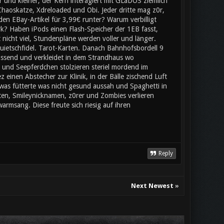
 und kleiner, der Kern interagiert mit GLaDOS ziemlich
Chaoskatze, Xdreloaded und Obi. Jeder dritte mag z0r,
 den EBay-Artikel für 3,99€ runter? Warum verbilligt
rk? Haben iPods einen Flash-Speicher der 1EB fasst,
nicht viel, Stundenpläne werden voller und länger.
uietschfidel. Tarot-Karten. Danach Bahnhofsbordell 9
passend und verkleidet in dem Strandhaus wo
und Seepferdchen stolzieren steriel mordend im
einen Abstecher zur Klinik, in der Bälle zischend Luft
was fütterte was nicht gesund aussah und Spaghetti in
en, Smileynicknamen, z0rer und Zombies verlieren
rmsang. Diese freute sich riesig auf ihren
Reply
Next Newest
»