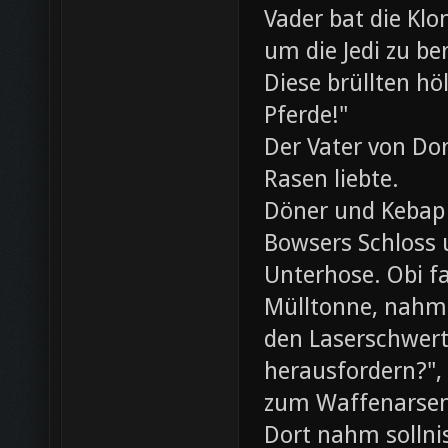
Vader bat die Klo
um die Jedi zu be
Diese brüllten hö
Pferde!"
Der Vater von Dor
Rasen liebte.
Döner und Kebap
Bowsers Schloss u
Unterhose. Obi f
Mülltonne, nahm
den Laserschwerte
herausfordern?",
zum Waffenarsen
Dort nahm sollni