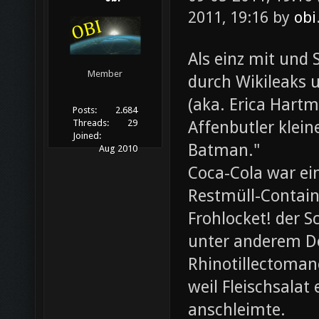
2011, 19:16 by
obi
Als einz mit und 
Member
durch Wikileaks 
(aka. Erica Hartm
Posts:
2.684
Affenbutler klein
Threads:
29
Joined:
Batman."
Aug 2010
Coca-Cola war ei
Restmüll-Containe
Frohlocket! der S
unter anderem D
Rhinotillectoman
weil Fleischsala
anschleimte.