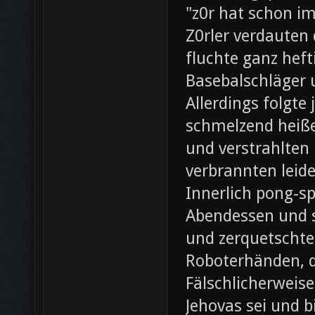
"z0r hat schon i
Z0rler verdauten
fluchte ganz heft
Basebalschläger 
Allerdings folgte 
schmelzend heiße
und verstrahlten 
verbrannten leide
Innerlich pong-s
Abendessen und st
und zerquetschte
Roboterhänden, d
Fälschlicherweis
Jehovas sei und b