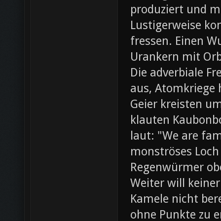
produziert und m
Lustigerweise ko
fressen. Einen W
Urankern mit Orb
Die adverbiale Fr
aus, Atomkriege h
Geier kreisten um
klauten Kaubonbo
laut: "We are fami
monströses Loch i
Regenwürmer obe
Weiter will keine
Kamele nicht bere
ohne Punkte zu e