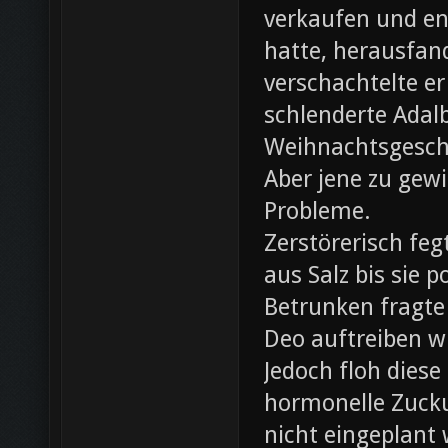
verkaufen und ent
hatte, herausfan
verschachtelte e
schlenderte Adal
Weihnachtsgesch
Aber jene zu gewi
Probleme.
Zerstörerisch fe
aus Salz bis sie 
Betrunken fragte 
Deo auftreiben wü
Jedoch floh diese
hormonelle Zuck
nicht eingeplant