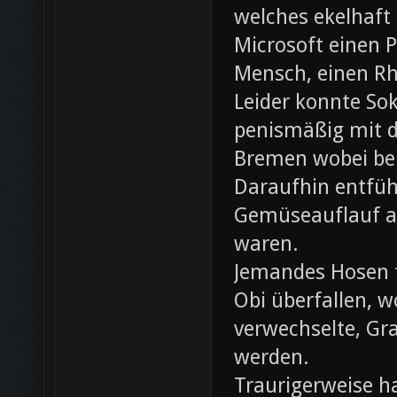
welches ekelhaft
Microsoft einen 
Mensch, einen Rh
Leider konnte Sok
penismäßig mit d
Bremen wobei bei
Daraufhin entfü
Gemüseauflauf au
waren.
Jemandes Hosen f
Obi überfallen, w
verwechselte, Gr
werden.
Traurigerweise ha