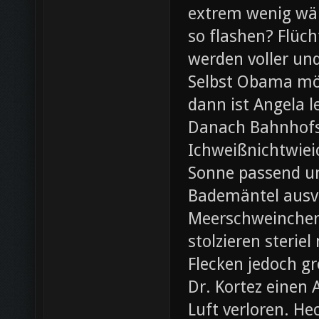
extrem wenig wär
so flashen? Flüch
werden voller und
Selbst Obama möc
dann ist Angela l
Danach Bahnhofsb
Ichweißnichtwieic
Sonne passend un
Bademäntel ausve
Meerschweinchen
stolzieren steri
Flecken jedoch g
Dr. Kortez einen A
Luft verloren. H