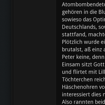
Atombombendeto
gehören in die B
sowieso das Opti
Deutschlands, so
stattfand, machte
Plötzlich wurde e
brutalst, aß einz
Peter keine, denn
Einsam sitzt Gott
und flirtet mit L
Töchterchen reic
Häschenohren vom
interessiert dies
Also rannten beid