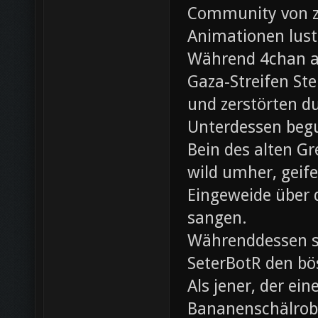
Community von z0
Animationen lust
Während 4chan ak
Gaza-Streifen Ste
und zerstörten du
Unterdessen beg
Bein des alten Gre
wild umher, geif
Eingeweide über d
sangen.
Währenddessen sc
SeterBotR den bö
Als jener, der e
Bananenschälrobo