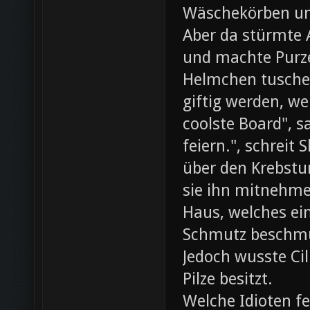
Wäschekörben un
Aber da stürmte 
und machte Purze
Helmchen tusche
giftig werden, we
coolste Board", s
feiern.", schreit
über den Krebst
sie ihn mitnehme
Haus, welches ein
Schmutz beschmut
Jedoch wusste Cil
Pilze besitzt.
Welche Idioten f