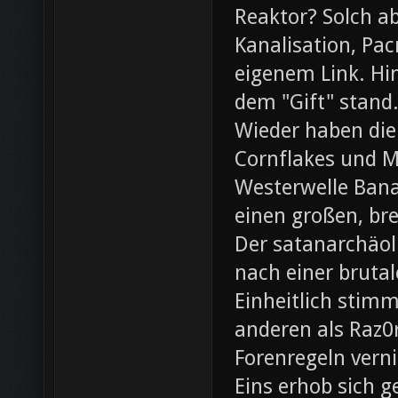
Reaktor? Solch ab
Kanalisation, Pac
eigenem Link. Hin
dem "Gift" stand
Wieder haben die
Cornflakes und M
Westerwelle Bana
einen großen, br
Der satanarchäol
nach einer bruta
Einheitlich stim
anderen als Raz0r
Forenregeln vern
Eins erhob sich 