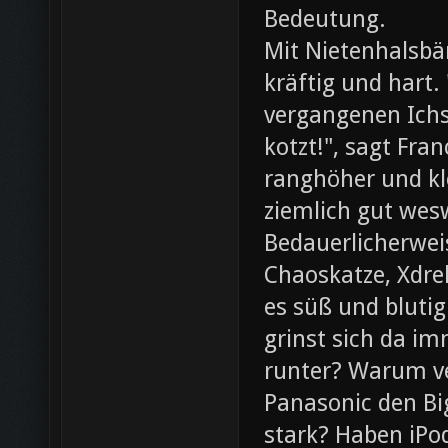
Bedeutung.
Mit Nietenhalsb
kräftig und hart.
vergangenen Ichs
kotzt!", sagt Fra
ranghöher und kl
ziemlich gut wesw
Bedauerlicherweis
Chaoskatze, Xdrel
es süß und blutig
grinst sich da im
runter? Warum ve
Panasonic den Bi
stark? Haben iPod