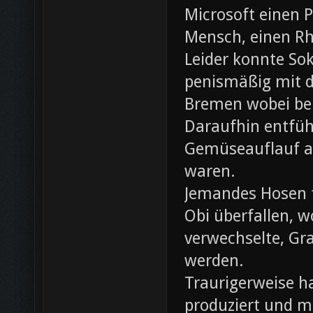
Microsoft einen 
Mensch, einen Rh
Leider konnte Sok
penismäßig mit d
Bremen wobei bei
Daraufhin entfü
Gemüseauflauf au
waren.
Jemandes Hosen f
Obi überfallen, w
verwechselte, Gr
werden.
Traurigerweise ha
produziert und m