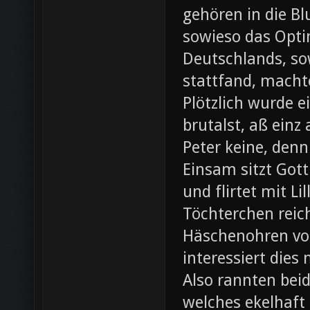
gehören in die B
sowieso das Opti
Deutschlands, so
stattfand, machte
Plötzlich wurde e
brutalst, aß einz
Peter keine, denn
Einsam sitzt Gott
und flirtet mit L
Töchterchen reic
Häschenohren vom
interessiert dies
Also rannten beid
welches ekelhaft