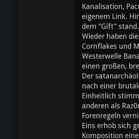
Kanalisation, Pac
eigenem Link. Hin
dem "Gift" stand
Wieder haben die
Cornflakes und M
Westerwelle Bana
einen großen, br
Der satanarchäol
nach einer bruta
Einheitlich stim
anderen als Raz0r
Forenregeln vern
Eins erhob sich 
Komposition eines