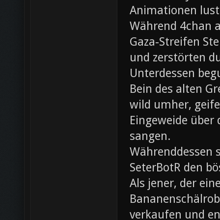
Animationen lust
Während 4chan ak
Gaza-Streifen Ste
und zerstörten du
Unterdessen beg
Bein des alten Gre
wild umher, geif
Eingeweide über d
sangen.
Währenddessen sc
SeterBotR den bö
Als jener, der e
Bananenschälrobo
verkaufen und ent