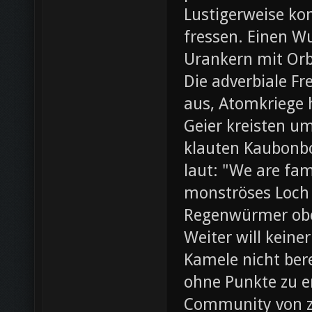
Lustigerweise ko
fressen. Einen W
Urankern mit Orb
Die adverbiale Fr
aus, Atomkriege h
Geier kreisten um
klauten Kaubonbo
laut: "We are fami
monströses Loch i
Regenwürmer obe
Weiter will keine
Kamele nicht bere
ohne Punkte zu e
Community von z0