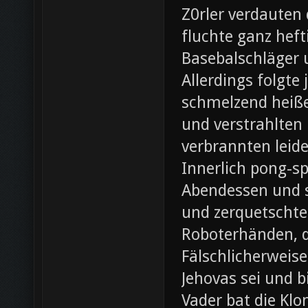
Z0rler verdauten
fluchte ganz heft
Basebalschläger 
Allerdings folgte 
schmelzend heiße
und verstrahlten 
verbrannten leide
Innerlich pong-s
Abendessen und st
und zerquetschte
Roboterhänden, d
Fälschlicherweis
Jehovas sei und b
Vader bat die Klo