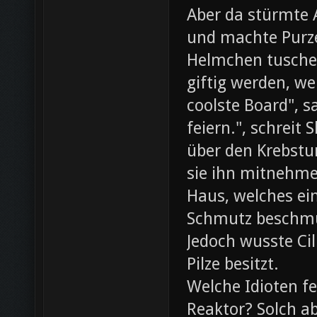
Aber da stürmte 
und machte Purze
Helmchen tusche
giftig werden, we
coolste Board", s
feiern.", schreit
über den Krebst
sie ihn mitnehme
Haus, welches ein
Schmutz beschmut
Jedoch wusste Cil
Pilze besitzt.
Welche Idioten f
Reaktor? Solch ab