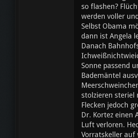
so flashen? Flüch
werden voller und
Selbst Obama möc
dann ist Angela l
Danach Bahnhofsb
Ichweißnichtwieic
Sonne passend un
Bademäntel ausve
Meerschweinchen
stolzieren steri
Flecken jedoch g
Dr. Kortez einen A
Luft verloren. H
Vorratskeller auf