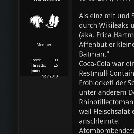
Als einz mit und 
durch Wikileaks 
(aka. Erica Hartm
Affenbutler klein
Member
Batman."
Posts:
300
Coca-Cola war ei
Threads:
25
Joined:
Restmüll-Containe
Nov 2010
Frohlocket! der S
unter anderem D
Rhinotillectoman
weil Fleischsala
anschleimte.
Atombombendeto