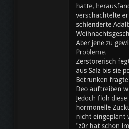
hatte, herausfan
verschachtelte e
schlenderte Adal
Weihnachtsgesch
Aber jene zu gewi
Probleme.
Zerstörerisch fe
aus Salz bis sie 
Betrunken fragte 
Deo auftreiben wü
Jedoch floh diese
hormonelle Zuck
nicht eingeplant
"z0r hat schon i