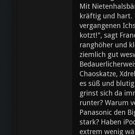
Mit Nietenhalsb
kräftig und hart.
vergangenen Ichs
kotzt!", sagt Fra
ranghöher und kl
ziemlich gut wesw
Bedauerlicherweis
Chaoskatze, Xdrel
es süß und blutig
grinst sich da im
runter? Warum ve
Panasonic den Bi
stark? Haben iPod
extrem wenig wär