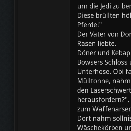
um die Jedi zu be
Diese brüllten hö
Pferde!"
Der Vater von Dor
Rasen liebte.
Döner und Kebap
Bowsers Schloss u
Unterhose. Obi f
Mülltonne, nahm
den Laserschwerte
herausfordern?",
zum Waffenarsen
Dort nahm sollni
Wäschekörben un