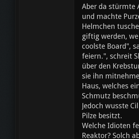
Aber da stürmte 
und machte Purze
Helmchen tusche
giftig werden, we
coolste Board", s
feiern.", schreit
über den Krebst
sie ihn mitnehme
Haus, welches ein
Schmutz beschmut
Jedoch wusste Cil
Pilze besitzt.
Welche Idioten f
Reaktor? Solch ab