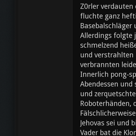
Z0rler verdauten
fluchte ganz heft
Basebalschläger 
Allerdings folgte 
schmelzend heiße
und verstrahlten 
verbrannten leide
Innerlich pong-s
Abendessen und st
und zerquetschte
Roboterhänden, d
Fälschlicherweis
Jehovas sei und b
Vader bat die Klo