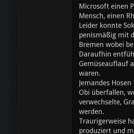
Microsoft einen 
Mensch, einen Rh
Leider konnte Sok
penismäßig mit d
Bremen wobei bei
Daraufhin entfü
Gemüseauflauf au
waren.
Jemandes Hosen f
Obi überfallen, w
verwechselte, Gr
werden.
Traurigerweise ha
produziert und m