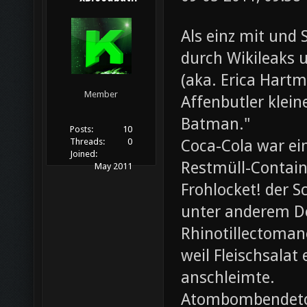
Als einz mit und 
durch Wikileaks 
(aka. Erica Hartm
Member
Affenbutler klein
Batman."
Posts:
10
Coca-Cola war ei
Threads:
0
Joined:
Restmüll-Containe
May 2011
Frohlocket! der S
unter anderem D
Rhinotillectoman
weil Fleischsala
anschleimte.
Atombombendeto