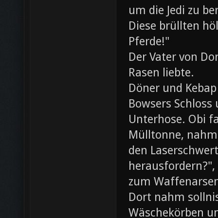
um die Jedi zu be
Diese brüllten hö
Pferde!"
Der Vater von Dor
Rasen liebte.
Döner und Kebap
Bowsers Schloss u
Unterhose. Obi f
Mülltonne, nahm
den Laserschwerte
herausfordern?",
zum Waffenarsen
Dort nahm sollni
Wäschekörben un