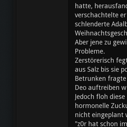
hatte, herausfan
verschachtelte e
schlenderte Adal
Weihnachtsgesch
Aber jene zu gewi
Probleme.
Zerstörerisch fe
aus Salz bis sie 
Betrunken fragte 
Deo auftreiben wü
Jedoch floh diese
hormonelle Zuck
nicht eingeplant
"z0r hat schon i