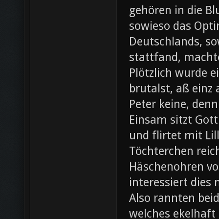
gehören in die B
sowieso das Opti
Deutschlands, so
stattfand, machte
Plötzlich wurde e
brutalst, aß einz
Peter keine, denn
Einsam sitzt Gott
und flirtet mit L
Töchterchen reic
Häschenohren vom
interessiert dies
Also rannten beid
welches ekelhaft