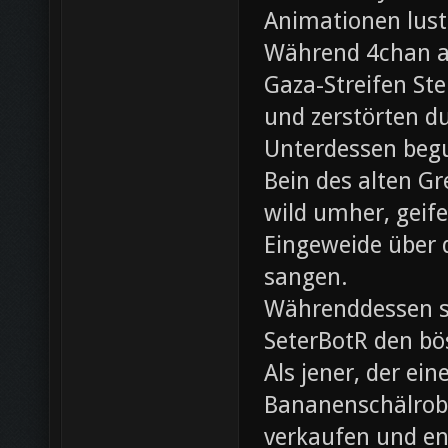
Animationen lust
Während 4chan ak
Gaza-Streifen Ste
und zerstörten du
Unterdessen beg
Bein des alten Gre
wild umher, geif
Eingeweide über d
sangen.
Währenddessen sc
SeterBotR den bö
Als jener, der e
Bananenschälrobo
verkaufen und ent