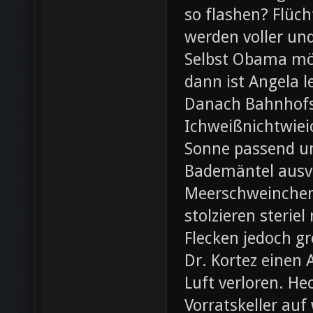
so flashen? Flüch
werden voller und
Selbst Obama möc
dann ist Angela l
Danach Bahnhofsb
Ichweißnichtwieic
Sonne passend un
Bademäntel ausve
Meerschweinchen
stolzieren steri
Flecken jedoch g
Dr. Kortez einen A
Luft verloren. H
Vorratskeller auf