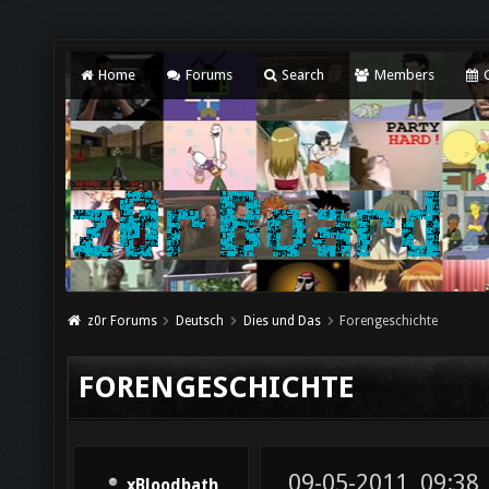
Home
Forums
Search
Members
C
z0r Forums
Deutsch
Dies und Das
Forengeschichte
FORENGESCHICHTE
09-05-2011, 09:38
xBloodbath