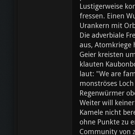
Lustigerweise ko
fressen. Einen W
Urankern mit Orb
Die adverbiale Fr
aus, Atomkriege h
Geier kreisten um
klauten Kaubonbo
laut: "We are fami
monströses Loch i
Regenwürmer obe
Weiter will keine
Kamele nicht bere
ohne Punkte zu e
Community von z0