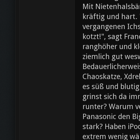
Mit Nietenhalsb
kräftig und hart.
vergangenen Ichs
kotzt!", sagt Fra
ranghöher und kl
ziemlich gut wesw
Bedauerlicherweis
Chaoskatze, Xdrel
es süß und blutig
grinst sich da im
runter? Warum ve
Panasonic den Bi
stark? Haben iPod
extrem wenig wär