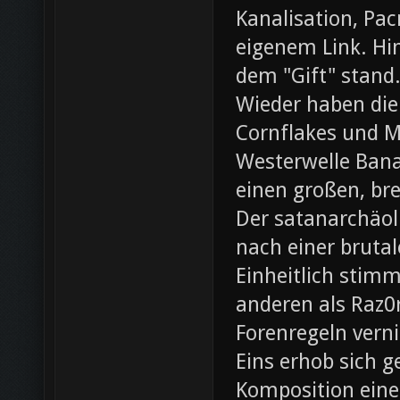
Kanalisation, Pac
eigenem Link. Hin
dem "Gift" stand
Wieder haben die
Cornflakes und M
Westerwelle Bana
einen großen, br
Der satanarchäol
nach einer bruta
Einheitlich stim
anderen als Raz0r
Forenregeln vern
Eins erhob sich 
Komposition eines