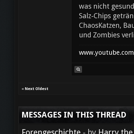
was nicht gesund
Salz-Chips geträ
ChaosKatzen, Ba
und Zombies verl
www.youtube.com/
«
Next Oldest
MESSAGES IN THIS THREAD
Forengeschichte
- by
Harry the