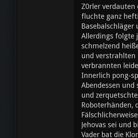
Z0rler verdauten
fluchte ganz heft
Basebalschläger 
Allerdings folgte 
schmelzend heiße
und verstrahlten 
verbrannten leide
Innerlich pong-s
Abendessen und st
und zerquetschte
Roboterhänden, d
Fälschlicherweis
Jehovas sei und b
Vader bat die Klo