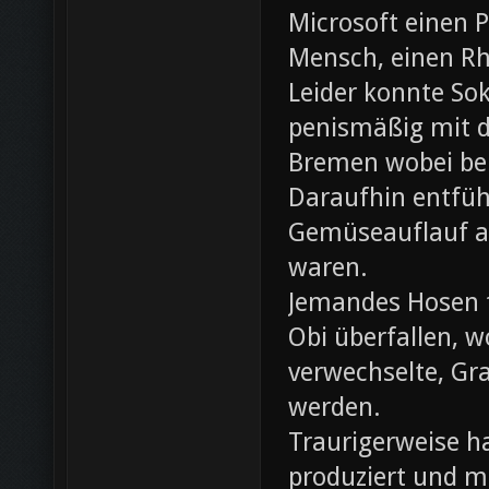
Microsoft einen 
Mensch, einen Rh
Leider konnte Sok
penismäßig mit d
Bremen wobei bei
Daraufhin entfü
Gemüseauflauf au
waren.
Jemandes Hosen f
Obi überfallen, w
verwechselte, Gr
werden.
Traurigerweise ha
produziert und m