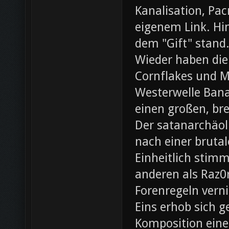
Kanalisation, Pac
eigenem Link. Hin
dem "Gift" stand
Wieder haben die
Cornflakes und M
Westerwelle Bana
einen großen, br
Der satanarchäol
nach einer bruta
Einheitlich stim
anderen als Raz0r
Forenregeln vern
Eins erhob sich 
Komposition eines