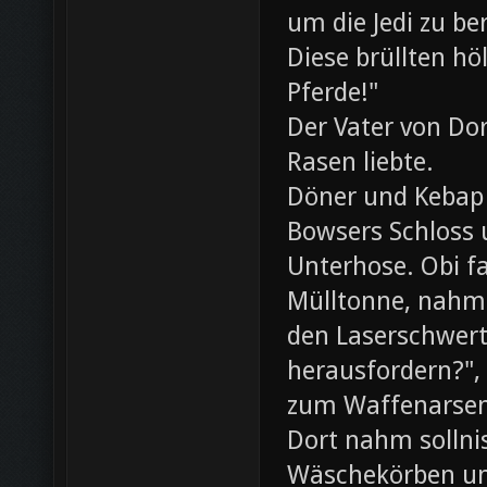
um die Jedi zu be
Diese brüllten hö
Pferde!"
Der Vater von Dor
Rasen liebte.
Döner und Kebap
Bowsers Schloss u
Unterhose. Obi f
Mülltonne, nahm
den Laserschwerte
herausfordern?",
zum Waffenarsen
Dort nahm sollni
Wäschekörben un