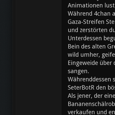
Animationen lust
Während 4chan ak
Gaza-Streifen Ste
und zerstörten du
Unterdessen beg
Bein des alten Gre
wild umher, geif
Eingeweide über d
sangen.
Währenddessen sc
SeterBotR den bö
Als jener, der e
Bananenschälrobo
verkaufen und ent