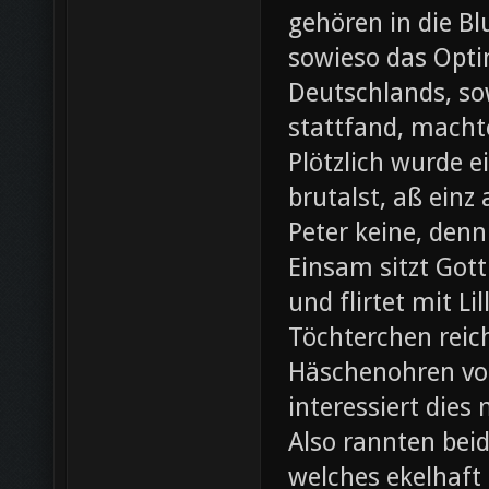
gehören in die B
sowieso das Opti
Deutschlands, so
stattfand, machte
Plötzlich wurde e
brutalst, aß einz
Peter keine, denn
Einsam sitzt Gott
und flirtet mit L
Töchterchen reic
Häschenohren vom
interessiert dies
Also rannten beid
welches ekelhaft