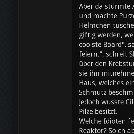
Aber da stürmte 
und machte Purze
Helmchen tusche
giftig werden, we
coolste Board", s
feiern.", schreit
über den Krebst
sie ihn mitnehme
Haus, welches ein
Schmutz beschmut
Jedoch wusste Cil
Pilze besitzt.
Welche Idioten f
Reaktor? Solch ab