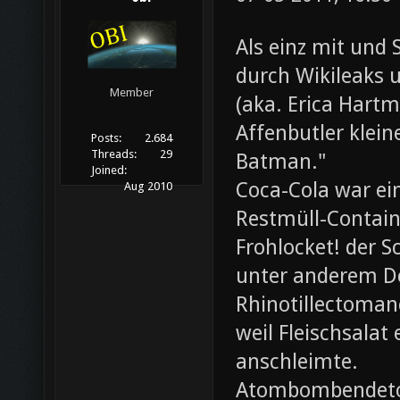
Als einz mit und 
durch Wikileaks 
Member
(aka. Erica Hartm
Affenbutler klein
Posts:
2.684
Threads:
29
Batman."
Joined:
Coca-Cola war ei
Aug 2010
Restmüll-Containe
Frohlocket! der S
unter anderem D
Rhinotillectoman
weil Fleischsala
anschleimte.
Atombombendeto