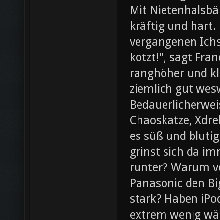
Mit Nietenhalsb
kräftig und hart.
vergangenen Ichs
kotzt!", sagt Fra
ranghöher und kl
ziemlich gut wesw
Bedauerlicherweis
Chaoskatze, Xdrel
es süß und blutig
grinst sich da im
runter? Warum ve
Panasonic den Bi
stark? Haben iPod
extrem wenig wär