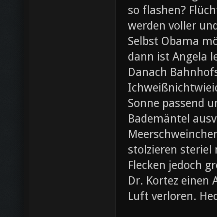
so flashen? Flüch
werden voller und
Selbst Obama möc
dann ist Angela l
Danach Bahnhofsb
Ichweißnichtwieic
Sonne passend un
Bademäntel ausve
Meerschweinchen
stolzieren steri
Flecken jedoch g
Dr. Kortez einen A
Luft verloren. H