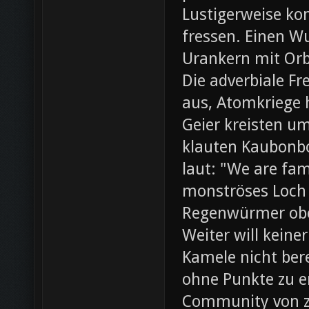
Lustigerweise ko
fressen. Einen W
Urankern mit Orb
Die adverbiale Fr
aus, Atomkriege h
Geier kreisten um
klauten Kaubonbo
laut: "We are fami
monströses Loch i
Regenwürmer obe
Weiter will keine
Kamele nicht bere
ohne Punkte zu e
Community von z0