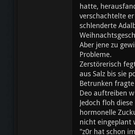
hatte, herausfan
verschachtelte e
schlenderte Adal
Weihnachtsgesch
Aber jene zu gewi
Probleme.
Zerstörerisch fe
aus Salz bis sie 
Betrunken fragte 
Deo auftreiben wü
Jedoch floh diese
hormonelle Zuck
nicht eingeplant
"z0r hat schon i