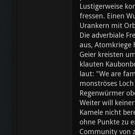
Lustigerweise ko
fressen. Einen W
Urankern mit Orb
Die adverbiale Fr
aus, Atomkriege h
Geier kreisten um
klauten Kaubonbo
laut: "We are fami
monströses Loch i
Regenwürmer obe
Weiter will keine
Kamele nicht bere
ohne Punkte zu e
Community von z0