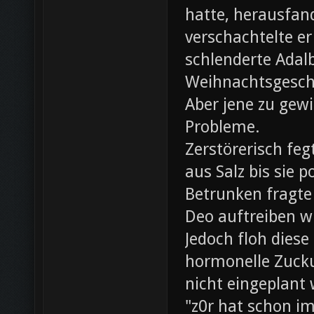
hatte, herausfan
verschachtelte e
schlenderte Adal
Weihnachtsgesch
Aber jene zu gewi
Probleme.
Zerstörerisch fe
aus Salz bis sie 
Betrunken fragte 
Deo auftreiben wü
Jedoch floh diese
hormonelle Zuck
nicht eingeplant
"z0r hat schon i