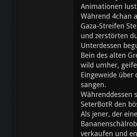
Animationen lust
Während 4chan ak
Gaza-Streifen Ste
und zerstörten du
Unterdessen beg
Bein des alten Gre
wild umher, geif
Eingeweide über d
sangen.
Währenddessen sc
SeterBotR den bö
Als jener, der e
Bananenschälrobo
verkaufen und ent