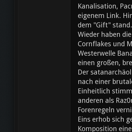
Kanalisation, Pac
eigenem Link. Hin
dem "Gift" stand
Wieder haben die
Cornflakes und M
Westerwelle Bana
einen großen, br
Der satanarchäol
nach einer bruta
Einheitlich stim
anderen als Raz0r
Forenregeln vern
Eins erhob sich 
Komposition eines