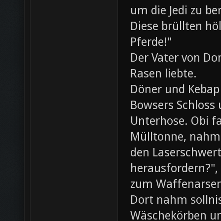
um die Jedi zu be
Diese brüllten hö
Pferde!"
Der Vater von Dor
Rasen liebte.
Döner und Kebap
Bowsers Schloss u
Unterhose. Obi f
Mülltonne, nahm
den Laserschwerte
herausfordern?",
zum Waffenarsen
Dort nahm sollni
Wäschekörben un