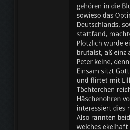
gehören in die B
sowieso das Opti
Deutschlands, so
stattfand, machte
Plötzlich wurde e
brutalst, aß einz
Peter keine, denn
Einsam sitzt Gott
und flirtet mit L
Töchterchen reic
Häschenohren vom
interessiert dies
Also rannten beid
welches ekelhaft