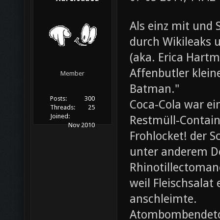
Als einz mit und 
durch Wikileaks 
(aka. Erica Hartm
Affenbutler klein
Member
Batman."
Posts:
300
Coca-Cola war ei
Threads:
25
Joined:
Restmüll-Containe
Nov 2010
Frohlocket! der S
unter anderem D
Rhinotillectoman
weil Fleischsala
anschleimte.
Atombombendeto