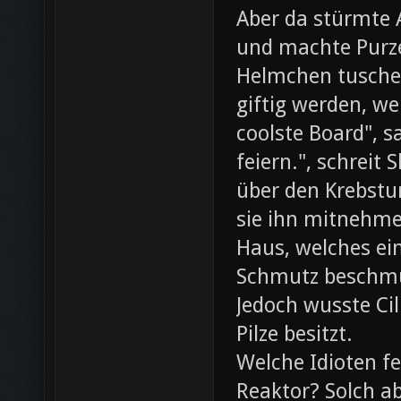
Aber da stürmte 
und machte Purze
Helmchen tusche
giftig werden, we
coolste Board", s
feiern.", schreit
über den Krebst
sie ihn mitnehme
Haus, welches ein
Schmutz beschmut
Jedoch wusste Cil
Pilze besitzt.
Welche Idioten f
Reaktor? Solch ab