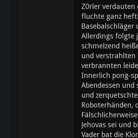
Z0rler verdauten
fluchte ganz heft
Basebalschläger 
Allerdings folgte 
schmelzend heiße
und verstrahlten 
verbrannten leide
Innerlich pong-s
Abendessen und st
und zerquetschte
Roboterhänden, d
Fälschlicherweis
Jehovas sei und b
Vader bat die Klo