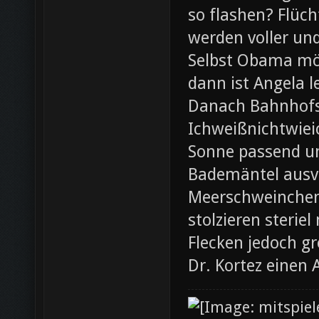
so flashen? Flüch
werden voller und
Selbst Obama möc
dann ist Angela l
Danach Bahnhofsb
Ichweißnichtwieic
Sonne passend un
Bademäntel ausve
Meerschweinchen
stolzieren steri
Flecken jedoch g
Dr. Kortez einen 