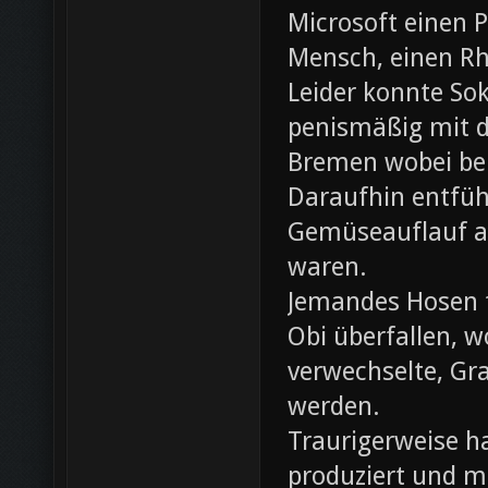
Microsoft einen 
Mensch, einen Rh
Leider konnte Sok
penismäßig mit d
Bremen wobei bei
Daraufhin entfü
Gemüseauflauf au
waren.
Jemandes Hosen f
Obi überfallen, w
verwechselte, Gr
werden.
Traurigerweise ha
produziert und m