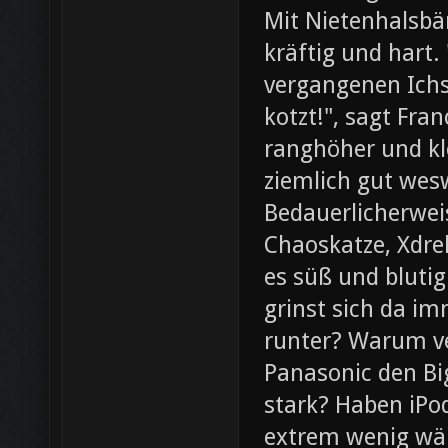
Mit Nietenhalsb
kräftig und hart.
vergangenen Ichs
kotzt!", sagt Fra
ranghöher und kl
ziemlich gut wesw
Bedauerlicherweis
Chaoskatze, Xdrel
es süß und blutig
grinst sich da im
runter? Warum ve
Panasonic den Bi
stark? Haben iPod
extrem wenig wär