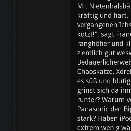
Mit Nietenhalsb
kräftig und hart.
vergangenen Ichs
kotzt!", sagt Fra
ranghöher und kl
ziemlich gut wesw
Bedauerlicherweis
Chaoskatze, Xdrel
es süß und blutig
grinst sich da im
runter? Warum ve
Panasonic den Bi
stark? Haben iPod
extrem wenig wär