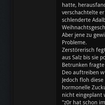
hatte, herausfan
verschachtelte e
schlenderte Adal
Weihnachtsgesch
Aber jene zu gewi
Probleme.
Zerstörerisch fe
aus Salz bis sie 
Betrunken fragte 
Deo auftreiben wü
Jedoch floh diese
hormonelle Zuck
nicht eingeplant
"z0r hat schon i