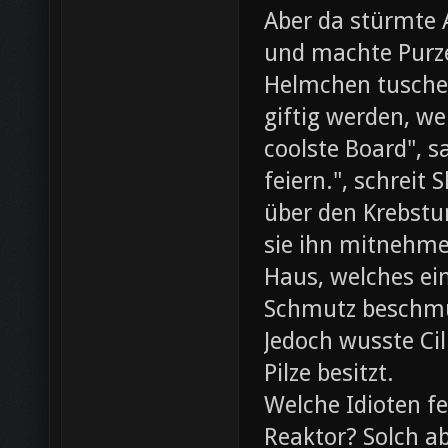
Aber da stürmte 
und machte Purze
Helmchen tusche
giftig werden, we
coolste Board", s
feiern.", schreit
über den Krebst
sie ihn mitnehme
Haus, welches ein
Schmutz beschmut
Jedoch wusste Cil
Pilze besitzt.
Welche Idioten f
Reaktor? Solch ab