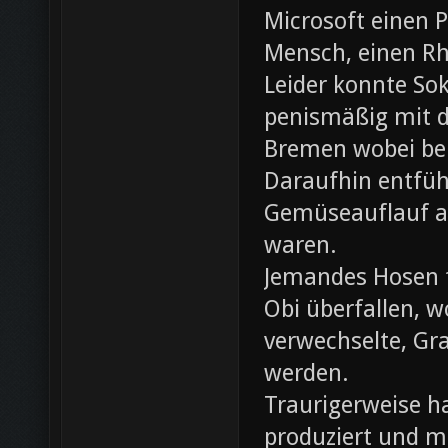
Microsoft einen 
Mensch, einen Rh
Leider konnte Sok
penismäßig mit d
Bremen wobei bei
Daraufhin entfü
Gemüseauflauf au
waren.
Jemandes Hosen f
Obi überfallen, w
verwechselte, Gr
werden.
Traurigerweise ha
produziert und m