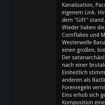
Kanalisation, Pac
eigenem Link. Hin
dem "Gift" stand
Wieder haben die
Cornflakes und M
Westerwelle Bana
einen großen, br
Der satanarchäol
nach einer bruta
Einheitlich stim
anderen als Raz0r
Forenregeln vern
Eins erhob sich 
Komposition eines