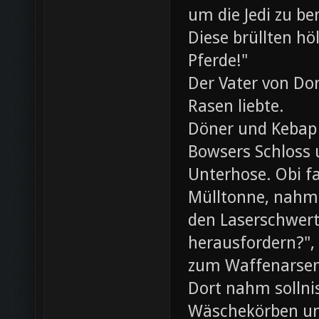
um die Jedi zu be
Diese brüllten hö
Pferde!"
Der Vater von Dor
Rasen liebte.
Döner und Kebap
Bowsers Schloss u
Unterhose. Obi f
Mülltonne, nahm
den Laserschwerte
herausfordern?",
zum Waffenarsen
Dort nahm sollni
Wäschekörben un