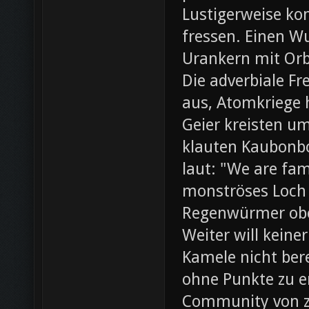
Lustigerweise ko
fressen. Einen W
Urankern mit Orb
Die adverbiale Fr
aus, Atomkriege h
Geier kreisten um
klauten Kaubonbo
laut: "We are fami
monströses Loch i
Regenwürmer obe
Weiter will keine
Kamele nicht bere
ohne Punkte zu e
Community von z0