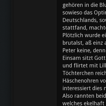
gehören in die B
sowieso das Opti
Deutschlands, so
stattfand, machte
Plötzlich wurde e
brutalst, aß einz
Peter keine, denn
Einsam sitzt Gott
und flirtet mit L
Töchterchen reic
Häschenohren vom
interessiert dies
Also rannten beid
welches ekelhaft