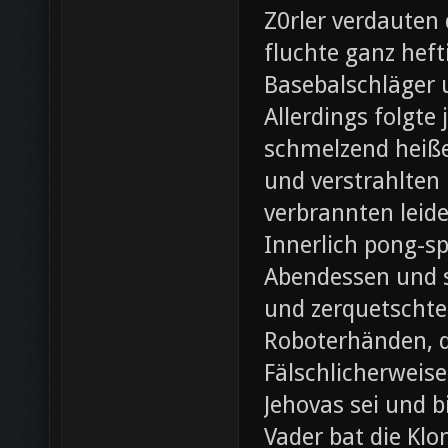
Z0rler verdauten
fluchte ganz heft
Basebalschläger 
Allerdings folgte 
schmelzend heiße
und verstrahlten 
verbrannten leide
Innerlich pong-s
Abendessen und st
und zerquetschte
Roboterhänden, d
Fälschlicherweis
Jehovas sei und b
Vader bat die Klo