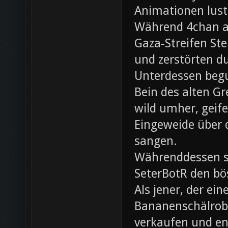
Animationen lust
Während 4chan ak
Gaza-Streifen Ste
und zerstörten du
Unterdessen beg
Bein des alten Gre
wild umher, geif
Eingeweide über d
sangen.
Währenddessen sc
SeterBotR den bö
Als jener, der e
Bananenschälrobo
verkaufen und ent