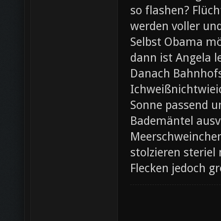
so flashen? Flüch
werden voller und
Selbst Obama möc
dann ist Angela l
Danach Bahnhofsb
Ichweißnichtwieic
Sonne passend un
Bademäntel ausve
Meerschweinchen
stolzieren steri
Flecken jedoch g