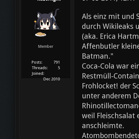
Als einz mit und 
durch Wikileaks 
(aka. Erica Hartm
Affenbutler klein
Member
Batman."
Posts:
791
Coca-Cola war ei
Threads:
5
Joined:
Restmüll-Containe
Dec 2010
Frohlocket! der S
unter anderem D
Rhinotillectoman
weil Fleischsala
anschleimte.
Atombombendeto