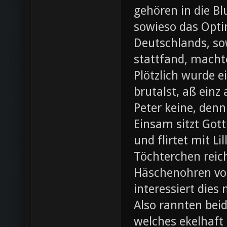
gehören in die B
sowieso das Opti
Deutschlands, so
stattfand, machte
Plötzlich wurde e
brutalst, aß einz
Peter keine, denn
Einsam sitzt Gott
und flirtet mit L
Töchterchen reic
Häschenohren vom
interessiert dies
Also rannten beid
welches ekelhaft