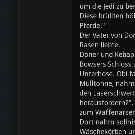
um die Jedi zu be
Diese brüllten hö
Pferde!"
Der Vater von Dor
Rasen liebte.
Döner und Kebap
Bowsers Schloss u
Unterhose. Obi f
Mülltonne, nahm
den Laserschwerte
herausfordern?",
zum Waffenarsen
Dort nahm sollni
Wäschekörben un