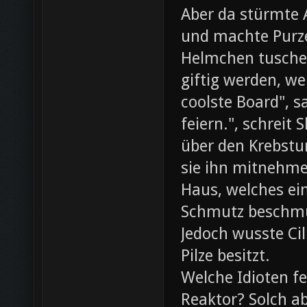
Aber da stürmte 
und machte Purze
Helmchen tusche
giftig werden, we
coolste Board", s
feiern.", schreit
über den Krebst
sie ihn mitnehme
Haus, welches ein
Schmutz beschmut
Jedoch wusste Cil
Pilze besitzt.
Welche Idioten f
Reaktor? Solch ab