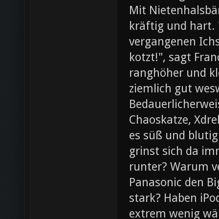
Mit Nietenhalsb
kräftig und hart.
vergangenen Ichs
kotzt!", sagt Fra
ranghöher und kl
ziemlich gut wesw
Bedauerlicherweis
Chaoskatze, Xdrel
es süß und blutig
grinst sich da im
runter? Warum ve
Panasonic den Bi
stark? Haben iPod
extrem wenig wär