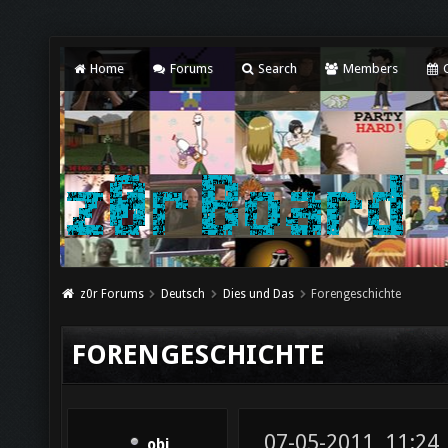
Home
Forums
Search
Members
C
z0r Forums
Deutsch
Dies und Das
Forengeschichte
FORENGESCHICHTE
07-05-2011, 11:24
obi