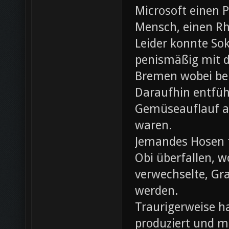
Microsoft einen 
Mensch, einen Rh
Leider konnte Sok
penismäßig mit d
Bremen wobei bei
Daraufhin entfü
Gemüseauflauf au
waren.
Jemandes Hosen f
Obi überfallen, w
verwechselte, Gr
werden.
Traurigerweise ha
produziert und m