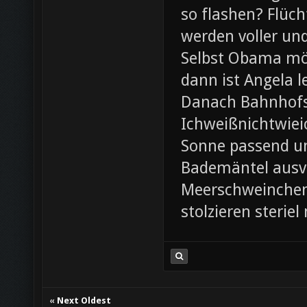
so flashen? Flüch
werden voller und
Selbst Obama möc
dann ist Angela l
Danach Bahnhofsb
Ichweißnichtwieic
Sonne passend un
Bademäntel ausve
Meerschweinchen
stolzieren steri
«
Next Oldest