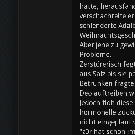
hatte, herausfan
verschachtelte e
schlenderte Adal
Weihnachtsgesch
Aber jene zu gewi
Probleme.
Zerstörerisch fe
aus Salz bis sie 
Betrunken fragte 
Deo auftreiben wü
Jedoch floh diese
hormonelle Zuck
nicht eingeplant
"z0r hat schon i