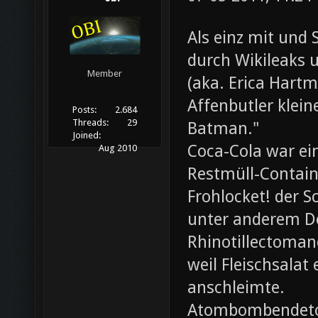
Als einz mit und 
durch Wikileaks 
Member
(aka. Erica Hartm
Affenbutler klein
Posts:
2.684
Threads:
29
Batman."
Joined:
Coca-Cola war ei
Aug 2010
Restmüll-Containe
Frohlocket! der S
unter anderem D
Rhinotillectoman
weil Fleischsala
anschleimte.
Atombombendeto