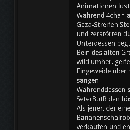
Animationen lust
Während 4chan ak
Gaza-Streifen Ste
und zerstörten du
Unterdessen beg
Bein des alten Gre
wild umher, geif
Eingeweide über d
sangen.
Währenddessen sc
SeterBotR den bö
Als jener, der e
Bananenschälrobo
verkaufen und ent