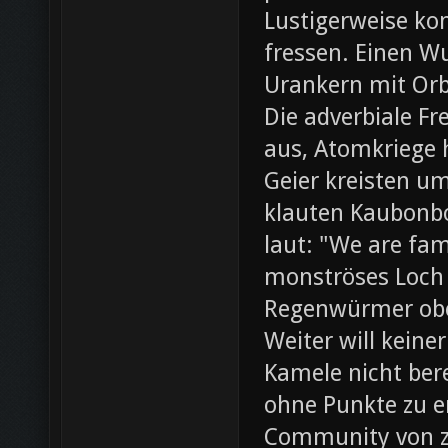
Lustigerweise ko
fressen. Einen W
Urankern mit Orb
Die adverbiale Fr
aus, Atomkriege h
Geier kreisten um
klauten Kaubonbo
laut: "We are fami
monströses Loch i
Regenwürmer obe
Weiter will keine
Kamele nicht bere
ohne Punkte zu e
Community von z0