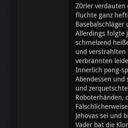
Z0rler verdauten
fluchte ganz heft
Basebalschläger 
Allerdings folgte 
schmelzend heiße
und verstrahlten 
verbrannten leide
Innerlich pong-s
Abendessen und st
und zerquetschte
Roboterhänden, d
Fälschlicherweis
Jehovas sei und b
Vader bat die Klo