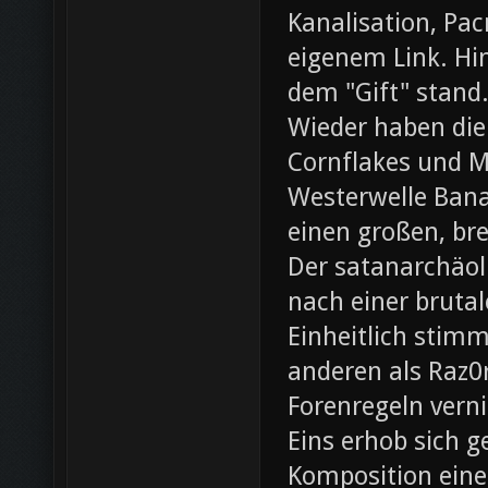
Kanalisation, Pac
eigenem Link. Hin
dem "Gift" stand
Wieder haben die
Cornflakes und M
Westerwelle Bana
einen großen, br
Der satanarchäol
nach einer bruta
Einheitlich stim
anderen als Raz0r
Forenregeln vern
Eins erhob sich 
Komposition eines