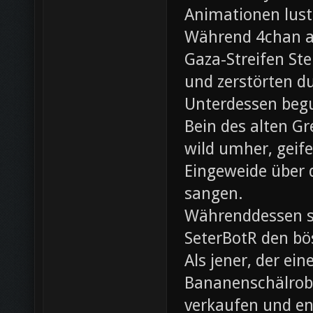
Animationen lust
Während 4chan ak
Gaza-Streifen Ste
und zerstörten du
Unterdessen beg
Bein des alten Gre
wild umher, geif
Eingeweide über d
sangen.
Währenddessen sc
SeterBotR den bö
Als jener, der e
Bananenschälrobo
verkaufen und ent