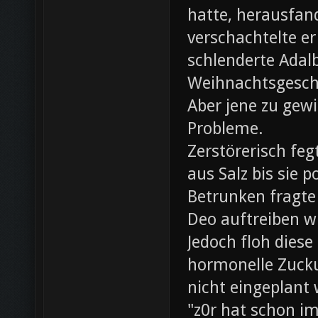
hatte, herausfan
verschachtelte e
schlenderte Adal
Weihnachtsgesch
Aber jene zu gewi
Probleme.
Zerstörerisch fe
aus Salz bis sie 
Betrunken fragte 
Deo auftreiben wü
Jedoch floh diese
hormonelle Zuck
nicht eingeplant
"z0r hat schon i