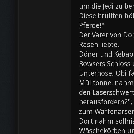
um die Jedi zu be
Diese brüllten hö
Pferde!"
Der Vater von Dor
Rasen liebte.
Döner und Kebap
Bowsers Schloss u
Unterhose. Obi f
Mülltonne, nahm
den Laserschwerte
herausfordern?",
zum Waffenarsen
Dort nahm sollni
Wäschekörben un