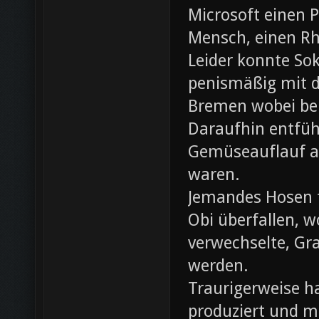
Microsoft einen 
Mensch, einen Rh
Leider konnte Sok
penismäßig mit d
Bremen wobei bei
Daraufhin entfü
Gemüseauflauf au
waren.
Jemandes Hosen f
Obi überfallen, w
verwechselte, Gr
werden.
Traurigerweise ha
produziert und m