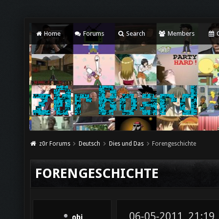
Home
Forums
Search
Members
C
z0r Forums
Deutsch
Dies und Das
Forengeschichte
FORENGESCHICHTE
06-05-2011, 21:19
obi