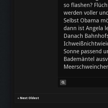
so flashen? Flüch
werden voller und
Selbst Obama möc
dann ist Angela l
Danach Bahnhofsb
Ichweißnichtwieic
Sonne passend un
Bademäntel ausve
Meerschweinche
«
Next Oldest