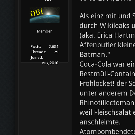
Als einz mit und 
durch Wikileaks 
Member
(aka. Erica Hartm
Affenbutler klein
Posts:
2.684
Threads:
29
Batman."
Joined:
Coca-Cola war ei
Aug 2010
Restmüll-Containe
Frohlocket! der S
unter anderem D
Rhinotillectoman
weil Fleischsala
anschleimte.
Atombombendeto