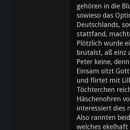
gehören in die B
sowieso das Opti
Deutschlands, so
stattfand, machte
Plötzlich wurde e
brutalst, aß einz
Peter keine, denn
Einsam sitzt Gott
und flirtet mit L
Töchterchen reic
Häschenohren vom
interessiert dies
Also rannten beid
welches ekelhaft