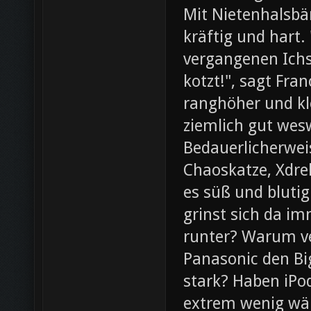
Mit Nietenhalsb
kräftig und hart.
vergangenen Ichs
kotzt!", sagt Fra
ranghöher und kl
ziemlich gut wesw
Bedauerlicherweis
Chaoskatze, Xdrel
es süß und blutig
grinst sich da im
runter? Warum ve
Panasonic den Bi
stark? Haben iPod
extrem wenig wär