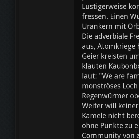
Lustigerweise ko
fressen. Einen W
Urankern mit Orb
Die adverbiale Fr
aus, Atomkriege h
Geier kreisten um
klauten Kaubonbo
laut: "We are fami
monströses Loch i
Regenwürmer obe
Weiter will keine
Kamele nicht bere
ohne Punkte zu e
Community von z0