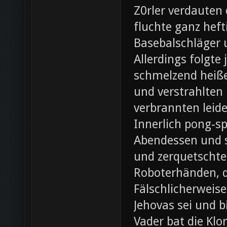
Z0rler verdauten
fluchte ganz heft
Basebalschläger 
Allerdings folgte 
schmelzend heiße
und verstrahlten 
verbrannten leide
Innerlich pong-s
Abendessen und st
und zerquetschte
Roboterhänden, d
Fälschlicherweis
Jehovas sei und b
Vader bat die Klo