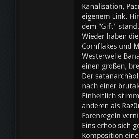
Kanalisation, Pac
eigenem Link. Hin
dem "Gift" stand
Wieder haben die
Cornflakes und M
Westerwelle Bana
einen großen, br
Der satanarchäol
nach einer bruta
Einheitlich stim
anderen als Raz0r
Forenregeln vern
Eins erhob sich 
Komposition eines