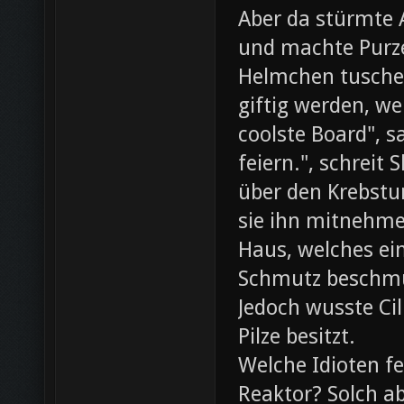
Aber da stürmte 
und machte Purze
Helmchen tusche
giftig werden, we
coolste Board", s
feiern.", schreit
über den Krebst
sie ihn mitnehme
Haus, welches ein
Schmutz beschmut
Jedoch wusste Cil
Pilze besitzt.
Welche Idioten f
Reaktor? Solch ab