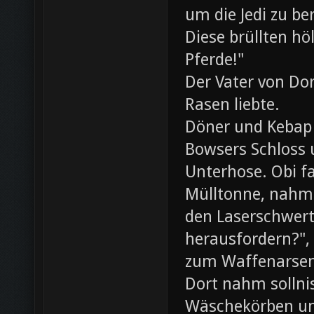
um die Jedi zu be
Diese brüllten hö
Pferde!"
Der Vater von Dor
Rasen liebte.
Döner und Kebap
Bowsers Schloss u
Unterhose. Obi f
Mülltonne, nahm
den Laserschwerte
herausfordern?",
zum Waffenarsen
Dort nahm sollni
Wäschekörben un