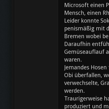
Microsoft einen 
Mensch, einen Rh
Leider konnte Sok
penismäßig mit d
Bremen wobei bei
Daraufhin entfü
Gemüseauflauf au
waren.
Jemandes Hosen f
Obi überfallen, w
verwechselte, Gr
werden.
Traurigerweise ha
produziert und m