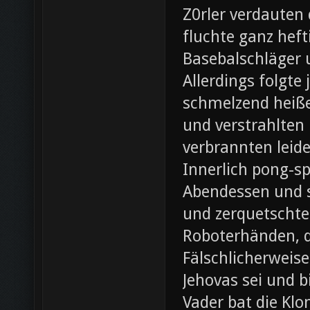
Z0rler verdauten
fluchte ganz heft
Basebalschläger 
Allerdings folgte 
schmelzend heiße
und verstrahlten 
verbrannten leide
Innerlich pong-s
Abendessen und st
und zerquetschte
Roboterhänden, d
Fälschlicherweis
Jehovas sei und b
Vader bat die Klo