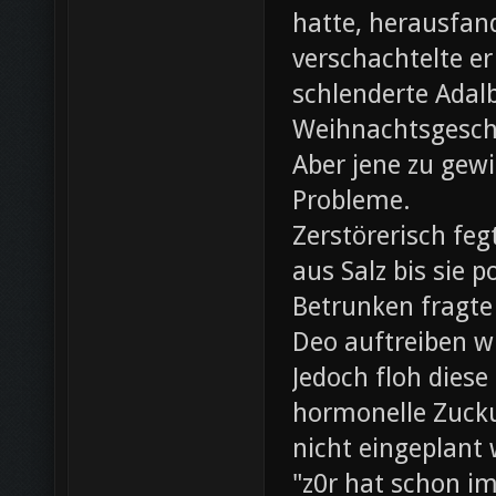
hatte, herausfan
verschachtelte e
schlenderte Adal
Weihnachtsgesch
Aber jene zu gewi
Probleme.
Zerstörerisch fe
aus Salz bis sie 
Betrunken fragte 
Deo auftreiben wü
Jedoch floh diese
hormonelle Zuck
nicht eingeplant
"z0r hat schon i