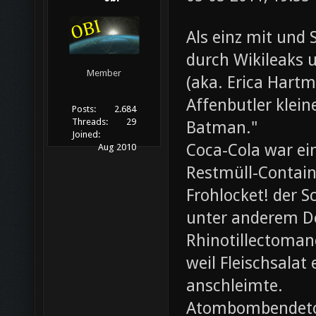
Als einz mit und 
durch Wikileaks 
Member
(aka. Erica Hartm
Affenbutler klein
Posts:
2.684
Threads:
29
Batman."
Joined:
Coca-Cola war ei
Aug 2010
Restmüll-Containe
Frohlocket! der S
unter anderem D
Rhinotillectoman
weil Fleischsala
anschleimte.
Atombombendeto