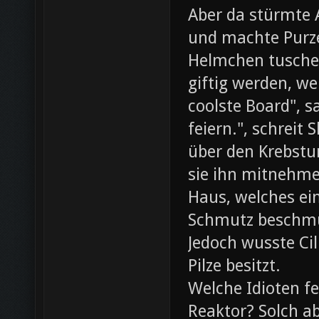
Aber da stürmte 
und machte Purze
Helmchen tusche
giftig werden, we
coolste Board", s
feiern.", schreit
über den Krebst
sie ihn mitnehme
Haus, welches ein
Schmutz beschmut
Jedoch wusste Cil
Pilze besitzt.
Welche Idioten f
Reaktor? Solch ab