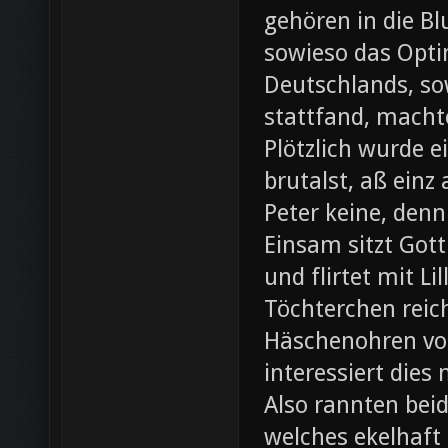
gehören in die B
sowieso das Opti
Deutschlands, so
stattfand, machte
Plötzlich wurde e
brutalst, aß einz
Peter keine, denn
Einsam sitzt Gott
und flirtet mit L
Töchterchen reic
Häschenohren vom
interessiert dies
Also rannten beid
welches ekelhaft