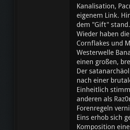
Kanalisation, Pac
eigenem Link. Hin
dem "Gift" stand
Wieder haben die
Cornflakes und M
Westerwelle Bana
einen großen, br
Der satanarchäol
nach einer bruta
Einheitlich stim
anderen als Raz0r
Forenregeln vern
Eins erhob sich 
Komposition eines