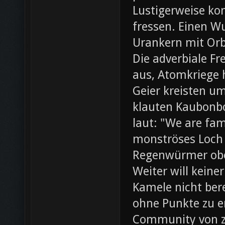
Lustigerweise ko
fressen. Einen W
Urankern mit Orb
Die adverbiale Fr
aus, Atomkriege h
Geier kreisten um
klauten Kaubonbo
laut: "We are fami
monströses Loch i
Regenwürmer obe
Weiter will keine
Kamele nicht bere
ohne Punkte zu e
Community von z0