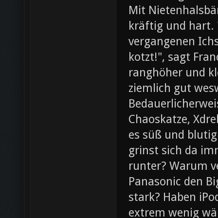
Mit Nietenhalsb
kräftig und hart.
vergangenen Ichs
kotzt!", sagt Fra
ranghöher und kl
ziemlich gut wesw
Bedauerlicherweis
Chaoskatze, Xdrel
es süß und blutig
grinst sich da im
runter? Warum ve
Panasonic den Bi
stark? Haben iPod
extrem wenig wär