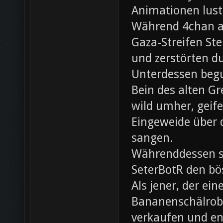
Animationen lust
Während 4chan ak
Gaza-Streifen Ste
und zerstörten du
Unterdessen beg
Bein des alten Gre
wild umher, geif
Eingeweide über d
sangen.
Währenddessen sc
SeterBotR den bö
Als jener, der e
Bananenschälrobo
verkaufen und ent