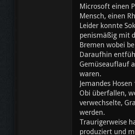
Microsoft einen 
Mensch, einen Rh
Leider konnte Sok
penismäßig mit d
Bremen wobei bei
Daraufhin entfü
Gemüseauflauf au
waren.
Jemandes Hosen f
Obi überfallen, w
verwechselte, Gr
werden.
Traurigerweise ha
produziert und m