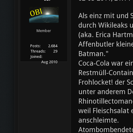
Als einz mit und 
durch Wikileaks 
Member
(aka. Erica Hartm
Affenbutler klein
Posts:
2.684
Threads:
29
Batman."
Joined:
Coca-Cola war ei
Aug 2010
Restmüll-Containe
Frohlocket! der S
unter anderem D
Rhinotillectoman
weil Fleischsala
anschleimte.
Atombombendeto