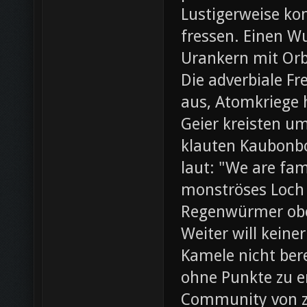
Lustigerweise ko
fressen. Einen W
Urankern mit Orb
Die adverbiale Fr
aus, Atomkriege h
Geier kreisten um
klauten Kaubonbo
laut: "We are fami
monströses Loch i
Regenwürmer obe
Weiter will keine
Kamele nicht bere
ohne Punkte zu e
Community von z0