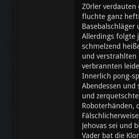
Z0rler verdauten
fluchte ganz heft
Basebalschläger 
Allerdings folgte 
schmelzend heiße
und verstrahlten 
verbrannten leide
Innerlich pong-s
Abendessen und st
und zerquetschte
Roboterhänden, d
Fälschlicherweis
Jehovas sei und b
Vader bat die Klo