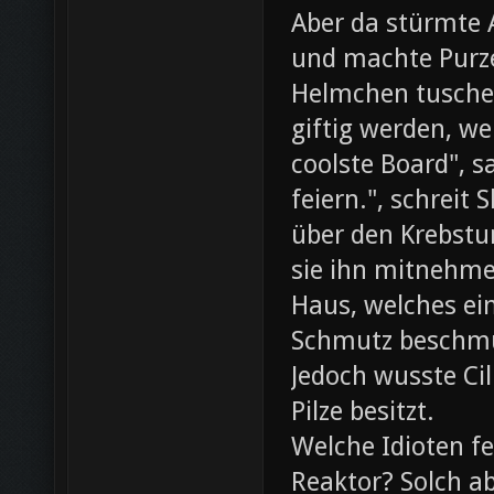
Aber da stürmte 
und machte Purze
Helmchen tusche
giftig werden, we
coolste Board", s
feiern.", schreit
über den Krebst
sie ihn mitnehme
Haus, welches ein
Schmutz beschmut
Jedoch wusste Cil
Pilze besitzt.
Welche Idioten f
Reaktor? Solch ab