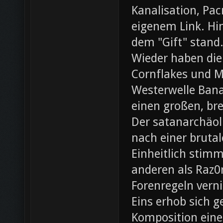
Kanalisation, Pac
eigenem Link. Hin
dem "Gift" stand
Wieder haben die
Cornflakes und M
Westerwelle Bana
einen großen, br
Der satanarchäol
nach einer bruta
Einheitlich stim
anderen als Raz0r
Forenregeln vern
Eins erhob sich 
Komposition eines