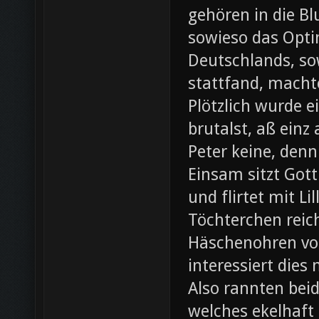
gehören in die B
sowieso das Opti
Deutschlands, so
stattfand, machte
Plötzlich wurde e
brutalst, aß einz
Peter keine, denn
Einsam sitzt Gott
und flirtet mit L
Töchterchen reic
Häschenohren vom
interessiert dies
Also rannten beid
welches ekelhaft