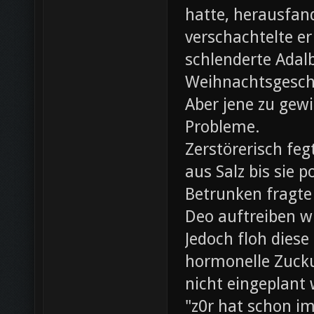
hatte, herausfan
verschachtelte e
schlenderte Adal
Weihnachtsgesch
Aber jene zu gewi
Probleme.
Zerstörerisch fe
aus Salz bis sie 
Betrunken fragte 
Deo auftreiben wü
Jedoch floh diese
hormonelle Zuck
nicht eingeplant
"z0r hat schon i