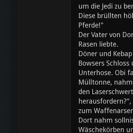
um die Jedi zu be
Diese brüllten hö
Pferde!"
Der Vater von Dor
Rasen liebte.
Döner und Kebap
Bowsers Schloss u
Unterhose. Obi f
Mülltonne, nahm
den Laserschwerte
herausfordern?",
zum Waffenarsen
Dort nahm sollni
Wäschekörben un