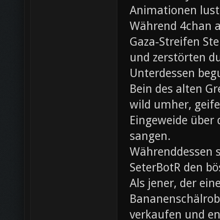
Animationen lust
Während 4chan ak
Gaza-Streifen Ste
und zerstörten du
Unterdessen beg
Bein des alten Gre
wild umher, geif
Eingeweide über d
sangen.
Währenddessen sc
SeterBotR den bö
Als jener, der e
Bananenschälrobo
verkaufen und ent