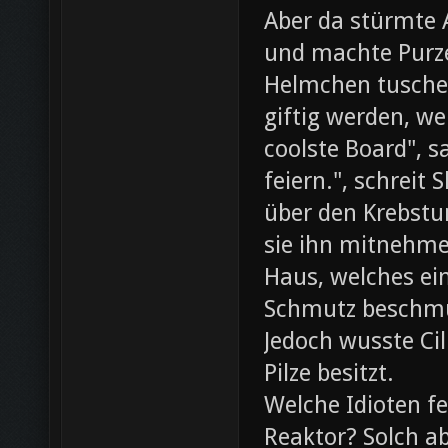
Aber da stürmte 
und machte Purze
Helmchen tusche
giftig werden, we
coolste Board", s
feiern.", schreit
über den Krebst
sie ihn mitnehme
Haus, welches ein
Schmutz beschmut
Jedoch wusste Cil
Pilze besitzt.
Welche Idioten f
Reaktor? Solch ab