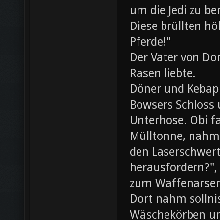
um die Jedi zu be
Diese brüllten hö
Pferde!"
Der Vater von Dor
Rasen liebte.
Döner und Kebap
Bowsers Schloss u
Unterhose. Obi f
Mülltonne, nahm
den Laserschwerte
herausfordern?",
zum Waffenarsen
Dort nahm sollni
Wäschekörben un