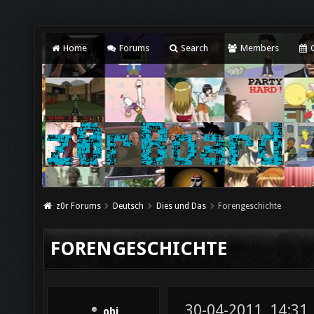
Home
Forums
Search
Members
C
z0r Forums
Deutsch
Dies und Das
Forengeschichte
FORENGESCHICHTE
30-04-2011, 14:31
obi