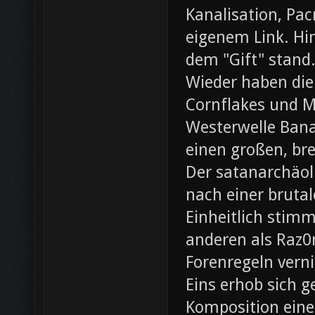
Kanalisation, Pac
eigenem Link. Hin
dem "Gift" stand
Wieder haben die
Cornflakes und M
Westerwelle Bana
einen großen, br
Der satanarchäol
nach einer bruta
Einheitlich stim
anderen als Raz0r
Forenregeln vern
Eins erhob sich 
Komposition eines