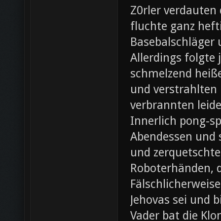
Z0rler verdauten
fluchte ganz heft
Basebalschläger 
Allerdings folgte 
schmelzend heiße
und verstrahlten 
verbrannten leide
Innerlich pong-s
Abendessen und st
und zerquetschte
Roboterhänden, d
Fälschlicherweis
Jehovas sei und b
Vader bat die Klo