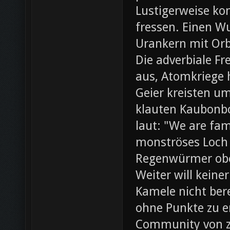
Lustigerweise ko
fressen. Einen W
Urankern mit Orb
Die adverbiale Fr
aus, Atomkriege h
Geier kreisten um
klauten Kaubonbo
laut: "We are fami
monströses Loch i
Regenwürmer obe
Weiter will keine
Kamele nicht bere
ohne Punkte zu e
Community von z0