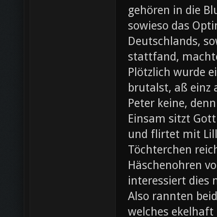
gehören in die B
sowieso das Opti
Deutschlands, so
stattfand, machte
Plötzlich wurde e
brutalst, aß einz
Peter keine, denn
Einsam sitzt Gott
und flirtet mit L
Töchterchen reic
Häschenohren vom
interessiert dies
Also rannten beid
welches ekelhaft