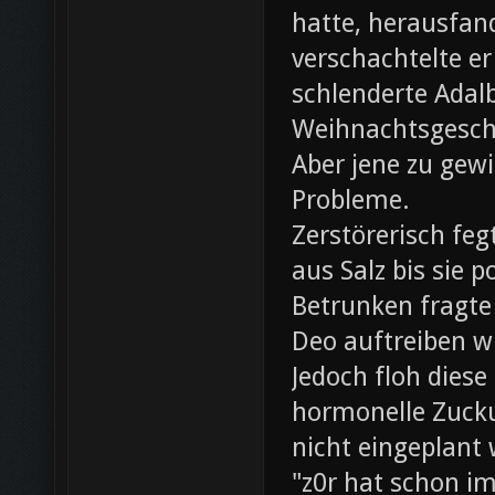
hatte, herausfan
verschachtelte e
schlenderte Adal
Weihnachtsgesch
Aber jene zu gewi
Probleme.
Zerstörerisch fe
aus Salz bis sie 
Betrunken fragte 
Deo auftreiben wü
Jedoch floh diese
hormonelle Zuck
nicht eingeplant
"z0r hat schon i