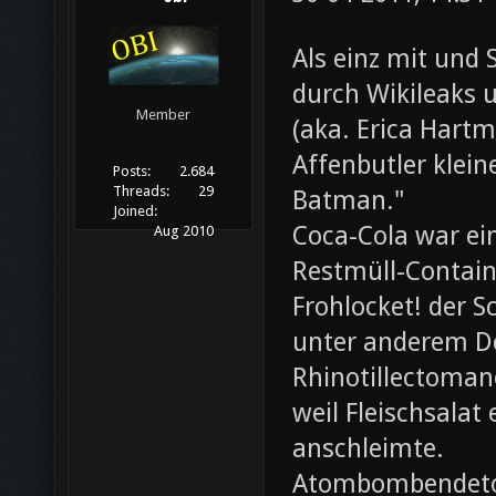
Als einz mit und 
durch Wikileaks 
Member
(aka. Erica Hartm
Affenbutler klein
Posts:
2.684
Threads:
29
Batman."
Joined:
Coca-Cola war ei
Aug 2010
Restmüll-Containe
Frohlocket! der S
unter anderem D
Rhinotillectoman
weil Fleischsala
anschleimte.
Atombombendeto