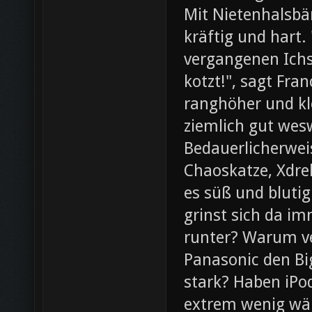
Mit Nietenhalsb
kräftig und hart.
vergangenen Ichs
kotzt!", sagt Fra
ranghöher und kl
ziemlich gut wesw
Bedauerlicherweis
Chaoskatze, Xdrel
es süß und blutig
grinst sich da im
runter? Warum ve
Panasonic den Bi
stark? Haben iPod
extrem wenig wär