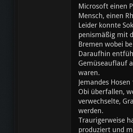
Microsoft einen 
Mensch, einen Rh
Leider konnte Sok
penismäßig mit d
Bremen wobei bei
Daraufhin entfü
Gemüseauflauf au
waren.
Jemandes Hosen f
Obi überfallen, w
verwechselte, Gr
werden.
Traurigerweise ha
produziert und m