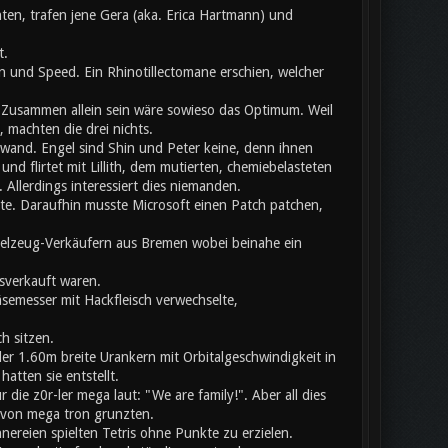
ten, trafen jene Gera (aka. Erica Hartmann) und
t.
 und Speed. Ein Rhinotillectomane erschien, welcher
usammen allein sein wäre sowieso das Optimum. Weil
 machten die drei nichts.
chwand. Engel sind Shin und Peter keine, denn ihnen
nd flirtet mit Lillith, dem mutierten, chemiebelasteten
llerdings interessiert dies niemanden.
ete. Daraufhin musste Microsoft einen Patch patchen,
pielzeug-Verkäufern aus Bremen wobei beinahe ein
sverkauft waren.
äsemesser mit Hackfleisch verwechselte,
h sitzen.
er 1.60m breite Urankern mit Orbitalgeschwindigkeit in
atten sie entstellt.
ie z0r-ler mega laut: "We are family!". Aber all dies
b von mega tron grunzten.
nnereien spielten Tetris ohne Punkte zu erzielen.