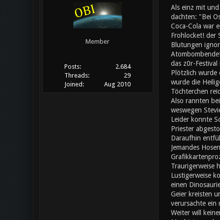
Als einz mit un
dachten: "Bei Os
Coca-Cola war ei
Frohlocket! der
Member
Blutungen ignori
Atombombendeton
das z0r-Festival
Posts:
2.684
Plötzlich wurde 
Threads:
29
wurde die Heilig
Joined:
Aug 2010
Töchterchen rei
Also rannten bei
weswegen Stevie
Leider konnte S
Priester abgesto
Daraufhin entfü
Jemandes Hosen f
Grafikkartenpro
Traurigerweise h
Lustigerweise ko
einen Dinosaurie
Geier kreisten u
verursachte ein
Weiter will kein