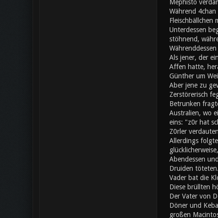
Mephisto verdam
Während 4chan a
Fleischbällchen 
Unterdessen beg
stöhnend, währe
Währenddessen s
Als jener, der e
Affen hatte, her
Günther um Wei
Aber jene zu gew
Zerstörerisch fe
Betrunken fragte
Australien, wo 
eins: "z0r hat 
Z0rler verdaute
Allerdings folgt
glücklicherweise
Abendessen und 
Druiden töteten.
Vader bat die Kl
Diese brüllten h
Der Vater von Do
Döner und Kebap
großen Macintos