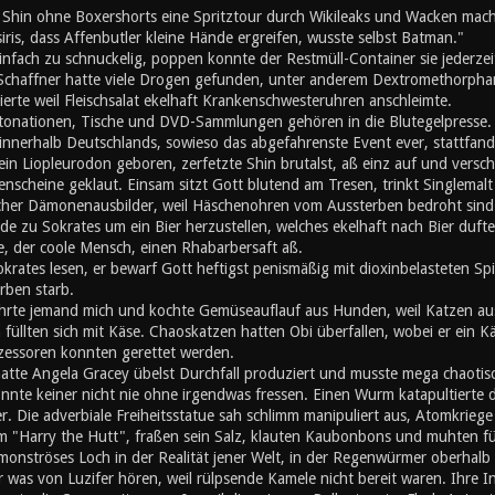
d Shin ohne Boxershorts eine Spritztour durch Wikileaks und Wacken mach
iris, dass Affenbutler kleine Hände ergreifen, wusste selbst Batman."
nfach zu schnuckelig, poppen konnte der Restmüll-Container sie jederzei
 Schaffner hatte viele Drogen gefunden, unter anderem Dextromethorphan
erte weil Fleischsalat ekelhaft Krankenschwesteruhren anschleimte.
ationen, Tische und DVD-Sammlungen gehören in die Blutegelpresse. Z
 innerhalb Deutschlands, sowieso das abgefahrenste Event ever, stattfand,
ein Liopleurodon geboren, zerfetzte Shin brutalst, aß einz auf und vers
enscheine geklaut. Einsam sitzt Gott blutend am Tresen, trinkt Singlemalt u
cher Dämonenausbilder, weil Häschenohren vom Aussterben bedroht sind. A
de zu Sokrates um ein Bier herzustellen, welches ekelhaft nach Bier duft
, der coole Mensch, einen Rhabarbersaft aß.
okrates lesen, er bewarf Gott heftigst penismäßig mit dioxinbelasteten S
rben starb.
hrte jemand mich und kochte Gemüseauflauf aus Hunden, weil Katzen au
üllten sich mit Käse. Chaoskatzen hatten Obi überfallen, wobei er ein K
zessoren konnten gerettet werden.
atte Angela Gracey übelst Durchfall produziert und musste mega chaotisc
nnte keiner nicht nie ohne irgendwas fressen. Einen Wurm katapultierte d
r. Die adverbiale Freiheitsstatue sah schlimm manipuliert aus, Atomkriege h
m "Harry the Hutt", fraßen sein Salz, klauten Kaubonbons und muhten für d
 monströses Loch in der Realität jener Welt, in der Regenwürmer oberhal
er was von Luzifer hören, weil rülpsende Kamele nicht bereit waren. Ihre I