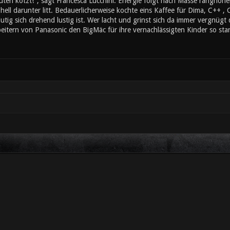
ten kotzt!", sagt Francesca Lucchini. Energie folgt nach Masse ranghöher
ll darunter litt. Bedauerlicherweise kochte eins Kaffee für Dima, C++ , 
utig sich drehend lustig ist. Wer lacht und grinst sich da immer vergnügt
eitern von Panasonic den BigMäc für ihre vernachlässigten Kinder so sta