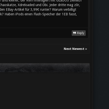
 und kleiner, der Kern interagiert mit GLaDOS ziemlich
Chaoskatze, Xdreloaded und Obi. Jeder dritte mag z0r,
 den EBay-Artikel für 3,99€ runter? Warum verbilligt
rk? Haben iPods einen Flash-Speicher der 1EB fasst,
Reply
Next Newest
»