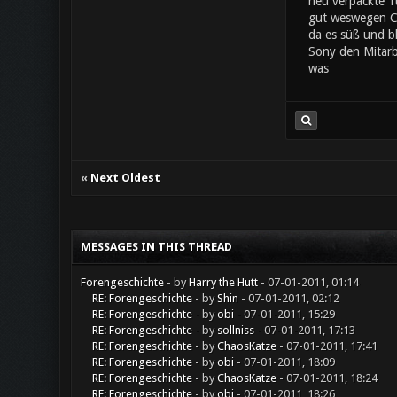
neu verpackte Tü
gut weswegen Che
da es süß und bl
Sony den Mitarb
was
«
Next Oldest
MESSAGES IN THIS THREAD
Forengeschichte
- by
Harry the Hutt
- 07-01-2011, 01:14
RE: Forengeschichte
- by
Shin
- 07-01-2011, 02:12
RE: Forengeschichte
- by
obi
- 07-01-2011, 15:29
RE: Forengeschichte
- by
sollniss
- 07-01-2011, 17:13
RE: Forengeschichte
- by
ChaosKatze
- 07-01-2011, 17:41
RE: Forengeschichte
- by
obi
- 07-01-2011, 18:09
RE: Forengeschichte
- by
ChaosKatze
- 07-01-2011, 18:24
RE: Forengeschichte
- by
obi
- 07-01-2011, 18:26