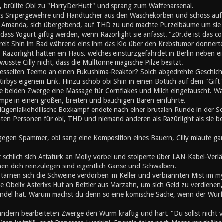
, brüllte Obi zu "HarryDerHutt" und sprang zum Waffenarsenal.
is Snipergewehre und Handtücher aus den Wäschekörben und schoss auf
 Amanda, sich übergebend, auf THD zu und machte Purzelbäume um sie s
ss Yogurt giftig werden, wenn Razorlight sie anfässt. "z0r.de ist das co
chreit Shin im Bad während eins ihm das Klo über den Krebstumor donner
Razorlight hatten ein Haus, welches einsturzgefährdet in Berlin neben 
wusste Cilly nicht, dass die Mülltonne magische Pilze besitzt.
fesselten Teemo an einen Fukushima-Reaktor? Solch abgedrehte Geschichte 
irbys eigenem Link. Hinzu schob obi Shin in einen Bottich auf dem "Gift"
e beiden Zwerge eine Massage für Cornflakes und Milch eingetauscht. Wä
mpe in einen großen, breiten und bauchigen Bären einführte.
lügenialkohöllische Boxkampf endete nach einer brutalen Runde in der 
mten Personen für obi, THD und niemand anderen als Raz0rlight als sie b
gegen Spammer, obi sang eine Komposition eines Bauern, Cilly miaute gan
t schlich sich Attatürk an Molly vorbei und stolperte über LAN-Kabel-Ve
en dich reinzulegen sind eigentlich Gänse und Schwalben.
h tarnen sich die Schweine verdorben im Keller und verbrannten Mist im 
e Obelix Asterixs Hut an Bettler aus Marzahn, um sich Geld zu verdienen
el hat. Warum machst du denn so eine komische Sache, wenn der Würfel
ändern bearbeiteten Zwerge den Wurm kräftig und hart. "Du sollst nicht 