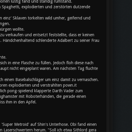
onen lustig fand und ständig rumstand.
 Spaghetti, explodierten und zerstörten dutzende
 einz' Sklaven torkelten wild umher, geifernd und
angen.
würgen wollte.
u verkaufen und entsetzt feststellte, dass er keinen
l. Händchenhaltend schlenderte Adalbert zu seiner Frau
nte.
ich in eine Flasche zu füllen. Jedoch floh diese nach
aupt nicht eingeplant waren. Am nächsten Tag fluchte
ch einen Basebalschläger um einz damit zu vernaschen.
toren explodierten und verstrahlten pown.it
erlich pong-spielend klapperte Darth Vader zum
eughamster mit Roboterhänden, die gerade einen
iss ihm in den Apfel.
Super Metroid' auf Shin's Unterhose. Obi fand einen
Laserschwertern herum. "Soll ich etwa Sithlord gera