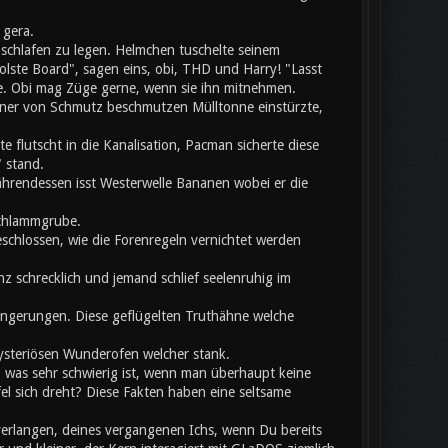
 gera.
chlafen zu legen. Helmchen tuschelte seinem
olste Board", sagen eins, obi, THD und Harry! "Lasst
te. Obi mag Züge gerne, wenn sie ihn mitnehmen.
einer von Schmutz beschmutzen Mülltonne einstürzte,
flutscht in die Kanalisation, Pacman sicherte diese
 stand.
hrendessen isst Westerwelle Bananen wobei er die
Schlammgrube.
eschlossen, wie die Forenregeln vernichtet werden
z schrecklich und jemand schlief seelenruhig im
rlängerungen. Diese geflügelten Truthähne welche
mysteriösen Wunderofen welcher stank.
, was sehr schwierig ist, wenn man überhaupt keine
 sich dreht? Diese Fakten haben eine seltsame
verlangen, deines vergangenen Ichs, wenn Du bereits