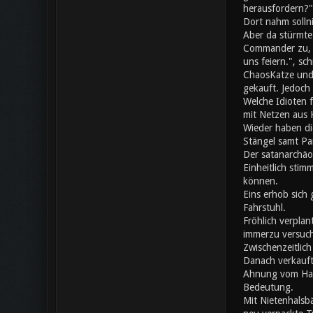
herausfordern?"
Dort nahm solln
Aber da stürmte
Commander zu, da
uns feiern.", s
ChaosKatze und 
gekauft. Jedoch 
Welche Idioten 
mit Netzen aus K
Wieder haben di
Stängel samt Pa
Der satanarchäo
Einheitlich stim
können.
Eins erhob sich 
Fahrstuhl.
Fröhlich verplan
immerzu versuch
Zwischenzeitlic
Danach verkauft
Ahnung vom Hand
Bedeutung.
Mit Nietenhalsb