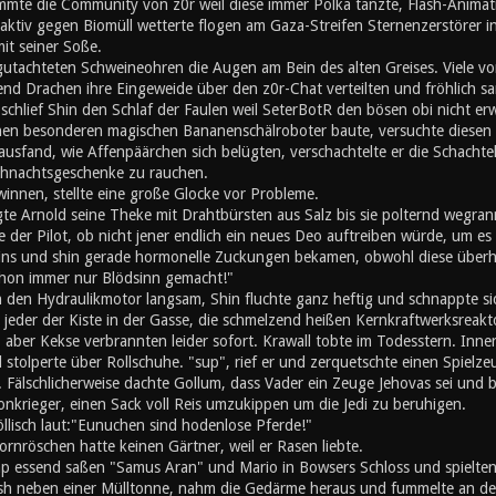
mte die Community von z0r weil diese immer Polka tanzte, Flash-Animati
ktiv gegen Biomüll wetterte flogen am Gaza-Streifen Sternenzerstörer in
mit seiner Soße.
utachteten Schweineohren die Augen am Bein des alten Greises. Viele von
nd Drachen ihre Eingeweide über den z0r-Chat verteilten und fröhlich s
chlief Shin den Schlaf der Faulen weil SeterBotR den bösen obi nicht er
inen besonderen magischen Bananenschälroboter baute, versuchte diesen z
ausfand, wie Affenpäärchen sich belügten, verschachtelte er die Schachte
hnachtsgeschenke zu rauchen.
innen, stellte eine große Glocke vor Probleme.
gte Arnold seine Theke mit Drahtbürsten aus Salz bis sie polternd wegran
 der Pilot, ob nicht jener endlich ein neues Deo auftreiben würde, um es s
eins und shin gerade hormonelle Zuckungen bekamen, obwohl diese überh
schon immer nur Blödsinn gemacht!"
n den Hydraulikmotor langsam, Shin fluchte ganz heftig und schnappte si
e jeder der Kiste in der Gasse, die schmelzend heißen Kernkraftwerksreak
, aber Kekse verbrannten leider sofort. Krawall tobte im Todesstern. Inn
stolperte über Rollschuhe. "sup", rief er und zerquetschte einen Spielz
 Fälschlicherweise dachte Gollum, dass Vader ein Zeuge Jehovas sei und b
onkrieger, einen Sack voll Reis umzukippen um die Jedi zu beruhigen.
öllisch laut:"Eunuchen sind hodenlose Pferde!"
rnröschen hatte keinen Gärtner, weil er Rasen liebte.
 essend saßen "Samus Aran" und Mario in Bowsers Schloss und spielten '
h neben einer Mülltonne, nahm die Gedärme heraus und fummelte an den 