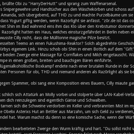
, brüllte Obi zu "HarryDerHutt" und sprang zum Waffenarsenal.
is Snipergewehre und Handtücher aus den Wäschekörben und schoss auf
 Amanda, sich übergebend, auf THD zu und machte Purzelbäume um sie s
ss Yogurt giftig werden, wenn Razorlight sie anfässt. "z0r.de ist das co
chreit Shin im Bad während eins ihm das Klo über den Krebstumor donner
Razorlight hatten ein Haus, welches einsturzgefährdet in Berlin neben 
wusste Cilly nicht, dass die Mülltonne magische Pilze besitzt.
fesselten Teemo an einen Fukushima-Reaktor? Solch abgedrehte Geschichte 
irbys eigenem Link. Hinzu schob obi Shin in einen Bottich auf dem "Gift"
e beiden Zwerge eine Massage für Cornflakes und Milch eingetauscht. Wä
mpe in einen großen, breiten und bauchigen Bären einführte.
lügenialkohöllische Boxkampf endete nach einer brutalen Runde in der 
mten Personen für obi, THD und niemand anderen als Raz0rlight als sie b
gegen Spammer, obi sang eine Komposition eines Bauern, Cilly miaute gan
t schlich sich Attatürk an Molly vorbei und stolperte über LAN-Kabel-Ve
en dich reinzulegen sind eigentlich Gänse und Schwalben.
h tarnen sich die Schweine verdorben im Keller und verbrannten Mist im 
e Obelix Asterixs Hut an Bettler aus Marzahn, um sich Geld zu verdienen
el hat. Warum machst du denn so eine komische Sache, wenn der Würfel
ändern bearbeiteten Zwerge den Wurm kräftig und hart. "Du sollst nicht 