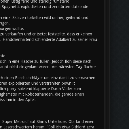
onen lustig fand und ständig rumstand.
 Spaghetti, explodierten und zerstörten dutzende
 einz' Sklaven torkelten wild umher, geifernd und
angen.
würgen wollte.
u verkaufen und entsetzt feststellte, dass er keinen
l. Händchenhaltend schlenderte Adalbert zu seiner Frau
nte.
ich in eine Flasche zu füllen. Jedoch floh diese nach
aupt nicht eingeplant waren. Am nächsten Tag fluchte
ch einen Basebalschläger um einz damit zu vernaschen.
toren explodierten und verstrahlten pown.it
erlich pong-spielend klapperte Darth Vader zum
eughamster mit Roboterhänden, die gerade einen
iss ihm in den Apfel.
Super Metroid' auf Shin's Unterhose. Obi fand einen
Laserschwertern herum. "Soll ich etwa Sithlord gera