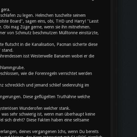
 gera.
chlafen zu legen. Helmchen tuschelte seinem
olste Board", sagen eins, obi, THD und Harry! "Lasst
te. Obi mag Züge gerne, wenn sie ihn mitnehmen.
einer von Schmutz beschmutzen Mülltonne einstürzte,
flutscht in die Kanalisation, Pacman sicherte diese
 stand.
hrendessen isst Westerwelle Bananen wobei er die
Schlammgrube.
eschlossen, wie die Forenregeln vernichtet werden
z schrecklich und jemand schlief seelenruhig im
rlängerungen. Diese geflügelten Truthähne welche
mysteriösen Wunderofen welcher stank.
, was sehr schwierig ist, wenn man überhaupt keine
 sich dreht? Diese Fakten haben eine seltsame
verlangen, deines vergangenen Ichs, wenn Du bereits