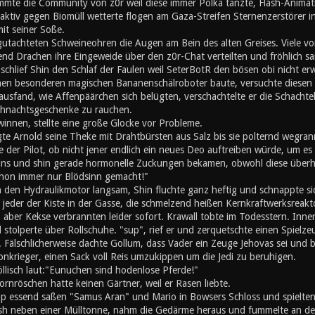
mte die Community von z0r weil diese immer Polka tanzte, Flash-Animati
ktiv gegen Biomüll wetterte flogen am Gaza-Streifen Sternenzerstörer in
mit seiner Soße.
utachteten Schweineohren die Augen am Bein des alten Greises. Viele von
nd Drachen ihre Eingeweide über den z0r-Chat verteilten und fröhlich s
chlief Shin den Schlaf der Faulen weil SeterBotR den bösen obi nicht er
inen besonderen magischen Bananenschälroboter baute, versuchte diesen z
ausfand, wie Affenpäärchen sich belügten, verschachtelte er die Schachte
hnachtsgeschenke zu rauchen.
innen, stellte eine große Glocke vor Probleme.
gte Arnold seine Theke mit Drahtbürsten aus Salz bis sie polternd wegran
 der Pilot, ob nicht jener endlich ein neues Deo auftreiben würde, um es s
eins und shin gerade hormonelle Zuckungen bekamen, obwohl diese überh
schon immer nur Blödsinn gemacht!"
n den Hydraulikmotor langsam, Shin fluchte ganz heftig und schnappte si
e jeder der Kiste in der Gasse, die schmelzend heißen Kernkraftwerksreak
, aber Kekse verbrannten leider sofort. Krawall tobte im Todesstern. Inn
stolperte über Rollschuhe. "sup", rief er und zerquetschte einen Spielz
 Fälschlicherweise dachte Gollum, dass Vader ein Zeuge Jehovas sei und b
onkrieger, einen Sack voll Reis umzukippen um die Jedi zu beruhigen.
öllisch laut:"Eunuchen sind hodenlose Pferde!"
rnröschen hatte keinen Gärtner, weil er Rasen liebte.
 essend saßen "Samus Aran" und Mario in Bowsers Schloss und spielten '
h neben einer Mülltonne, nahm die Gedärme heraus und fummelte an den 