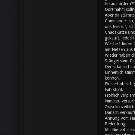
herausfordern?"
Dort nahm solln
Aber da stürmte
Commander zu, da
uns feiern.", s
ChaosKatze und 
gekauft. Jedoch 
Welche Idioten 
mit Netzen aus K
Wieder haben di
Stängel samt Pa
Der satanarchäo
Einheitlich stim
können.
Eins erhob sich 
Fahrstuhl.
Fröhlich verplan
immerzu versuch
Zwischenzeitlic
Danach verkauft
Ahnung vom Hand
Bedeutung.
Mit Nietenhalsb