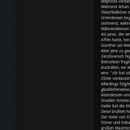
Mephisto verdam
Während 4chan a
Fleischbällchen 
Unterdessen beg
stöhnend, währe
Währenddessen s
Als jener, der e
Affen hatte, her
Günther um Wei
Aber jene zu gew
Zerstörerisch fe
Betrunken fragte
Australien, wo 
eins: "z0r hat 
Z0rler verdaute
Allerdings folgt
glücklicherweise
Abendessen und 
Druiden töteten.
Vader bat die Kl
Diese brüllten h
Der Vater von Do
Döner und Kebap
großen Macintos