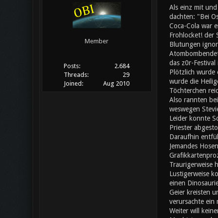
Als einz mit un
dachten: "Bei Os
Coca-Cola war ei
Frohlocket! der
Member
Blutungen ignori
Atombombendeton
das z0r-Festival
Posts:
2.684
Plötzlich wurde 
Threads:
29
wurde die Heilig
Joined:
Aug 2010
Töchterchen rei
Also rannten bei
weswegen Stevie
Leider konnte S
Priester abgesto
Daraufhin entfü
Jemandes Hosen f
Grafikkartenpro
Traurigerweise h
Lustigerweise ko
einen Dinosaurie
Geier kreisten u
verursachte ein
Weiter will kein