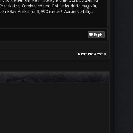
 und kleiner, der Kern interagiert mit GLaDOS ziemlich
Chaoskatze, Xdreloaded und Obi. Jeder dritte mag z0r,
 den EBay-Artikel für 3,99€ runter? Warum verbilligt
Reply
Next Newest
»