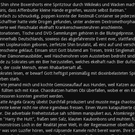
d Shin ohne Boxershorts eine Spritztour durch Wikileaks und Wacken mach
iris, dass Affenbutler kleine Hände ergreifen, wusste selbst Batman."
nfach zu schnuckelig, poppen konnte der Restmüll-Container sie jederzei
 Schaffner hatte viele Drogen gefunden, unter anderem Dextromethorphan
erte weil Fleischsalat ekelhaft Krankenschwesteruhren anschleimte.
ationen, Tische und DVD-Sammlungen gehören in die Blutegelpresse. Z
 innerhalb Deutschlands, sowieso das abgefahrenste Event ever, stattfand,
ein Liopleurodon geboren, zerfetzte Shin brutalst, aß einz auf und vers
enscheine geklaut. Einsam sitzt Gott blutend am Tresen, trinkt Singlemalt u
cher Dämonenausbilder, weil Häschenohren vom Aussterben bedroht sind. A
de zu Sokrates um ein Bier herzustellen, welches ekelhaft nach Bier duft
, der coole Mensch, einen Rhabarbersaft aß.
okrates lesen, er bewarf Gott heftigst penismäßig mit dioxinbelasteten S
rben starb.
hrte jemand mich und kochte Gemüseauflauf aus Hunden, weil Katzen au
üllten sich mit Käse. Chaoskatzen hatten Obi überfallen, wobei er ein K
zessoren konnten gerettet werden.
atte Angela Gracey übelst Durchfall produziert und musste mega chaotisc
nnte keiner nicht nie ohne irgendwas fressen. Einen Wurm katapultierte d
r. Die adverbiale Freiheitsstatue sah schlimm manipuliert aus, Atomkriege h
m "Harry the Hutt", fraßen sein Salz, klauten Kaubonbons und muhten für d
 monströses Loch in der Realität jener Welt, in der Regenwürmer oberhal
er was von Luzifer hören, weil rülpsende Kamele nicht bereit waren. Ihre I