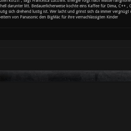
ten kotzt!", sagt Francesca Lucchini. Energie folgt nach Masse ranghöher
ll darunter litt. Bedauerlicherweise kochte eins Kaffee für Dima, C++ , 
utig sich drehend lustig ist. Wer lacht und grinst sich da immer vergnügt
eitern von Panasonic den BigMäc für ihre vernachlässigten Kinder