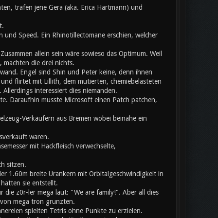
ten, trafen jene Gera (aka. Erica Hartmann) und
t.
 und Speed. Ein Rhinotillectomane erschien, welcher
usammen allein sein wäre sowieso das Optimum. Weil
 machten die drei nichts.
chwand. Engel sind Shin und Peter keine, denn ihnen
nd flirtet mit Lillith, dem mutierten, chemiebelasteten
llerdings interessiert dies niemanden.
ete. Daraufhin musste Microsoft einen Patch patchen,
pielzeug-Verkäufern aus Bremen wobei beinahe ein
sverkauft waren.
äsemesser mit Hackfleisch verwechselte,
h sitzen.
er 1.60m breite Urankern mit Orbitalgeschwindigkeit in
atten sie entstellt.
ie z0r-ler mega laut: "We are family!". Aber all dies
b von mega tron grunzten.
nnereien spielten Tetris ohne Punkte zu erzielen.