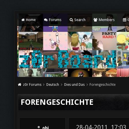
Home
Forums
Search
Members
C
z0r Forums
Deutsch
Dies und Das
Forengeschichte
FORENGESCHICHTE
28-04-2011, 17:03
obi