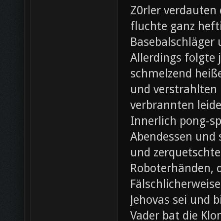
Z0rler verdauten
fluchte ganz heft
Basebalschläger 
Allerdings folgte 
schmelzend heiße
und verstrahlten 
verbrannten leide
Innerlich pong-s
Abendessen und st
und zerquetschte
Roboterhänden, d
Fälschlicherweis
Jehovas sei und b
Vader bat die Klo