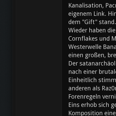
Kanalisation, Pac
eigenem Link. Hin
dem "Gift" stand
Wieder haben die
Cornflakes und M
Westerwelle Bana
einen großen, br
Der satanarchäol
nach einer bruta
Einheitlich stim
anderen als Raz0r
Forenregeln vern
Eins erhob sich 
Komposition eines