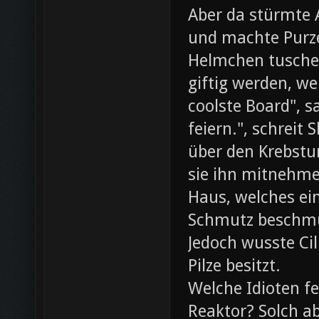
Aber da stürmte 
und machte Purze
Helmchen tusche
giftig werden, we
coolste Board", s
feiern.", schreit
über den Krebst
sie ihn mitnehme
Haus, welches ein
Schmutz beschmut
Jedoch wusste Cil
Pilze besitzt.
Welche Idioten f
Reaktor? Solch ab