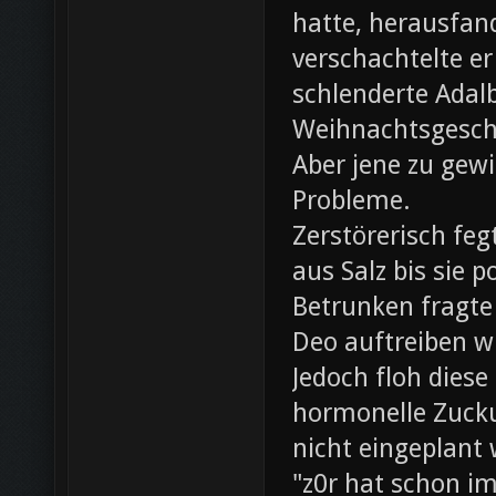
hatte, herausfan
verschachtelte e
schlenderte Adal
Weihnachtsgesch
Aber jene zu gewi
Probleme.
Zerstörerisch fe
aus Salz bis sie 
Betrunken fragte 
Deo auftreiben wü
Jedoch floh diese
hormonelle Zuck
nicht eingeplant
"z0r hat schon i