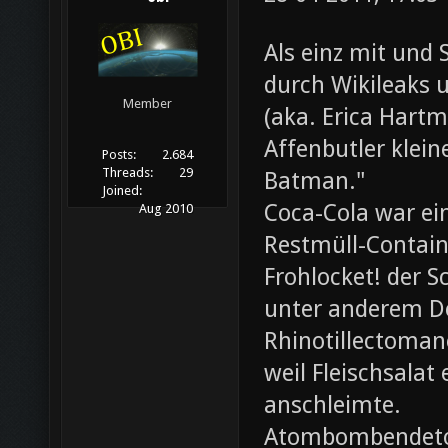
Als einz mit und 
durch Wikileaks 
Member
(aka. Erica Hartm
Affenbutler klein
Posts:
2.684
Threads:
29
Batman."
Joined:
Coca-Cola war ei
Aug 2010
Restmüll-Containe
Frohlocket! der S
unter anderem D
Rhinotillectoman
weil Fleischsala
anschleimte.
Atombombendeto