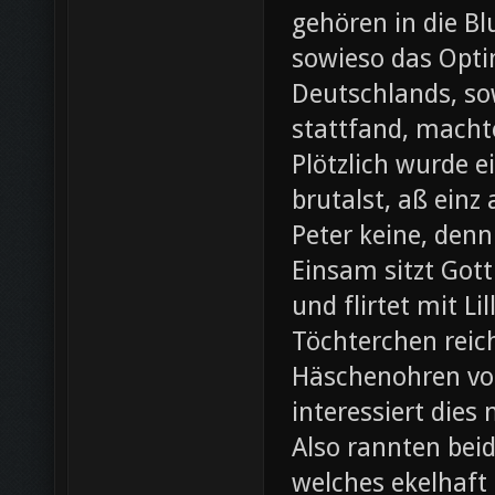
gehören in die B
sowieso das Opti
Deutschlands, so
stattfand, machte
Plötzlich wurde e
brutalst, aß einz
Peter keine, denn
Einsam sitzt Gott
und flirtet mit L
Töchterchen reic
Häschenohren vom
interessiert dies
Also rannten beid
welches ekelhaft