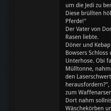
um die Jedi zu be
Diese brüllten hö
Pferde!"
Der Vater von Dor
Rasen liebte.
Döner und Kebap
Bowsers Schloss u
Unterhose. Obi f
Mülltonne, nahm
den Laserschwerte
herausfordern?",
zum Waffenarsen
Dort nahm sollni
Wäschekörben un