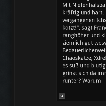
Mit Nietenhalsb
kräftig und hart.
vergangenen Ichs
kotzt!", sagt Fra
ranghöher und kl
ziemlich gut wesw
Bedauerlicherweis
Chaoskatze, Xdrel
es süß und blutig
grinst sich da im
runter? Warum