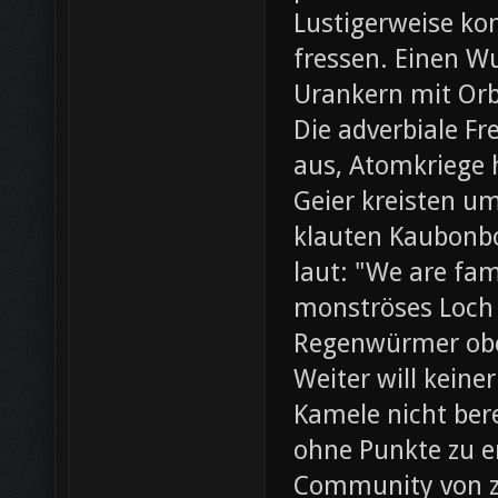
Lustigerweise ko
fressen. Einen W
Urankern mit Orb
Die adverbiale Fr
aus, Atomkriege h
Geier kreisten um
klauten Kaubonbo
laut: "We are fami
monströses Loch i
Regenwürmer obe
Weiter will keine
Kamele nicht bere
ohne Punkte zu e
Community von z0