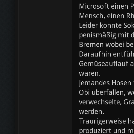
Microsoft einen 
Mensch, einen Rh
Leider konnte Sok
penismäßig mit d
Bremen wobei bei
Daraufhin entfü
Gemüseauflauf au
waren.
Jemandes Hosen f
Obi überfallen, w
verwechselte, Gr
werden.
Traurigerweise ha
produziert und m