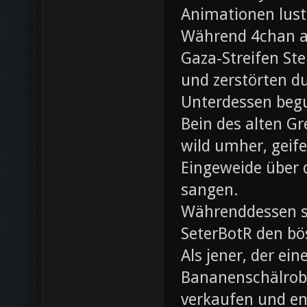
Animationen lust
Während 4chan ak
Gaza-Streifen Ste
und zerstörten du
Unterdessen beg
Bein des alten Gre
wild umher, geif
Eingeweide über d
sangen.
Währenddessen sc
SeterBotR den bö
Als jener, der e
Bananenschälrobo
verkaufen und ent