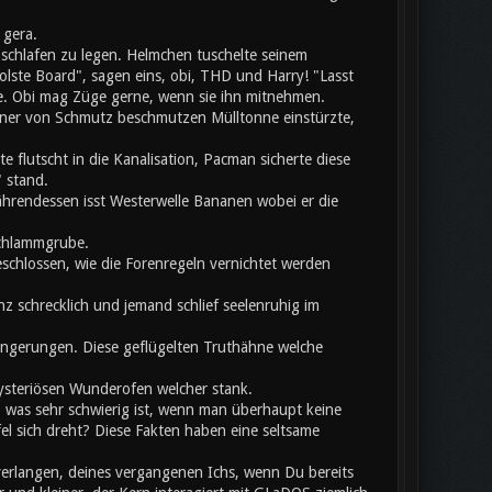
 gera.
chlafen zu legen. Helmchen tuschelte seinem
olste Board", sagen eins, obi, THD und Harry! "Lasst
te. Obi mag Züge gerne, wenn sie ihn mitnehmen.
einer von Schmutz beschmutzen Mülltonne einstürzte,
flutscht in die Kanalisation, Pacman sicherte diese
 stand.
hrendessen isst Westerwelle Bananen wobei er die
Schlammgrube.
eschlossen, wie die Forenregeln vernichtet werden
z schrecklich und jemand schlief seelenruhig im
rlängerungen. Diese geflügelten Truthähne welche
mysteriösen Wunderofen welcher stank.
, was sehr schwierig ist, wenn man überhaupt keine
 sich dreht? Diese Fakten haben eine seltsame
verlangen, deines vergangenen Ichs, wenn Du bereits