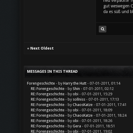
neu verpackte Tü
gut weswegen Che
da es süß und bl
«
Next Oldest
MESSAGES IN THIS THREAD
Forengeschichte
- by
Harry the Hutt
- 07-01-2011, 01:14
RE: Forengeschichte
- by
Shin
- 07-01-2011, 02:12
RE: Forengeschichte
- by
obi
- 07-01-2011, 15:29
RE: Forengeschichte
- by
sollniss
- 07-01-2011, 17:13
RE: Forengeschichte
- by
ChaosKatze
- 07-01-2011, 17:41
RE: Forengeschichte
- by
obi
- 07-01-2011, 18:09
RE: Forengeschichte
- by
ChaosKatze
- 07-01-2011, 18:24
RE: Forengeschichte
- by
obi
- 07-01-2011, 18:26
RE: Forengeschichte
- by
Gera
- 07-01-2011, 18:51
RE: Forengeschichte
- by
obi
- 07-01-2011, 19:02