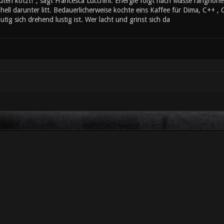
ten kotzt!", sagt Francesca Lucchini. Energie folgt nach Masse ranghöher
ll darunter litt. Bedauerlicherweise kochte eins Kaffee für Dima, C++ , 
utig sich drehend lustig ist. Wer lacht und grinst sich da