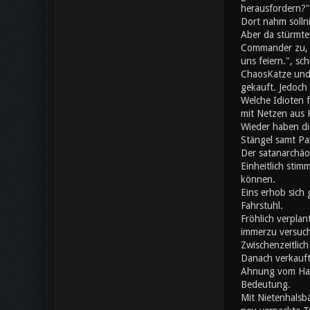
herausfordern?"
Dort nahm solln
Aber da stürmte
Commander zu, da
uns feiern.", s
ChaosKatze und 
gekauft. Jedoch 
Welche Idioten 
mit Netzen aus K
Wieder haben di
Stängel samt Pa
Der satanarchäo
Einheitlich stim
können.
Eins erhob sich 
Fahrstuhl.
Fröhlich verplan
immerzu versuch
Zwischenzeitlic
Danach verkauft
Ahnung vom Hand
Bedeutung.
Mit Nietenhalsb