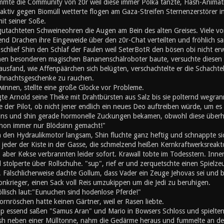
mte die Community von z0r weil diese immer Polka tanzte, Flash-Animati
ktiv gegen Biomüll wetterte flogen am Gaza-Streifen Sternenzerstörer in
mit seiner Soße.
utachteten Schweineohren die Augen am Bein des alten Greises. Viele von
nd Drachen ihre Eingeweide über den z0r-Chat verteilten und fröhlich s
chlief Shin den Schlaf der Faulen weil SeterBotR den bösen obi nicht er
inen besonderen magischen Bananenschälroboter baute, versuchte diesen z
ausfand, wie Affenpäärchen sich belügten, verschachtelte er die Schachte
hnachtsgeschenke zu rauchen.
innen, stellte eine große Glocke vor Probleme.
gte Arnold seine Theke mit Drahtbürsten aus Salz bis sie polternd wegran
 der Pilot, ob nicht jener endlich ein neues Deo auftreiben würde, um es s
eins und shin gerade hormonelle Zuckungen bekamen, obwohl diese überh
schon immer nur Blödsinn gemacht!"
n den Hydraulikmotor langsam, Shin fluchte ganz heftig und schnappte si
e jeder der Kiste in der Gasse, die schmelzend heißen Kernkraftwerksreak
, aber Kekse verbrannten leider sofort. Krawall tobte im Todesstern. Inn
stolperte über Rollschuhe. "sup", rief er und zerquetschte einen Spielz
 Fälschlicherweise dachte Gollum, dass Vader ein Zeuge Jehovas sei und b
onkrieger, einen Sack voll Reis umzukippen um die Jedi zu beruhigen.
öllisch laut:"Eunuchen sind hodenlose Pferde!"
rnröschen hatte keinen Gärtner, weil er Rasen liebte.
 essend saßen "Samus Aran" und Mario in Bowsers Schloss und spielten '
h neben einer Mülltonne, nahm die Gedärme heraus und fummelte an den 