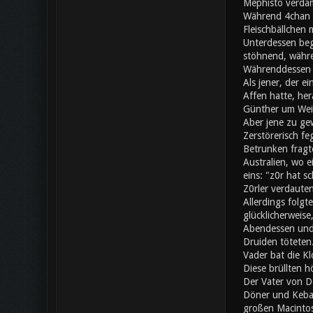
Mephisto verdam
Während 4chan a
Fleischbällchen 
Unterdessen beg
stöhnend, währe
Währenddessen s
Als jener, der e
Affen hatte, her
Günther um Wei
Aber jene zu gew
Zerstörerisch fe
Betrunken fragte
Australien, wo 
eins: "z0r hat 
Z0rler verdaute
Allerdings folgt
glücklicherweise
Abendessen und 
Druiden töteten.
Vader bat die Kl
Diese brüllten h
Der Vater von Do
Döner und Kebap
großen Macintos