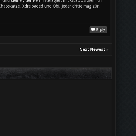
 und kleiner, der Kern interagiert mit GLaDOS ziemlich
Chaoskatze, Xdreloaded und Obi. Jeder dritte mag z0r,
Reply
Next Newest
»