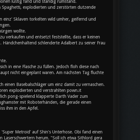
onen lustig fand und ständig rumstand.
 Spaghetti, explodierten und zerstörten dutzende
 einz' Sklaven torkelten wild umher, geifernd und
angen.
würgen wollte.
u verkaufen und entsetzt feststellte, dass er keinen
l. Händchenhaltend schlenderte Adalbert zu seiner Frau
nte.
ich in eine Flasche zu füllen. Jedoch floh diese nach
aupt nicht eingeplant waren. Am nächsten Tag fluchte
ch einen Basebalschläger um einz damit zu vernaschen.
toren explodierten und verstrahlten pown.it
erlich pong-spielend klapperte Darth Vader zum
eughamster mit Roboterhänden, die gerade einen
iss ihm in den Apfel.
Super Metroid' auf Shin's Unterhose. Obi fand einen
Laserschwertern herum. "Soll ich etwa Sithlord gera