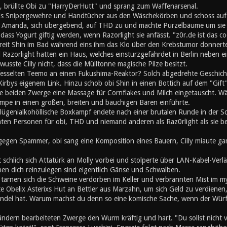
, brüllte Obi zu "HarryDerHutt" und sprang zum Waffenarsenal.
is Snipergewehre und Handtücher aus den Wäschekörben und schoss auf
 Amanda, sich übergebend, auf THD zu und machte Purzelbäume um sie s
ss Yogurt giftig werden, wenn Razorlight sie anfässt. "z0r.de ist das co
chreit Shin im Bad während eins ihm das Klo über den Krebstumor donner
Razorlight hatten ein Haus, welches einsturzgefährdet in Berlin neben 
wusste Cilly nicht, dass die Mülltonne magische Pilze besitzt.
fesselten Teemo an einen Fukushima-Reaktor? Solch abgedrehte Geschichte 
irbys eigenem Link. Hinzu schob obi Shin in einen Bottich auf dem "Gift"
e beiden Zwerge eine Massage für Cornflakes und Milch eingetauscht. Wä
mpe in einen großen, breiten und bauchigen Bären einführte.
lügenialkohöllische Boxkampf endete nach einer brutalen Runde in der 
mten Personen für obi, THD und niemand anderen als Raz0rlight als sie b
gegen Spammer, obi sang eine Komposition eines Bauern, Cilly miaute gan
t schlich sich Attatürk an Molly vorbei und stolperte über LAN-Kabel-Ve
en dich reinzulegen sind eigentlich Gänse und Schwalben.
h tarnen sich die Schweine verdorben im Keller und verbrannten Mist im 
e Obelix Asterixs Hut an Bettler aus Marzahn, um sich Geld zu verdienen
el hat. Warum machst du denn so eine komische Sache, wenn der Würfel
ändern bearbeiteten Zwerge den Wurm kräftig und hart. "Du sollst nicht 