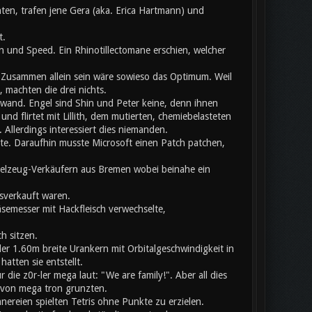
ten, trafen jene Gera (aka. Erica Hartmann) und
t.
 und Speed. Ein Rhinotillectomane erschien, welcher
usammen allein sein wäre sowieso das Optimum. Weil
 machten die drei nichts.
chwand. Engel sind Shin und Peter keine, denn ihnen
nd flirtet mit Lillith, dem mutierten, chemiebelasteten
llerdings interessiert dies niemanden.
ete. Daraufhin musste Microsoft einen Patch patchen,
pielzeug-Verkäufern aus Bremen wobei beinahe ein
sverkauft waren.
äsemesser mit Hackfleisch verwechselte,
h sitzen.
er 1.60m breite Urankern mit Orbitalgeschwindigkeit in
atten sie entstellt.
ie z0r-ler mega laut: "We are family!". Aber all dies
b von mega tron grunzten.
nnereien spielten Tetris ohne Punkte zu erzielen.