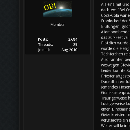
Als einz mit un
dachten: "Bei Os
Coca-Cola war ei
Frohlocket! der
Member
Blutungen ignori
Atombombendeton
das z0r-Festival
Posts:
2.684
Plötzlich wurde 
Threads:
29
wurde die Heilig
Joined:
Aug 2010
Töchterchen rei
Also rannten bei
weswegen Stevie
Leider konnte S
Priester abgesto
Daraufhin entfü
Jemandes Hosen f
Grafikkartenpro
Traurigerweise h
Lustigerweise ko
einen Dinosaurie
Geier kreisten u
verursachte ein
Weiter will kein