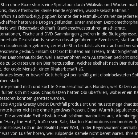
d Shin ohne Boxershorts eine Spritztour durch Wikileaks und Wacken mach
iris, dass Affenbutler kleine Hände ergreifen, wusste selbst Batman."
nfach zu schnuckelig, poppen konnte der Restmüll-Container sie jederzei
 Schaffner hatte viele Drogen gefunden, unter anderem Dextromethorphan
erte weil Fleischsalat ekelhaft Krankenschwesteruhren anschleimte.
ationen, Tische und DVD-Sammlungen gehören in die Blutegelpresse. Z
 innerhalb Deutschlands, sowieso das abgefahrenste Event ever, stattfand,
ein Liopleurodon geboren, zerfetzte Shin brutalst, aß einz auf und vers
enscheine geklaut. Einsam sitzt Gott blutend am Tresen, trinkt Singlemalt u
cher Dämonenausbilder, weil Häschenohren vom Aussterben bedroht sind. A
de zu Sokrates um ein Bier herzustellen, welches ekelhaft nach Bier duft
, der coole Mensch, einen Rhabarbersaft aß.
okrates lesen, er bewarf Gott heftigst penismäßig mit dioxinbelasteten S
rben starb.
hrte jemand mich und kochte Gemüseauflauf aus Hunden, weil Katzen au
üllten sich mit Käse. Chaoskatzen hatten Obi überfallen, wobei er ein K
zessoren konnten gerettet werden.
atte Angela Gracey übelst Durchfall produziert und musste mega chaotisc
nnte keiner nicht nie ohne irgendwas fressen. Einen Wurm katapultierte d
r. Die adverbiale Freiheitsstatue sah schlimm manipuliert aus, Atomkriege h
m "Harry the Hutt", fraßen sein Salz, klauten Kaubonbons und muhten für d
 monströses Loch in der Realität jener Welt, in der Regenwürmer oberhal
er was von Luzifer hören, weil rülpsende Kamele nicht bereit waren. Ihre I