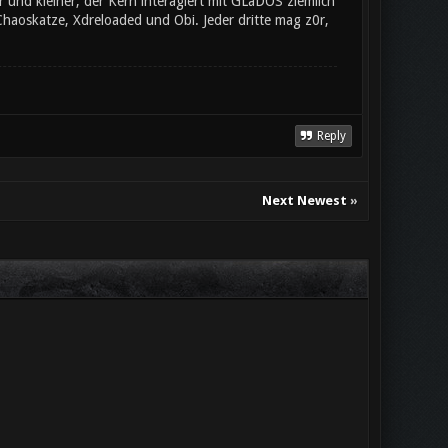
 und kleiner, der Kern interagiert mit GLaDOS ziemlich
Chaoskatze, Xdreloaded und Obi. Jeder dritte mag z0r,
Reply
Next Newest
»