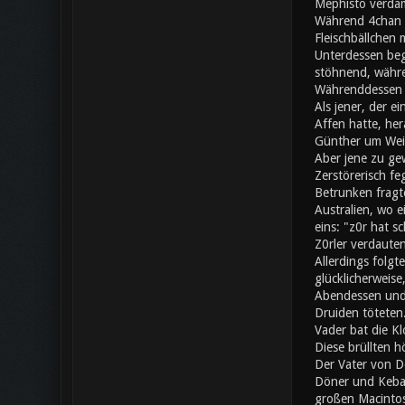
Mephisto verdam
Während 4chan a
Fleischbällchen 
Unterdessen beg
stöhnend, währe
Währenddessen s
Als jener, der e
Affen hatte, her
Günther um Wei
Aber jene zu gew
Zerstörerisch fe
Betrunken fragte
Australien, wo 
eins: "z0r hat 
Z0rler verdaute
Allerdings folgt
glücklicherweise
Abendessen und 
Druiden töteten.
Vader bat die Kl
Diese brüllten h
Der Vater von Do
Döner und Kebap
großen Macintos