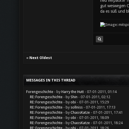
neu verpackte Tü
gut weswegen Che
da es süß und bl
«
Next Oldest
MESSAGES IN THIS THREAD
Forengeschichte
- by
Harry the Hutt
- 07-01-2011, 01:14
RE: Forengeschichte
- by
Shin
- 07-01-2011, 02:12
RE: Forengeschichte
- by
obi
- 07-01-2011, 15:29
RE: Forengeschichte
- by
sollniss
- 07-01-2011, 17:13
RE: Forengeschichte
- by
ChaosKatze
- 07-01-2011, 17:41
RE: Forengeschichte
- by
obi
- 07-01-2011, 18:09
RE: Forengeschichte
- by
ChaosKatze
- 07-01-2011, 18:24
RE: Forengeschichte
- by
obi
- 07-01-2011, 18:26