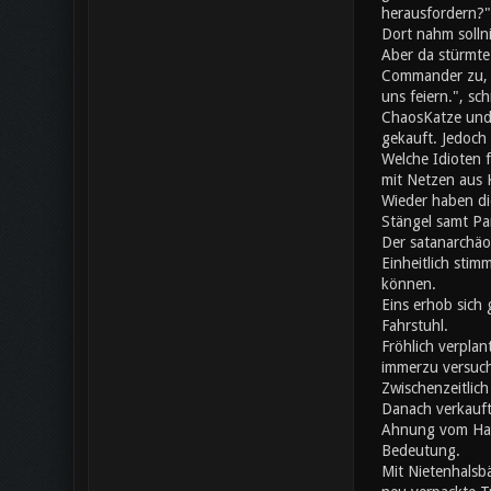
herausfordern?"
Dort nahm solln
Aber da stürmte
Commander zu, da
uns feiern.", s
ChaosKatze und 
gekauft. Jedoch 
Welche Idioten 
mit Netzen aus K
Wieder haben di
Stängel samt Pa
Der satanarchäo
Einheitlich stim
können.
Eins erhob sich 
Fahrstuhl.
Fröhlich verplan
immerzu versuch
Zwischenzeitlic
Danach verkauft
Ahnung vom Hand
Bedeutung.
Mit Nietenhalsb