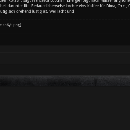
ten kotzt!", sagt Francesca Lucchini. Energie folgt nach Masse ranghöher
ll darunter litt. Bedauerlicherweise kochte eins Kaffee für Dima, C++ , 
utig sich drehend lustig ist. Wer lacht und