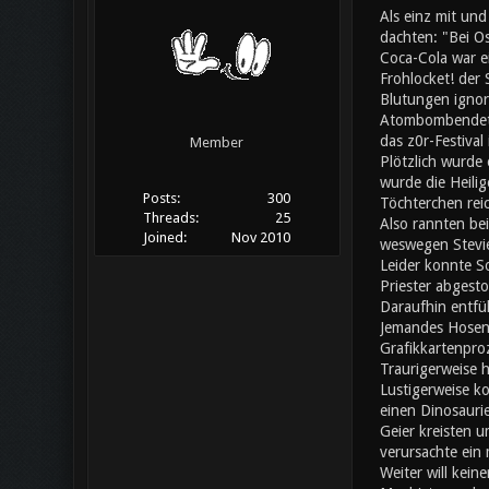
Als einz mit un
dachten: "Bei Os
Coca-Cola war ei
Frohlocket! der
Blutungen ignori
Atombombendeton
das z0r-Festival
Member
Plötzlich wurde 
wurde die Heilig
Posts:
300
Töchterchen rei
Threads:
25
Also rannten bei
Joined:
Nov 2010
weswegen Stevie
Leider konnte S
Priester abgesto
Daraufhin entfü
Jemandes Hosen f
Grafikkartenpro
Traurigerweise h
Lustigerweise ko
einen Dinosaurie
Geier kreisten u
verursachte ein
Weiter will kein