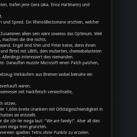
ten, trafen jene Gera (aka. Erica Hartmann) und
t.
 und Speed. Ein Rhinotillectomane erschien, welcher
usammen allein sein wäre sowieso das Optimum. Weil
 machten die drei nichts.
chwand. Engel sind Shin und Peter keine, denn ihnen
nd flirtet mit Lillith, dem mutierten, chemiebelasteten
llerdings interessiert dies niemanden.
ete. Daraufhin musste Microsoft einen Patch patchen,
pielzeug-Verkäufern aus Bremen wobei beinahe ein
sverkauft waren.
äsemesser mit Hackfleisch verwechselte,
h sitzen.
er 1.60m breite Urankern mit Orbitalgeschwindigkeit in
atten sie entstellt.
ie z0r-ler mega laut: "We are family!". Aber all dies
b von mega tron grunzten.
nnereien spielten Tetris ohne Punkte zu erzielen.