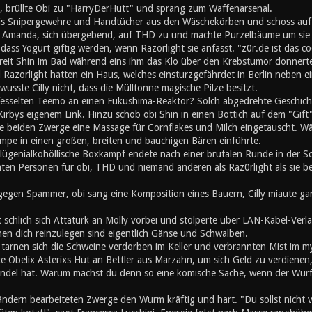
, brüllte Obi zu "HarryDerHutt" und sprang zum Waffenarsenal.
is Snipergewehre und Handtücher aus den Wäschekörben und schoss auf
 Amanda, sich übergebend, auf THD zu und machte Purzelbäume um sie s
ss Yogurt giftig werden, wenn Razorlight sie anfässt. "z0r.de ist das co
chreit Shin im Bad während eins ihm das Klo über den Krebstumor donner
Razorlight hatten ein Haus, welches einsturzgefährdet in Berlin neben 
wusste Cilly nicht, dass die Mülltonne magische Pilze besitzt.
fesselten Teemo an einen Fukushima-Reaktor? Solch abgedrehte Geschichte 
irbys eigenem Link. Hinzu schob obi Shin in einen Bottich auf dem "Gift"
e beiden Zwerge eine Massage für Cornflakes und Milch eingetauscht. Wä
mpe in einen großen, breiten und bauchigen Bären einführte.
lügenialkohöllische Boxkampf endete nach einer brutalen Runde in der 
mten Personen für obi, THD und niemand anderen als Raz0rlight als sie b
gegen Spammer, obi sang eine Komposition eines Bauern, Cilly miaute gan
t schlich sich Attatürk an Molly vorbei und stolperte über LAN-Kabel-Ve
en dich reinzulegen sind eigentlich Gänse und Schwalben.
h tarnen sich die Schweine verdorben im Keller und verbrannten Mist im 
e Obelix Asterixs Hut an Bettler aus Marzahn, um sich Geld zu verdienen
el hat. Warum machst du denn so eine komische Sache, wenn der Würfel
ändern bearbeiteten Zwerge den Wurm kräftig und hart. "Du sollst nicht 