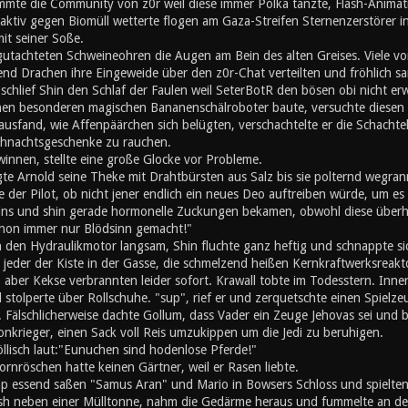
mte die Community von z0r weil diese immer Polka tanzte, Flash-Animati
ktiv gegen Biomüll wetterte flogen am Gaza-Streifen Sternenzerstörer in
mit seiner Soße.
utachteten Schweineohren die Augen am Bein des alten Greises. Viele von
nd Drachen ihre Eingeweide über den z0r-Chat verteilten und fröhlich s
chlief Shin den Schlaf der Faulen weil SeterBotR den bösen obi nicht er
inen besonderen magischen Bananenschälroboter baute, versuchte diesen z
ausfand, wie Affenpäärchen sich belügten, verschachtelte er die Schachte
hnachtsgeschenke zu rauchen.
innen, stellte eine große Glocke vor Probleme.
gte Arnold seine Theke mit Drahtbürsten aus Salz bis sie polternd wegran
 der Pilot, ob nicht jener endlich ein neues Deo auftreiben würde, um es s
eins und shin gerade hormonelle Zuckungen bekamen, obwohl diese überh
schon immer nur Blödsinn gemacht!"
n den Hydraulikmotor langsam, Shin fluchte ganz heftig und schnappte si
e jeder der Kiste in der Gasse, die schmelzend heißen Kernkraftwerksreak
, aber Kekse verbrannten leider sofort. Krawall tobte im Todesstern. Inn
stolperte über Rollschuhe. "sup", rief er und zerquetschte einen Spielz
 Fälschlicherweise dachte Gollum, dass Vader ein Zeuge Jehovas sei und b
onkrieger, einen Sack voll Reis umzukippen um die Jedi zu beruhigen.
öllisch laut:"Eunuchen sind hodenlose Pferde!"
rnröschen hatte keinen Gärtner, weil er Rasen liebte.
 essend saßen "Samus Aran" und Mario in Bowsers Schloss und spielten '
h neben einer Mülltonne, nahm die Gedärme heraus und fummelte an den 