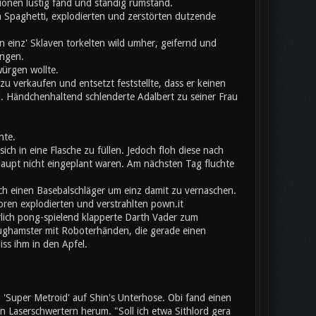
onen lustig fand und ständig rumstand.
 Spaghetti, explodierten und zerstörten dutzende
 einz' Sklaven torkelten wild umher, geifernd und
angen.
würgen wollte.
u verkaufen und entsetzt feststellte, dass er keinen
l. Händchenhaltend schlenderte Adalbert zu seiner Frau
nte.
ich in eine Flasche zu füllen. Jedoch floh diese nach
aupt nicht eingeplant waren. Am nächsten Tag fluchte
ch einen Basebalschläger um einz damit zu vernaschen.
toren explodierten und verstrahlten pown.it
erlich pong-spielend klapperte Darth Vader zum
eughamster mit Roboterhänden, die gerade einen
iss ihm in den Apfel.
Super Metroid' auf Shin's Unterhose. Obi fand einen
Laserschwertern herum. "Soll ich etwa Sithlord gera