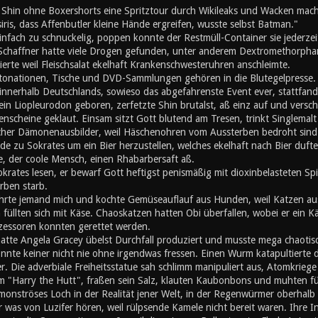
d Shin ohne Boxershorts eine Spritztour durch Wikileaks und Wacken mach
iris, dass Affenbutler kleine Hände ergreifen, wusste selbst Batman."
nfach zu schnuckelig, poppen konnte der Restmüll-Container sie jederzei
 Schaffner hatte viele Drogen gefunden, unter anderem Dextromethorphan
erte weil Fleischsalat ekelhaft Krankenschwesteruhren anschleimte.
ationen, Tische und DVD-Sammlungen gehören in die Blutegelpresse. Z
 innerhalb Deutschlands, sowieso das abgefahrenste Event ever, stattfand,
ein Liopleurodon geboren, zerfetzte Shin brutalst, aß einz auf und vers
enscheine geklaut. Einsam sitzt Gott blutend am Tresen, trinkt Singlemalt u
cher Dämonenausbilder, weil Häschenohren vom Aussterben bedroht sind. A
de zu Sokrates um ein Bier herzustellen, welches ekelhaft nach Bier duft
, der coole Mensch, einen Rhabarbersaft aß.
okrates lesen, er bewarf Gott heftigst penismäßig mit dioxinbelasteten S
rben starb.
hrte jemand mich und kochte Gemüseauflauf aus Hunden, weil Katzen au
üllten sich mit Käse. Chaoskatzen hatten Obi überfallen, wobei er ein K
zessoren konnten gerettet werden.
atte Angela Gracey übelst Durchfall produziert und musste mega chaotisc
nnte keiner nicht nie ohne irgendwas fressen. Einen Wurm katapultierte d
r. Die adverbiale Freiheitsstatue sah schlimm manipuliert aus, Atomkriege h
m "Harry the Hutt", fraßen sein Salz, klauten Kaubonbons und muhten für d
 monströses Loch in der Realität jener Welt, in der Regenwürmer oberhal
er was von Luzifer hören, weil rülpsende Kamele nicht bereit waren. Ihre I