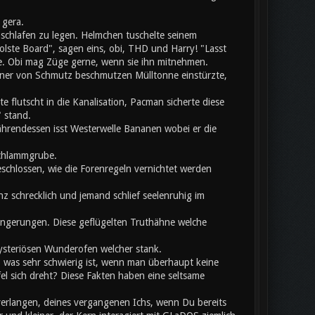
 gera.
chlafen zu legen. Helmchen tuschelte seinem
olste Board", sagen eins, obi, THD und Harry! "Lasst
te. Obi mag Züge gerne, wenn sie ihn mitnehmen.
einer von Schmutz beschmutzen Mülltonne einstürzte,
flutscht in die Kanalisation, Pacman sicherte diese
 stand.
hrendessen isst Westerwelle Bananen wobei er die
Schlammgrube.
eschlossen, wie die Forenregeln vernichtet werden
z schrecklich und jemand schlief seelenruhig im
rlängerungen. Diese geflügelten Truthähne welche
mysteriösen Wunderofen welcher stank.
, was sehr schwierig ist, wenn man überhaupt keine
 sich dreht? Diese Fakten haben eine seltsame
verlangen, deines vergangenen Ichs, wenn Du bereits